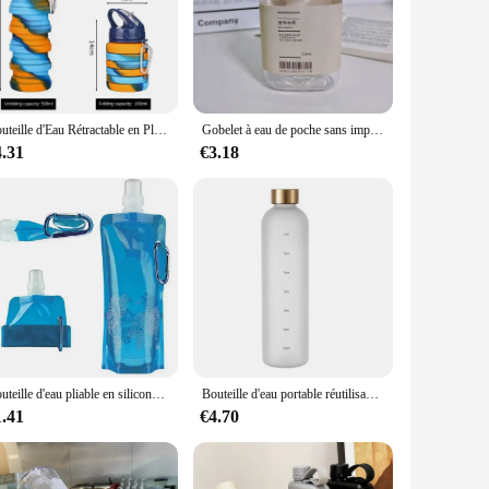
e, while the durable construction stands up to the rigors of
e for maintaining your body's optimal hydration levels.
t your bottle stands out as a stylish accessory. The
 without frequent refills. The bottles are not only
Bouteille d'Eau Rétractable en Plastique et Silicone, Pliable, Haute Température, de Qualité Alimentaire, pour le Cyclisme et le dehors
Gobelet à eau de poche sans impression, remplacement plat, petite bouteille, tasse publicitaire, simple, haute température, haute valeur, tasse pratique, 310ml
4.31
€3.18
k availability make it an attractive option for businesses
ent in the health and well-being of your customers. With the
Bouteille d'eau pliable en silicone ultraléger portable, sac à eau souple, fournitures de sport de plein air, randonnée, camping
Bouteille d'eau portable réutilisable en plastique, 1 litre, motivation, sport, HI, marqueur de temps, autocollants, standardisation
1.41
€4.70