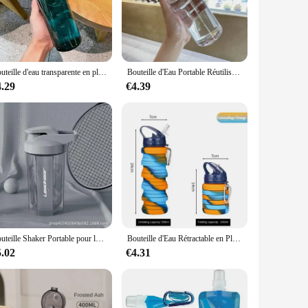
gings dry. The robust design stands up to the rigors of daily
 staying hydrated throughout the day, whether you're at
Bouteille d'eau transparente en plastique avec échelle de temps, grande capacité, étanche, goutte, clic de degré, tasse pour sports de plein air, voyage
Bouteille d'Eau Portable Réutilisable avec Couvercle Rebondissant pour Enfant et Femme, Gourde de dehors avec Sangle, Cadeau de Fitness, 780ml
4.29
€4.39
r you're a business looking to provide eco-friendly hydration
ir versatility and practicality make them a popular choice for
Bouteille Shaker Portable pour le dehors, Bouteille d'Eau Anti-Fuite pour Gym, Fitness, Entraînement, 500ml, 10000
Bouteille d'Eau Rétractable en Plastique et Silicone, Pliable, Haute Température, de Qualité Alimentaire, pour le Cyclisme et le dehors
5.02
€4.31