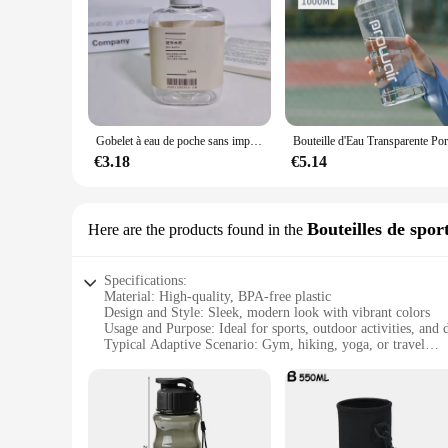
Gobelet à eau de poche sans impression, remplacement plat, petite bouteille, tasse publicitaire, simple, haute température, haute valeur, tasse pratique, 310ml
€3.18
€5.14
Bouteilles de spor
Here are the products found in the
Specifications:
Material: High-quality, BPA-free plastic
Design and Style: Sleek, modern look with vibrant colors
Usage and Purpose: Ideal for sports, outdoor activities, and 
Typical Adaptive Scenario: Gym, hiking, yoga, or travel
Shape or Size or Weight or Quantity: Lightweight, portable 
Performance and Property: Leak-proof, durable, and easy to
Features:
**Optimal Hydration on the Go**
The eau hydogene Bouteilles de sport are the perfect compan