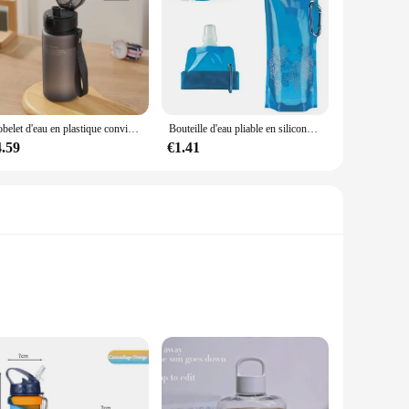
Gobelet d'eau en plastique conviviale ré pour enfants, bouteille de sport, fitness, extérieur, décontracté, haute qualité, 400ml, 560ml, 600ml
Bouteille d'eau pliable en silicone ultraléger portable, sac à eau souple, fournitures de sport de plein air, randonnée, camping
4.59
€1.41
portability, these 500ml bottles are lightweight and easy to