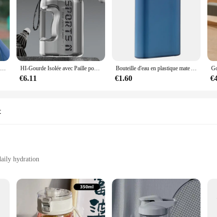
Bouteille d'Eau Transparente Portable de 1000ml, Tasse de dehors pour Plein Air, Gym, Voyage, Grande Capacité, Étanche, Sans BPA
HI-Gourde Isolée avec Paille pour Homme et Femme, Gourde Étanche pour la Gym, Voyage, Randonnée, Camping, Fitness, 2.7 L, 1,7 L
Bouteille d'eau en plastique mate A5 de 500ML, Portable, pour Sport en plein air, bouilloire pour ordinateur Portable, pour hommes et femmes
€6.11
€1.60
€
t
daily hydration
500ml bottles
 clean
ions for those who value convenience and health. Designed with an emphasis on 