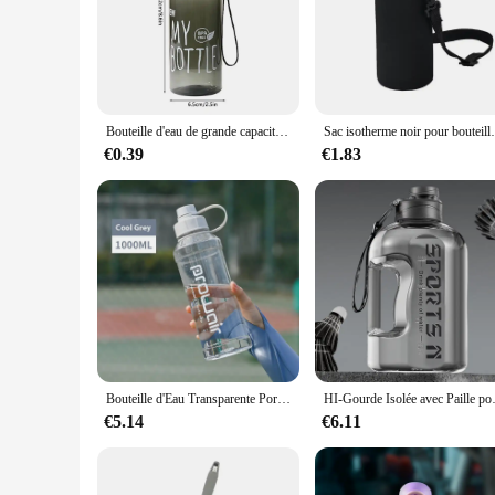
carry, making them ideal for gym sessions, outdoor adventures
daily use. Whether you're hitting the gym, hiking a trail, or
**Designed for the Active Lifestyle**
Aesthetics meet functionality in these eau hydogene bottles. T
lightweight construction makes it easy to carry multiple bott
functional but also easy to clean, making them a practical cho
Bouteille d'eau de grande capacité pour le sport, 03/Boire, Portable, Sûr, Sports, Bons bancs
Sac isotherme noir pour bouteille d'e
**For Wholesale and Vendor Needs**
€0.39
€1.83
If you're a vendor or looking to stock up on eau hydogene bot
looking to provide high-quality hydration solutions to their
added convenience of a leak-proof design and easy-to-clean m
Bouteille d'Eau Transparente Portable de 1000ml, Tasse de dehors pour Plein Air, Gym, Voyage, Grande Capacité, Étanche, Sans BPA
HI-Gourde Isolée avec Paille po
€5.14
€6.11