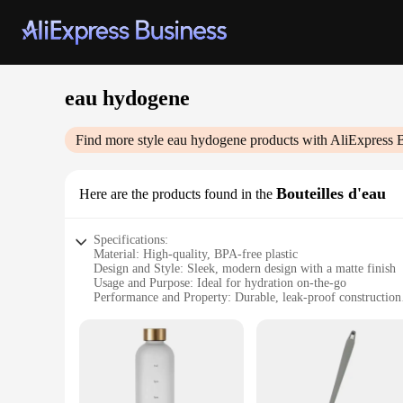
eau hydogene
Find more style
eau hydogene
products with AliExpress 
Bouteilles d'eau
Here are the products found in the
Specifications:
Material: High-quality, BPA-free plastic
Design and Style: Sleek, modern design with a matte finish
Usage and Purpose: Ideal for hydration on-the-go
Performance and Property: Durable, leak-proof construction
Quantity: Available in sets of 12, 24, or 48 bottles
Capacity: 500ml eau hydogene bottles
Features:
**Eco-Friendly and Convenient**
The eau hydogene bottles are not just about hydration; they 
reducing the need for single-use plastics and contributing to