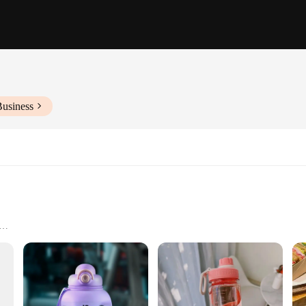
Business
are a statement of environmental consciousness. Made from high-quality, BPA-fre
 a greener planet. Their sleek, modern design with a matte finish makes them a st