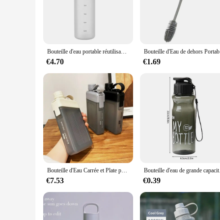
office, or on the go.
**Durable and Leak-Proof**
Crafted for reliability, the eau hydogene bottles boast a dur
use, making them a practical choice for anyone who values c
work, school, or engaging in outdoor activities.
Bouteille d'eau portable réutilisable en plastique, 1 litre, motivation, sport, HI, marqueur de temps, autocollants, standardisation
Bouteille 
**Ideal for Wholesale and Vendors**
€4.70
€1.69
With the option to purchase in sets of 12, 24, or 48 bottles,
options to your customers or a vendor looking to stock up on r
a wide range of scenarios, from promotional events to every
Bouteille d'Eau Carrée et Plate pour le dehors, Gobelet Portable, Standard, Grande Niche, avec Poignée, pour Ordinateur Portable, HI
Bouteille d'eau
€7.53
€0.39