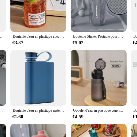
, or daily hydration. The leak-proof design ensures that your water stays secur
 simply staying hydrated throughout the day, these bottles are the reliable choic
he modern, sleek design is available in a variety of vibrant colors, ensuring tha
les, and the large 500ml capacity means you can stay hydrated for longer periods
ice for the active individual.
au de sport, étui de tasse, couvercles de tasse, Electrolux, 420 ml-1500ml
Bouteille d'eau en plastique avec échelle de temps, portable, transparent, kawaii, sport, tasse pratique, 550 ml, 800ml
Bouteille Shaker Portable pour le dehors, Bouteille d'Eau Anti-Fuite pour Gym, Fitness, Entraînement, 500ml, 10000
€3.87
€5.02
€
tles for sale, this product is an excellent choice. The wholesale pricing and bul
 customers. The eau hydogene bottles are not just a product; they are an investm
aterial, these bottles are a win-win for both you and your customers.
ur Homme et Femme, Gourde Étanche pour la Gym, Voyage, Randonnée, Camping, Fitness, 2.7 L, 1,7 L
Bouteille d'eau en plastique mate A5 de 500ML, Portable, pour Sport en plein air, bouilloire pour ordinateur Portable, pour hommes et femmes
Gobelet d'eau en plastique conviviale ré pour enfants, bouteille de sport, fitness, extérieur, décontracté, haute qualité, 400ml, 560ml, 600ml
€1.60
€4.59
€