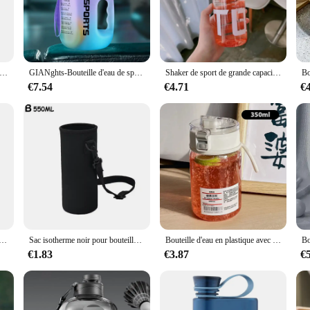
able, leak-proof construction that ensures your water stays secure and your belon
onvenience without compromising on quality. The 500ml capacity is perfect for
d'Eau de dehors Portable de 380ml, Tasse Carrée Plate, Transparente, pour Voyage, Fitness en Plein Air, Taille A5
GIANghts-Bouteille d'eau de sport avec paille, gobelet en plastique portable, grande capacité, voyage en plein air, verres HI
Shaker de sport de grande capacité, bouteille d'eau, bouteille de fitness, camping en plein air, escalade, randonnée, bouilloire HI Fashion, nouveau
€7.54
€4.71
€
 these eau hydogene bottles are tailored for wholesale and vendor needs. Whethe
eusable bottles for your retail store, these bottles are an excellent choice. The
day use.
 de grande capacité pour le sport, 03/Boire, Portable, Sûr, Sports, Bons bancs
Sac isotherme noir pour bouteille d'eau de sport, étui de tasse, couvercles de tasse, Electrolux, 420 ml-1500ml
Bouteille d'eau en plastique avec échelle de temps, portable, transparent, kawaii, sport, tasse pratique, 550 ml, 800ml
€1.83
€3.87
€