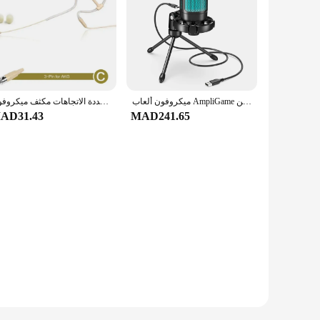
ميكروفون ألعاب AmpliGame من FIFINE RGB USB مع كتم صوت يعمل باللمس الخفيف، ميكروفون مكثف مع حامل ثلاثي القوائم للكمبيوتر الشخصي، PS4/5، بث الكمبيوتر المحمول-A2
سماعة رأس صغيرة معلقة بأذن واحدة متعددة الاتجاهات مكثف ميكروفون ، Shure Audio
AD31.43
MAD241.65