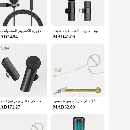
n ensures durability, while the sleek design and professional
e is engineered to deliver crystal-clear sound, ensuring that
ional studio or on the go, the eare mic is your reliable
ميكروفون لافاليير لاسلكي للهاتف المحمول ، تسجيل الصوت والفيديو ، ميكروفون صغير للآيفون ، أندرويد ، لابتوب ، ألعاب حية ، جديدة
ميكروفون صغير لأجهزة الكمبيوتر المحمولة ، نوع C ، التلبيب ، كليب على ، الهاتف الذكي ، USB ، المهنية مايكرو ميك ، كاميرا DSLR ، 3.5 مللي متر
phone are designed to enhance your recording experience,
AD24.54
MAD41.00
g users, offering consistent performance and durability.
ring that your recordings are as professional as they are
tive prices, making it accessible to all.
واحد الأذن هوك سماعة الرأس ميكروفون متعدد الاتجاهات مكثف يدوي 3.5 مللي متر 3 دبوس 4 دبوس XLR التوصيل مع هيئة التصنيع العسكري يغطي
فيفين لاسلكى لافلير ميكرفون تسجيل, Type-C ميكرفون صغير للهاتف المحمول/التابلت/اللابتوب, تيارات حية/فلوج/Interview-M6
AD171.27
MAD32.69