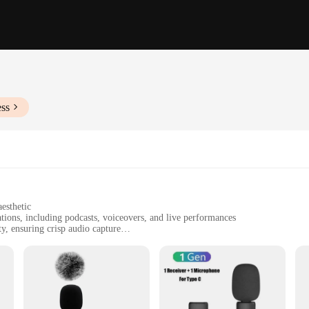
ess
esthetic
tions, including podcasts, voiceovers, and live performances
y, ensuring crisp audio capture
 for immediate use
 and on-the-go recording needs