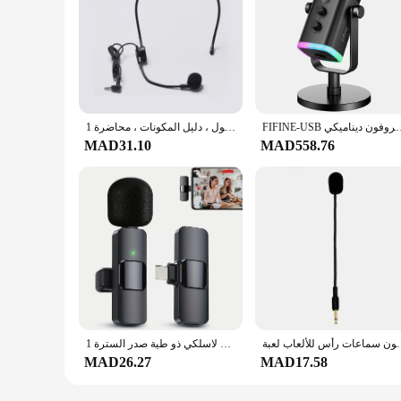
FIFINE-USB وميكروفون ديناميكي XLR لصوت باللمس ، مقبس سماعة الرأس ، أدوات تحكم
سماعة خطاب سلكية مثبتة على الرأس ، ميكروفون للتعليم ، محمول ، دليل المكونات ، محاضرة 1 * *
MAD31.10
MAD558.76
خفيفة الوزن ميكروفون سماعات رأس للألعاب لعبة Mic 3
نظام ميكروفون لاسلكي ذو طية صدر السترة 1-Touch Recording Voice المنشط Lavalier MIC لتسجيل البث المباشر ومؤتمرات الفيديو
MAD26.27
MAD17.58