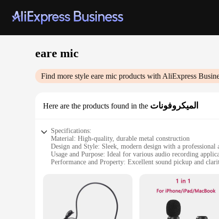
eare mic
Find more style
eare mic
products with AliExpress Busin
الميكروفونات
Here are the products found in the
Specifications:
Material: High-quality, durable metal construction
Design and Style: Sleek, modern design with a professional a
Usage and Purpose: Ideal for various audio recording applica
Performance and Property: Excellent sound pickup and clarit
Parts and Accessories: Comes with all necessary accessories
Typical Adaptive Scenario: Versatile enough for both studio
Features:
|Vendors|
**Unmatched Sound Quality**