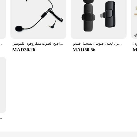
ميكروفون لافلير لاسلكي ، خاصية إلغاء الضوضاء ، ميكروفون صغير لهاتف آيفون ، أندرويد ، شاومي ، بث مباشر ، لعبة ، صوت ، تسجيل فيديو
البيانات الضفدع المهنية 3.5 مللي متر السلكية ميكروفون سماعة مكبر الصوت راديو مكبر الصوت صوت واضح الصوت ميكروفون للمؤتمر
مع زر كتم ا I/O للكمبيوتر ، PS5 ، خلاط PS4 ، ميكروفون الألعاب ، مكبر للصوت AM8
MAD30.26
MAD50.56
M
.5 مللي متر التوصيل 500uA الاستهلاك الحالي الصوت ميكروفون سهلة التركيب