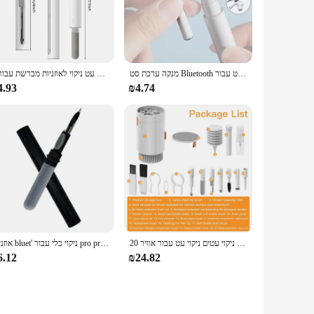
ncludes a soft brush for gentle cleaning, a precision pick for
your pocket or bag, ensuring you can clean your earbuds
מנקה ערכת סט Bluetooth אוזניות ניקוי עט עבור Airpods 3 פרו מקרה iphone 13 מברשת אוזניות ניקוי אוזניות ניקוי כלים
3 ב 1 הזזה עט ניקוי לאוזניות מברשת עבור airpods 3 סדרה pro car pro seffs ניקוי כלים
arbuds. Its versatile design and user-friendly operation make
buds' delicate components. Whether you're a music enthusiast
4.93
₪4.74
re made from sturdy materials that can tackle even the
is earbud cleaner kit is not just a tool; it's an investment
the best audio experience every time.
20 ב 1 ניקוי ערכת מקלדת מברשת אוזניות ניקוי עטים ניקוי עט עבור אוויר ipods iphone ניקוי כלי מפתח puller ערכת puller
אוזניות bluet' ניקוי כלי עבור pro pro 3 2 1 אוזניות עמיד במקרה מנקה ערכת מברשת נקי עט עבור xiaomi
6.12
₪24.82