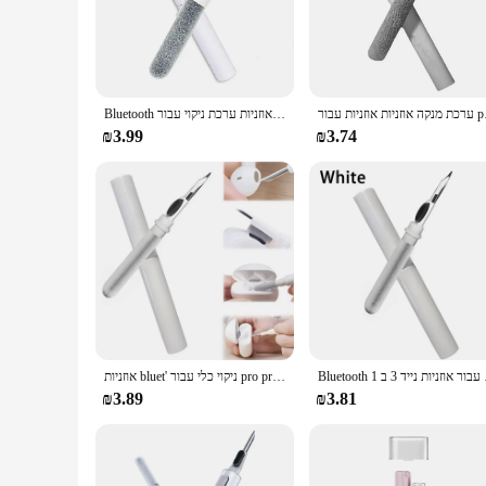
that ensures your earbuds are free from wax, dirt, and debris
stubborn dirt, and a cleaning solution that effectively remo
anytime, anywhere.
**Versatile and Convenient**
יות אוזניות עבור
Bluetooth אוזניות ערכת ניקוי עבור Airpods פרו 1 2 3 אוזניות מקרה ניקוי עט Bursh כלים עבור Samsung Xiaomi Airdots huawei
This earbud cleaner kit is not just for personal use; it's an 
it suitable for both professionals and individuals. The kit's
₪3.99
₪3.74
or a professional in the audio industry, this earbud cleaner ki
**Built for Durability**
Crafted from high-quality, durable plastic, this earbud clean
toughest earbud debris. The cleaning solution is formulated t
in the longevity and performance of your earbuds. With this 
Bluetooth  3 ב 1
אוזניות bluet' ניקוי כלי עבור pro pro 3 2 1 אוזניות במקרה מנקה ערכת ניקוי מברשת עט עבור xiaomi iphone
₪3.89
₪3.81