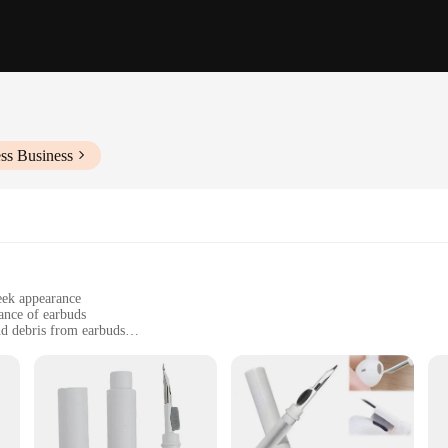
ss Business
eek appearance
ance of earbuds
nd debris from earbuds
t for easy portability
solution for a comprehensive cleaning kit
er kit, a must-have for anyone who values their audio experience. This kit is no