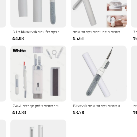
, thus prolonging their lifespan and maintaining optimal sound quality. The kit i
ves earwax and other residues. The kit's compact size makes it easy to carry in 
אוזניות מנקה ערכות ניקוי עט עבור pro pods pro 3 2 במקרה 1 מברשת ניקוי אוזניים ניקוי אוזניים כלים עבור xiaomi Samsung
3 ב 1 bluetetooth כלי ניקוי כלי עבור pro pro 3 2 1 מקרה מנקה ערכת נקי עט עבור xiaomi מטוסים 3pro
ערכת מנקה אוזנ pro pro 1 2 3 אוזניות במקרה ניקוי מברשת עט כלי עבור xiaomi huawei
essential tool for vendors and suppliers looking to maintain the quality of their e
 performance is unmatched, allowing for a deep clean that is gentle on your ear
₪4.08
₪5.61
₪
t is a valuable addition to your toolkit.
er kit is designed to withstand the rigors of frequent use. The brush and pick a
o be gentle on your earbuds while being effective in removing wax and grime. Th
kit, you can ensure that your earbuds remain in top condition, ready to deliver 
Bluetooth אוזניות ניקוי עט עבור Airpods פרו 1 2 3 אוזניות מקרה ניקוי כלים Bursh ערכות עבור סמסונג Xiaomi Airdots huawei
7-in-1 מנקה ערכת מחשב מקלדת מברשת ערכת אוזניות ניקוי עט עבור אוזניות אוויר אוזניות טלפון נקי כלים
אוזניות ניקוי עט עבור אוזניות נייד Wireless אוזניות מקרה ניקוי כלים ערכת ניקוי מברשת
₪12.83
₪3.78
₪