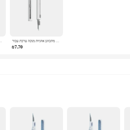
מתכוונן אוזניות מנקה ערכת עבור Airpods 3 2 1 אלחוטי אוזניות מקרה ניקוי עט מברשת Bluetooth אוזניות ניקוי כלי
 3 מנקה כלים Bluetooth אוזניות נקי מברשת עט Keycap פולר
₪7.70
debris