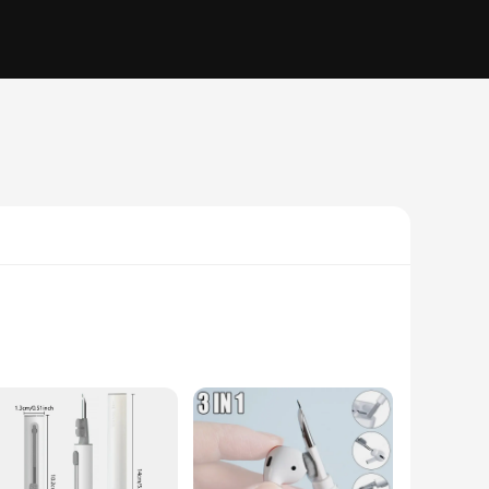
t just a simple cleaning tool; it's a comprehensive solution