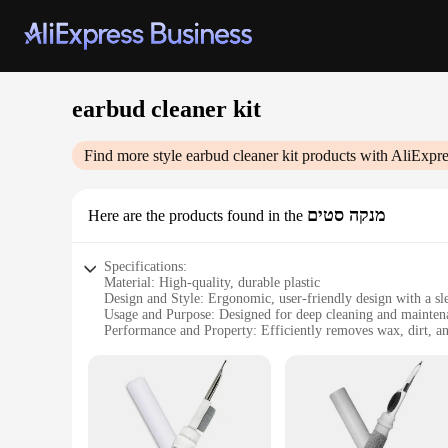
earbud cleaner kit
Find more style
earbud cleaner kit
products with AliExpre
מנקה סטים
Here are the products found in the
Specifications:
Material: High-quality, durable plastic
Design and Style: Ergonomic, user-friendly design with a sl
Usage and Purpose: Designed for deep cleaning and mainten
Performance and Property: Efficiently removes wax, dirt, a
Shape or Size or Weight or Quantity: Compact and lightweigh
Parts and Accessories: Includes a brush, pick, and cleaning 
Features:
**Effortless Earbud Maintenance**
Keep your earbuds in pristine condition with the earbud clean