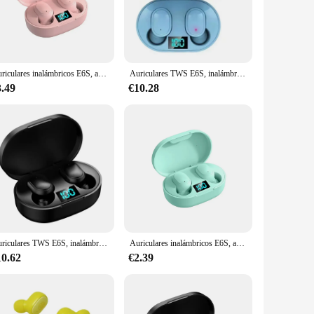
yle. The sleek, in-ear design ensures a secure fit, while the
le; they are built to last with a robust plastic body that can
 or making calls, the e6s provide crystal-clear audio with
Auriculares inalámbricos E6S, audífonos con cancelación de ruido, impermeables, estéreo, con pantalla LED, estuche de carga
Auriculares TWS E6S, inalámbricos por Bluetooth, auriculares con cancelación de ruido y micrófono para Xiaomi Redmi
t of power. With the included charging case, you can easily
3.49
€10.28
tible with a wide range of devices, making them a go-to
usion of multiple ear tips ensures a customized fit for all
udio companion for any scenario.
Auriculares TWS E6S, inalámbricos por Bluetooth, auriculares con cancelación de ruido y micrófono para Xiaomi Redmi
Auriculares inalámbricos E6S, audífonos con cancelación de ruido, impermeables, estéreo, con pantalla LED, estuche de carga
10.62
€2.39