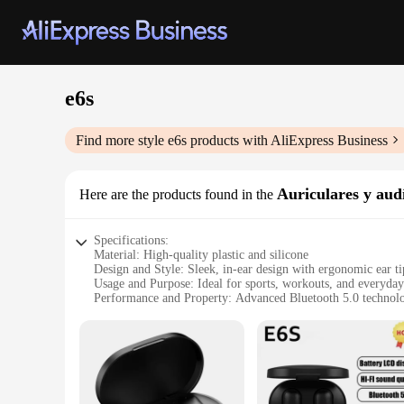
e6s
Find more style
e6s
products with AliExpress Business
Auriculares y aud
Here are the products found in the
Specifications:
Material: High-quality plastic and silicone
Design and Style: Sleek, in-ear design with ergonomic ear ti
Usage and Purpose: Ideal for sports, workouts, and everyday
Performance and Property: Advanced Bluetooth 5.0 technolo
Parts and Accessories: Comes with a charging case and multip
Applicable People: Suitable for both personal and wholesale
Features:
|Vendors|
**Unmatched Comfort and Style**