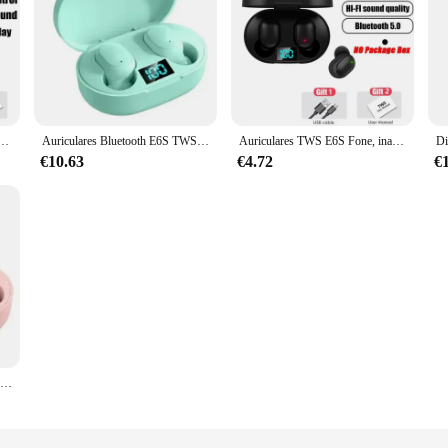
E6S TWS auriculares Bluetooth auriculares inalámbricos auriculares con cancelación de ruido con micrófono
Auriculares Bluetooth E6S TWS auriculares inalámbricos bluetooth auriculares con cancelación de ruido con micrófono para Xiaomi Samsung
Auriculares TWS E6S Fone, inalámbricos por Bluetooth, con cancelación de ruido y micrófono, para Xiaomi, Huawei y Oppo
€10.63
€4.72
€
E6S-auriculares TWS inalámbricos por Bluetooth, cascos con cancelación de ruido y micrófono para Xiaomi y Samsung