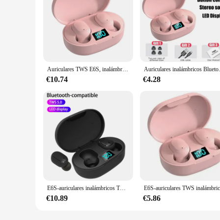
Auriculares TWS E6S, inalámbricos por Bluetooth, auriculares con cancelación de ruido y micrófono para Xiaomi Redmi
Auriculares inalámbricos Bluetooth 
€10.74
€4.28
E6S-auriculares inalámbricos TWS, cascos con Bluetooth, impermeables, cancelación de ruido, LED, con micrófono
€10.89
€5.86