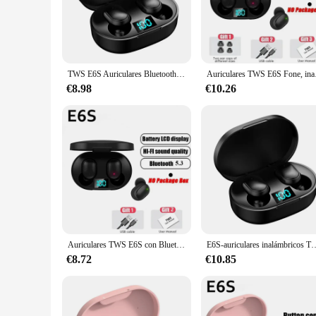
The e6s Auriculares y audífonos are designed to deliver unpar
ergonomic ear tips are crafted from soft silicone to provide a
withstand the rigors of daily use.
**Seamless Connectivity and Long-Lasting Battery**
The e6s boast advanced Bluetooth 5.0 technology, ensuring a 
TWS E6S Auriculares Bluetooth Inalámbricos Auriculares Con Cancelación De Ruido Con Micrófono Auriculares Para Xiaomi Redmi
Auriculares TWS E6
minimal latency. The long-lasting battery life means you ca
recharge your e6s on the go, making them a perfect compani
€8.98
€10.26
**Versatile and User-Friendly**
These earbuds are not just for sports enthusiasts; they are 
accessory for both personal and wholesale use. The easy-to-us
ear sizes. Whether you're hitting the gym, commuting, or jus
Auriculares TWS E6S con Bluetooth, auriculares inalámbricos con cancelación de ruido y micrófono para Xiaomi Redmi
E6S-auriculares inalámbricos TWS, cascos con Bluetooth, impermea
€8.72
€10.85