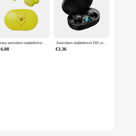
Disney-auriculares inalámbricos E6S con Bluetooth, dispositivo de audio con sonido HIFI, TWS, Mini auriculares de dibujos animados, reducción de ruido, batería de larga duración, 6 colores
Auriculares inalámbricos E6S con TWS, cascos con cancelación de ruido, impermeables, estéreo, con pantalla LED y estuche de carga
16.08
€3.36