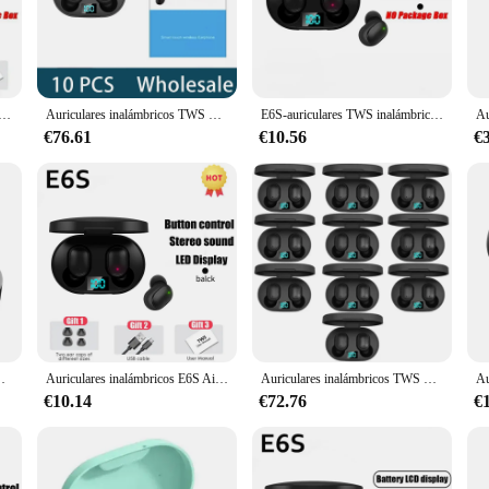
alleled comfort and style, making them the perfect accessory for an active lifest
 comfortable experience, even during extended use. The e6s are not just about sty
stable and reliable connection to your devices. Whether you're streaming music
S Fone, inalámbricos por Bluetooth, con cancelación de ruido y micrófono, para Xiaomi Redmi
Auriculares inalámbricos TWS E6S con Bluetooth 5,1, auriculares estéreo con micrófono para Iphone y Xiaomi, venta al por mayor, 10 unidades
E6S-auriculares TWS inalámbricos por Bluetooth, cascos con cancelación de ruido y micrófono
n enjoy your favorite tunes for hours on end without worrying about running ou
on for any adventure.
€76.61
€10.56
€
designed for everyone who values convenience and versatility. The e6s are compa
e controls allow you to manage your music and calls effortlessly, while the incl
t enjoying your leisure time, the e6s Auriculares y audífonos are the perfect a
bles, cancelación de ruido, LED, con micrófono
Auriculares inalámbricos E6S Air Pro TWS, originales, con Bluetooth, para juegos, para Xiaomi, Android y Lenovo
Auriculares inalámbricos TWS E6S con Bluetooth 5,1, auriculares estéreo con micrófono para Iphone y Xiaomi, venta al por mayor, 10 unidades
€10.14
€72.76
€