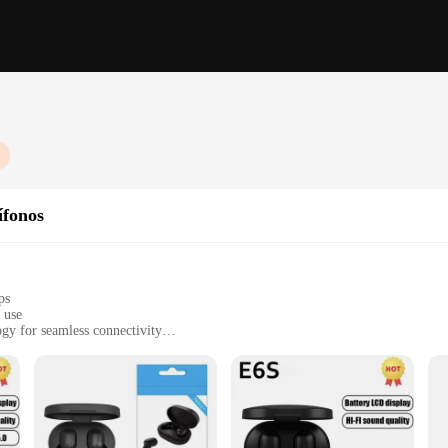
ífonos
ps
 use
gy for seamless connectivity
le ear tips for a customized fit
 use