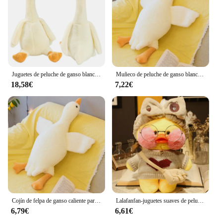
Juguetes de peluche de ganso blanco para niños, cojín de almohada de dormir de pato enorme Kawaii, muñeco de Animal de peluche suave, regalo de cumpleaños, 50-190cm
Muñeco de peluche de ganso blanco para niños, juguete de felpa de tamaño grande y esponjoso, cojín de almohada de dormir de pato enorme Kawaii, regalo de Animal suave, 50-190cm
18,58€
7,22€
Cojín de felpa de ganso caliente para niños, almohada de pato suave para dormir, cojín para sofá, regalo de cumpleaños para novia, 50/130CM
Lalafanfan-juguetes suaves de peluche para niños, juguetes calmantes Kawaii, almohada para Gril, regalos de cumpleaños, amarillo café, patos, 30cm
6,79€
6,61€