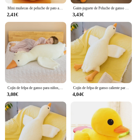
Mini muñecas de peluche de pato amarillo grande Kawaii, juguetes de animales de peluche de dibujos animados, lindos y suaves, regalos de cumpleaños para niños y niñas
Gaint-juguete de Peluche de ganso blanco para niños, almohada Huging de pato amarillo, Súper suave, regalos de cumpleaños
2,41€
3,43€
Cojín de felpa de ganso para niños, almohada de pato suave para dormir, cojín de sofá, juguete de regalo de cumpleaños para novia, 50/90/130CM
Cojín de felpa de ganso caliente para niños, almohada de pato suave para dormir, cojín para sofá, regalo de cumpleaños para novia, 50/130CM
3,08€
4,04€