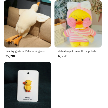
Gaint-juguete de Peluche de ganso blanco para niños, almohada Huging de pato amarillo, Súper suave, regalos de cumpleaños
Lalafanfan-pato amarillo de peluche suave, juguetes calmantes Kawaii, muñecas de animales, almohada para niñas y niños, regalos de cumpleaños, 30cm
25,28€
16,55€