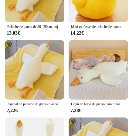
Peluche de ganso de 50-190cm, cojín suave de felpa de ganso blanco esponjoso, almohada de dormir de pato Kawaii, regalo de muñeca de Animal
Mini muñecas de peluche de pato amarillo grande para niños, juguetes de animales de peluche de dibujos animados suaves, regalos de cumpleaños para niños, festival de bebé para niña
13,03€
14,22€
Animal de peluche de ganso blanco esponjoso gigante, pato lindo, juguete de peluche de alas grandes, cisne suave, almohada de abrazo, regalo para niños y adultos
Cojín de felpa de ganso para niños, almohada de pato suave para dormir, cojín de sofá, juguete de regalo de cumpleaños para novia, 50/90/130CM
7,22€
7,38€