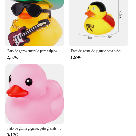
Pato de goma amarillo para salpicadero de coche, decoración de pato con sombrero de vaquero, collar, gafas de sol, Mini instrumento Musical para salpicadero de coche
Pato de goma de juguete para niños, Duckies para baño, regalos de cumpleaños, Baby Showers, aulas, actividades de playa y piscina de verano, surtido
2,57€
1,99€
Pato de goma gigante, pato grande de goma, juguete de baño con sonido chirriante, regalo de recuerdo de fiesta de cumpleaños, Baby Shower de verano
5,17€