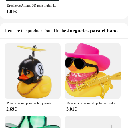
Broche de Animal 3D para mujer, insignia de estilo coreano de resina, regalo único, Tortuga, pato, conejo, accesorios de ropa
1,81€
Jueguetes para el baño
Here are the products found in the
Pato de goma para coche, juguete con casco, decoraciones para salpicadero, adorno amarillo con collar de hélice
Adornos de goma de pato para salpicadero de coche, accesorios de coche geniales, sombrero de vaquero, collar y gafas de sol
2,69€
3,01€