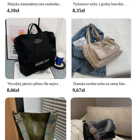
Miejska minimalistyczna studentka o dużej pojemności dojazdy do pracy poziome płótno jedno ramię przekątna krzyż przenośna torba z grubej bawełny
Nylonowe torby z grubej bawełny o dużej pojemności do pracy Torba do noszenia w stylu college'u Strój studencki Książka Torba na ramię
4,10zł
8,35zł
Wysokiej jakości płótno dla mężczyzn i kobiet Prosta torba na ramię Gruba torba na ramię Duża pojemność Pakiet artystyczny dla studentów Tornister
Damska modna torba na ramię klasa o dużej pojemności torba studencka 2024 nowa płócienna torebka dojazdowa torebka damska
8,66zł
9,67zł