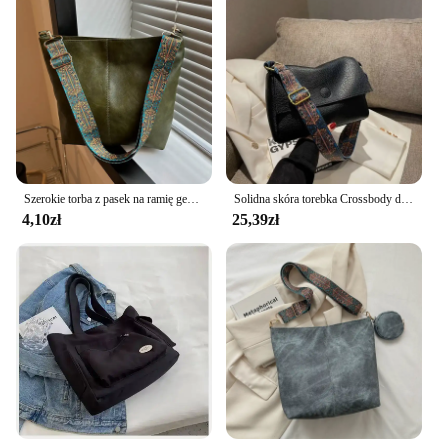
Szerokie torba z pasek na ramię geometryczne torby Crossbody o dużej pojemności dla kobiet, Retro skóra damska torba na zakupy podróż
Solidna skóra torebka Crossbody dla kobiet, 2024 zajmują się kobiecym prostym ramieniem torba boczna wysokiej jakości torebki i portmonetki kobiet
4,10zł
25,39zł