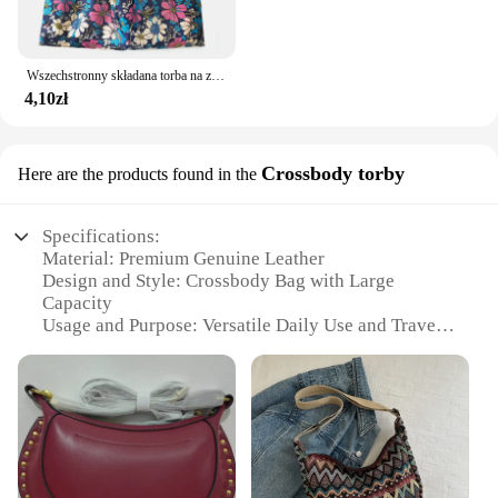
Wszechstronny składana torba na zakupy, podróżna kosmetyczka o dużej pojemności, torba na zakupy wielokrotnego użytku w modzie
4,10zł
Crossbody torby
Here are the products found in the
Specifications:
Material: Premium Genuine Leather
Design and Style: Crossbody Bag with Large
Capacity
Usage and Purpose: Versatile Daily Use and Travel
Companion
Typical Adaptive Scenario: Commuting, Shopping,
and Travel
Shape or Size or Weight or Quantity: Spacious and
Lightweight
Performance and Property: Durable and Stylish