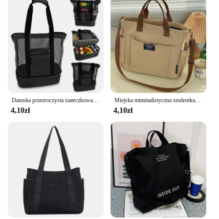
Damska przezroczysta siateczkowa torba o dużej pojemności Dwuwarstwowa ochrona termiczna Duże torby plażowe na piknik Tote Office Lunch Snacks Bag
Miejska minimalistyczna studentka o dużej pojemności dojazdy do pracy poziome płótno jedno ramię przekątna krzyż przenośna torba z grubej bawełny
4,10zł
4,10zł