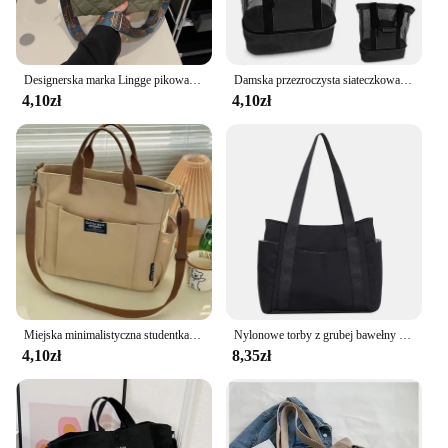
Designerska marka Lingge pikowana wyściełana duża torebka nylonowa damska luksusowy Design torby na ramię Crossbody torba na zakupy
Damska przezroczysta siateczkowa torba o dużej pojemności Dwuwarstwowa ochrona termiczna Duże torby plażowe na piknik Tote Office Lunch Snacks Bag
4,10zł
4,10zł
Miejska minimalistyczna studentka o dużej pojemności dojazdy do pracy poziome płótno jedno ramię przekątna krzyż przenośna torba z grubej bawełny
Nylonowe torby z grubej bawełny o dużej pojemności do pracy Torba do noszenia w stylu college'u Strój studencki Książka Torba na ramię
4,10zł
8,35zł