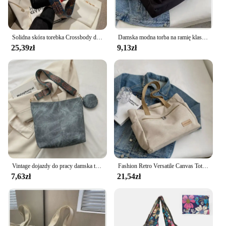
Solidna skóra torebka Crossbody dla kobiet, 2024 zajmują się kobiecym prostym ramieniem torba boczna wysokiej jakości torebki i portmonetki kobiet
Damska modna torba na ramię klasa o dużej pojemności torba studencka 2024 nowa płócienna torebka dojazdowa torebka damska
25,39zł
9,13zł
Vintage dojazdy do pracy damska torba na ramię o dużej pojemności codzienne torby typu Crossbody torebki i portmonetki ze skóry Pu designerska torba
Fashion Retro Versatile Canvas Tote Bag Leisure Student Shoulder Bags Portable Handbag with Zipper for Women Сумка Женская 2024
7,63zł
21,54zł