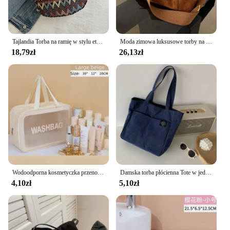
Tajlandia Torba na ramię w stylu etnicznym Torba podsiodłowa o dużej pojemności Torba na kluski Torba na co dzień Torba na ramię
Moda zimowa luksusowe torby na ramię dla kobiet Retro Pu skórzana torba na ramię z klapką Lady Messenger torebka torebka z kopertówką
18,79zł
26,13zł
Wodoodporna kosmetyczka przenośna przenośna kosmetyczka damska o dużej pojemności Pu przezroczysta torba torba do przechowywania podróżna
Damska torba płócienna Tote w jednolitym kolorze designerska damska torba na ramię torebka na co dzień o dużej pojemności bawełniana torby plażowe wielokrotnego użytku na zakupy
4,10zł
5,10zł