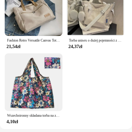
Fashion Retro Versatile Canvas Tote Bag Leisure Student Shoulder Bags Portable Handbag with Zipper for Women Сумка Женская 2024
Torba unisex o dużej pojemności z portmonetką, tornister dla uczniów gimnazjum w stylu college'u, torba na ramię typu crossbody
21,54zł
24,37zł
Wszechstronny składana torba na zakupy, podróżna kosmetyczka o dużej pojemności, torba na zakupy wielokrotnego użytku w modzie
4,10zł