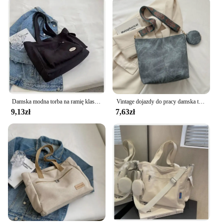
Damska modna torba na ramię klasa o dużej pojemności torba studencka 2024 nowa płócienna torebka dojazdowa torebka damska
Vintage dojazdy do pracy damska torba na ramię o dużej pojemności codzienne torby typu Crossbody torebki i portmonetki ze skóry Pu designerska torba
9,13zł
7,63zł