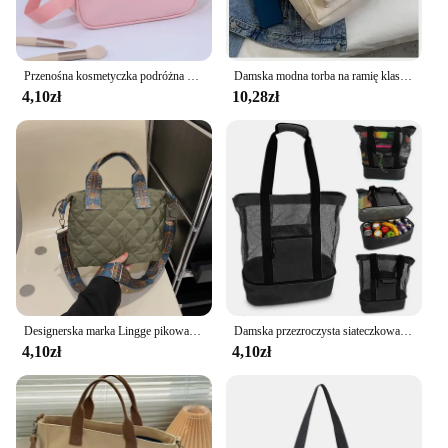
Przenośna kosmetyczka podróżna Damska przezroczysta kosmetyczka Duża pojemność Wielofunkcyjna wodoodporna walizka do przechowywania
Damska modna torba na ramię klasy duża pojemność 2024 nowa płócienna torebka dla dojeżdżających do pracy damska torba
4,10zł
10,28zł
Designerska marka Lingge pikowana wyściełana duża torebka nylonowa damska luksusowy Design torby na ramię Crossbody torba na zakupy
Damska przezroczysta siateczkowa torba o dużej pojemności Dwuwarstwowa ochrona termiczna Duże torby plażowe na piknik Tote Office Lunch Snacks Bag
4,10zł
4,10zł