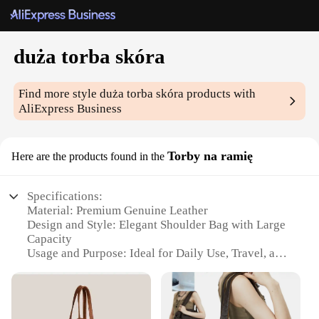
duża torba skóra
Find more style
duża torba skóra
products with
AliExpress Business
Torby na ramię
Here are the products found in the
Specifications:
Material: Premium Genuine Leather
Design and Style: Elegant Shoulder Bag with Large
Capacity
Usage and Purpose: Ideal for Daily Use, Travel, and
Work
Shape or Size: Spacious and Compact with
Dimensions Tailored for Comfort
Performance and Property: Durable and Resilient to