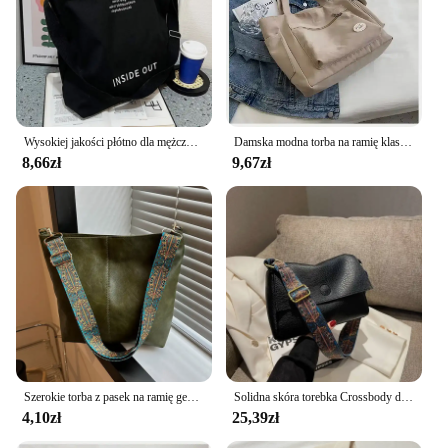
Wysokiej jakości płótno dla mężczyzn i kobiet Prosta torba na ramię Gruba torba na ramię Duża pojemność Pakiet artystyczny dla studentów Tornister
Damska modna torba na ramię klasa o dużej pojemności torba studencka 2024 nowa płócienna torebka dojazdowa torebka damska
8,66zł
9,67zł
Szerokie torba z pasek na ramię geometryczne torby Crossbody o dużej pojemności dla kobiet, Retro skóra damska torba na zakupy podróż
Solidna skóra torebka Crossbody dla kobiet, 2024 zajmują się kobiecym prostym ramieniem torba boczna wysokiej jakości torebki i portmonetki kobiet
4,10zł
25,39zł