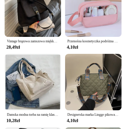
Vintage brązowa zamszowa miękka skóra PU damskie torebki na ramię duża pojemność torba Crossbody torebka wysokiej jakości moda Hobo torebki
Przenośna kosmetyczka podróżna Damska przezroczysta kosmetyczka Duża pojemność Wielofunkcyjna wodoodporna walizka do przechowywania
28,49zł
4,10zł
Damska modna torba na ramię klasy duża pojemność 2024 nowa płócienna torebka dla dojeżdżających do pracy damska torba
Designerska marka Lingge pikowana wyściełana duża torebka nylonowa damska luksusowy Design torby na ramię Crossbody torba na zakupy
10,28zł
4,10zł