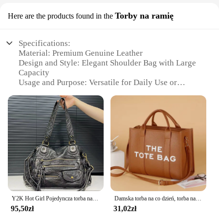
Torby na ramię
Here are the products found in the
Specifications:
Material: Premium Genuine Leather
Design and Style: Elegant Shoulder Bag with Large
Capacity
Usage and Purpose: Versatile for Daily Use or
Travel
Shape and Size: Spacious, with ample room for
essentials
Performance and Property: Durable and Long-
Lasting
Parts and Accessories: Comes with a Sturdy
Shoulder Strap
Features:
**Elegant Craftsmanship and Durability**
The duża torba skóra, or large leather shoulder bag,
Y2K Hot Girl Pojedyncza torba na ramię Crossbody Vintage Sprana skórzana torba motocyklowa Torba o dużej pojemności z wieloma kieszeniami
Damska torba na co dzień, torba na ramię ze skóry PU mody, torba podróżna o dużej pojemności
is a testament to timeless elegance and durability.
95,50zł
31,02zł
Meticulously crafted from premium genuine leather,