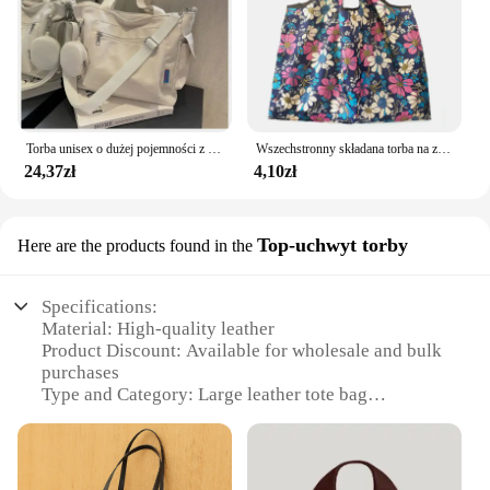
Torba unisex o dużej pojemności z portmonetką, tornister dla uczniów gimnazjum w stylu college'u, torba na ramię typu crossbody
Wszechstronny składana torba na zakupy, podróżna kosmetyczka o dużej pojemności, torba na zakupy wielokrotnego użytku w modzie
24,37zł
4,10zł
Top-uchwyt torby
Here are the products found in the
Specifications:
Material: High-quality leather
Product Discount: Available for wholesale and bulk
purchases
Type and Category: Large leather tote bag
Design and Style: Classic, timeless design with a
secure top handle
Usage and Purpose: Versatile for daily use, travel, or
as a stylish accessory