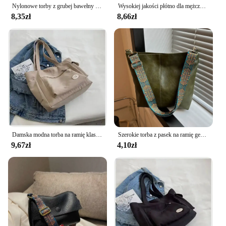
Nylonowe torby z grubej bawełny o dużej pojemności do pracy Torba do noszenia w stylu college'u Strój studencki Książka Torba na ramię
Wysokiej jakości płótno dla mężczyzn i kobiet Prosta torba na ramię Gruba torba na ramię Duża pojemność Pakiet artystyczny dla studentów Tornister
8,35zł
8,66zł
Damska modna torba na ramię klasa o dużej pojemności torba studencka 2024 nowa płócienna torebka dojazdowa torebka damska
Szerokie torba z pasek na ramię geometryczne torby Crossbody o dużej pojemności dla kobiet, Retro skóra damska torba na zakupy podróż
9,67zł
4,10zł