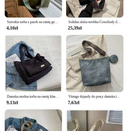
Szerokie torba z pasek na ramię geometryczne torby Crossbody o dużej pojemności dla kobiet, Retro skóra damska torba na zakupy podróż
Solidna skóra torebka Crossbody dla kobiet, 2024 zajmują się kobiecym prostym ramieniem torba boczna wysokiej jakości torebki i portmonetki kobiet
4,10zł
25,39zł
Damska modna torba na ramię klasa o dużej pojemności torba studencka 2024 nowa płócienna torebka dojazdowa torebka damska
Vintage dojazdy do pracy damska torba na ramię o dużej pojemności codzienne torby typu Crossbody torebki i portmonetki ze skóry Pu designerska torba
9,13zł
7,63zł