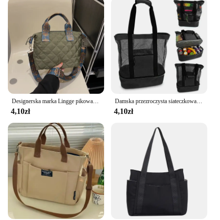
Designerska marka Lingge pikowana wyściełana duża torebka nylonowa damska luksusowy Design torby na ramię Crossbody torba na zakupy
Damska przezroczysta siateczkowa torba o dużej pojemności Dwuwarstwowa ochrona termiczna Duże torby plażowe na piknik Tote Office Lunch Snacks Bag
4,10zł
4,10zł