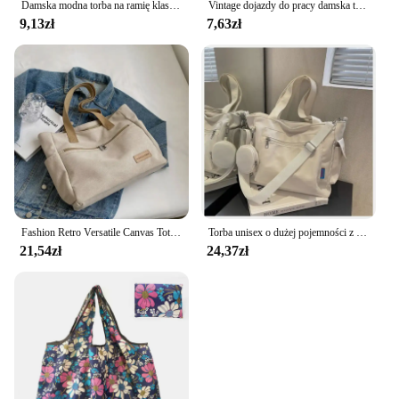
Damska modna torba na ramię klasa o dużej pojemności torba studencka 2024 nowa płócienna torebka dojazdowa torebka damska
Vintage dojazdy do pracy damska torba na ramię o dużej pojemności codzienne torby typu Crossbody torebki i portmonetki ze skóry Pu designerska torba
9,13zł
7,63zł
Fashion Retro Versatile Canvas Tote Bag Leisure Student Shoulder Bags Portable Handbag with Zipper for Women Сумка Женская 2024
Torba unisex o dużej pojemności z portmonetką, tornister dla uczniów gimnazjum w stylu college'u, torba na ramię typu crossbody
21,54zł
24,37zł