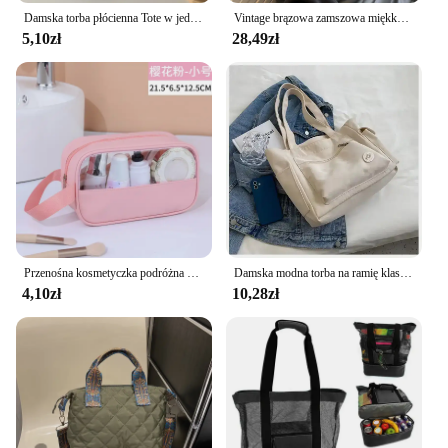
Damska torba płócienna Tote w jednolitym kolorze designerska damska torba na ramię torebka na co dzień o dużej pojemności bawełniana torby plażowe wielokrotnego użytku na zakupy
Vintage brązowa zamszowa miękka skóra PU damskie torebki na ramię duża pojemność torba Crossbody torebka wysokiej jakości moda Hobo torebki
5,10zł
28,49zł
Przenośna kosmetyczka podróżna Damska przezroczysta kosmetyczka Duża pojemność Wielofunkcyjna wodoodporna walizka do przechowywania
Damska modna torba na ramię klasy duża pojemność 2024 nowa płócienna torebka dla dojeżdżających do pracy damska torba
4,10zł
10,28zł