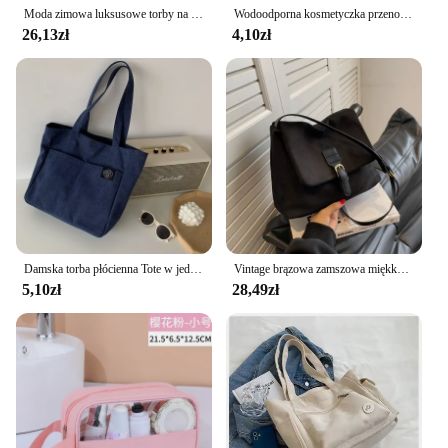
Moda zimowa luksusowe torby na ramię dla kobiet Retro Pu skórzana torba na ramię z klapką Lady Messenger torebka torebka z kopertówką
Wodoodporna kosmetyczka przenośna przenośna kosmetyczka damska o dużej pojemności Pu przezroczysta torba torba do przechowywania podróżna
26,13zł
4,10zł
Damska torba płócienna Tote w jednolitym kolorze designerska damska torba na ramię torebka na co dzień o dużej pojemności bawełniana torby plażowe wielokrotnego użytku na zakupy
Vintage brązowa zamszowa miękka skóra PU damskie torebki na ramię duża pojemność torba Crossbody torebka wysokiej jakości moda Hobo torebki
5,10zł
28,49zł