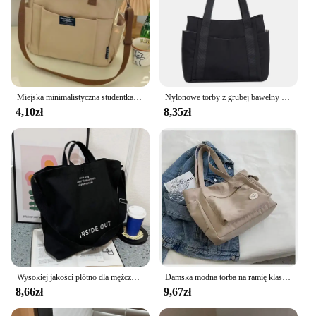
Miejska minimalistyczna studentka o dużej pojemności dojazdy do pracy poziome płótno jedno ramię przekątna krzyż przenośna torba z grubej bawełny
Nylonowe torby z grubej bawełny o dużej pojemności do pracy Torba do noszenia w stylu college'u Strój studencki Książka Torba na ramię
4,10zł
8,35zł
Wysokiej jakości płótno dla mężczyzn i kobiet Prosta torba na ramię Gruba torba na ramię Duża pojemność Pakiet artystyczny dla studentów Tornister
Damska modna torba na ramię klasa o dużej pojemności torba studencka 2024 nowa płócienna torebka dojazdowa torebka damska
8,66zł
9,67zł