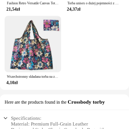
Fashion Retro Versatile Canvas Tote Bag Leisure Student Shoulder Bags Portable Handbag with Zipper for Women Сумка Женская 2024
Torba unisex o dużej pojemności z portmonetką, tornister dla uczniów gimnazjum w stylu college'u, torba na ramię typu crossbody
21,54zł
24,37zł
Wszechstronny składana torba na zakupy, podróżna kosmetyczka o dużej pojemności, torba na zakupy wielokrotnego użytku w modzie
4,10zł
Crossbody torby
Here are the products found in the
Specifications:
Material: Premium Full-Grain Leather