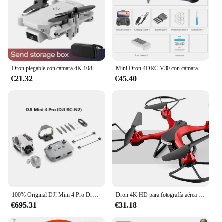
Dron plegable con cámara 4K 1080P HD, cuadricóptero con Gps, WiFi, Fpv, presión de aire, mantenimiento de altitud, color negro y gris, juguete para bebés
Mini Dron 4DRC V30 con cámara HD 4K 1080P FPV RC, helicóptero Profesional de cinco caras para evitar obstáculos, juguete
€21.32
€45.40
100% Original DJI Mini 4 Pro Drone Fly More Combo menos de 249g 4K/60fps HDR disparo Vertical verdadero ActiveTrack 360 °
Dron 4K HD para fotografía aérea Nova, Wifi, plegable, altitud 4K, cámara fija, GPS, Quadcopter
€695.31
€31.18