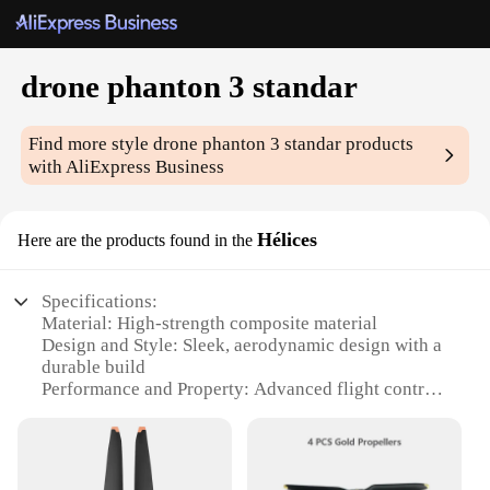
drone phanton 3 standar
Find more style
drone phanton 3 standar
products
with AliExpress Business
Hélices
Here are the products found in the
Specifications:
Material: High-strength composite material
Design and Style: Sleek, aerodynamic design with a
durable build
Performance and Property: Advanced flight control
system for stable and precise maneuvers
Parts and Accessories: Includes standard propellers
for optimal performance
Usage and Purpose: Ideal for aerial photography