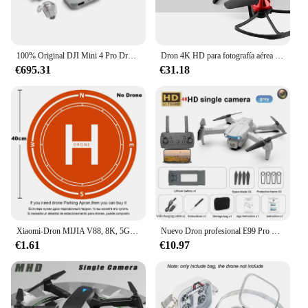
100% Original DJI Mini 4 Pro Drone Fly More Combo menos de 249g 4K/60fps HDR disparo Vertical verdadero ActiveTrack 360 °
Dron 4K HD para fotografía aérea Nova, Wifi, plegable, altitud 4K, cámara fija, GPS, Quadcopter
€695.31
€31.18
Xiaomi-Dron MIJIA V88, 8K, 5G, GPS, fotografía aérea profesional, Control remoto, avión, cámara Dual HD, Quadcopter, juguete UAV
Nuevo Dron profesional E99 Pro RC 8K con cámara Dual HD gran angular 8K 5G helicóptero RC plegable WIFI FPV Dron para evitar la altura
€1.61
€10.97