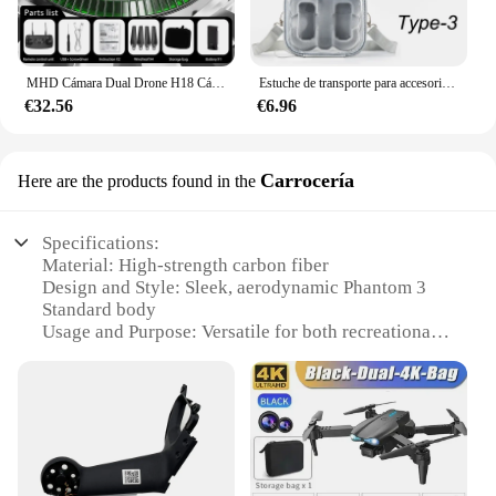
MHD Cámara Dual Drone H18 Cámara con 4K Dron plegable profesional con cámara 4K Mini helicóptero RC FPV avión de aire Quadcopters
Estuche de transporte para accesorios de Dron DJI Neo, bolsa de almacenamiento, bolso portátil de PU todo en uno, bolso de hombro de viaje
€32.56
€6.96
Carrocería
Here are the products found in the
Specifications:
Material: High-strength carbon fiber
Design and Style: Sleek, aerodynamic Phantom 3
Standard body
Usage and Purpose: Versatile for both recreational
and professional use
Performance and Property: Stable flight and
superior image quality
Parts and Accessories: Comes with a complete set of
components for easy assembly
Applicable People: Ideal for drone enthusiasts and
professionals