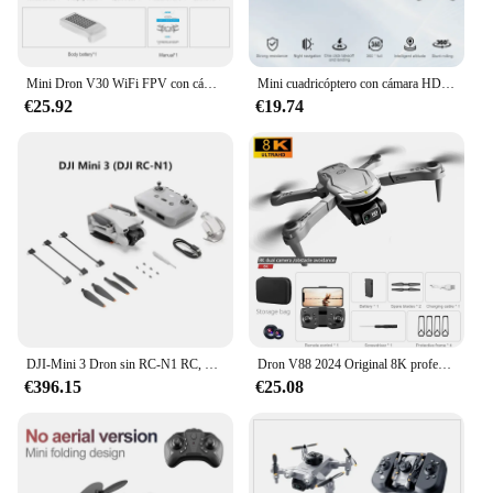
Mini Dron V30 WiFi FPV con cámara Dual 4K HD, Drones para evitar obstáculos, cuadricóptero RC plegable, regalo para adultos y niños, negro y gris
Mini cuadricóptero con cámara HD 6K para niños, cuadricóptero con Control remoto de bolsillo, WIFI, 8K, V37
€25.92
€19.74
DJI-Mini 3 Dron sin RC-N1 RC, Combo Plus profesional 4K HDR, vídeo, transmisión de 10km
Dron V88 2024 Original 8K profesional HD aéreo de doble cámara omnidireccional para evitar obstáculos Drone WIFI Quadcopter 10000M
€396.15
€25.08