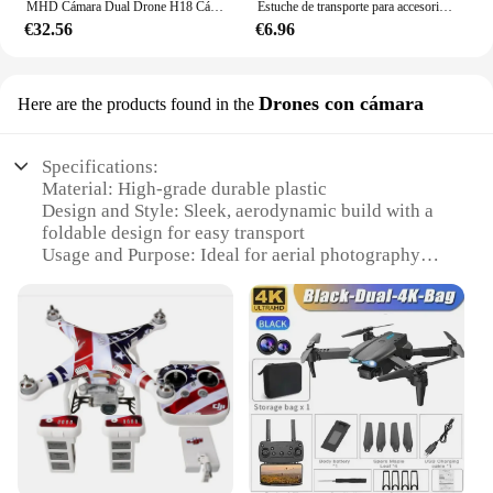
MHD Cámara Dual Drone H18 Cámara con 4K Dron plegable profesional con cámara 4K Mini helicóptero RC FPV avión de aire Quadcopters
Estuche de transporte para accesorios de Dron DJI Neo, bolsa de almacenamiento, bolso portátil de PU todo en uno, bolso de hombro de viaje
€32.56
€6.96
Drones con cámara
Here are the products found in the
Specifications:
Material: High-grade durable plastic
Design and Style: Sleek, aerodynamic build with a
foldable design for easy transport
Usage and Purpose: Ideal for aerial photography
and videography
Performance and Property: Equipped with a high-
definition camera for capturing stunning images
Parts and Accessories: Comes with a remote control
for easy operation
Typical Adaptive Scenario: Suitable for outdoor
activities and adventures
Features:
**Unmatched Quality and Versatility**