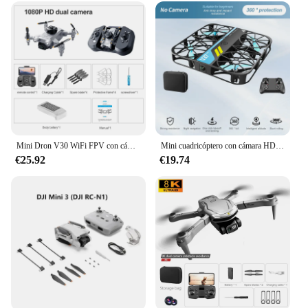
Mini Dron V30 WiFi FPV con cámara Dual 4K HD, Drones para evitar obstáculos, cuadricóptero RC plegable, regalo para adultos y niños, negro y gris
Mini cuadricóptero con cámara HD 6K para niños, cuadricóptero con Control remoto de bolsillo, WIFI, 8K, V37
€25.92
€19.74