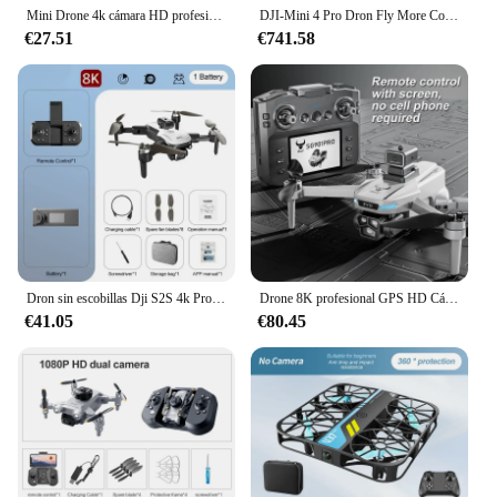
Mini Drone 4k cámara HD profesional modo de sujeción alta helicóptero Rc helicóptero para niños Rc Rtf Quadopter plegable Quadrocopter Wifi
DJI-Mini 4 Pro Dron Fly More Combo, 100% Original, bajo 249g, 4K/60fps, HDR, tiro Vertical verdadero, ActiveTrack 360 °
€27.51
€741.58
Dron sin escobillas Dji S2S 4k Profesional 8K HD, cámara Dual, evitación de obstáculos, fotografía aérea, Quadcopter plegable, juguete
Drone 8K profesional GPS HD Cámara Drones 5G WIFI FPV Video 4k UAV 5,9 pulgadas pantalla grande control remoto RC Dron SG109 PRO MAX
€41.05
€80.45