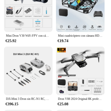
Mini Dron V30 WiFi FPV con cámara Dual 4K HD, Drones para evitar obstáculos, cuadricóptero RC plegable, regalo para adultos y niños, negro y gris
Mini cuadricóptero con cámara HD 6K para niños, cuadricóptero con Control remoto de bolsillo, WIFI, 8K, V37
€25.92
€19.74
DJI-Mini 3 Dron sin RC-N1 RC, Combo Plus profesional 4K HDR, vídeo, transmisión de 10km
Dron V88 2024 Original 8K profesional HD aéreo de doble cámara omnidireccional para evitar obstáculos Drone WIFI Quadcopter 10000M
€396.15
€25.08