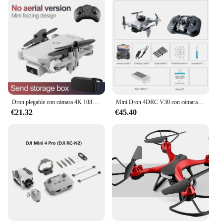
Dron plegable con cámara 4K 1080P HD, cuadricóptero con Gps, WiFi, Fpv, presión de aire, mantenimiento de altitud, color negro y gris, juguete para bebés
Mini Dron 4DRC V30 con cámara HD 4K 1080P FPV RC, helicóptero Profesional de cinco caras para evitar obstáculos, juguete
€21.32
€45.40