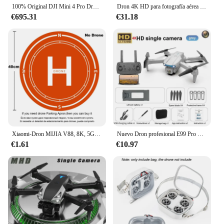
100% Original DJI Mini 4 Pro Drone Fly More Combo menos de 249g 4K/60fps HDR disparo Vertical verdadero ActiveTrack 360 °
Dron 4K HD para fotografía aérea Nova, Wifi, plegable, altitud 4K, cámara fija, GPS, Quadcopter
€695.31
€31.18
Xiaomi-Dron MIJIA V88, 8K, 5G, GPS, fotografía aérea profesional, Control remoto, avión, cámara Dual HD, Quadcopter, juguete UAV
Nuevo Dron profesional E99 Pro RC 8K con cámara Dual HD gran angular 8K 5G helicóptero RC plegable WIFI FPV Dron para evitar la altura
€1.61
€10.97