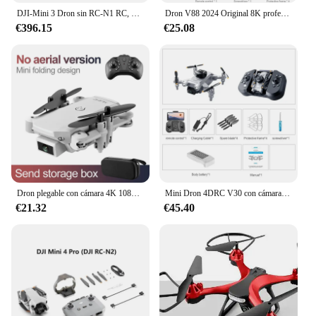
DJI-Mini 3 Dron sin RC-N1 RC, Combo Plus profesional 4K HDR, vídeo, transmisión de 10km
Dron V88 2024 Original 8K profesional HD aéreo de doble cámara omnidireccional para evitar obstáculos Drone WIFI Quadcopter 10000M
€396.15
€25.08
Dron plegable con cámara 4K 1080P HD, cuadricóptero con Gps, WiFi, Fpv, presión de aire, mantenimiento de altitud, color negro y gris, juguete para bebés
Mini Dron 4DRC V30 con cámara HD 4K 1080P FPV RC, helicóptero Profesional de cinco caras para evitar obstáculos, juguete
€21.32
€45.40