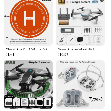
Xiaomi-Dron MIJIA V88, 8K, 5G, GPS, fotografía aérea profesional, Control remoto, avión, cámara Dual HD, Quadcopter, juguete UAV
Nuevo Dron profesional E99 Pro RC 8K con cámara Dual HD gran angular 8K 5G helicóptero RC plegable WIFI FPV Dron para evitar la altura
€1.61
€10.97