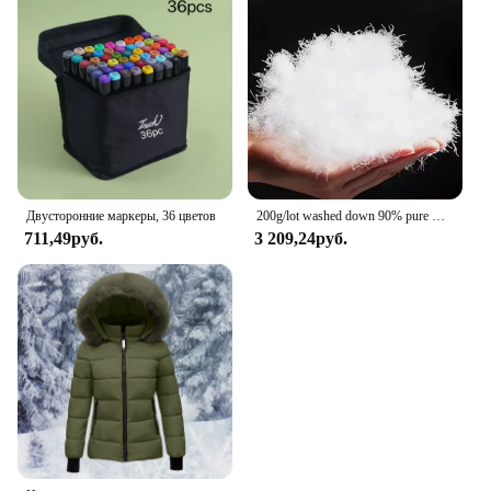
Двусторонние маркеры, 36 цветов
200g/lot washed down 90% pure white goose down,DIY down pillow core fillers coat down goose down piumino donna
711,49руб.
3 209,24руб.