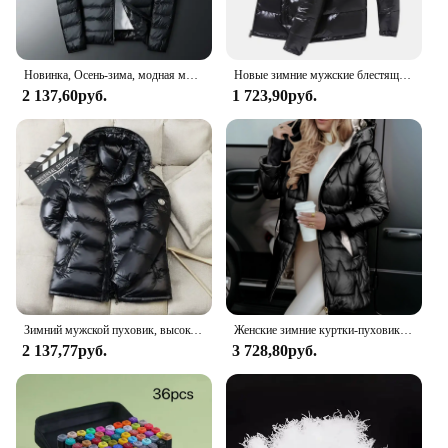
Новинка, Осень-зима, модная мужская куртка UETEEY с белым утиным пухом, водонепроницаемая Повседневная Уличная портативная легкая искусственная куртка
Новые зимние мужские блестящие пуховики с капюшоном, повседневные белые пальто на утином пуху, высококачественные мужские уличные ветрозащитные теплые куртки, размер 4X
2 137,60руб.
1 723,90руб.
Зимний мужской пуховик, высокое качество, корейская мода, повседневная куртка, 90% белый утиный пух, короткий стиль, утепленные теплые пуховики 3XL
Женские зимние куртки-пуховики с капюшоном, модное пуховое пальто, женские парки, повседневное свободное однотонное теплое пальто с длинными рукавами
2 137,77руб.
3 728,80руб.