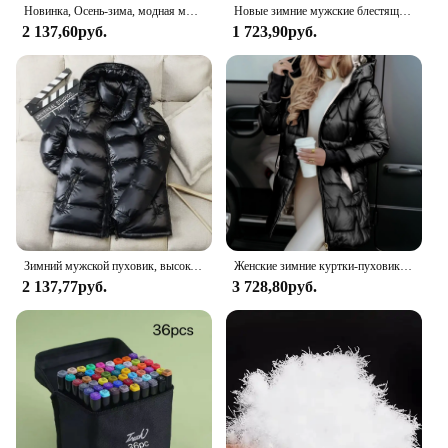
Новинка, Осень-зима, модная мужская куртка UETEEY с белым утиным пухом, водонепроницаемая Повседневная Уличная портативная легкая искусственная куртка
Новые зимние мужские блестящие пуховики с капюшоном, повседневные белые пальто на утином пуху, высококачественные мужские уличные ветрозащитные теплые куртки, размер 4X
2 137,60руб.
1 723,90руб.
Зимний мужской пуховик, высокое качество, корейская мода, повседневная куртка, 90% белый утиный пух, короткий стиль, утепленные теплые пуховики 3XL
Женские зимние куртки-пуховики с капюшоном, модное пуховое пальто, женские парки, повседневное свободное однотонное теплое пальто с длинными рукавами
2 137,77руб.
3 728,80руб.