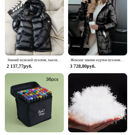
Зимний мужской пуховик, высокое качество, корейская мода, повседневная куртка, 90% белый утиный пух, короткий стиль, утепленные теплые пуховики 3XL
Женские зимние куртки-пуховики с капюшоном, модное пуховое пальто, женские парки, повседневное свободное однотонное теплое пальто с длинными рукавами
2 137,77руб.
3 728,80руб.