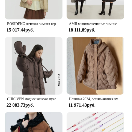
BOSIDENG женская зимняя короткая пуховая куртка большого размера, короткое пальто на молнии, модная теплая фотография B30145202
AMII минималистичные зимние пуховики 2023, простые теплые длинные двубортные женские куртки со съемным воротником 12324016
15 017,44руб.
18 111,89руб.
CHIC VEN модное женское пуховое пальто однотонное свободное повседневное пуховое пальто с капюшоном женское 90 белое пальто на утином пуху толстая осень-зима 2024
Новинка 2024, осенне-зимняя куртка-пуховик с капюшоном Lagabogy, теплый женский пуховик оверсайз на 90% белом утином пуху, верхняя одежда, женские парки с капюшоном
22 083,73руб.
11 971,43руб.