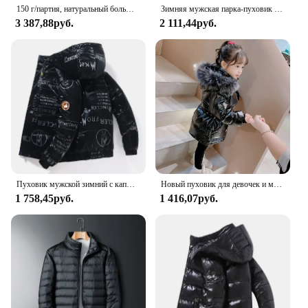
150 г/партия, натуральный большой белый гусиный пух, 5 А
Зимняя мужская парка-пуховик с большим воротником, 2024, мужская утолщенная теплая белая утиная пуховая куртка средней длины, мужская и женская верхняя одежда
3 387,88руб.
2 111,44руб.
Пуховик мужской зимний с капюшоном, блестящий пуховик, Повседневная качественная парка, уличная ветрозащитная куртка на белом утином пуху, 4XL
Новый пуховик для девочек и мальчиков, зимние пальто, детская одежда, ветровка с капюшоном, пальто для детей 2-7 лет, хлопковая теплая верхняя одежда
1 758,45руб.
1 416,07руб.