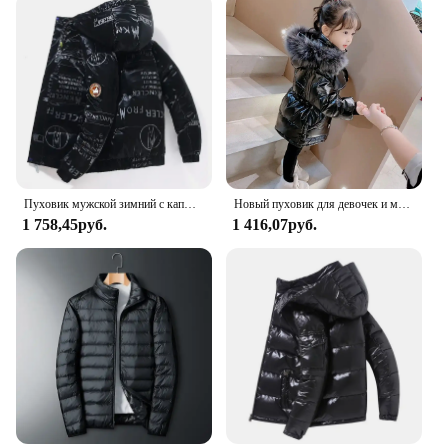
Пуховик мужской зимний с капюшоном, блестящий пуховик, Повседневная качественная парка, уличная ветрозащитная куртка на белом утином пуху, 4XL
Новый пуховик для девочек и мальчиков, зимние пальто, детская одежда, ветровка с капюшоном, пальто для детей 2-7 лет, хлопковая теплая верхняя одежда
1 758,45руб.
1 416,07руб.