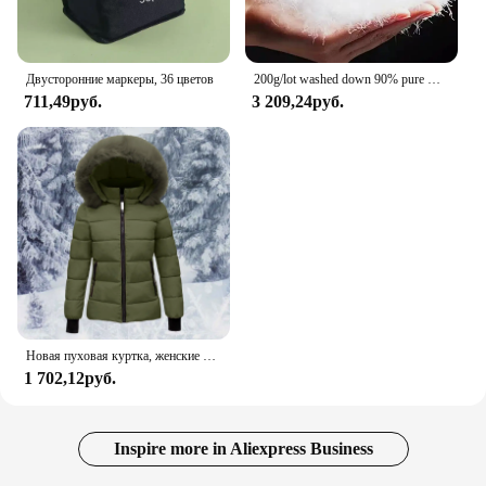
Двусторонние маркеры, 36 цветов
200g/lot washed down 90% pure white goose down,DIY down pillow core fillers coat down goose down piumino donna
711,49руб.
3 209,24руб.
Новая пуховая куртка, женские парки, классическое короткое пальто, теплая куртка с капюшоном и хлопковой подкладкой, ветрозащитная утепленная женская верхняя одежда с капюшоном
1 702,12руб.
Inspire more in Aliexpress Business