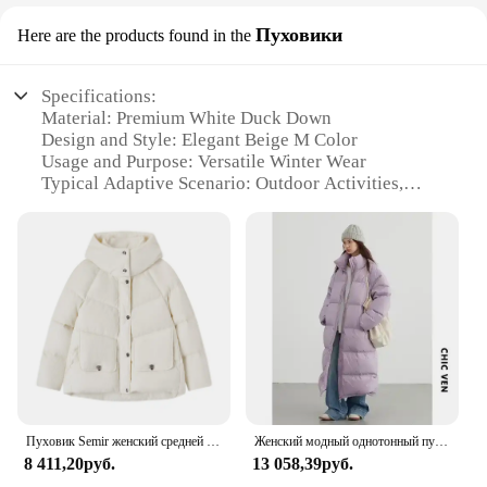
Пуховики
Here are the products found in the
Specifications:
Material: Premium White Duck Down
Design and Style: Elegant Beige M Color
Usage and Purpose: Versatile Winter Wear
Typical Adaptive Scenario: Outdoor Activities,
Daily Commute
Shape or Size or Weight or Quantity: Slim Fit,
Lightweight
Performance and Property: Excellent Insulation,
Windproof
Features:
**Elegant Craftsmanship and Style**
The down jacket women beige m is a testament to
exquisite craftsmanship and sophisticated style. The
slim fit design ensures a flattering silhouette, while
Пуховик Semir женский средней длины, свободный пуховик в клетку, с капюшоном и рукавом реглан, текстурированная плотная куртка, зима 2023
Женский модный однотонный пуховик с воротником-стойкой, теплый длинный свободный пуховик на белом утином пуху, Осень-зима 2024
the lightweight construction allows for ease of
8 411,20руб.
13 058,39руб.
movement. The elegant beige m color is a versatile