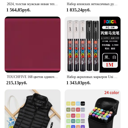
2024, толстая мужская новая теплая куртка-паркер, зимняя повседневная мужская куртка, брендовая мужская ветрозащитная хлопковая куртка-пуховик для гольфа
Набор японских нетоксичных ручек-маркеров Posca, используемых в разных материалах, безопасных для бумаги, стекла, холста, керамики, пластика
1 564,85руб.
1 835,24руб.
TOUCHFIVE 168 цветов одиночные художественные маркеры Кисть ручка эскиз на спиртовой основе маркеры двойная головка манга ручки для рисования товары для рукоделия
Набор акриловых маркеров Uni Posca, 5/8/12/16 шт. Marcadores, художественные маркеры для наскальной живописи, ткани, граффити, художников, рукоделия, манги
215,13руб.
1 343,03руб.