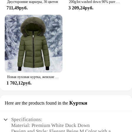
Двусторонние маркеры, 36 цветов
200g/lot washed down 90% pure white goose down,DIY down pillow core fillers coat down goose down piumino donna
711,49руб.
3 209,24руб.
Новая пуховая куртка, женские парки, классическое короткое пальто, теплая куртка с капюшоном и хлопковой подкладкой, ветрозащитная утепленная женская верхняя одежда с капюшоном
1 702,12руб.
Куртки
Here are the products found in the
Specifications:
Material: Premium White Duck Down
Design and Style: Elegant Beige M Color with a