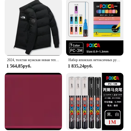
2024, толстая мужская новая теплая куртка-паркер, зимняя повседневная мужская куртка, брендовая мужская ветрозащитная хлопковая куртка-пуховик для гольфа
Набор японских нетоксичных ручек-маркеров Posca, используемых в разных материалах, безопасных для бумаги, стекла, холста, керамики, пластика
1 564,85руб.
1 835,24руб.