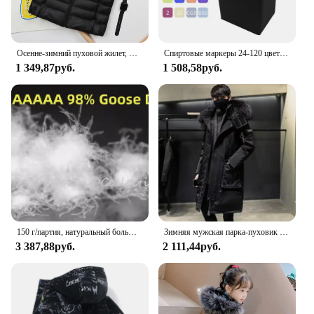
Осенне-зимний пуховой жилет, женская короткая ульсветильник Кая куртка на утином пуху, ветрозащитный жилет, теплая Женская куртка без рукавов
Спиртовые маркеры 24-120 цветов, одиночные художественные маркеры, кисть, ручка, эскизные маркеры на основе двойной головки, ручки для рисования манги
1 349,87руб.
1 508,58руб.
150 г/партия, натуральный большой белый гусиный пух, 5 А
Зимняя мужская парка-пуховик с большим воротником, 2024, мужская утолщенная теплая белая утиная пуховая куртка средней длины, мужская и женская верхняя одежда
3 387,88руб.
2 111,44руб.