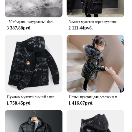
150 г/партия, натуральный большой белый гусиный пух, 5 А
Зимняя мужская парка-пуховик с большим воротником, 2024, мужская утолщенная теплая белая утиная пуховая куртка средней длины, мужская и женская верхняя одежда
3 387,88руб.
2 111,44руб.
Пуховик мужской зимний с капюшоном, блестящий пуховик, Повседневная качественная парка, уличная ветрозащитная куртка на белом утином пуху, 4XL
Новый пуховик для девочек и мальчиков, зимние пальто, детская одежда, ветровка с капюшоном, пальто для детей 2-7 лет, хлопковая теплая верхняя одежда
1 758,45руб.
1 416,07руб.