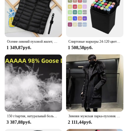
Осенне-зимний пуховой жилет, женская короткая ульсветильник Кая куртка на утином пуху, ветрозащитный жилет, теплая Женская куртка без рукавов
Спиртовые маркеры 24-120 цветов, одиночные художественные маркеры, кисть, ручка, эскизные маркеры на основе двойной головки, ручки для рисования манги
1 349,87руб.
1 508,58руб.
150 г/партия, натуральный большой белый гусиный пух, 5 А
Зимняя мужская парка-пуховик с большим воротником, 2024, мужская утолщенная теплая белая утиная пуховая куртка средней длины, мужская и женская верхняя одежда
3 387,88руб.
2 111,44руб.