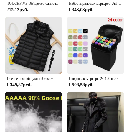
TOUCHFIVE 168 цветов одиночные художественные маркеры Кисть ручка эскиз на спиртовой основе маркеры двойная головка манга ручки для рисования товары для рукоделия
Набор акриловых маркеров Uni Posca, 5/8/12/16 шт. Marcadores, художественные маркеры для наскальной живописи, ткани, граффити, художников, рукоделия, манги
215,13руб.
1 343,03руб.
Осенне-зимний пуховой жилет, женская короткая ульсветильник Кая куртка на утином пуху, ветрозащитный жилет, теплая Женская куртка без рукавов
Спиртовые маркеры 24-120 цветов, одиночные художественные маркеры, кисть, ручка, эскизные маркеры на основе двойной головки, ручки для рисования манги
1 349,87руб.
1 508,58руб.