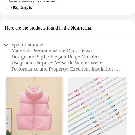
Новая пуховая куртка, женские парки, классическое короткое пальто, теплая куртка с капюшоном и хлопковой подкладкой, ветрозащитная утепленная женская верхняя одежда с капюшоном
1 702,12руб.
Жилеты
Here are the products found in the
Specifications:
Material: Premium White Duck Down
Design and Style: Elegant Beige M Color
Usage and Purpose: Versatile Winter Wear
Performance and Property: Excellent Insulation and
Warmth
Shape or Size or Weight or Quantity: Slim Fit,
Lightweight
Parts and Accessories: None
Features:
|Wholesale|Vendors|
**Elegant Insulation for the Modern Woman**
The down jacket women beige m is a testament to