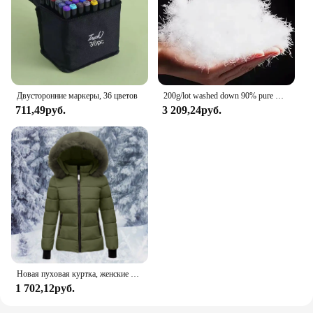
Двусторонние маркеры, 36 цветов
200g/lot washed down 90% pure white goose down,DIY down pillow core fillers coat down goose down piumino donna
711,49руб.
3 209,24руб.
Новая пуховая куртка, женские парки, классическое короткое пальто, теплая куртка с капюшоном и хлопковой подкладкой, ветрозащитная утепленная женская верхняя одежда с капюшоном
1 702,12руб.