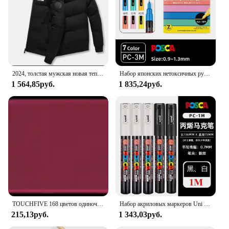
comfort. This down jacket is not just a garment; it's
a testament to inclusivity and style. With its
wholesale availability and supportive vendors and
suppliers, this down jacket is a must-have for every
woman's winter wardrobe.
2024, толстая мужская новая теплая куртка-паркер, зимняя повседневная мужская куртка, брендовая мужская ветрозащитная хлопковая куртка-пуховик для гольфа
Набор японских нетоксичных ручек-маркеров Posca, используемых в разных материалах, безопасных для бумаги, стекла, холста, керамики, пластика
1 564,85руб.
1 835,24руб.
TOUCHFIVE 168 цветов одиночные художественные маркеры Кисть ручка эскиз на спиртовой основе маркеры двойная головка манга ручки для рисования товары для рукоделия
Набор акриловых маркеров Uni Posca, 5/8/12/16 шт. Marcadores, художественные маркеры для наскальной живописи, ткани, граффити, художников, рукоделия, манги
215,13руб.
1 343,03руб.