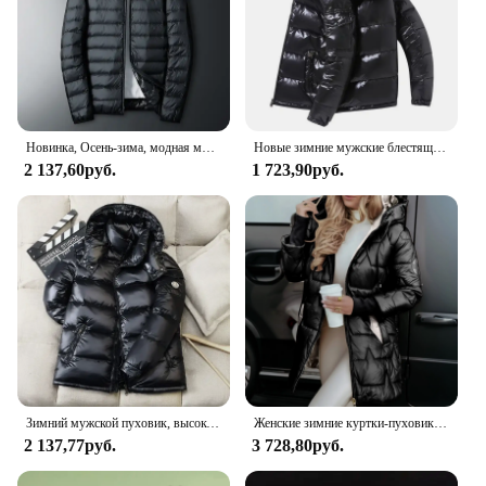
Новинка, Осень-зима, модная мужская куртка UETEEY с белым утиным пухом, водонепроницаемая Повседневная Уличная портативная легкая искусственная куртка
Новые зимние мужские блестящие пуховики с капюшоном, повседневные белые пальто на утином пуху, высококачественные мужские уличные ветрозащитные теплые куртки, размер 4X
2 137,60руб.
1 723,90руб.
Зимний мужской пуховик, высокое качество, корейская мода, повседневная куртка, 90% белый утиный пух, короткий стиль, утепленные теплые пуховики 3XL
Женские зимние куртки-пуховики с капюшоном, модное пуховое пальто, женские парки, повседневное свободное однотонное теплое пальто с длинными рукавами
2 137,77руб.
3 728,80руб.