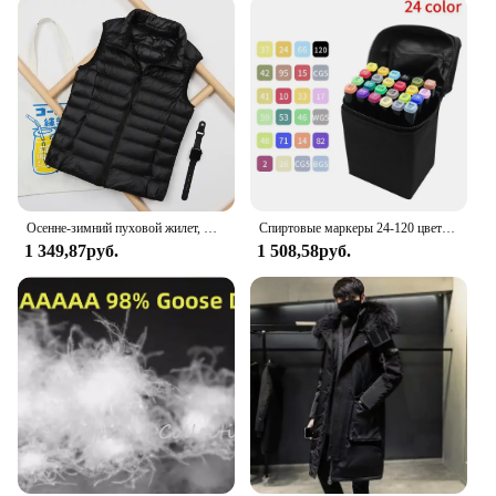
Осенне-зимний пуховой жилет, женская короткая ульсветильник Кая куртка на утином пуху, ветрозащитный жилет, теплая Женская куртка без рукавов
Спиртовые маркеры 24-120 цветов, одиночные художественные маркеры, кисть, ручка, эскизные маркеры на основе двойной головки, ручки для рисования манги
1 349,87руб.
1 508,58руб.