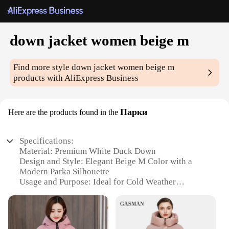
down jacket women beige m
Find more style
down jacket women beige m
products with AliExpress Business
Парки
Here are the products found in the
Specifications:
Material: Premium White Duck Down
Design and Style: Elegant Beige M Color with a
Modern Parka Silhouette
Usage and Purpose: Ideal for Cold Weather
Conditions
Typical Adaptive Scenario: Suitable for Outdoor
Activities and Daily Wear
Shape or Size or Weight or Quantity: Tailored Fit