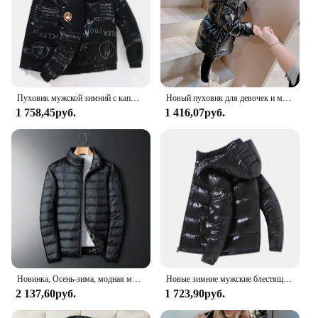
Пуховик мужской зимний с капюшоном, блестящий пуховик, Повседневная качественная парка, уличная ветрозащитная куртка на белом утином пуху, 4XL
Новый пуховик для девочек и мальчиков, зимние пальто, детская одежда, ветровка с капюшоном, пальто для детей 2-7 лет, хлопковая теплая верхняя одежда
1 758,45руб.
1 416,07руб.
Новинка, Осень-зима, модная мужская куртка UETEEY с белым утиным пухом, водонепроницаемая Повседневная Уличная портативная легкая искусственная куртка
Новые зимние мужские блестящие пуховики с капюшоном, повседневные белые пальто на утином пуху, высококачественные мужские уличные ветрозащитные теплые куртки, размер 4X
2 137,60руб.
1 723,90руб.