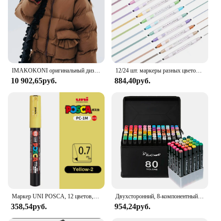
IMAKOKONI оригинальный дизайн Зимняя теплая Толстая с длинным рукавом с капюшоном на молнии пуховик для женщин 234374
12/24 шт. маркеры разных цветов с двойным наконечником, библейские пастельные маркеры, маркеры без кровотечения для раскрашивания журналов
10 902,65руб.
884,40руб.
Маркер UNI POSCA, 12 цветов, акриловая акриловая ручка Plumones Rotuladores PC-1M, 3 м, 5 м, POP, ручка для плакатов, маркеры для краски для ткани, художественная живопись, 1 шт.
Двухсторонний, 8-компонентный чехол cortatil pack, идеально подходит для любого случая
358,54руб.
954,24руб.