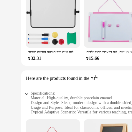
ילדים
קטן דו צדדי מגנטי לוח יבש למחוק למחוק לוח שנה נייד הודעה הודעה מעמד eel כתיבה לוח שחור
₪32.31
₪15.66
לוח
Here are the products found in the
Specifications:
Material: High-quality, durable porcelain enamel
Design and Style: Sleek, modern design with a double-sided
Usage and Purpose: Ideal for classrooms, offices, and meet
Typical Adaptive Scenario: Versatile for various teaching, tr
Shape or Size or Weight or Quantity: Available in multiple si
Performance and Property: Smooth writing surface with easy-
Features: