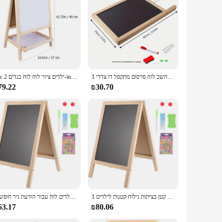
. Its sleek, modern design blends seamlessly with any decor,
 material provides a smooth writing surface that is both
sentations. Its magnetic capabilities allow for the display of
nce and property ensure that writing remains legible, even
reach.
1 מחשב לוח פרסום מתקפל דו צדדי pc, chalkboard הוראה נמחק, יבש מסגרת עץ, למחוק יבש לוח לבן
1pc ילדים ציור לוח לוח בגדים 2-in-1 צדדים כפולים ציור לוח עץ
79.22
₪30.70
e sided whiteboard is adaptable to your needs. Available in
y to install and move, while the wholesale availability
ity, functional products to their customers.
1 סט עמוד עץ לוח מסר כפול בצד ציור לוח לבן ושחור תצוגה קטן בציתות גילוח קטנות לילדים
לוח לבן רב תפקודי דו צדדית לוח כתיבה חינוכי ילדים לוח עבור הודעת גיר חופשית
63.17
₪80.06