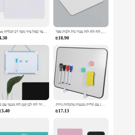
nts. Its sleek design and modern aesthetic make it an
business professional leading a brainstorming session, this
the inclusion of a set of markers and an eraser means you
לוח דו צדדי מיני לילדים, לוח הוראה נייד עם מעמד, לוח לוח לוח עבור בית ולבית ספר
2pcs הפיך מיני לוח לבן להגדיר נייד קל לניקוי הודעה בצד כפול ציור מסך רב תכליתי
eal choice for schools, offices, and homes. Plus, the
4.30
₪18.90
looking for a compact option for a small classroom or a
 which is why we offer our whiteboards at competitive
ds.
לוח כתיבה דו צדדי ניתן לכתיבה לילדים לבן עם תלייה מגנטית מתכתית ניידת
יבש למחוק לוח כתיבה לוח שימושי מחדש כפול מזכר ילדים ציור לוח לבן קטן לוח מגנטי עם סמן
13.40
₪17.13