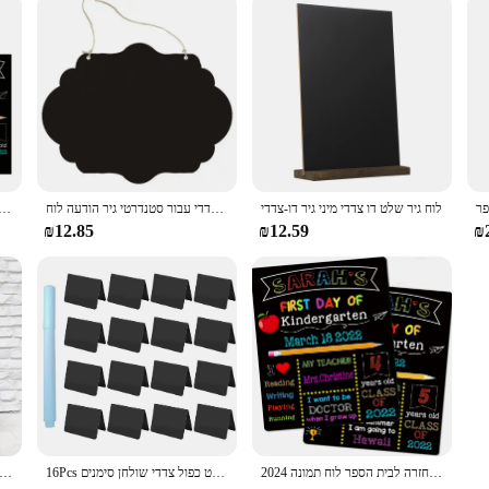
לוח גיר שלט דו צדדי מיני גיר דו-צדדי
כפרי לוח תליית שלטי דו צדדי עבור סטנדרטי גיר הודעה לוח
לוח הגיר של הימים הראשונים והאחרונים לבית הספר, שלט יום ראשון לשימוש חוזר, 12 10 אינץ' דו צ
₪12.85
₪12.59
₪
2024 היום הראשון של בית הספר לוח גן ילדים רשמיש פעמיים בחזרה לבית הספר לוח תמונה prop לילדים
16Pcs מיני לוח וגיר כניסה עם נוזל עט כפול צדדי שולחן סימנים V בצורת Wipeable קטן לוח סימן חתונה ספקי
סט של לוח גיר דו צדדי ילדים לוח כתיבה חינוכי לוח כתיבה לוח גיר לילדים בית