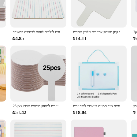
o a wide range of scenarios, from educational settings to professional environme
nmatched. Whether you're a teacher engaging students in interactive lessons or a 
vity.
ount. The smooth surface ensures that writing and erasing are effortless, and 
תשובה לוח שנה כף יד תלמיד ילדים לבנים דו-צדדי קטן משחק אביזרים מלמין מחדש
מחיקה יבשה פסק לבן-צדדי להעיף (גבול שחור) מגנטי קטן עם קווים לילדים לוחות לכתיבה במשרד
יבש למחוק תשובה משחות כף יד כפולה מיני לוחות לבן לוח לבן קטן יבש למחוק סי paddl
toxic material ensures a safe learning and working environment, making it an id
d visible, even after multiple uses.
₪4.85
₪14.11
₪
sided whiteboard is available in various sizes to fit any space. Whether you're 
a wholesale vendor, we understand the importance of quality and affordability,
 service, ensuring that you have a reliable partner for all your whiteboard nee
לוח לבן כתיבה מגנטים ציור במשרד גרפיטי ציור תמונה דו צדדי לוקח יבש
25 pcs יבש למחוק תשובה משחות כף יד כפול צדדית מיני לוחות לבנים מיני לוח לבן קטן יבש למחוק סימנים מכרז paddl
עם עט קריקטורה ילדים לוח קרטון דו צדדי קריקטורה דו צדדית יבש
₪51.42
₪18.04
₪