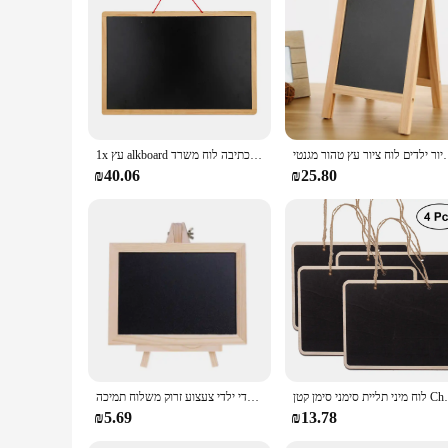
**Versatile and Efficient**
The double sided whiteboard is a versatile tool that caters t
while the double-sided feature ensures that users can switch 
durable and easy to clean, making it a reliable choice for fre
**Enhanced Collaboration and Engagement**
Designed to enhance collaboration and engagement, this whiteb
notes, diagrams, and other visual aids, making it a valuable 
when using various types of markers, while the magnetic surf
טן לוח ציור ילדים לוח ציור עץ טהור מגנטי
1x עץ alkboard דו צדדי תליית הודעה לבן לוח כתיבה נייד ציור לוח קפה חנות כתיבה לוח משרד
**Adaptable and Convenient**
₪40.06
₪25.80
Whether you're a teacher looking to enhance your classroom e
multiple sizes, it can be tailored to fit any room, from smal
ensures that you can purchase it at a competitive price, maki
לוח מיני תליית סימני סימן קטן Ch
עץ שולחן לוח דו צדדי לוח הודעות לוח ילדי ילדי צעצוע זרוק משלוח תמיכה
₪5.69
₪13.78