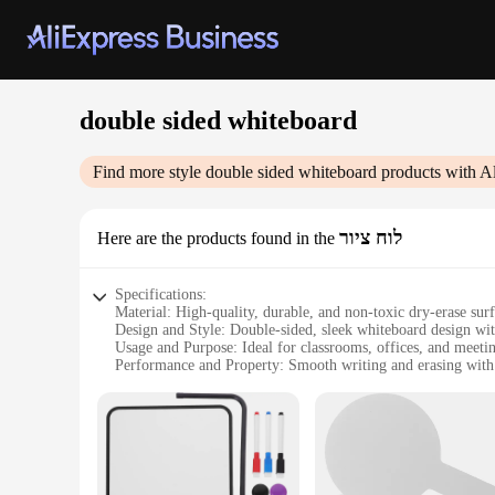
double sided whiteboard
Find more style
double sided whiteboard
products with A
לוח ציור
Here are the products found in the
Specifications:
Material: High-quality, durable, and non-toxic dry-erase sur
Design and Style: Double-sided, sleek whiteboard design wi
Usage and Purpose: Ideal for classrooms, offices, and meet
Performance and Property: Smooth writing and erasing with
Parts and Accessories: Includes a set of markers and an erase
Shape or Size or Weight or Quantity: Available in various siz
Features:
|Double Sided Whiteboard|Vendors|
**Versatile and Functional**