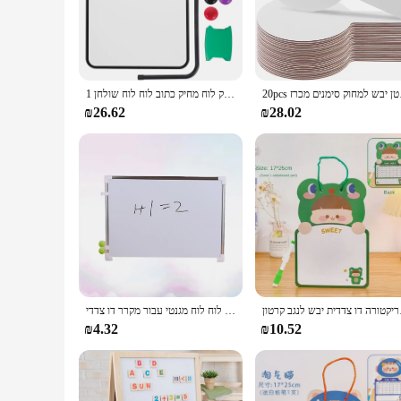
The double-sided whiteboard is a versatile tool that caters t
attractive addition to any room, while its functionality is u
whiteboard is designed to enhance collaboration and producti
**Ease of Use and Maintenance**
The ease of use and maintenance of this whiteboard are param
20pcs מנים מכרז
1 להגדיר דו צדדי דו צדדי יבש למחוק לוח מחיק כתוב לוח לוח שולחן
have everything you need to get started right away. The non-
absence of ghosting means that your ideas are always clear an
₪26.62
₪28.02
**Optimized for Different Spaces**
Recognizing the diverse needs of our customers, this double-
larger size for a conference room, we have you covered. As 
prices. Our commitment to excellence extends to our customer
 לנגב קרטון
ילדים ביתיים יבש למחוק לוח לוח מגנטי עבור מקרר דו צדדי
₪4.32
₪10.52