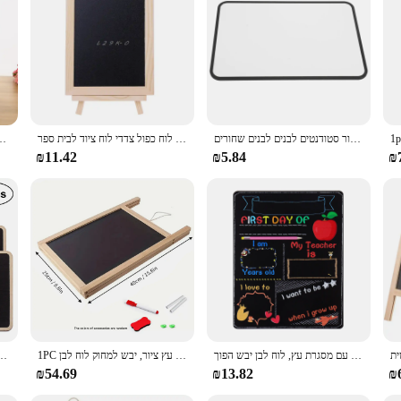
o a wide range of scenarios, from educational settings to corporate environments
between presentations or activities with ease. The high-quality porcelain enamel
quent use.
oard is perfect for group activities, brainstorming sessions, and interactive pre
asset for teachers, trainers, and professionals alike. The whiteboard's performa
ace holds notes securely, ensuring that important information is always within 
לוח כתיבה דו צדדי קטן מגנטי עבור סטודנטים לבנים לבנים שחורים
שולחן העבודה לוח לוח עץ שולחן לוח כפול צדדי לוח ציוד לבית ספר
שולחן עבודה דו צדדי כפול תמונה לוח כתיבה עץ לוח ק wr מגנטי
₪11.42
₪5.84
₪
xperience or a professional seeking to optimize your meeting space, this doubl
l classrooms to large conference rooms. Its lightweight construction makes it eas
ng it an excellent choice for vendors and suppliers looking to provide high-qual
לוח ציור פרסום דו צדדי, לוח לימוד מחיק, לוח שחור עם מסגרת עץ, לוח לבן יבש הפוך
1PC דו צדדי פרסום מתקפל. לוח ציור מסגרת עץ, מסגרת עץ ציור, יבש למחוק לוח לבן
alkboards Messagetags לוח לוח תוויות צדדי כפול תזכיר חתונות גיר עץ
₪54.69
₪13.82
₪