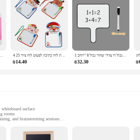
יבש למחוק תשובה מהירה לוח לבן כף יד עם ידית לבן גבול דו צדדי שחור גבול 8 "רוחב 1 pcs
4 חתיכות לוח דו צדדי לוח מזכרות בנושא חג המולד לוח מטלות לוח כתיבה לפעוט לוח ציור 25x17 ס"מ
לוח לבן מגנטי עם סמן ומגנטים סט מגנטים, לוח דו צדדי מחיק 
₪14.40
₪32.30
₪
, whiteboard surface
ing rooms
aining, and brainstorming sessions
zes to suit various spaces
to-clean, magnetic capabilities