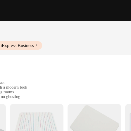
liExpress Business
face
th a modern look
ing rooms
 no ghosting
r
es to suit different spaces