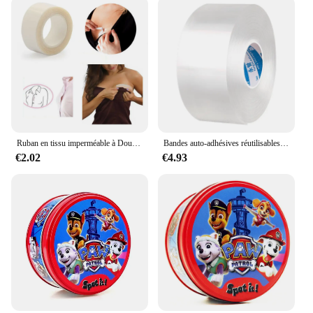
addition to your collection.
Ruban en tissu imperméable à Double face pour robe 3-9M, bande de soutien-gorge de poitrine auto-adhésive, ruban de Lingerie transparente et transparente
Bandes auto-adhésives réutilisables, bande de caractère double face, étanche, aucune trace, lavable, transparent, viscosité du bain
€2.02
€4.93