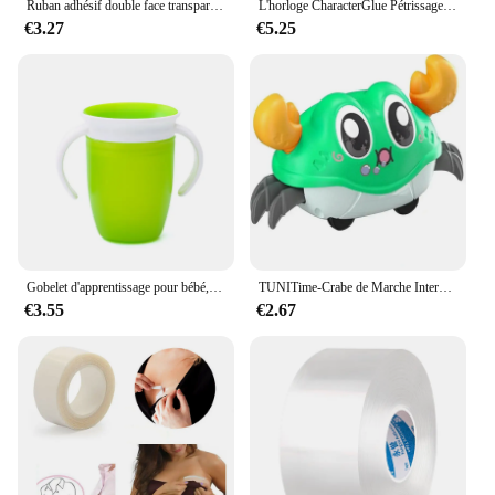
Ruban adhésif double face transparent épaissi, autocollants muraux étanches, rubans de décoration réutilisables, degré de chaleur, 2mm, 1 m, 2m, 3 m, 5m
L'horloge CharacterGlue Pétrissage Musique Soufflant Bulle Ensemble Complet De CharacterTape Double Face Pâte Soufflant Bulle Décompression Jouets Autocollant
€3.27
€5.25
Gobelet d'apprentissage pour bébé, double poignée, couvercle rabattable, étanche, silicone, nourrissons, bouteille de normalisation de l'eau, Leuven, rotation, 360
TUNITime-Crabe de Marche Interactif à Double Force pour Bébé, Jouet Sensoriel pour ApprentiCumbria et Développement de Ramper
€3.55
€2.67