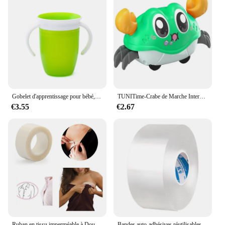
Gobelet d'apprentissage pour bébé, double poignée, couvercle rabattable, étanche, silicone, nourrissons, bouteille de normalisation de l'eau, Leuven, rotation, 360
TUNITime-Crabe de Marche Interactif à Double Force pour Bébé, Jouet Sensoriel pour ApprentiCumbria et Développement de Ramper
€3.55
€2.67
Ruban en tissu imperméable à Double face pour robe 3-9M, bande de soutien-gorge de poitrine auto-adhésive, ruban de Lingerie transparente et transparente
Bandes auto-adhésives réutilisables, bande de caractère double face, étanche, aucune trace, lavable, transparent, viscosité du bain