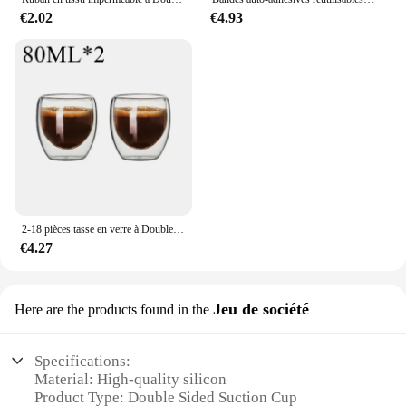
€2.02
€4.93
2-18 pièces tasse en verre à Double paroi à haute teneur en Borosilicate résistant à la chaleur thé lait jus café eau tasse Bar verres cadeau ensemble créatif
€4.27
Jeu de société
Here are the products found in the
Specifications:
Material: High-quality silicon
Product Type: Double Sided Suction Cup