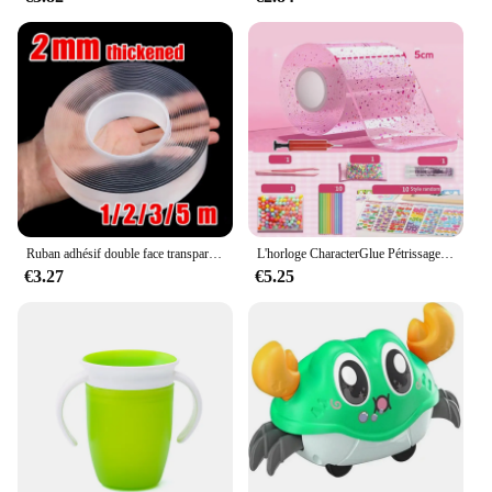
Ruban adhésif double face transparent épaissi, autocollants muraux étanches, rubans de décoration réutilisables, degré de chaleur, 2mm, 1 m, 2m, 3 m, 5m
L'horloge CharacterGlue Pétrissage Musique Soufflant Bulle Ensemble Complet De CharacterTape Double Face Pâte Soufflant Bulle Décompression Jouets Autocollant
€3.27
€5.25