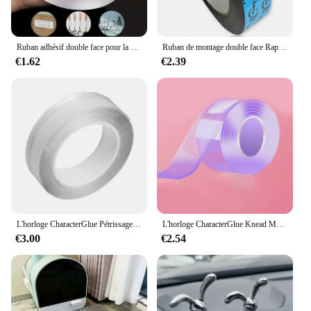
Ruban adhésif double face pour la salle de bain, appareil ménager, ruban étanche sans lueur, gel pour robinet d'évier, équipement de cuisine, 1 m, 3 m, 5m
Ruban de montage double face RapDuty, ruban mousse, décoration d'intérieur, décoration de bureau, 1 rouleau
€1.62
€2.39
L'horloge CharacterGlue Pétrissage Musique Soufflant Bulle Ensemble Complet De CharacterTape Double Face Pâte Soufflant Bulle Décompression Jouets Autocollant
L'horloge CharacterGlue Knead Music Double Face Tape, Blow Engines, Full Set of CharacterTape, Bubble Blowing, Decompression Toy Stickers, Gift
€3.00
€2.54