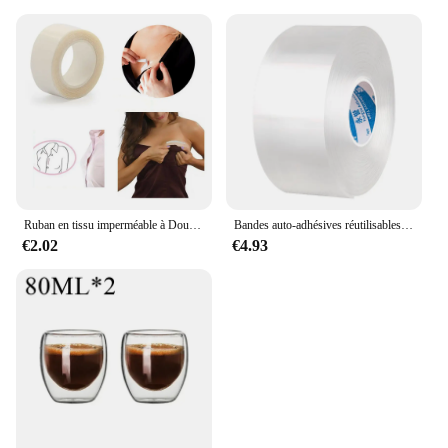
Ruban en tissu imperméable à Double face pour robe 3-9M, bande de soutien-gorge de poitrine auto-adhésive, ruban de Lingerie transparente et transparente
Bandes auto-adhésives réutilisables, bande de caractère double face, étanche, aucune trace, lavable, transparent, viscosité du bain
€2.02
€4.93