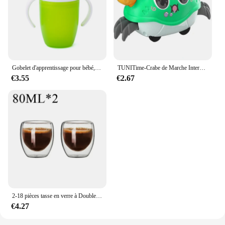
Gobelet d'apprentissage pour bébé, double poignée, couvercle rabattable, étanche, silicone, nourrissons, bouteille de normalisation de l'eau, Leuven, rotation, 360
TUNITime-Crabe de Marche Interactif à Double Force pour Bébé, Jouet Sensoriel pour ApprentiCumbria et Développement de Ramper
€3.55
€2.67
2-18 pièces tasse en verre à Double paroi à haute teneur en Borosilicate résistant à la chaleur thé lait jus café eau tasse Bar verres cadeau ensemble créatif
€4.27