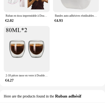
Ruban en tissu imperméable à Double face pour robe 3-9M, bande de soutien-gorge de poitrine auto-adhésive, ruban de Lingerie transparente et transparente
Bandes auto-adhésives réutilisables, bande de caractère double face, étanche, aucune trace, lavable, transparent, viscosité du bain
€2.02
€4.93
2-18 pièces tasse en verre à Double paroi à haute teneur en Borosilicate résistant à la chaleur thé lait jus café eau tasse Bar verres cadeau ensemble créatif
€4.27
Ruban adhésif
Here are the products found in the