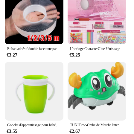
Ruban adhésif double face transparent épaissi, autocollants muraux étanches, rubans de décoration réutilisables, degré de chaleur, 2mm, 1 m, 2m, 3 m, 5m
L'horloge CharacterGlue Pétrissage Musique Soufflant Bulle Ensemble Complet De CharacterTape Double Face Pâte Soufflant Bulle Décompression Jouets Autocollant
€3.27
€5.25
Gobelet d'apprentissage pour bébé, double poignée, couvercle rabattable, étanche, silicone, nourrissons, bouteille de normalisation de l'eau, Leuven, rotation, 360
TUNITime-Crabe de Marche Interactif à Double Force pour Bébé, Jouet Sensoriel pour ApprentiCumbria et Développement de Ramper
€3.55
€2.67