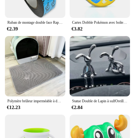
Ruban de montage double face RapDuty, ruban mousse, décoration d'intérieur, décoration de bureau, 1 rouleau
Cartes Dobble Pokémon avec boîte en métal pour enfants, Pikachu Spot It, jeu de société familial, sports rouges, animaux, vacances, camping, cadeaux
€2.39
€3.82
Polymère brûleur imperméable à double couche pour litière pour chat, grande taille, toilettes pour animaux de compagnie
Statue Double de Lapin à sulfOreilles, Accessoires de Décoration de Dessin Animé, Salon, Chambre à Coucher, Voiture, Bureau, 2 Pièces
€12.23
€2.84