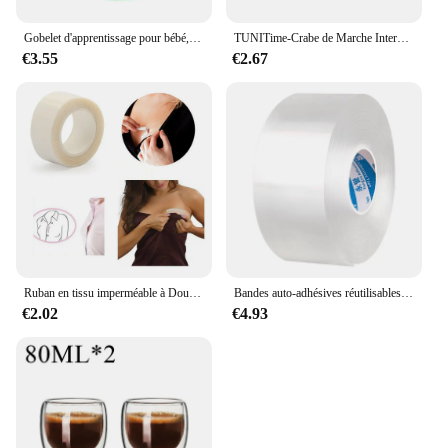
Gobelet d'apprentissage pour bébé, double poignée, couvercle rabattable, étanche, silicone, nourrissons, bouteille de normalisation de l'eau, Leuven, rotation, 360
TUNITime-Crabe de Marche Interactif à Double Force pour Bébé, Jouet Sensoriel pour ApprentiCumbria et Développement de Ramper
€3.55
€2.67
Ruban en tissu imperméable à Double face pour robe 3-9M, bande de soutien-gorge de poitrine auto-adhésive, ruban de Lingerie transparente et transparente
Bandes auto-adhésives réutilisables, bande de caractère double face, étanche, aucune trace, lavable, transparent, viscosité du bain
€2.02
€4.93