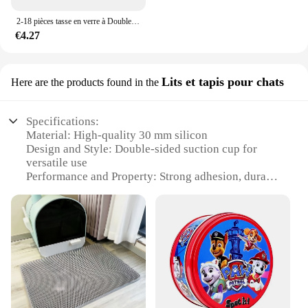
2-18 pièces tasse en verre à Double paroi à haute teneur en Borosilicate résistant à la chaleur thé lait jus café eau tasse Bar verres cadeau ensemble créatif
€4.27
Lits et tapis pour chats
Here are the products found in the
Specifications:
Material: High-quality 30 mm silicon
Design and Style: Double-sided suction cup for
versatile use
Performance and Property: Strong adhesion, durable
and resistant to wear
Usage and Purpose: Ideal for securing rugs and
mats for cats
Shape or Size: Compact 30 mm diameter for easy
handling
Quantity: Available in sets for wholesale and retail
purchase
Features: