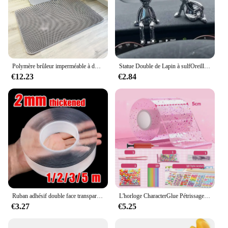
Polymère brûleur imperméable à double couche pour litière pour chat, grande taille, toilettes pour animaux de compagnie
Statue Double de Lapin à sulfOreilles, Accessoires de Décoration de Dessin Animé, Salon, Chambre à Coucher, Voiture, Bureau, 2 Pièces
€12.23
€2.84
Ruban adhésif double face transparent épaissi, autocollants muraux étanches, rubans de décoration réutilisables, degré de chaleur, 2mm, 1 m, 2m, 3 m, 5m
L'horloge CharacterGlue Pétrissage Musique Soufflant Bulle Ensemble Complet De CharacterTape Double Face Pâte Soufflant Bulle Décompression Jouets Autocollant
€3.27
€5.25