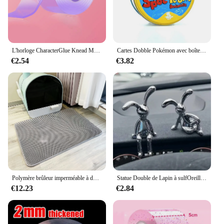
L'horloge CharacterGlue Knead Music Double Face Tape, Blow Engines, Full Set of CharacterTape, Bubble Blowing, Decompression Toy Stickers, Gift
Cartes Dobble Pokémon avec boîte en métal pour enfants, Pikachu Spot It, jeu de société familial, sports rouges, animaux, vacances, camping, cadeaux
€2.54
€3.82
Polymère brûleur imperméable à double couche pour litière pour chat, grande taille, toilettes pour animaux de compagnie
Statue Double de Lapin à sulfOreilles, Accessoires de Décoration de Dessin Animé, Salon, Chambre à Coucher, Voiture, Bureau, 2 Pièces
€12.23
€2.84