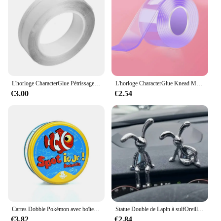
L'horloge CharacterGlue Pétrissage Musique Soufflant Bulle Ensemble Complet De CharacterTape Double Face Pâte Soufflant Bulle Décompression Jouets Autocollant
L'horloge CharacterGlue Knead Music Double Face Tape, Blow Engines, Full Set of CharacterTape, Bubble Blowing, Decompression Toy Stickers, Gift
€3.00
€2.54
Cartes Dobble Pokémon avec boîte en métal pour enfants, Pikachu Spot It, jeu de société familial, sports rouges, animaux, vacances, camping, cadeaux
Statue Double de Lapin à sulfOreilles, Accessoires de Décoration de Dessin Animé, Salon, Chambre à Coucher, Voiture, Bureau, 2 Pièces
€3.82
€2.84