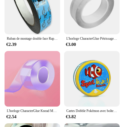
Ruban de montage double face RapDuty, ruban mousse, décoration d'intérieur, décoration de bureau, 1 rouleau
L'horloge CharacterGlue Pétrissage Musique Soufflant Bulle Ensemble Complet De CharacterTape Double Face Pâte Soufflant Bulle Décompression Jouets Autocollant
€2.39
€3.00
L'horloge CharacterGlue Knead Music Double Face Tape, Blow Engines, Full Set of CharacterTape, Bubble Blowing, Decompression Toy Stickers, Gift
Cartes Dobble Pokémon avec boîte en métal pour enfants, Pikachu Spot It, jeu de société familial, sports rouges, animaux, vacances, camping, cadeaux
€2.54
€3.82