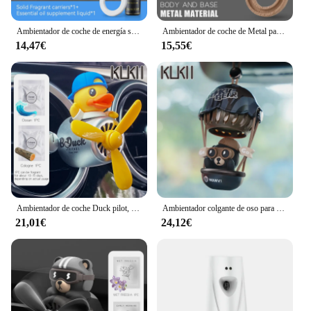
Ambientador de coche de energía solar para hombres, helicóptero giratorio, decoración, accesorios de perfume, difusor de fragancia, dispensador de aroma
Ambientador de coche de Metal para hombres, accesorios de perfume de dispersión giratoria, difusor automático de fragancia, dispensador de aroma para salpicadero
14,47€
15,55€
Ambientador de coche Duck pilot, clip de ventilación de avión, difusor de perfume, dispensador de fragancia, accesorios de decoración interior, aroma
Ambientador colgante de oso para coche, accesorios de decoración de perfume, difusor de aroma, espejo retrovisor, colgador colgante
21,01€
24,12€