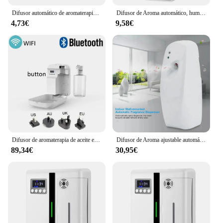
Difusor automático de aromaterapia, máquina de aire con fragancia, ambientador para baño, dispensador de aceites esenciales, humidificador
Difusor de Aroma automático, humidificador recargable, pantalla Digital, ambientador, máquina de fragancia, dispensador de Perfume para inodoro, dormitorio
4,73€
9,58€
Difusor de aromaterapia de aceite esencial inteligente, dispositivo ambientador montado en la pared, Control por Bluetooth, dispensador de Aroma de fragancia
Difusor de Aroma ajustable automático, dispensador de fragancia para el hogar, Aerosol montado en la pared, ambientador de fragancia para inodoro
89,34€
30,95€