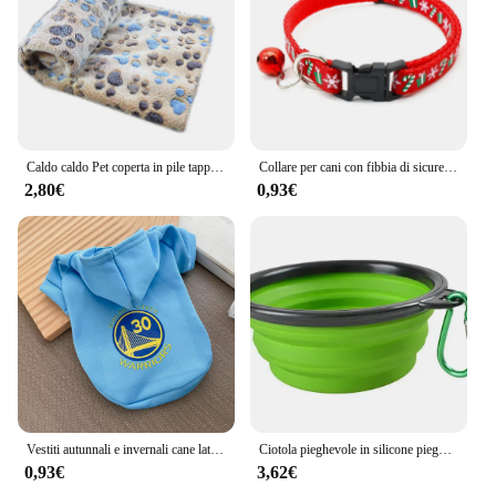
Caldo caldo Pet coperta in pile tappetino da letto cuscino per cane gatto cucciolo animale forniture invernali
Collare per cani con fibbia di sicurezza natalizia albero con fiocco di neve collare per animali domestici collare regolabile collare per gatti accessori per animali all'ingrosso
2,80€
0,93€
Vestiti autunnali e invernali cane latte seta con cappello di velluto Pullover maglione gatto e cane cinturino tirando corda fibbia ad anello abbigliamento Spo
Ciotola pieghevole in silicone pieghevole per animali domestici di grandi dimensioni da 1000 ml Ciotola per alimenti per cuccioli portatile da viaggio all'aperto
0,93€
3,62€