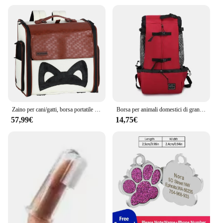
Zaino per cani/gatti, borsa portatile da viaggio per animali domestici in pelle PU espandibile per gatti e cani di piccola taglia per casa e attività all'aperto
Borsa per animali domestici di grande capacità da viaggio all'aperto Comodo da trasportare Zaini a doppia spalla traspiranti per gatti e cani all'ingrosso
57,99€
14,75€