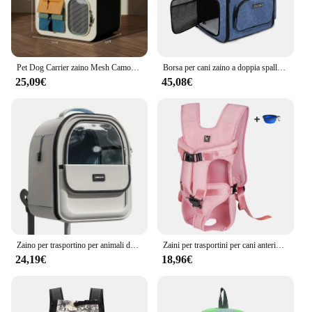
Pet Dog Carrier zaino Mesh Camouflage prodotti da viaggio all'aperto borse a tracolla traspiranti per cani di piccola taglia gatti Gatos
Borsa per cani zaino a doppia spalla per animali domestici telaio robusto borsa a doppia porta per cani pieghevole traspirante adatta a 20 libbre Set da viaggio per animali domestici
25,09€
45,08€
Zaino per trasportino per animali domestici, zaino per gatti di grandi dimensioni capsula spaziale trasparente borsa portatile traspirante zaino forniture per cani e gatti
Zaini per trasportini per cani anteriori per animali domestici all'aperto zaino per cani a mani libere regolabile per cani di taglia media
24,19€
18,96€