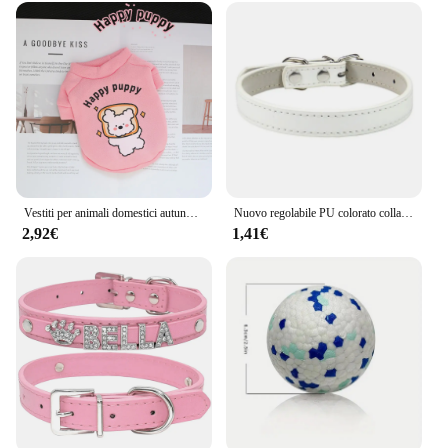
Vestiti per animali domestici autunnali e invernali, simpatico cartone animato per cani, girocollo, felpa con cappuccio e vestiti universali per cani gatto super carini in peluche
Nuovo regolabile PU colorato collari per cani da compagnia gattino collare per gatti collare per cani piccolo chihuahua accessori guinzaglio per cani forniture
2,92€
1,41€