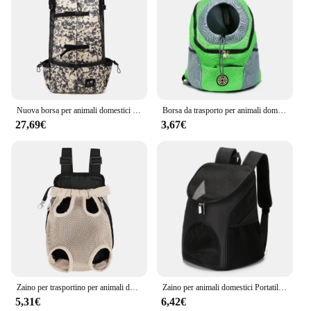
Nuova borsa per animali domestici a spalla di grande capacità per uscire Zaino portatile traspirante Outcrop Zaino per la spesa all'aperto lavabile
Borsa da trasporto per animali domestici a doppia spalla Zaino da viaggio portatile Borsa anteriore per cani da esterno Zaino in rete
27,69€
3,67€
Zaino per trasportino per animali domestici borsa da viaggio anteriore per gatti regolabile gambe per pettorina per cani ventilata con gancio e anello per escursioni in campeggio
Zaino per animali domestici Portatile pieghevole per cani e gatti da viaggio all'aperto Doppia spalla con borsa in rete traspirante con cerniera
5,31€
6,42€