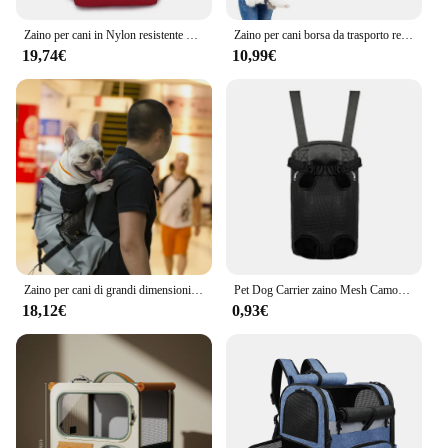
exhilarating hike.
Zaino per cani in Nylon resistente per cani di piccola taglia media zaino da ciclismo traspirante di alta qualità per forniture per animali domestici da viaggio all'aperto
Zaino per cani borsa da trasporto regolabile, adatto per zaini da trekking e da campeggio, con un carico massimo di 12kg grigio.
19,74€
10,99€
Zaino per cani di grandi dimensioni borsa per cani da compagnia traspirante all'aperto escursionismo borsa per cani durevole regolabile per Bulldog Golden Retriever di grandi dimensioni
Pet Dog Carrier zaino Mesh Camouflage prodotti da viaggio all'aperto Perros borse a tracolla traspiranti per cani di piccola taglia gatti Gatos
18,12€
0,93€