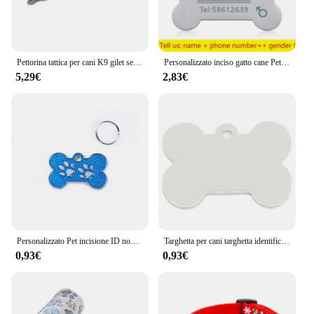
Pettorina tattica per cani K9 gilet servizio di polizia vestiti per cani Molle borse accessori per l'allenamento gilet da caccia softair
Personalizzato inciso gatto cane Pet ID Tag cani Anti-perso collare incisione fascino Pet nome collare per cucciolo gatti collare accessori
5,29€
2,83€
Personalizzato Pet incisione ID nome targhetta in metallo cane Anti-perso personalizzato Pet Bone Shap accessori etichetta del telefono ciondolo decorazioni per cuccioli
Targhetta per cani targhetta identificativa per cani e gatti personalizzata con incisione gratuita nome collare per cani ciondolo per cuccioli accessori per cani di taglia piccola e media
0,93€
0,93€