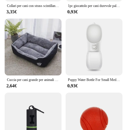
Collari per cani con strass scintillanti Collare personalizzato per cani di piccola taglia Chihuahua Collana personalizzata Nome libero Ciondoli Accessori per animali domestici
1pc giocattolo per cani durevole palla per l'equipaggio giocattolo per digrignare i denti per animali domestici per forniture interattive per cani da masticare accessorio per fornitura interattiva per animali domestici
3,35€
0,93€
Cuccia per cani grande per animali domestici cuccia per animali domestici con nido quadrato color caramella per cani di taglia piccola e media cucciolo di gatto cestini per cani taglie forti
Puppy Water Bottle For Small Medium Large Dogs Cat Travel ciotole per animali domestici a tenuta stagna portatili Chihuahua Pug Water dispenser
2,64€
0,93€