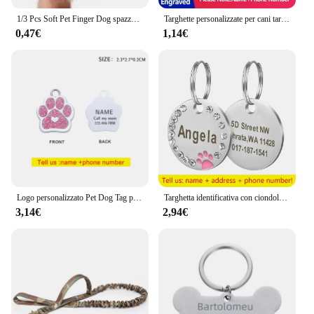
1/3 Pcs Soft Pet Finger Dog spazzolino da denti spazzola per cani alitosi tartaro strumento per denti accessori per cani forniture per la pulizia prodotti per animali domestici
Targhette personalizzate per cani targhette identificative medaglietta per cani targhetta per cani personalizzata incisa collare per cani per gatti targhetta per cani targhetta per animali domestici
0,47€
1,14€
Logo personalizzato Pet Dog Tag portachiavi personalizzato per cani e gatti Anti-perso Pet ID Tag ciondolo forniture per animali all'ingrosso
Targhetta identificativa con ciondolo con nome in Pet inciso in acciaio inossidabile collana con ciondolo con diamante inciso Anti-smarrimento personalizzato per ID cane gatto
3,14€
2,94€