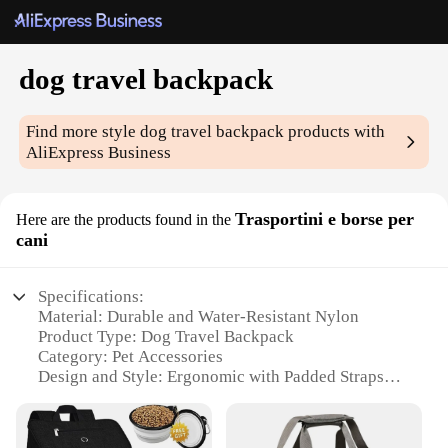
dog travel backpack
Find more style
dog travel backpack
products with
AliExpress Business
Trasportini e borse per
Here are the products found in the
cani
Specifications:
Material: Durable and Water-Resistant Nylon
Product Type: Dog Travel Backpack
Category: Pet Accessories
Design and Style: Ergonomic with Padded Straps
and a Comfortable Mesh Panel for Your Dog
Usage and Purpose: Ideal for Traveling, Hiking, and
Outdoor Adventures