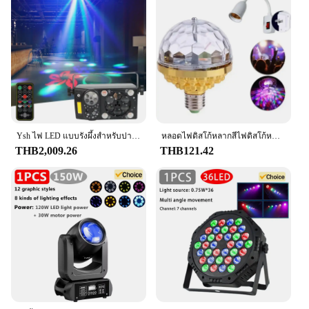
Ysh ไฟ LED แบบรังผึ้งสำหรับปาร์ตี้ไฟโปรเจคเตอร์ RGB Bola DISCO วันหยุดและวันหยุดที่ใช้ได้สำหรับบ้าน KTV ปาร์ตี้คาราโอเกะเจ้าสาว
หลอดไฟดิสโก้หลากสีไฟดิสโก้หมุนได้พร้อมช่องเสียบไฟ LED RGB สำหรับเวทีไฟสำหรับบ้านห้องเต้นรำปาร์ตี้2แพ็ก
THB2,009.26
THB121.42