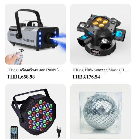
experiences for your audience. The energy-efficient
design ensures that you can enjoy long-lasting
performances without worrying about frequent
replacements or high energy costs. The lights are
adaptable to various scenarios, from the pulsating
rhythms of a club to the expansive stages of
concerts and festivals.
**Tailored for Professionals and Wholesale**
Recognizing the needs of professionals in the
entertainment industry, these dj lights are available
for wholesale purchase, making them an excellent
U'king เครื่องสร้างหมอก1200W ไฟ LED, เครื่องพ่นหมอกดิสโก้หลากสีเอฟเฟกต์ปาร์ตี้คริสต์มาสไฟเวที
U'King 150W หกอาวุธ Moving Head Stage Light 4in1 LED RGBW Beam Wash Light DMX512 ผลแสงสําหรับ DJ Disco Party งานแต่งงาน
choice for vendors and suppliers. Their durability
THB1,658.98
THB3,176.54
and performance make them a reliable option for
sale, ensuring that your customers receive a product
that not only meets but exceeds their expectations.
Whether you're looking to enhance your own
performances or provide top-quality equipment to
your clients, these lights are designed to deliver.