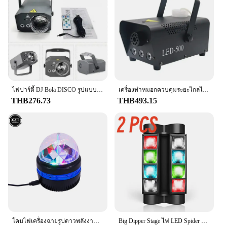
ไฟปาร์ตี้ DJ Bola DISCO รูปแบบแสงโปรเจคเตอร์เสียงเปิดใช้งานบาร์วันเกิดคาราโอเกะคริสต์มาสของตกแต่งงานแต่งงาน
เครื่องทำหมอกควบคุมระยะไกลไร้สาย8/18 500W DJ เอฟเฟกต์เวทีปาร์ตี้เครื่องสร้างควันสำหรับปาร์ตี้คริสต์มาสฮาโลวีน
THB276.73
THB493.15
โคมไฟเครื่องฉายรูปดาวพลังงาน USB หมุนได้สีสันสดใสลูกบอลสร้างบรรยากาศในรถยนต์โคมไฟ KTV บาร์ดิสโก้ไฟเวทีปาร์ตี้
Big Dipper Stage ไฟ LED Spider Moving Head Light RGBW 4-in-1 เสียงเปิดใช้งาน DMX สําหรับ DJ Party, บาร์, Band, งานแต่งงาน, คริสต์มาส