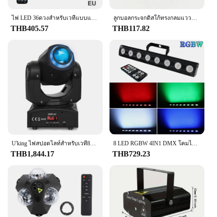
ไฟ LED 36ดวงสำหรับเวทีแบบแบนไฟพาร์เอฟเฟคดีเจดิสโก้งานเลี้ยงคริสต์มาสบาร์คลับงานแต่งงานไฟสำหรับการแสดงด้วยเสียงไฟสีสันสดใส
ลูกบอลกระจกดิสโก้ทรงกลมแวววาวสำหรับเวทีลูกบอลหมุนได้, ลูกบอลแก้วสะท้อนแสงสไตล์ย้อนยุค KTV DJ ไฟตกแต่งคริสมาสต์ในบ้าน2024
THB405.57
THB117.82
U'king ไฟสปอตไลท์สำหรับเวที8gobos 14สี, ไฟสปอตไลท์ DMX512 30W RGBW ทำให้เคลื่อนที่หลอดไฟหน้าดีเจปาร์ตี้แสงเวที
8 LED RGBW 4IN1 DMX โคมไฟติดผนัง DJ ดิสโก้ปาร์ตี้ไฟพาร์เวทีเอฟเฟกต์สำหรับเต้นรำบาร์งานแต่งงานวันหยุดคริสต์มาสตกแต่งฮาโลวีน
THB1,844.17
THB729.23