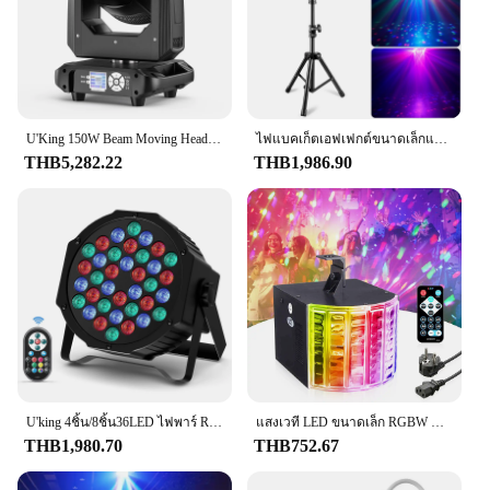
U'King 150W Beam Moving Head Light หมุน 18 ปริซึม 14 Gobos LED Rainbow Effect ซูมเวทีแสง DMX512 สําหรับ DJ Disco งานแต่งงาน
ไฟแบคเก็ตเอฟเฟกต์ขนาดเล็กแสงเวทีควบคุมเสียงสำหรับดีเจโชว์คอนเสิร์ตงานเลี้ยง KTV ไฟเอฟเฟ็กต์สำหรับเวทีบอลรูม
THB5,282.22
THB1,986.90
U'king 4ชิ้น/8ชิ้น36LED ไฟพาร์ RGB LED ดีเจเวที DMX512ไฟพร้อมรีโมทคอนโทลเสียงเปิดใช้งานสำหรับปาร์ตี้ไฟเอฟเฟ็กต์เวที
แสงเวที LED ขนาดเล็ก RGBW DJ ไฟดิสโก้ปาร์ตี้วันหยุดคริสต์มาสบาร์คลับงานแต่งงานวันเกิด
THB1,980.70
THB752.67