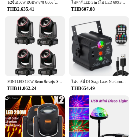
1/2ชิ้น150W RGBW 8*8 Gobo ไฟเวที DJ ไฟดิสโก้12ช่องมืออาชีพไฟงานแต่งงานผู้ชมไฟรอบ
ไฟพาร์ LED 3 in 1ไฟ LED 60X3W สีเต็มรูปแบบสำหรับเต้นรำคลับดิสโก้โชว์ไฟ DMX512เวทีแบนไฟปาร์ตี้
THB2,635.41
THB607.88
MINI LED 120W Beam ยืดหยุ่น Strip Moving Head Light Lyre DMX512 STAGE Light Stroboscope สําหรับความบันเทิงภายในบ้านโปรไฟล์
ไฟปาร์ตี้ DJ Stage Laser Northern Projector RGB เสียงเปิดใช้งาน Disco Strobe Lighting พร้อมรีโมทคอนโทรลสําหรับวันเกิดในร่ม
THB11,062.24
THB654.49