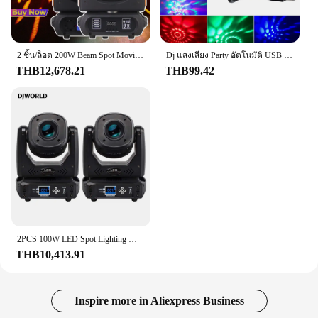
2 ชิ้น/ล็อต 200W Beam Spot Moving Head Light 18 ปริซึมครึ่งสี Dj Dmx Stage ไฟสําหรับดิสโก้คลับงานแต่งงาน Bar Stage Effect
Dj แสงเสียง Party อัตโนมัติ USB มินิดิสโก้ไฟบอล RGB หลายสีรถบรรยากาศตกแต่งโคมไฟ Magic Strobe light
THB12,678.21
THB99.42
2PCS 100W LED Spot Lighting Moving Head Gobo รูปแบบ 6 ปริซึม 7 สี 16CH DMX Controller Stage สําหรับ DJ Disco Party Bar
THB10,413.91
Inspire more in Aliexpress Business