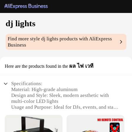
dj lights
Find more style
dj lights
products with AliExpress
Business
ผล ไฟ เวที
Here are the products found in the
Specifications:
Material: High-grade aluminum
Design and Style: Sleek, modern aesthetic with
multi-color LED lights
Usage and Purpose: Ideal for DJs, events, and stage
performances
Performance and Property: Energy-efficient with a
long lifespan
Parts and Accessories: Comes with a variety of