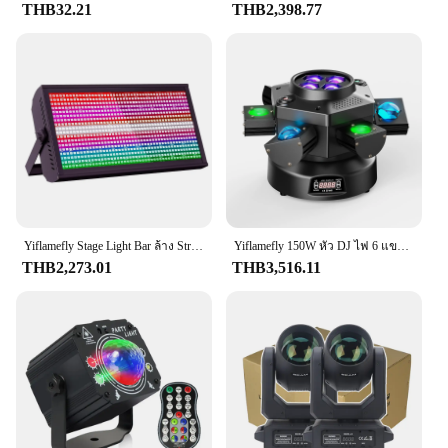
THB32.21
THB2,398.77
Yiflamefly Stage Light Bar ล้าง Strobe ไฟ 130W RGB LED Uplight บาร์ DMX512 DJ ไฟสําหรับปาร์ตี้ดิสโก้งานแต่งงานวันหยุด KTV
Yiflamefly 150W หัว DJ ไฟ 6 แขนไฟ RGBW 4IN1 ไฟ LED DMX512 สําหรับงานแต่งงานดิสโก้ KTV งานแต่งงาน
THB2,273.01
THB3,516.11