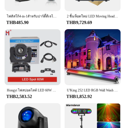
ไฟดิสโก้4-in-1สำหรับปาร์ตี้ดีเจไฟเวที USB ขนาดเล็กควบคุมด้วยเสียงสีแดงและสีเขียวไฟแฟลชรถยนต์เวทีคลับเอฟเฟกต์ตกแต่งวันหยุด
2 ชิ้น/ล็อตใหม่ LED Moving Head Light 200W Beam + จุด + 18 หมุนปริซึม + Rainbow Effect Dj Dmx Stage Light Effect Light Disco Dj Bar
THB485.90
THB9,729.69
Hongyi ไฟสปอตไลท์ LED 60W แบบขยับหัวได้โดยโปรเจคเตอร์ควบคุม DMX เหมาะสำหรับให้แสงสว่างดีเจปาร์ตี้
U'King 252 LED RGB Wall Wash Light DMX ควบคุมบาร์เวทีแสงในร่มสี Wall Light สําหรับ DJ คอนเสิร์ตงานแต่งงานไนท์คลับ
THB2,583.52
THB1,852.92