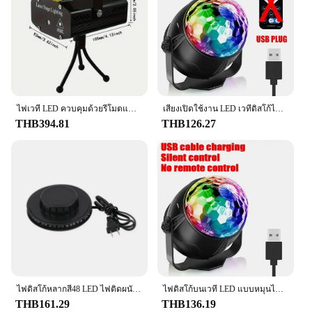
lighting effects and settings
Typical Adaptive Scenario: Versatile for use in
clubs, concerts, and festivals
Features:
**Unmatched Versatility and Quality**
The dj lights, designed for the dynamic world of
entertainment, are not just any ordinary lighting
ไฟเวที LED ควบคุมด้วยรีโมตแบบพกพาสำหรับงานคริสต์มาสปาร์ตี้และงานแต่งงานไฟเลเซอร์ไฟเครื่องฉายแสงดิสโก้
เสียงเปิดใช้งาน LED เวทีดิสโก้ไฟหมุน DJ Ball พร้อมรีโมทคอนโทรลสีบรรยากาศปาร์ตี้โคมไฟสําหรับ Home KTV Bar Xmas
fixtures. Crafted from robust aluminum, these lights
THB394.81
THB126.27
are built to withstand the rigors of frequent use in
the most demanding environments. The sleek,
modern design coupled with multi-color LED lights
ensures that your stage is transformed into a vibrant
spectacle, captivating audiences with their vivid
displays. Whether you're a professional DJ or an
event organizer, these lights are the perfect addition
to your equipment.
**Effortless Control and Customization**
With a focus on user-friendly operation, these dj
lights come with a variety of lighting effects and
ไฟดิสโก้หลากสี48 LED ไฟติดผนังแบบหมุนได้ไฟแฟลชบาร์ KTV ร้านค้าสุทธิสีแดงไฟไฟตกแต่งเวที
ไฟดิสโก้บนเวที LED แบบหมุนได้ไฟดีเจบอลไฟแฟลชควบคุมด้วยเสียงสำหรับเที่ยวกลางคืนของขวัญคริสต์มาส
settings, allowing you to create bespoke visual
THB161.29
THB136.19