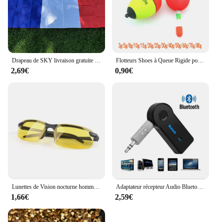
Drapeau de SKY livraison gratuite drapeau de la grande France 90*150 cm suspendu bleu blanc rouge fra fr français Polyester bannière décoration drapeau français
Flotteurs Shoes à Queue Rigide pour la Pêche sur Roche de Mer, 3/5/8/10/15/20/25/30/40/50g, 2 Pièces 60g/70g/80g
2,69€
0,90€
Lunettes de Vision nocturne hommes Anti-éblouissement conduite demi-monture lunettes de soleil pour conducteur lunettes de Sport en plein air femmes lunettes de jour et de nuit
Adaptateur récepteur Audio Bluetooth Aux pour voiture, pour Volkswagen GTI VW Tiguan, accessoires de voiture CC GOLF 7 Golf 6 MK6 Polo
1,66€
2,59€