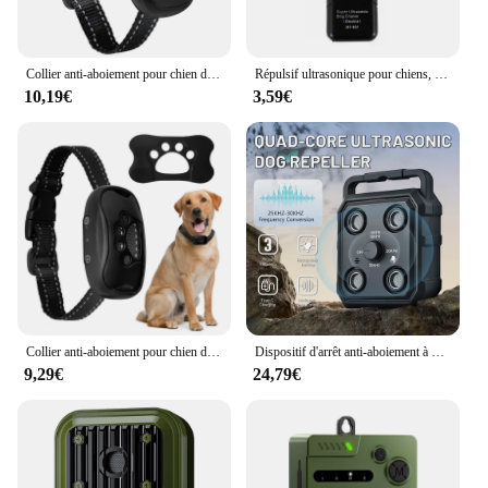
Collier anti-aboiement pour chien de compagnie, dispositif anti-aboiement, aste par USB, entraînement à ultrasons, vibration d'arrêt des aboiements
Répulsif ultrasonique pour chiens, double haut-parleur, entraîneur de chiens Portable, dispositif Anti-aboiement, indicateur LED, dispositif répulsif d'entraînement pour chiens de compagnie
10,19€
3,59€
Collier anti-aboiement pour chien de compagnie, dispositif anti-aboiement, aste par USB, collier d'entraînement à ultrasons, vibration d'arrêt des aboiements
Dispositif d'arrêt anti-aboiement à ultrasons pour chiens, contrôle automatique du son, dispositif dissuasif aste, fournitures d'entraînement pour animaux de compagnie, nouveau
9,29€
24,79€