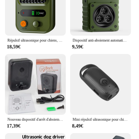
Répulsif ultrasonique pour chiens, dispositifs de dissuasion des aboiements, Rechargeable, Portable, trois Modes, Anti-bruit, Anti-aboiement, silencieux pour animaux de compagnie
Dispositif anti-aboiement automatique à ultrasons pour chien, bouchon d'aboiement aste, répulsif haute puissance, répulsif intérieur et extérieur
18,59€
9,59€
Nouveau dispositif d'arrêt d'aboiement ultrasonique, dispositif de conduite pour chien, dispositif de formation à la prévention du bruit, dispositif d'arrêt d'aboiement automatique pour chien
Mini répulsif ultrasonique pour chiens, dispositif d'entraînement Anti-aboiement intelligent et Portable pour chiens de défense en plein air
17,39€
8,49€