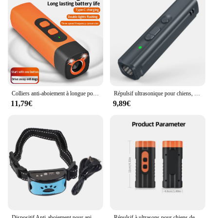
Colliers anti-aboiement à longue portée, dissuasif contre les aboiements, outil ultrasonique professionnel, dermato, comparateur de douleur, collier de choc
Répulsif ultrasonique pour chiens, haute puissance, Anti-aboiement, dispositif de dissuasion pour chiens, entraînement pour chiens de compagnie, télécommande avec lampe UV
11,79€
9,89€
Dispositif Anti-aboiement pour animaux de compagnie, USB, électrique, ultrasonique, collier d'entraînement pour chiens, arrêt des aboiements, Vibration, livraison directe
Répulsif à ultrasons pour chiens de compagnie, dispositif d'entraînement pour chiens, dispositif anti-aboiement aste, lampe de poche LED, 2024