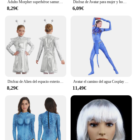
Adulto Morpher superhéroe samurái Sentai Shinkenger Rangers Cosplay fantasía disfraz de Halloween máscara para hombres niño
Disfraz de Avatar para mujer y hombre, traje de pareja y niños, mono de chica familiar, Alien The Way of Water, Navidad y Halloween
8,29€
6,09€
Disfraz de Alien del espacio exterior de Halloween para niñas, vestido brillante metálico de manga larga con aro para el pelo, fiesta temática, Carnaval
Avatar el camino del agua Cosplay Anime disfraces de Halloween para niños adultos Avatar Zentai body monos disfraz mujer ropa
8,29€
11,49€