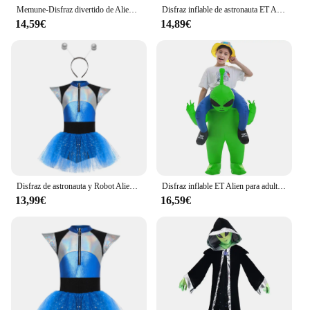
Memune-Disfraz divertido de Alien espacial profundo para niños, disfraz de Halloween, Halloween, Carnaval, fiesta temática, exclusivo
Disfraz inflable de astronauta ET Alien para adultos, traje divertido de Anime para niños y niñas, vestido de fantasía para Purim, disfraces de Cosplay para fiesta de Halloween
14,59€
14,89€
Disfraz de astronauta y Robot Alien para niños y niñas, traje de manga corta con lentejuelas metálicas brillantes, vestido de tutú, body con aro de pelo alienígena
Disfraz inflable ET Alien para adulto, traje divertido de fantasía, vestido de fantasma de la muerte, Purim, Halloween, carnaval, fiesta de Anime, disfraces de Cosplay
13,99€
16,59€