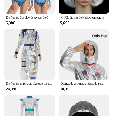
Disfraz de Cosplay de Avatar de Color, conjunto de alienígena de Carnaval, Catsuit, ropa para adultos, mono con cola, traje de fiesta y Festival
M-XL-disfraz de Halloween para chica hermosa, Cosplay espacial de Planeta, uniforme de estaño plateado para hombre, disfraz de escenario para actuación
6,38€
5,69€
Disfraz de astronauta plateado para adultos, traje de astronauta para hombres y mujeres, mono espacial, disfraz de fiesta de Halloween
Disfraz de astronauta plateado para adultos, mono de astronauta, traje espacial, traje de Halloween
24,39€
10,19€