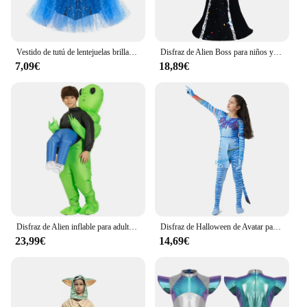
Vestido de tutú de lentejuelas brillantes para niñas, disfraz de astronauta espacial Alien, patinaje artístico, baile de Ballet, actuación
Disfraz de Alien Boss para niños y mujeres, ropa de juego de rol para Halloween, novedad de 2024
7,09€
18,89€
Disfraz de Alien inflable para adultos y niños, bonito Cosplay familiar para Festival y fiesta
Disfraz de Halloween de Avatar para niños y niñas, Body de cola de agua, disfraz de alienígena, ropa de fiesta de cumpleaños
23,99€
14,69€