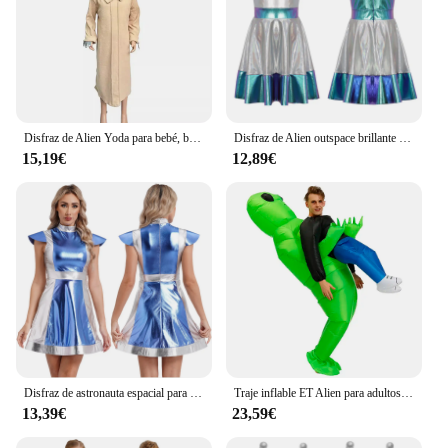
Disfraz de Alien Yoda para bebé, bata mandaloriana para Halloween, capa para niños, ropa para niños y niñas, disfraz lindo
Disfraz de Alien outspace brillante para niñas, traje de Cosplay de Halloween, manga Fling, gradientes, línea A, tutú, vestido de baile para fiesta mundial del futuro
15,19€
12,89€
Disfraz de astronauta espacial para mujer, traje de Cosplay con cuello simulado, manga casquillo, Robot, vestido metálico brillante para actuación de Halloween
Traje inflable ET Alien para adultos, ropa inflable de monstruo, Onesie, Alien verde, disfraces de Cosplay, fiesta, Festival, escenario
13,39€
23,59€