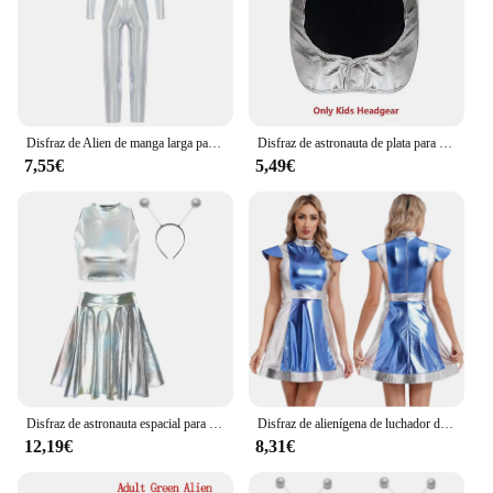
Disfraz de Alien de manga larga para niños, mono metálico brillante, juego de rol, vestido de astronauta, fiesta de Halloween, actuación
Disfraz de astronauta de plata para hombre y mujer, traje espacial para actuación de Halloween, vestido de fiesta
7,55€
5,49€
Disfraz de astronauta espacial para mujer, Top corto sin mangas brillante metálico con falda, aro de pelo alienígena, ropa de fiesta temática para discoteca
Disfraz de alienígena de luchador del espacio exterior para mujer, cuello simulado, manga casquillo, vestido metálico brillante, trajes de Cosplay de astronauta de Halloween
12,19€
8,31€