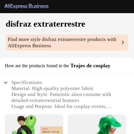
disfraz extraterrestre
Find more style
disfraz extraterrestre
products with
AliExpress Business
Trajes de cosplay
Here are the products found in the
Specifications:
Material: High-quality polyester fabric
Design and Style: Futuristic alien costume with
detailed extraterrestrial features
Usage and Purpose: Ideal for cosplay events,
Halloween, themed parties, and costume contests
Performance and Property: Durable, comfortable,
and easy to wear
Parts and Accessories: Includes full-body jumpsuit,