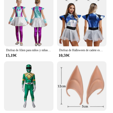
Disfraz de Alien para niños y niñas, traje sin mangas de Robot del espacio exterior, mono Cutie con manga de brazo, Aro para el pelo, vestido de fiesta de Halloween
Disfraz de Halloween de cadete espacial para mujer, mono de tul con cremallera y lentejuelas, diadema con aro para el pelo, Cosplay de astronauta alienígena
15,19€
10,59€