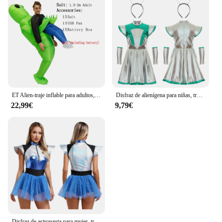
ET Alien-traje inflable para adultos, disfraz de Alien, monstruo, verde aterrador, Cosplay, fiesta, Festival, escenario
Disfraz de alienígena para niñas, traje de Cosplay del espacio exterior, vestido metálico sin mangas con manga de brazo, Aro para el pelo, traje de Halloween para hombre espacial
22,99€
9,79€
Disfraz de astronauta para mujer, traje de Cosplay de Robot alienígena, gorra metálica, vestido de baile de tutú para carnaval, Festival y Halloween