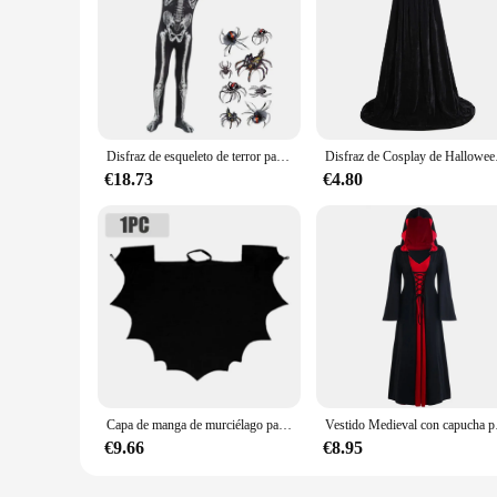
Disfraz de esqueleto de terror para niño, disfraz de Halloween terrorífico con capucha negra, Reaper Grim, disfraz de fiesta de cazafantasmas, Mardi Gras
Disfraz de Cospla
€18.73
€4.80
Capa de manga de murciélago para niños, decoración de Halloween, disfraz de Cosplay, actuación en escenario, espectáculo
Vestido Medieval con capuc
€9.66
€8.95