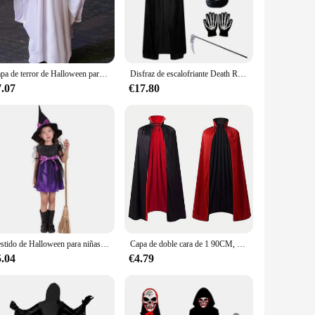
usly crafted to ensure an authentic look, complete with the
rsona, the design and style of this costume are sure to
en is versatile enough to fit various scenarios. From
Capa de terror de Halloween para niños, disfraces de Cosplay de Anime sin cara, capa de borlas blancas fantasma, conjunto completo Unisex
Disfraz de escalofriante Death Reaper para niños, capa con capucha y Utilería de guadaña, perfecto para Halloween
d to withstand the excitement of the night, ensuring you can
7.07
€17.80
tiple sizes, you can find the perfect fit that complements
 With all necessary parts and accessories included, you'll be
Vestido de Halloween para niñas, disfraz de princesa para fiesta de disfraces, vestidos para bebés, conjuntos de ropa para niños, Navidad y cumpleaños
Capa de doble cara de 1 90CM, capa Reaper de vampiro, adecuada para fiestas de cosplay, fiestas de disfraces de Halloween y fiestas de baile
5.04
€4.79