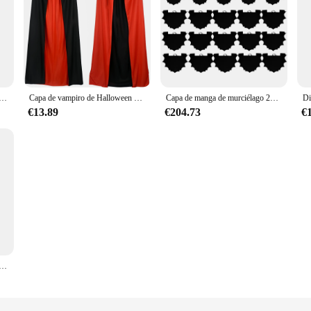
y de Halloween para niños, capa negra con capucha, bruja aterradora, diablo, juego de rol
Capa de vampiro de Halloween para niños y adultos, tela de punto, capa de doble cara roja y negra, capa de disfraz de Halloween
Capa de manga de murciélago 20 piezas para niños, disfraces de actuación, disfraces de fiesta, Cosplay de Halloween
€13.89
€204.73
€
ha para mujer, bata Vintage con cordones, traje Retro para adultos, Cosplay de Halloween, Vestido largo de bruja terrorífica de vampiro