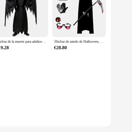
Disfraz de la muerte para adultos y niños, ropa de Halloween, accesorios de vestido de fantasma, Cosplay de graduación, Reaper
Disfraz de miedo de Halloween, disfraz de Grim Reaper para niños, disfraz con ojos rojos brillantes y máscara de guantes
19.28
€28.80