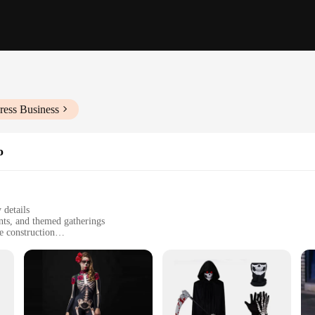
ress Business
o
 details
nts, and themed gatherings
e construction
es to fit a wide range of body types
ponents