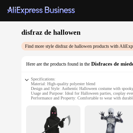
disfraz de hallowen
Find more style
disfraz de hallowen
products with AliExp
Disfraces de mied
Here are the products found in the
Specifications:
Material: High-quality polyester blend
Design and Style: Authentic Halloween costume with spooky
Usage and Purpose: Ideal for Halloween parties, cosplay eve
Performance and Property: Comfortable to wear with durabl
Shape or Size or Weight or Quantity: Available in various siz
Parts and Accessories: Complete sets with all necessary com
Features:
|Wholesale|Vendors|
**Hauntingly Authentic Design**