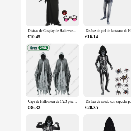
Step into the spirit of Halloween with our disfraz de hallowe
finest details that will make you stand out at any event. Whe
impress.
**Versatile for All Occasions**
Whether you're a vendor looking to stock up on Halloween me
Disfraz de Cosplay de Halloween para niños, traje de esqueleto aterrador, ojos rojos brillantes, bata de fantasma, accesorios de guadaña
Disfraz de p
haunted houses to themed parties, this costume is perfect fo
enjoy the festivities without worrying about wear and tear.
€10.45
€16.14
**Tailored for Comfort and Fit**
Understanding the importance of comfort during extended wear
your figure while allowing for ease of movement. The lightwe
ready to immerse yourself in the Halloween spirit right out o
Capa de Halloween de 1/2/3 piezas, disfraz de bruja muerta, Zombie, Calavera, accesorios de disfraces de terror
Disfraz de miedo con capucha para niños, di
€36.32
€20.35