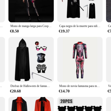
n, a costume that captures the essence of fear and fantasy. Each set is meticulo
ther you're channeling a classic horror character or creating your own unique pe
rchandise or an individual seeking a memorable costume, our disfraz de hallow
iel de fantasma de Halloween para niños, disfraz de Grim Reaper, medias de esqueleto aterrador, disfraz de demonio de sombra, vestido de fiesta
Mono de manga larga para Cosplay de Halloween, peleles ajustados para fiesta de carnaval, Día de los muertos, esqueleto de rosa, disfraz de miedo para mujer adulta
Capa negra de la muerte para niños y adultos, disfraz de calavera y esqueleto, conjunto de utilería para fiesta de Halloween, regalos de vacaciones
r creating a spine-tingling atmosphere. Its performance and property are designe
€8.50
€19.37
€
, our costumes are tailored to fit a wide range of body types. Available in mul
ight material ensures you can move freely without sacrificing style or comfort.
f the box.
sfraz de terror de Halloween, esqueleto escalofriante, disfraz de fiesta de Mardi Gras
Disfraz de Halloween de fantasma para niños, máscara de vampiro espeluznante, capa de calavera roja y guadaña
Mono de novia fantasma para mujer, disfraz de rosa con esqueleto impreso, fiesta temática de terror, disfraz de Halloween para niñas, moda para padres e hijos
€20.68
€14.70
€