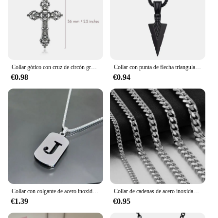
Collar gótico con cruz de circón grande Unisex Y2K, collares con colgante de cruz grande gótico Irregular para hombres y mujeres, collar de pareja, joyería
Collar con punta de flecha triangular negro con personalidad Retro, colgante de estilo de nicho, joyería Punk, regalo de fiesta para hombres y mujeres, Color plata 2022
€0.98
€0.94
Collar con colgante de acero inoxidable para hombre y mujer, A-Z Punk con letra inicial, joyería gótica, venta al por mayor
Collar de cadenas de acero inoxidable para hombre, Gargantilla básica de rapero en el cuello, joyería de moda, Hip Hop, ancho, 3/5/7/9MM, Eslabón cubano
€1.39
€0.95