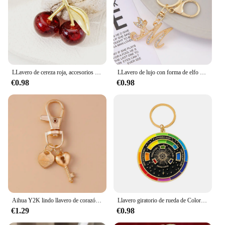
LLavero de cereza roja, accesorios para bolso de joyería, llavero con colgante de cerezas y frutas de verano para mujer, regalo, triangulación de envíos
LLavero de lujo con forma de elfo y niña con diamantes de imitación, llaveros con inicial del alfabeto de A-Z de Color dorado para mujer, bolso, decoración con dijes
€0.98
€0.98
Aihua Y2K lindo llavero de corazón de amor de Metal llavero de perlas para mujeres niñas bolso colgantes DIY accesorios de joyería hechos a mano regalos
Llavero giratorio de rueda de Color, soporte de llaves creativo, tocadiscos, encanto de rueda de Color, regalos de artes estéticas para artistas, joyería de moda
€1.29
€0.98