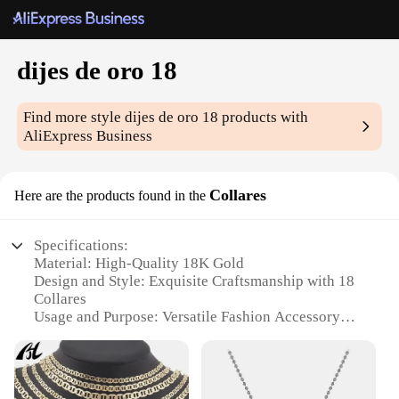
dijes de oro 18
Find more style
dijes de oro 18
products with
AliExpress Business
Collares
Here are the products found in the
Specifications:
Material: High-Quality 18K Gold
Design and Style: Exquisite Craftsmanship with 18
Collares
Usage and Purpose: Versatile Fashion Accessory
Performance and Property: Durable and Tarnish-
Resistant
Quantity: Available in Sets for Bulk Purchases
Applicable People: Ideal for Wholesalers, Vendors,