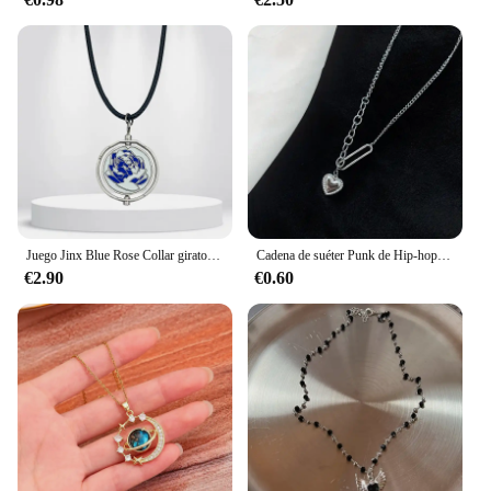
touch of luxury and value to your creations. The
dijes de oro 18 sets are not just a collection of
charms; they are a statement of elegance and
craftsmanship that will stand the test of time.
Juego Jinx Blue Rose Collar giratorio Anime Juego Arcane Temporada 2 Mochila Colgantes Metal Moda Jewerly Fans Colecciones
Cadena de suéter Punk de Hip-hop, collar con colgante de corazón con personalidad, joyería que tanto hombres como mujeres pueden usar, nueva tendencia de amor, 2022
€2.90
€0.60