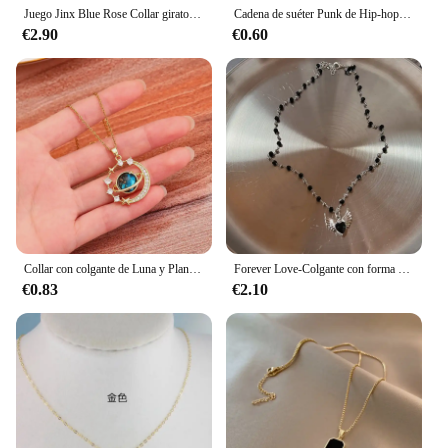
Juego Jinx Blue Rose Collar giratorio Anime Juego Arcane Temporada 2 Mochila Colgantes Metal Moda Jewerly Fans Colecciones
Cadena de suéter Punk de Hip-hop, collar con colgante de corazón con personalidad, joyería que tanto hombres como mujeres pueden usar, nueva tendencia de amor, 2022
€2.90
€0.60
Collar con colgante de Luna y Planeta de circón con incrustaciones de lujo para mujer, acero de titanio, mariposa, gota de agua, cadena de clavícula, joyería con dijes
Forever Love-Colgante con forma de corazón para mujer, collar de Metal con cuentas de resina epoxi, cadena de eslabones con cuentas, joyería para niñas
€0.83
€2.10