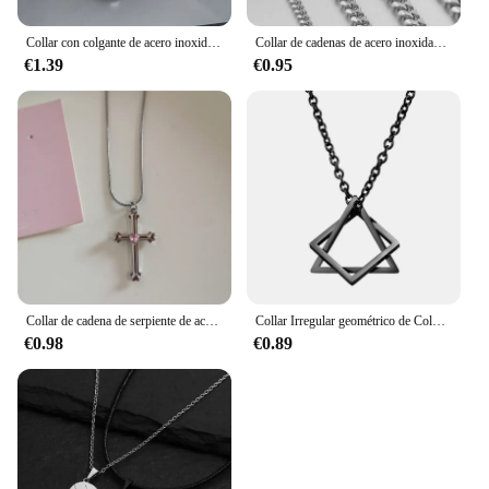
Collar con colgante de acero inoxidable para hombre y mujer, A-Z Punk con letra inicial, joyería gótica, venta al por mayor
Collar de cadenas de acero inoxidable para hombre, Gargantilla básica de rapero en el cuello, joyería de moda, Hip Hop, ancho, 3/5/7/9MM, Eslabón cubano
€1.39
€0.95
Collar de cadena de serpiente de acero inoxidable para niña, colgante de Bowknot de corazón Rosa Vintage Kpop, accesorios de joyería Rave estética gótica Y2k
Collar Irregular geométrico de Color plateado para mujer y hombre, cadena de clavícula Punk Simple, accesorios para el cuello de nueva tendencia de verano
€0.98
€0.89