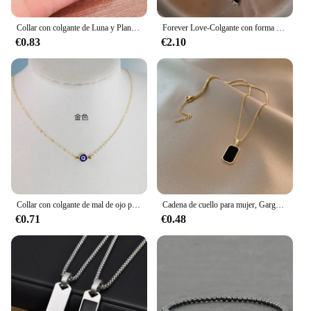
Collar con colgante de Luna y Planeta de circón con incrustaciones de lujo para mujer, acero de titanio, mariposa, gota de agua, cadena de clavícula, joyería con dijes
Forever Love-Colgante con forma de corazón para mujer, collar de Metal con cuentas de resina epoxi, cadena de eslabones con cuentas, joyería para niñas
€0.83
€2.10
Collar con colgante de mal de ojo para mujer, Nueva joyería redonda, mariposa, palma, Tortuga, amistad de la suerte, gargantilla de pareja, cadena de cuello, regalo
Cadena de cuello para mujer, Gargantilla colgante cuadrada minimalista exquisita, Collar geométrico, cadena de cuello, joyería femenina, regalos de fiesta
€0.71
€0.48