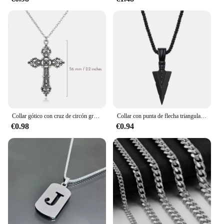
Collar gótico con cruz de circón grande Unisex Y2K, collares con colgante de cruz grande gótico Irregular para hombres y mujeres, collar de pareja, joyería
Collar con punta de flecha triangular negro con personalidad Retro, colgante de estilo de nicho, joyería Punk, regalo de fiesta para hombres y mujeres, Color plata 2022
€0.98
€0.94