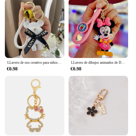
LLavero de oso creativo para niños y niñas, joyería de baratija de resina, dijes de bolso, colgante de muñeca de teléfono, llavero de coche
LLavero de dibujos animados de Disney, Mickey Mouse, Minnie, Lilo & Stitch, bonito llavero de muñeca, adorno, colgante de coche, regalos para niños
€0.98
€0.98