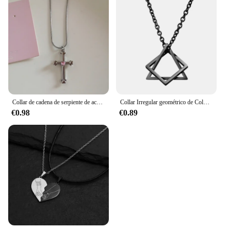
Collar de cadena de serpiente de acero inoxidable para niña, colgante de Bowknot de corazón Rosa Vintage Kpop, accesorios de joyería Rave estética gótica Y2k
Collar Irregular geométrico de Color plateado para mujer y hombre, cadena de clavícula Punk Simple, accesorios para el cuello de nueva tendencia de verano
€0.98
€0.89