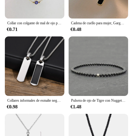
Collar con colgante de mal de ojo para mujer, Nueva joyería redonda, mariposa, palma, Tortuga, amistad de la suerte, gargantilla de pareja, cadena de cuello, regalo
Cadena de cuello para mujer, Gargantilla colgante cuadrada minimalista exquisita, Collar geométrico, cadena de cuello, joyería femenina, regalos de fiesta
€0.71
€0.48
Collares informales de esmalte negro para hombre, Collar con colgante cuadrado de acero inoxidable resistente al agua, Collar masculino de moda Simple, regalo de joyería
Pulsera de ojo de Tigre con Nugget de citrino crudo, piedra lunar Empath, amatista, cuarzo rosa, piedras preciosas, 6mm
€0.98
€1.48