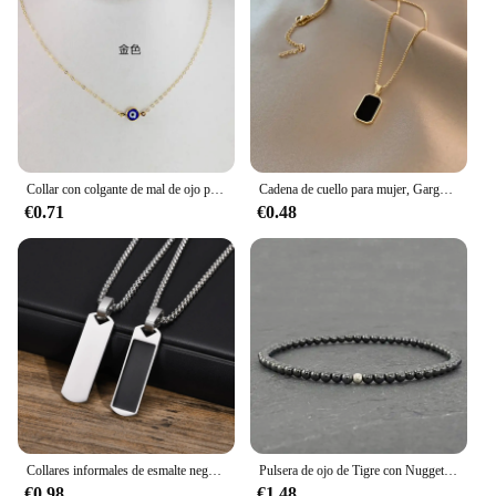
Collar con colgante de mal de ojo para mujer, Nueva joyería redonda, mariposa, palma, Tortuga, amistad de la suerte, gargantilla de pareja, cadena de cuello, regalo
Cadena de cuello para mujer, Gargantilla colgante cuadrada minimalista exquisita, Collar geométrico, cadena de cuello, joyería femenina, regalos de fiesta
€0.71
€0.48
Collares informales de esmalte negro para hombre, Collar con colgante cuadrado de acero inoxidable resistente al agua, Collar masculino de moda Simple, regalo de joyería
Pulsera de ojo de Tigre con Nugget de citrino crudo, piedra lunar Empath, amatista, cuarzo rosa, piedras preciosas, 6mm
€0.98
€1.48