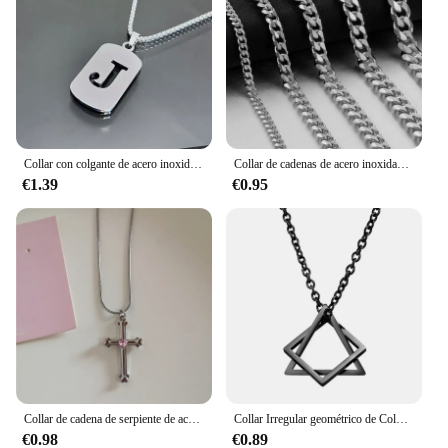
Collar con colgante de acero inoxidable para hombre y mujer, A-Z Punk con letra inicial, joyería gótica, venta al por mayor
Collar de cadenas de acero inoxidable para hombre, Gargantilla básica de rapero en el cuello, joyería de moda, Hip Hop, ancho, 3/5/7/9MM, Eslabón cubano
€1.39
€0.95
Collar de cadena de serpiente de acero inoxidable para niña, colgante de Bowknot de corazón Rosa Vintage Kpop, accesorios de joyería Rave estética gótica Y2k
Collar Irregular geométrico de Color plateado para mujer y hombre, cadena de clavícula Punk Simple, accesorios para el cuello de nueva tendencia de verano
€0.98
€0.89