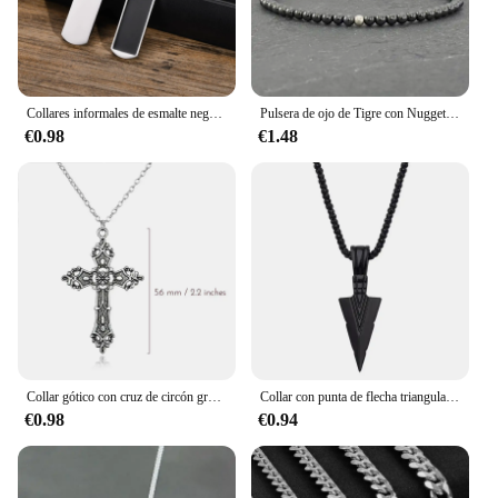
Collares informales de esmalte negro para hombre, Collar con colgante cuadrado de acero inoxidable resistente al agua, Collar masculino de moda Simple, regalo de joyería
Pulsera de ojo de Tigre con Nugget de citrino crudo, piedra lunar Empath, amatista, cuarzo rosa, piedras preciosas, 6mm
€0.98
€1.48
Collar gótico con cruz de circón grande Unisex Y2K, collares con colgante de cruz grande gótico Irregular para hombres y mujeres, collar de pareja, joyería
Collar con punta de flecha triangular negro con personalidad Retro, colgante de estilo de nicho, joyería Punk, regalo de fiesta para hombres y mujeres, Color plata 2022
€0.98
€0.94