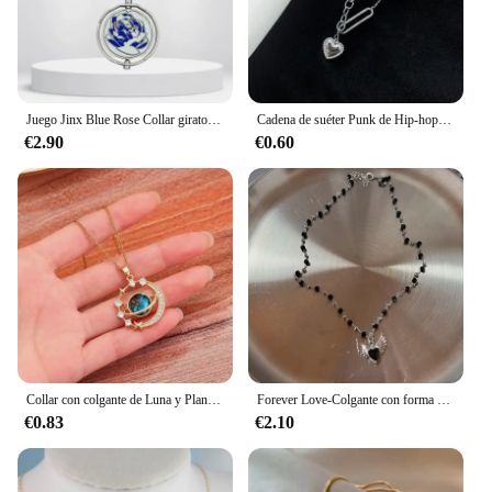
Juego Jinx Blue Rose Collar giratorio Anime Juego Arcane Temporada 2 Mochila Colgantes Metal Moda Jewerly Fans Colecciones
Cadena de suéter Punk de Hip-hop, collar con colgante de corazón con personalidad, joyería que tanto hombres como mujeres pueden usar, nueva tendencia de amor, 2022
€2.90
€0.60
Collar con colgante de Luna y Planeta de circón con incrustaciones de lujo para mujer, acero de titanio, mariposa, gota de agua, cadena de clavícula, joyería con dijes
Forever Love-Colgante con forma de corazón para mujer, collar de Metal con cuentas de resina epoxi, cadena de eslabones con cuentas, joyería para niñas
€0.83
€2.10