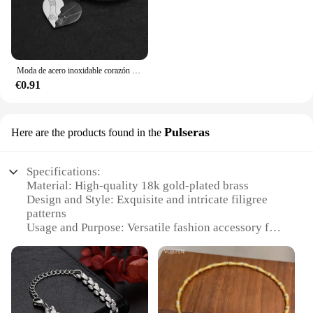
Moda de acero inoxidable corazón rompecabezas cerradura llave colgante pareja collar colgantes collares para amantes joyería del Día de San Valentín
€0.91
Pulseras
Here are the products found in the
Specifications:
Material: High-quality 18k gold-plated brass
Design and Style: Exquisite and intricate filigree
patterns
Usage and Purpose: Versatile fashion accessory for
both casual and formal occasions
Quantity: Available in sets of 18 pieces
Performance and Property: Durable and resistant to
tarnish
Applicable People: Ideal for fashion-forward
individuals seeking a touch of elegance