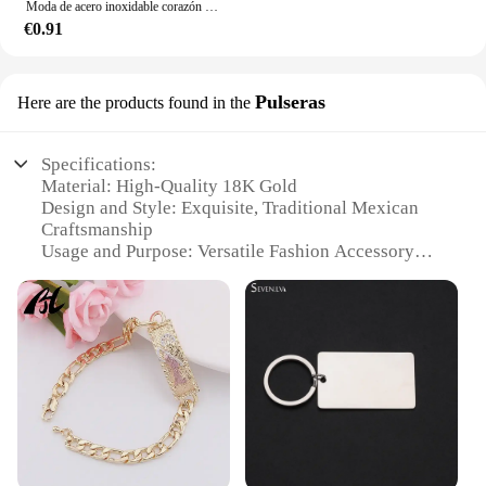
Moda de acero inoxidable corazón rompecabezas cerradura llave colgante pareja collar colgantes collares para amantes joyería del Día de San Valentín
€0.91
Pulseras
Here are the products found in the
Specifications:
Material: High-Quality 18K Gold
Design and Style: Exquisite, Traditional Mexican
Craftsmanship
Usage and Purpose: Versatile Fashion Accessory
Quantity: Available in Sets of 18
Performance and Property: Durable and
Hypoallergenic
Applicable People: Ideal for Fashion-Forward
Individuals
Features:
**Elegant Craftsmanship and Timeless Style**
The dijes de oro 18 collection is a testament to the
artisanal skill of Mexican jewelry makers. Each