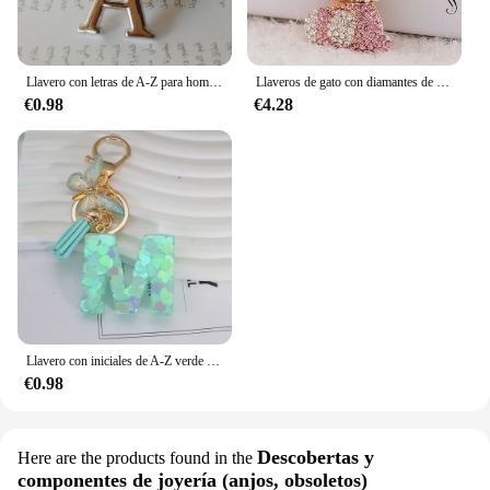
Llavero con letras de A-Z para hombre y mujer, anillo de Metal para llaves de coche, Color plateado Simple, regalo de fiesta
Llaveros de gato con diamantes de imitación para mujer, llaveros de aleación de animales, llaveros de coche, bolso de moda, llavero de recuerdo novedoso
€0.98
€4.28
Llavero con iniciales de A-Z verde para mujer, accesorio de resina con colgante de mariposa y borla, para bolso, llave de coche
€0.98
Descobertas y
Here are the products found in the
componentes de joyería (anjos, obsoletos)