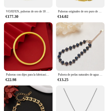
VOJEFEN, pulseras de oro de 18 quilates para mujer, joyería fina de alta calidad, pulsera con dijes certificados originales de oro de 18 K, estética
Pulseras originales de oro puro de 18 K para hombres, brazalete con colgante de dragón cuadrado, joyería de boda para fiesta, regalos
€177.30
€14.02
Pulseras con dijes para la fabricación de joyas, joyería de oro 18, nunca se decolora, Pulsera Original de marca, pulsera de boda de tienda oficial, nuevo
Pulsera de perlas naturales de agua dulce para mujer, brazalete de oro Real de 18 K, fino, Simple y Simple, hermoso encanto, nuevo
€22.98
€13.25