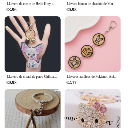
LLavero de coche de Hello Kitty con incrustaciones de circón para mujer, colgante de metal para bolso, joyería kawaii, regalo de novia, nuevo estilo de moda
Llavero blanco de aleación de Margarita pequeña para mujer, llavero de coche con encanto dulce, funda protectora para auriculares, colgante, joyería, adorno, bolsa, regalos
€3.96
€0.98
LLavero de cristal de perro Chihuahua para mujer, accesorios de bolso, llavero de Color dorado, joyería para mujer, K2502S01
Llaveros acrílicos de Pokémon Anime, accesorios de dibujos animados, bolso divertido, colgante, bonito llavero creativo para coche, regalos para seguidores de amigos
€0.98
€2.17