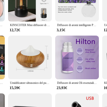
our diffusore aroma olio essenziale, a modern marvel designed to enhance your l
a serene environment that promotes relaxation and well-being. Its high-quality gl
 any decor.
aromaterapia, macchina per profumare l'aria, deodorante per ambienti, distributore di oli essenziali per il bagno, umidificatore
KINSCOTER Mini diffusore di aromi portatile umidificatore d'aria USB olio essenziale luce notturna nebulizzatore freddo per regalo domestico
Diffusore di aromi intelligente Purificatore d'aria Display digitale Oli essenziali vegetali 4 marce Montaggio a parete da tavolo Ricarica USB Soggiorno
12,72€
3,15€
1
ome, office, or spa, this diffuser is your go-to tool. Its versatile design make
rmance that lasts up to 8 hours, it's perfect for setting the mood throughout t
of your favorite scents, ensuring that the therapeutic benefits of aromatherapy a
league? This diffusore aroma olio essenziale is an excellent choice for anyone w
 more balanced lifestyle. As a wholesale and vendor-friendly product, it's perfect
nce, this diffuser is sure to be a hit with anyone who appreciates the power of 
7 colores Fire Flame Wood grain aromaterapia macchina umidificatore diffusore di aromi Air Ultrasonic Mist Maker Fogger Aroma
Umidificatore ultrasonico del purificatore d'aria del diffusore dell'aroma dell'olio essenziale della luce del LED per il giardino dell'ufficio della casa di casa
Diffusore di aromi Oli essenziali 100ML Collezione Hotel Olio aromatico Auto Deodorante per ambienti Fragranza Profumo Umidificatore per Home Office
15,59€
23,93€
1