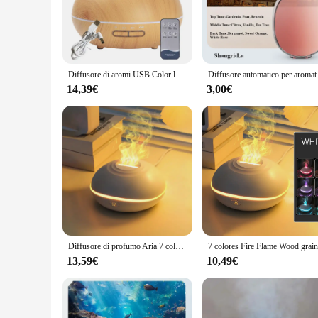
**Elevate Your Senses with Pure Aromatherapy**
Immerse yourself in the tranquil world of aromatherapy with 
aromatherapy diffuser is not just a device; it's a gateway to 
longevity, while its minimalist design seamlessly blends with
Diffusore di aromi USB Color legno da 550ml, diffusore di olio essenziale con luci a LED a 7 colori e telecomando, umidificatore d'aria alimentato tramite USB
Diffusore automatico per 
**Versatile and Efficient for Every Setting**
14,39€
3,00€
Whether you're looking to create a calming ambiance in your h
workplace to the cozy confines of your bedroom. With a perfo
essential oil bottle allows you to enjoy a continuous supply 
**A Perfect Gift for Health and Wellness**
Seeking a thoughtful gift for a friend, family member, or col
diffuser; it's a tool for stress relief, improved focus, and a
their customers. With its sleek design and efficient performa
Diffusore di profumo Aria 7 colori LED Olio essenziale Lampada a fiamma Umidificatore Generatore di nebbia ad ultrasuoni Diffusore di aromi
13,59€
10,49€