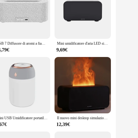
USB 7 Diffusore di aromi a fiamma colorata Senza acqua Spegnimento automatico Aroma Diffusore di oli essenziali Umidificatore ricaricabile per Spa Yoga Gym
Mini umidificatore d'aria LED simulazione fiamma colorata diffusore di aromi ad ultrasuoni creatore di nebbia fredda nebulizzatore lampada a fiamma di olio essenziale
4,79€
9,69€
Mini USB Umidificatore portatile Diffusore di aromi LED Nebbia di luce fredda per stanza, purificatore di piante per auto domestiche 330 ml diffusore aria per auto
Il nuovo mini desktop simulazione fiamma umidificatore luci notturne a 7 colori può aggiungere impostazione temporizzazione olio essenziale diffusore USB aromaterapia
,67€
12,39€