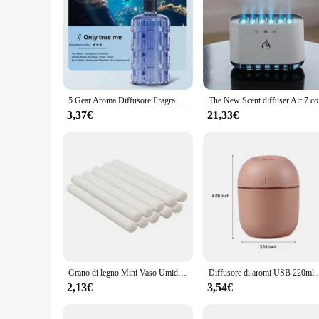
5 Gear Aroma Diffusore Fragranza Olio Essenziale Aromaterapia Macchina Umidificatore A Parete Macchina Deodorante Camera da Letto Toilette
The New S
3,37€
21,33€
Grano di legno Mini Vaso Umidificatore USB Elettrico Ad Ultrasuoni Acqua Aroma Olio Essenziale Diffusore Casa Camera Fragranza Purificatore D'aria
Diffusore di aromi USB 220ml Mini diffusore di o
2,13€
3,54€