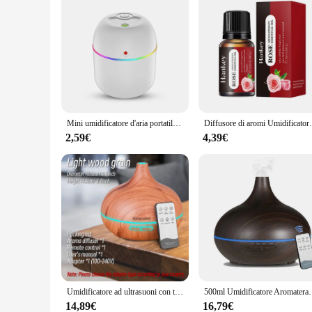
Mini umidificatore d'aria portatile atomizzatore USB diffusore di aromi Desktop Indoor Household muto idratante atomizzazione dell'aria umidificatore
Diffusore di aromi Umidificatore Atomizzatore di 
2,59€
4,39€
Umidificatore ad ultrasuoni con telecomando a grana di legno con diffusore di olio essenziale per aromaterapia da 500ml di alta qualità con luce a 7 colori
500ml Umidificatore Aromaterapia Diffusore di oli essenziali 
14,89€
16,79€