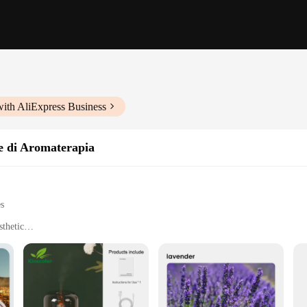
ith AliExpress Business
re di Aromaterapia
es
sthetic
nt atmosphere
s for up to 8 hours