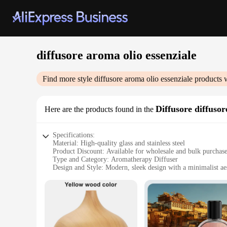
diffusore aroma olio essenziale
Find more style
diffusore aroma olio essenziale
products w
Diffusore diffuso
Here are the products found in the
Specifications:
Material: High-quality glass and stainless steel
Product Discount: Available for wholesale and bulk purchas
Type and Category: Aromatherapy Diffuser
Design and Style: Modern, sleek design with a minimalist ae
Usage and Purpose: Perfect for creating a serene and fragra
Performance and Property: Efficiently disperses essential oil
Parts and Accessories: Includes a 100ml essential oil bottle
Features:
|Vendors|