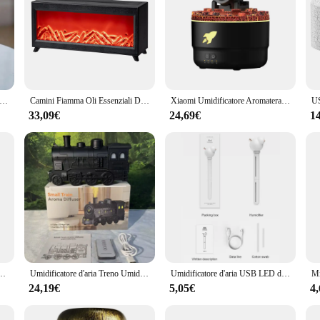
cent diffuser Air 7 color LED Aromatherapy Essential oil humidifier Ultrasonic fog generator Aroma diffuser
Camini Fiamma Oli Essenziali Diffusore Umidificatore Domestico Spina UE USA con Luci Notturne Colorate Diffusore di Aroma Antistress
Xiaomi Umidificatore Aromaterapia Diffusore Creativo Vulcanico Crepa Luce Artiglieria Diffusore di Aroma per Desktop Domestico Anello Spray
33,09€
24,69€
1
lio essenziale umidificatore portatile muto ad ultrasuoni umidificatore per veicoli con luci a LED
Umidificatore d'aria Treno Umidificatore Treno Diffusore Aromaterapia ad ultrasuoni Mist Maker Fragranza Olio essenziale Aroma Diffusore
Umidificatore d'aria USB LED diffusore silenzioso portatile purificatore per auto diffusore di aromi nebulizzatore per umidificazione Home Office staccabile
24,19€
5,05€
4