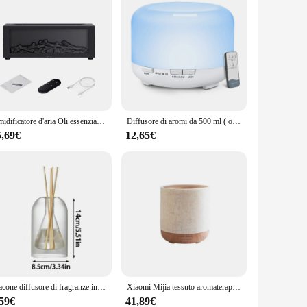
Umidificatore d'aria Oli essenziali Umidificatori Aroma domestico Umidificatore Fiamma Diffusore automatico di fragranze con telecomando a luce LED
Diffusore di aromi da 500 ml ( oli opzionali), umidificatore diffusore per aromaterapia con oli essenziali 5 V 2 A con telecomando per l'home office
5,69€
12,65€
Flacone diffusore di fragranze in vetro trasparente flacone di olio essenziale per aromaterapia a doppio strato con contenitori per la conservazione di bastoncini di canna
Xiaomi Mijia tessuto aromaterapia macchina Desktop casa camera da letto aromaterapia macchina olio essenziale umidificatore diffusore ad ultrasuoni
,59€
41,89€