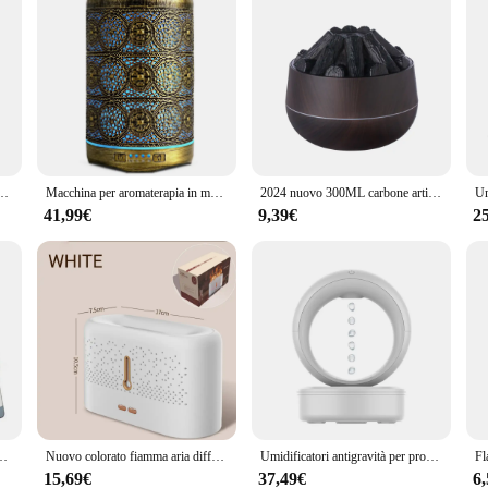
nebbia fredda ad ultrasuoni Diffusore di lampada a fiamma per simulazione di olio essenziale a LED
Macchina per aromaterapia in metallo 260ml Diffusore di oli essenziali Umidificatore 7 colori Luce notturna Spegnimento automatico Timer Ufficio Camera da letto
2024 nuovo 300ML carbone artificiale umidificatore d'aria diffusore di aromi nebulizzatore Mini diffusore con luce notturna per la casa
41,99€
9,39€
2
Grano di legno Telecomando ad ultrasuoni 7 luci colorate per la camera da letto di casa
Nuovo colorato fiamma aria diffusore di aromi umidificatore ad ultrasuoni Cool Mist Maker Fogger Led silenzioso olio essenziale fiamma lampada
Umidificatori antigravità per profumo da 680ML Mini USB portatile diffusore di aromi oli essenziali depuratore d'aria a goccia d'acqua per la camera da letto di casa
15,69€
37,49€
6