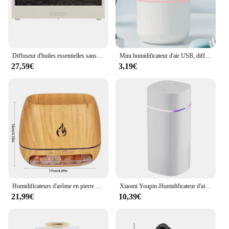
Diffuseur d'huiles essentielles sans eau avec minuterie, humidificateur d'air à arrêt automatique, veilleuse LED, télécommande, cheminée à flamme, 7 couleurs
Mini humidificateur d'air USB, diffuseur d'huiles essentielles d'arôme pour la maison et la voiture, brumisateur muet à ultrasons avec lampe de document LED
27,59€
3,19€
Humidificateurs d'arôme en pierre de sel de cristal de l'Himalaya, bois Mars, feu de flamme 3D, diffuseur d'huiles essentielles d'aromathérapie avec veilleuse
Xiaomi Youpin-Humidificateur d'air à double port de pulvérisation, aromathérapie aux huiles essentielles, atomiseur muet, lumières colorées, maison et voiture
21,99€
10,39€