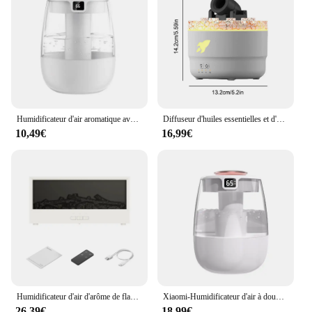
Humidificateur d'air aromatique avec port de pulvérisation, diffuseur d'huiles essentielles, humidificateur d'eau USB avec lumière, maison et bureau, 1300ml
Diffuseur d'huiles essentielles et d'arôme, lumière fissurée constants ique, humidificateur d'arôme Cannon Blast, diffuseur d'aromathérapie pour la maison
10,49€
16,99€
Humidificateur d'air d'arôme de flamme de cheminée avec éclairage, diffuseur d'huile essentielle, diffuseur de parfum, aromathérapie à la maison
Xiaomi-Humidificateur d'air à double port de pulvérisation, diffuseur d'huiles essentielles USB, humidificateur d'eau avec lumière pour la maison et le bureau, 1300ml, nouveau
26,39€
18,99€