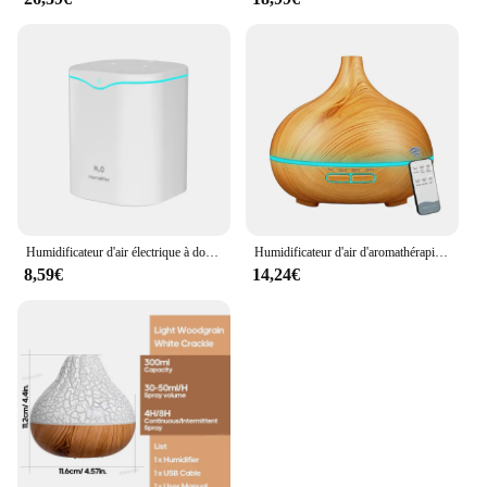
Humidificateur d'air électrique à double pulvérisation, diffuseur d'huiles essentielles, diffuseur d'arômes à ultrasons, supporter ficateur d'air, 2000ml
Humidificateur d'air d'aromathérapie avec télécommande ultrasonique, diffuseur d'huiles essentielles, bois Mars, 7 lumières de documents, maison et chambre, 500ml
8,59€
14,24€