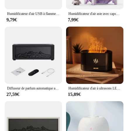
Humidificateur d'air USB à flamme avec veilleuse colorée, diffuseur d'arômes, diffuseur d'huiles essentielles, parfum de chambre à coucher, bureau domestique
Humidificateur d'air aste avec capsule spatiale, brumisateur, diffuseur d'eau d'aromathérapie, prise USB, 7 couleurs, escales, lumière, 220ml
9,79€
7,99€
Diffuseur de parfum automatique avec lumière LED et télécommande, humidificateur d'air essentiel, humidificateur d'arôme de château, flamme pour la maison
Humidificateur d'air à ultrasons LED intelligent, diffuseur de parfum de flamme, atomiseur d'huiles essentielles, cadeau créatif
27,59€
15,89€