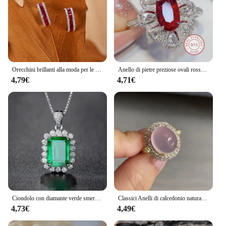
Orecchini brillanti alla moda per le donne Novità in argento intarsiato con diamanti pieni di pietre preziose rosse Orecchini a bottone a forma di C Gioielli di fidanzamento
Anello di pietre preziose ovali rosse di lusso moda 925 gocce bianche in argento Sterling pieno di gioielli per banchetti di fascia alta con zirconi di diamanti
4,79€
4,71€
Ciondolo con diamante verde smeraldo in vero argento sterling 925 con ciondolo per festa nuziale, collana per gioielli da donna Anelli
Classici Anelli di calcedonio naturale per donna Squisito intarsio di diamanti ellisse Matrimonio Elegante anello viola rosa viola Gioielli
4,73€
4,49€