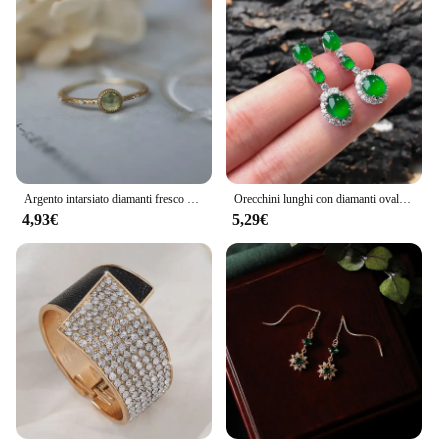
Argento intarsiato diamanti fresco verde peridoto cristallo rotondo signore anello apertura regolabile delicato originale gioielli personalizzati
Orecchini lunghi con diamanti ovali in giadeite di diaspro naturale Hetian gioielli in argento stile cinese di lusso retrò con ciondolo retrò
4,93€
5,29€