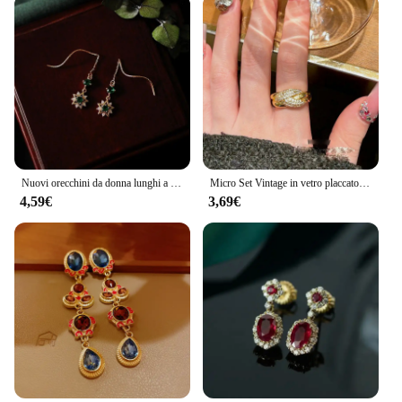
Nuovi orecchini da donna lunghi a stella a cinque punte gemma smeraldo stile palazzo temperamento retrò gioielli eleganti con diamanti rotti
Micro Set Vintage in vetro placcato oro Vintage con anello del tesoro antico con diamante pieno
4,59€
3,69€