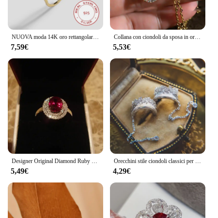
NUOVA moda 14K oro rettangolare ametista pieno di diamanti coppia anello per le donne sterling S925 argento fidanzamento regalo nuziale gioielli
Collana con ciondoli da sposa in oro 14 carati con goccia d'acqua da laboratorio, collana con ciondoli da sposa per le donne, regalo di gioielli per feste di promessa nuziale
7,59€
5,53€
Designer Original Diamond Ruby anelli di fidanzamento regolabili per le donne Retro Light Luxury Charm Ladies Brand Silver Jewelry
Orecchini stile ciondoli classici per donna intarsio diamanti brillanti nappe orecchini semicircolari moda e gioielli squisiti Vintage
5,49€
4,29€