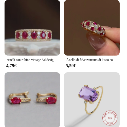
Anelli con rubino vintage dal design classico per le donne Squisita pietra preziosa rossa intarsiata con diamanti Anello di fidanzamento Regalo di gioielli da sposa
Anello di fidanzamento di lusso con rubino brillante Anello in argento 925 con diamanti intarsiati Cerchio completo Anelli rossi per le donne Moda Nuovo in gioielleria raffinata
4,79€
5,59€