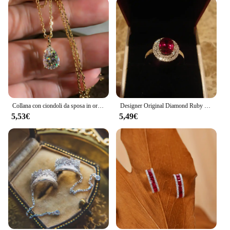
it's a statement of confidence and poise, perfect for
the modern woman who knows how to make a
statement without saying a word.
Collana con ciondoli da sposa in oro 14 carati con goccia d'acqua da laboratorio, collana con ciondoli da sposa per le donne, regalo di gioielli per feste di promessa nuziale
Designer Original Diamond Ruby anelli di fidanzamento regolabili per le donne Retro Light Luxury Charm Ladies Brand Silver Jewelry
5,53€
5,49€