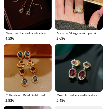
Nuovi orecchini da donna lunghi a stella a cinque punte gemma smeraldo stile palazzo temperamento retrò gioielli eleganti con diamanti rotti
Micro Set Vintage in vetro placcato oro Vintage con anello del tesoro antico con diamante pieno
4,59€
3,69€
Collana in oro Dubai Gioielli da donna Set di collane medievali con diamanti e perle Set di gioielli per donna
Orecchini da donna ovali con diamanti in argento rubino originali nuovi gioielli da sposa di lusso con fidanzamento lucido classico Vintage
3,93€
5,49€