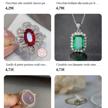
Orecchini stile ciondoli classici per donna intarsio diamanti brillanti nappe orecchini semicircolari moda e gioielli squisiti Vintage
Orecchini brillanti alla moda per le donne Novità in argento intarsiato con diamanti pieni di pietre preziose rosse Orecchini a bottone a forma di C Gioielli di fidanzamento
4,29€
4,79€
Anello di pietre preziose ovali rosse di lusso moda 925 gocce bianche in argento Sterling pieno di gioielli per banchetti di fascia alta con zirconi di diamanti
Ciondolo con diamante verde smeraldo in vero argento sterling 925 con ciondolo per festa nuziale, collana per gioielli da donna Anelli
4,71€
4,73€