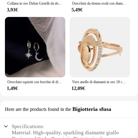
Collana in oro Dubai Gioielli da donna Set di collane medievali con diamanti e perle Set di gioielli per donna
Orecchini da donna ovali con diamanti in argento rubino originali nuovi gioielli da sposa di lusso con fidanzamento lucido classico Vintage
3,93€
5,49€
Orecchini squisiti con borchie di diamanti e stelle e luna Orecchini asimmetrici Orecchini versatili in stile freddo per le donne
Vero anello di diamanti in oro 18 carati per le donne per unire la festa con pietre preziose peridoto Anillos De Wedding Diamante fidanzamento gioielli Fine Ring Box
1,49€
12,09€
Bigiotteria sfusa
Here are the products found in the
Specifications:
Material: High-quality, sparkling diamante giallo