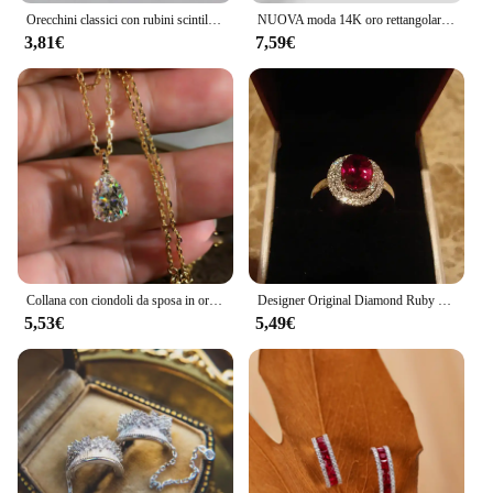
Orecchini classici con rubini scintillanti rossi piccoli e squisiti per le donne moda orecchini con diamanti a fila singola Charms gioielli per banchetti
NUOVA moda 14K oro rettangolare ametista pieno di diamanti coppia anello per le donne sterling S925 argento fidanzamento regalo nuziale gioielli
3,81€
7,59€
Collana con ciondoli da sposa in oro 14 carati con goccia d'acqua da laboratorio, collana con ciondoli da sposa per le donne, regalo di gioielli per feste di promessa nuziale
Designer Original Diamond Ruby anelli di fidanzamento regolabili per le donne Retro Light Luxury Charm Ladies Brand Silver Jewelry
5,53€
5,49€