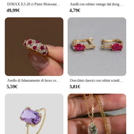
DJMAX 0,5-20 ct Pietre Moissanite taglio cuscino giallo chiaro Pietra preziosa coltivata in laboratorio Pietre diamantate Moissanite taglio tritato giallo vivido
Anelli con rubino vintage dal design classico per le donne Squisita pietra preziosa rossa intarsiata con diamanti Anello di fidanzamento Regalo di gioielli da sposa
49,99€
4,79€
Anello di fidanzamento di lusso con rubino brillante Anello in argento 925 con diamanti intarsiati Cerchio completo Anelli rossi per le donne Moda Nuovo in gioielleria raffinata
Orecchini classici con rubini scintillanti rossi piccoli e squisiti per le donne moda orecchini con diamanti a fila singola Charms gioielli per banchetti
5,59€
3,81€