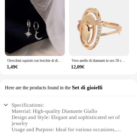
Orecchini squisiti con borchie di diamanti e stelle e luna Orecchini asimmetrici Orecchini versatili in stile freddo per le donne
Vero anello di diamanti in oro 18 carati per le donne per unire la festa con pietre preziose peridoto Anillos De Wedding Diamante fidanzamento gioielli Fine Ring Box
1,49€
12,09€
Set di gioielli
Here are the products found in the
Specifications:
Material: High-quality Diamante Giallo
Design and Style: Elegant and sophisticated set of
jewelry
Usage and Purpose: Ideal for various occasions,
from formal events to casual gatherings