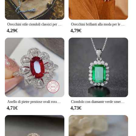
Orecchini stile ciondoli classici per donna intarsio diamanti brillanti nappe orecchini semicircolari moda e gioielli squisiti Vintage
Orecchini brillanti alla moda per le donne Novità in argento intarsiato con diamanti pieni di pietre preziose rosse Orecchini a bottone a forma di C Gioielli di fidanzamento
4,29€
4,79€
Anello di pietre preziose ovali rosse di lusso moda 925 gocce bianche in argento Sterling pieno di gioielli per banchetti di fascia alta con zirconi di diamanti
Ciondolo con diamante verde smeraldo in vero argento sterling 925 con ciondolo per festa nuziale, collana per gioielli da donna Anelli
4,71€
4,73€