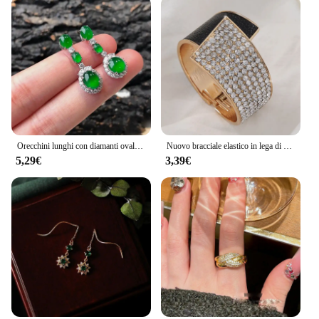
Orecchini lunghi con diamanti ovali in giadeite di diaspro naturale Hetian gioielli in argento stile cinese di lusso retrò con ciondolo retrò
Nuovo bracciale elastico in lega di pelle intarsiata con diamanti per donna, bracciale con diamanti alla moda e di fascia alta
5,29€
3,39€