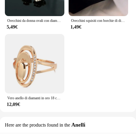
Orecchini da donna ovali con diamanti in argento rubino originali nuovi gioielli da sposa di lusso con fidanzamento lucido classico Vintage
Orecchini squisiti con borchie di diamanti e stelle e luna Orecchini asimmetrici Orecchini versatili in stile freddo per le donne
5,49€
1,49€
Vero anello di diamanti in oro 18 carati per le donne per unire la festa con pietre preziose peridoto Anillos De Wedding Diamante fidanzamento gioielli Fine Ring Box
12,09€
Anelli
Here are the products found in the