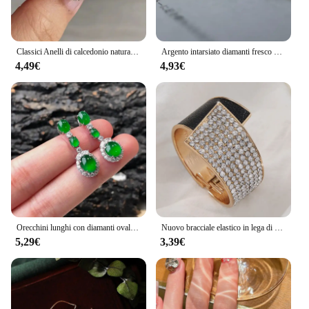
Classici Anelli di calcedonio naturale per donna Squisito intarsio di diamanti ellisse Matrimonio Elegante anello viola rosa viola Gioielli
Argento intarsiato diamanti fresco verde peridoto cristallo rotondo signore anello apertura regolabile delicato originale gioielli personalizzati
4,49€
4,93€
Orecchini lunghi con diamanti ovali in giadeite di diaspro naturale Hetian gioielli in argento stile cinese di lusso retrò con ciondolo retrò
Nuovo bracciale elastico in lega di pelle intarsiata con diamanti per donna, bracciale con diamanti alla moda e di fascia alta
5,29€
3,39€