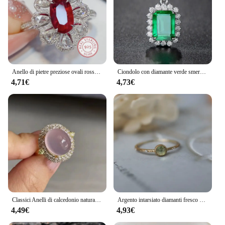
Anello di pietre preziose ovali rosse di lusso moda 925 gocce bianche in argento Sterling pieno di gioielli per banchetti di fascia alta con zirconi di diamanti
Ciondolo con diamante verde smeraldo in vero argento sterling 925 con ciondolo per festa nuziale, collana per gioielli da donna Anelli
4,71€
4,73€
Classici Anelli di calcedonio naturale per donna Squisito intarsio di diamanti ellisse Matrimonio Elegante anello viola rosa viola Gioielli
Argento intarsiato diamanti fresco verde peridoto cristallo rotondo signore anello apertura regolabile delicato originale gioielli personalizzati
4,49€
4,93€