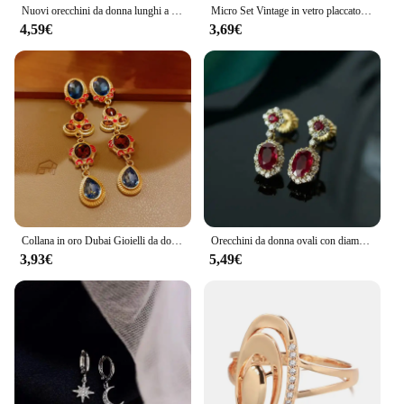
Nuovi orecchini da donna lunghi a stella a cinque punte gemma smeraldo stile palazzo temperamento retrò gioielli eleganti con diamanti rotti
Micro Set Vintage in vetro placcato oro Vintage con anello del tesoro antico con diamante pieno
4,59€
3,69€
Collana in oro Dubai Gioielli da donna Set di collane medievali con diamanti e perle Set di gioielli per donna
Orecchini da donna ovali con diamanti in argento rubino originali nuovi gioielli da sposa di lusso con fidanzamento lucido classico Vintage
3,93€
5,49€