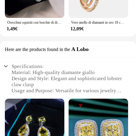
Orecchini squisiti con borchie di diamanti e stelle e luna Orecchini asimmetrici Orecchini versatili in stile freddo per le donne
Vero anello di diamanti in oro 18 carati per le donne per unire la festa con pietre preziose peridoto Anillos De Wedding Diamante fidanzamento gioielli Fine Ring Box
1,49€
12,09€
A Lobo
Here are the products found in the
Specifications:
Material: High-quality diamante giallo
Design and Style: Elegant and sophisticated lobster
claw clasp
Usage and Purpose: Versatile for various jewelry
designs
Type and Category: Wholesale sets for sale
Performance and Property: Durable and long-lasting
Shape or Size or Weight or Quantity: Available in
multiple sizes and quantities
Features: