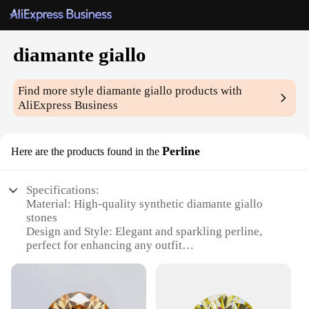
diamante giallo
Find more style
diamante giallo
products with
AliExpress Business
Perline
Here are the products found in the
Specifications:
Material: High-quality synthetic diamante giallo
stones
Design and Style: Elegant and sparkling perline,
perfect for enhancing any outfit
Usage and Purpose: Ideal for embellishing clothing,
accessories, and crafts
Performance and Property: Durable and long-
lasting, with a brilliant shine