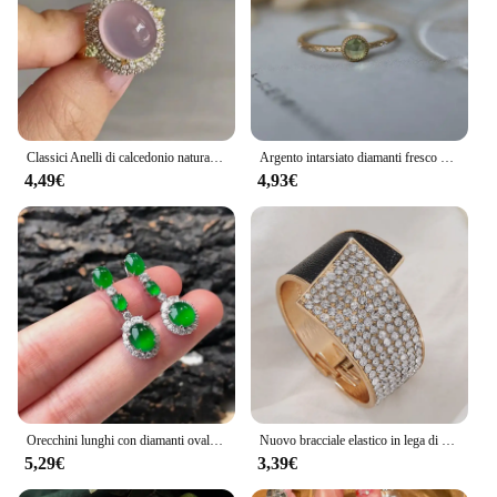
Classici Anelli di calcedonio naturale per donna Squisito intarsio di diamanti ellisse Matrimonio Elegante anello viola rosa viola Gioielli
Argento intarsiato diamanti fresco verde peridoto cristallo rotondo signore anello apertura regolabile delicato originale gioielli personalizzati
4,49€
4,93€
Orecchini lunghi con diamanti ovali in giadeite di diaspro naturale Hetian gioielli in argento stile cinese di lusso retrò con ciondolo retrò
Nuovo bracciale elastico in lega di pelle intarsiata con diamanti per donna, bracciale con diamanti alla moda e di fascia alta
5,29€
3,39€