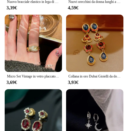
Nuovo bracciale elastico in lega di pelle intarsiata con diamanti per donna, bracciale con diamanti alla moda e di fascia alta
Nuovi orecchini da donna lunghi a stella a cinque punte gemma smeraldo stile palazzo temperamento retrò gioielli eleganti con diamanti rotti
3,39€
4,59€
Micro Set Vintage in vetro placcato oro Vintage con anello del tesoro antico con diamante pieno
Collana in oro Dubai Gioielli da donna Set di collane medievali con diamanti e perle Set di gioielli per donna
3,69€
3,93€