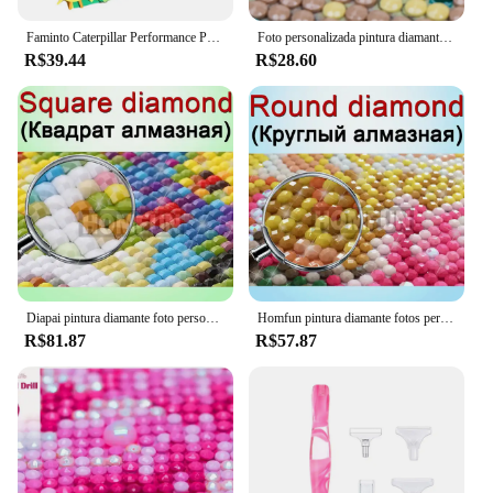
Faminto Caterpillar Performance Props, feltro brinquedos, Inglês Picture Books, Ensino Aids, brinquedo interativo, Hot Sell
Foto personalizada pintura diamante 5d diy imagem strass diamante bordado casa decorações de casamento crianças pais presentes memorial
R$39.44
R$28.60
Diapai pintura diamante foto personalizada 5d diy imagem de strass diamante bordado 3d ponto cruz decoração de casamento para casa
Homfun pintura diamante fotos personalizado quadrado/redondo imagem de strass diamante bordado bebê, capina e pais presente
R$81.87
R$57.87