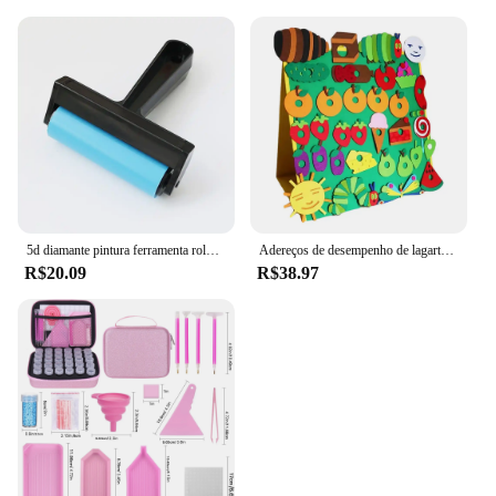
5d diamante pintura ferramenta rolo diy acessórios de pintura diamante para pintura de diamante aderindo firmemente
Adereços de desempenho de lagarta fome, brinquedos de feltro, livros ilustrados em inglês, ajuda de ensino, brinquedo interativo de lagarta faminhada para crianças pequenas
R$20.09
R$38.97