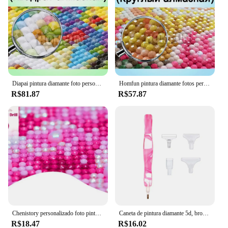
Diapai pintura diamante foto personalizada 5d diy imagem de strass diamante bordado 3d ponto cruz decoração de casamento para casa
Homfun pintura diamante fotos personalizado quadrado/redondo imagem de strass diamante bordado bebê, capina e pais presente
R$81.87
R$57.87
Chenistory personalizado foto pintura diamante 5d diy diamante bordado completo diamantes arte família amigo amantes presente personalizado
Caneta de pintura diamante 5d, broca de ponto de cristal, ferramentas artesanais com pontas de metal, cabeças de broca, multi placer, acessórios de ponta de caneta
R$18.47
R$16.02