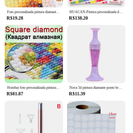
Foto personalizada pintura diamante família foto e casal foto ponto cruz quadrado completo/redondo imagem de strass diy diamante emb
HUACAN-Pintura personalizada diamante com fotos, Praça cheia Imagem de strass, bordado diamante, bebê, presente de casamento, pais
R$19.28
R$138.20
Homfun foto personalizada pintura diamante 5d diy imagem de strass diamante bordado 3d ponto cruz decoração de casamento para casa
Nova 5d pintura diamante ponto broca caneta diy artesanato gradiente cor flor pote forma ponto cruz bordado acessórios de costura
R$81.87
R$11.39