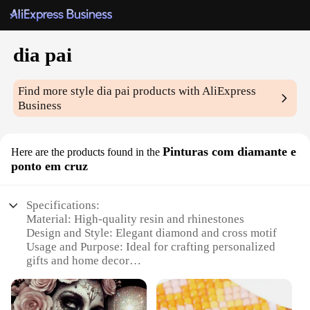
dia pai
Find more style
dia pai
products with AliExpress
Business
Pinturas com diamante e
Here are the products found in the
ponto em cruz
Specifications:
Material: High-quality resin and rhinestones
Design and Style: Elegant diamond and cross motif
Usage and Purpose: Ideal for crafting personalized
gifts and home decor
Shape or Size or Weight or Quantity: Available in
sets for versatile creations
Performance and Property: Durable and easy to