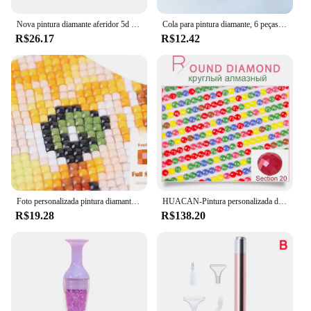
Nova pintura diamante aferidor 5d pintura diamante cola permanente segurar & brilho efeito aferidor para pintura diamante e quebra-cabeça cola
Cola para pintura diamante, 6 peças, argila, cera, lama com caixa de armazenamento, kit de ferramentas de bordado diy, ponto cruz, acessórios de cola pontilhada
R$26.17
R$12.42
Foto personalizada pintura diamante família foto e casal foto ponto cruz quadrado completo/redondo imagem de strass diy diamante emb
HUACAN-Pintura personalizada diamante com fotos, Praça cheia Imagem de strass, bordado diamante, bebê, presente de casamento, pais
R$19.28
R$138.20