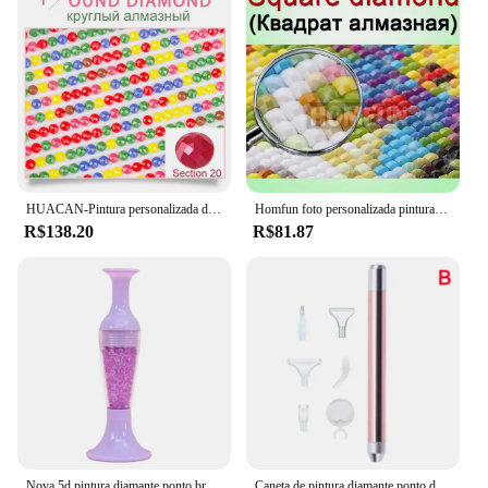
HUACAN-Pintura personalizada diamante com fotos, Praça cheia Imagem de strass, bordado diamante, bebê, presente de casamento, pais
Homfun foto personalizada pintura diamante 5d diy imagem de strass diamante bordado 3d ponto cruz decoração de casamento para casa
R$138.20
R$81.87
Nova 5d pintura diamante ponto broca caneta diy artesanato gradiente cor flor pote forma ponto cruz bordado acessórios de costura
Caneta de pintura diamante ponto de iluminação caneta broca com lupa ferramenta artesanato