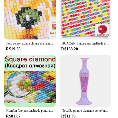
Foto personalizada pintura diamante família foto e casal foto ponto cruz quadrado completo/redondo imagem de strass diy diamante emb
HUACAN-Pintura personalizada diamante com fotos, Praça cheia Imagem de strass, bordado diamante, bebê, presente de casamento, pais
R$19.28
R$138.20
Homfun foto personalizada pintura diamante 5d diy imagem de strass diamante bordado 3d ponto cruz decoração de casamento para casa
Nova 5d pintura diamante ponto broca caneta diy artesanato gradiente cor flor pote forma ponto cruz bordado acessórios de costura
R$81.87
R$11.39