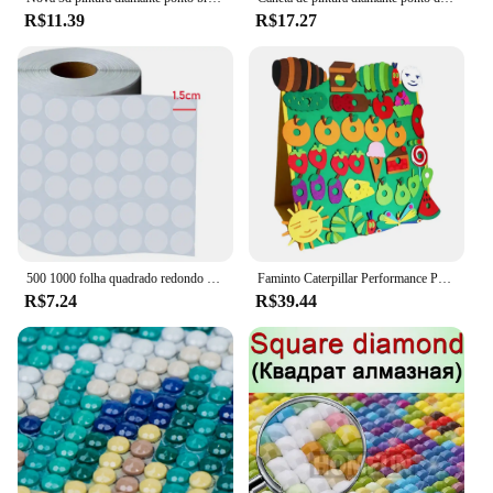
R$11.39
R$17.27
500 1000 folha quadrado redondo classificação etiqueta adesivos ferramentas pintura diamante diamante distinguir caixa de armazenamento etiqueta quente
Faminto Caterpillar Performance Props, feltro brinquedos, Inglês Picture Books, Ensino Aids, brinquedo interativo, Hot Sell
R$7.24
R$39.44