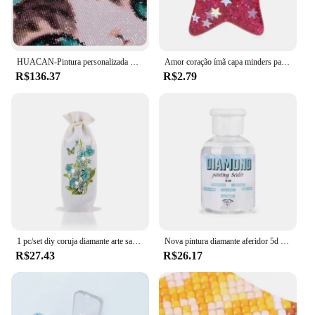
HUACAN-Pintura personalizada Foto Diamante, Ponto Cruz, Praça cheia Imagem de Strass, DIY Mosaico, Bordado Venda
Amor coração ímã capa minders para 5d diy diamante bordado acessórios lona película protetora ferramenta de fixação i2d2
R$136.37
R$2.79
1 pc/set diy coruja diamante arte sacos de garrafa de vinho pássaros pintura diamante sacos de garrafa de vinho flores pintura diamante saco de vinho de natal
Nova pintura diamante aferidor 5d pintura diamante cola permanente segurar & brilho efeito aferidor para pintura diamante e quebra-cabeça cola
R$27.43
R$26.17