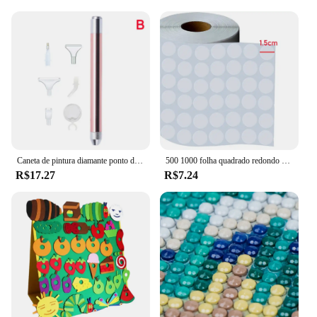
Caneta de pintura diamante ponto de iluminação caneta broca com lupa ferramenta artesanato
500 1000 folha quadrado redondo classificação etiqueta adesivos ferramentas pintura diamante diamante distinguir caixa de armazenamento etiqueta quente
R$17.27
R$7.24