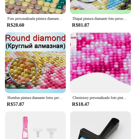
Foto personalizada pintura diamante 5d diy imagem strass diamante bordado casa decorações de casamento crianças pais presentes memorial
Diapai pintura diamante foto personalizada 5d diy imagem de strass diamante bordado 3d ponto cruz decoração de casamento para casa
R$28.60
R$81.87
Homfun pintura diamante fotos personalizado quadrado/redondo imagem de strass diamante bordado bebê, capina e pais presente
Chenistory personalizado foto pintura diamante 5d diy diamante bordado completo diamantes arte família amigo amantes presente personalizado
R$57.87
R$18.47