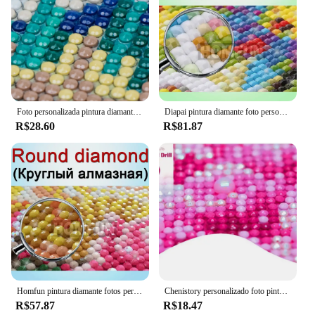
Foto personalizada pintura diamante 5d diy imagem strass diamante bordado casa decorações de casamento crianças pais presentes memorial
Diapai pintura diamante foto personalizada 5d diy imagem de strass diamante bordado 3d ponto cruz decoração de casamento para casa
R$28.60
R$81.87
Homfun pintura diamante fotos personalizado quadrado/redondo imagem de strass diamante bordado bebê, capina e pais presente
Chenistory personalizado foto pintura diamante 5d diy diamante bordado completo diamantes arte família amigo amantes presente personalizado
R$57.87
R$18.47