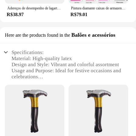
Adereços de desempenho de lagarta fome, brinquedos de feltro, livros ilustrados em inglês, ajuda de ensino, brinquedo interativo de lagarta faminhada para crianças pequenas
Pintura diamante caixas de armazenamento, 30 slots caixas de armazenamento, diamante arte acessórios recipientes e ferramentas kit caixa com frascos à prova de choque organizador
R$38.97
R$79.01
Balões e acessórios
Here are the products found in the
Specifications:
Material: High-quality latex
Design and Style: Vibrant and colorful assortment
Usage and Purpose: Ideal for festive occasions and
celebrations
Typical Adaptive Scenario: Perfect for Dia Pai
festivities
Shape or Size or Weight or Quantity: Available in
various sets to cater to different needs
Performance and Property: Durable and long-lasting
Features:
**Unmatched Quality and Durability**
Crafted from premium latex, our dia pai balloons