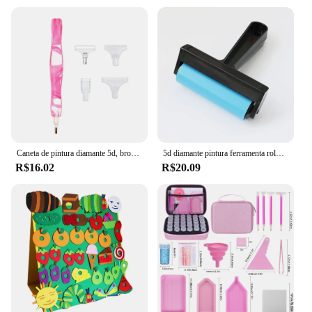
Caneta de pintura diamante 5d, broca de ponto de cristal, ferramentas artesanais com pontas de metal, cabeças de broca, multi placer, acessórios de ponta de caneta
5d diamante pintura ferramenta rolo diy acessórios de pintura diamante para pintura de diamante aderindo firmemente
R$16.02
R$20.09