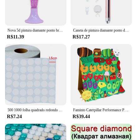
Nova 5d pintura diamante ponto broca caneta diy artesanato gradiente cor flor pote forma ponto cruz bordado acessórios de costura
Caneta de pintura diamante ponto de iluminação caneta broca com lupa ferramenta artesanato
R$11.39
R$17.27
500 1000 folha quadrado redondo classificação etiqueta adesivos ferramentas pintura diamante diamante distinguir caixa de armazenamento etiqueta quente
Faminto Caterpillar Performance Props, feltro brinquedos, Inglês Picture Books, Ensino Aids, brinquedo interativo, Hot Sell
R$7.24
R$39.44