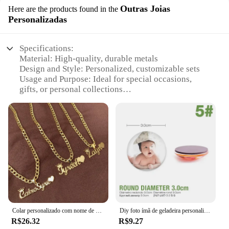
Outras Joias
Here are the products found in the
Personalizadas
Specifications:
Material: High-quality, durable metals
Design and Style: Personalized, customizable sets
Usage and Purpose: Ideal for special occasions,
gifts, or personal collections
Shape or Size: Variety of options to suit individual
preferences
Performance and Property: Resilient against wear
and tear
Parts and Accessories: Includes a variety of pieces
for complete sets
Features:
**Craftsmanship and Quality**
Each dia pai piece is meticulously crafted from
premium metals, ensuring a lasting shine and
Colar personalizado com nome de coração e coroa, joias da moda para homens e mulheres, colar de corrente cubana de aço inoxidável personalizado, presentes para ela
Diy foto ímã de geladeira personalizado cabochão de vidro personalizado amantes da família decoração do bebê presentes
durability that withstands the test of time. The
R$26.32
R$9.27
personalized nature of these jewelry sets allows for