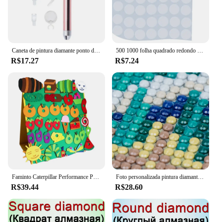
Caneta de pintura diamante ponto de iluminação caneta broca com lupa ferramenta artesanato
500 1000 folha quadrado redondo classificação etiqueta adesivos ferramentas pintura diamante diamante distinguir caixa de armazenamento etiqueta quente
R$17.27
R$7.24
Faminto Caterpillar Performance Props, feltro brinquedos, Inglês Picture Books, Ensino Aids, brinquedo interativo, Hot Sell
Foto personalizada pintura diamante 5d diy imagem strass diamante bordado casa decorações de casamento crianças pais presentes memorial
R$39.44
R$28.60