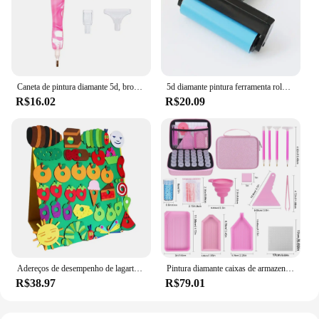
Caneta de pintura diamante 5d, broca de ponto de cristal, ferramentas artesanais com pontas de metal, cabeças de broca, multi placer, acessórios de ponta de caneta
5d diamante pintura ferramenta rolo diy acessórios de pintura diamante para pintura de diamante aderindo firmemente
R$16.02
R$20.09
Adereços de desempenho de lagarta fome, brinquedos de feltro, livros ilustrados em inglês, ajuda de ensino, brinquedo interativo de lagarta faminhada para crianças pequenas
Pintura diamante caixas de armazenamento, 30 slots caixas de armazenamento, diamante arte acessórios recipientes e ferramentas kit caixa com frascos à prova de choque organizador
R$38.97
R$79.01