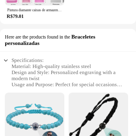
Pintura diamante caixas de armazenamento, 30 slots caixas de armazenamento, diamante arte acessórios recipientes e ferramentas kit caixa com frascos à prova de choque organizador
R$79.01
Braceletes
Here are the products found in the
personalizadas
Specifications:
Material: High-quality stainless steel
Design and Style: Personalized engraving with a
modern twist
Usage and Purpose: Perfect for special occasions
like Father's Day
Shape or Size or Weight or Quantity: Available in
sets or individual pieces
Performance and Property: Durable and resistant to
tarnish
Parts and Accessories: Comes with a stylish gift box
Features: