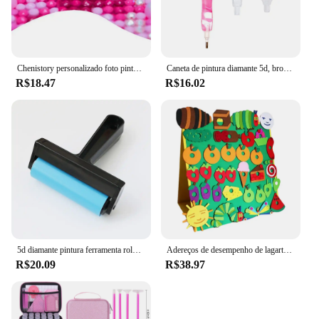
Chenistory personalizado foto pintura diamante 5d diy diamante bordado completo diamantes arte família amigo amantes presente personalizado
Caneta de pintura diamante 5d, broca de ponto de cristal, ferramentas artesanais com pontas de metal, cabeças de broca, multi placer, acessórios de ponta de caneta
R$18.47
R$16.02
5d diamante pintura ferramenta rolo diy acessórios de pintura diamante para pintura de diamante aderindo firmemente
Adereços de desempenho de lagarta fome, brinquedos de feltro, livros ilustrados em inglês, ajuda de ensino, brinquedo interativo de lagarta faminhada para crianças pequenas
R$20.09
R$38.97