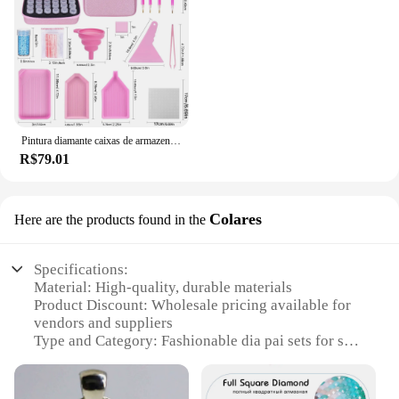
Pintura diamante caixas de armazenamento, 30 slots caixas de armazenamento, diamante arte acessórios recipientes e ferramentas kit caixa com frascos à prova de choque organizador
R$79.01
Colares
Here are the products found in the
Specifications:
Material: High-quality, durable materials
Product Discount: Wholesale pricing available for
vendors and suppliers
Type and Category: Fashionable dia pai sets for sale
Design and Style: Elegant and versatile designs to
complement any outfit
Usage and Purpose: Ideal for both casual and formal