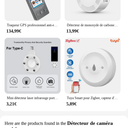
Traqueur GPS professionnel anti-espion, caméra cachée, mini caméra espion, 101Wiretap, signal sonore, détecteur de revieespion
Détecteur de monoxyde de carbone intelligent Tuya, alarme Wi-Fi, son d'iode 85dB, affichage numérique LCD, moniteur de CO en temps réel pour la maison et l'intérieur, empoisonnement
134,99€
13,99€
Mini détecteur laser infrarouge portable sans fil, micro caméra, EAU, anti-espion, dispositif anti-candidat pour les voyages
Tuya Smart pour Zigbee, capteur d'eau, détecteur de fuite d'eau d'inondation, application de surveillance à distance, prise en charge de l'assistant domestique Zigbee2mqtt
3,21€
5,89€
Détecteur de caméra
Here are the products found in the