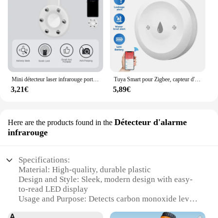
Mini détecteur laser infrarouge portable sans fil, micro caméra, EAU, anti-espion, dispositif anti-candidat pour les voyages
Tuya Smart pour Zigbee, capteur d'eau, détecteur de fuite d'eau d'inondation, application de surveillance à distance, prise en charge de l'assistant domestique Zigbee2mqtt
3,21€
5,89€
Détecteur d'alarme
Here are the products found in the
infrarouge
Specifications:
Material: High-quality, durable plastic
Design and Style: Sleek, modern design with easy-
to-read LED display
Usage and Purpose: Detects carbon monoxide levels
in real-time