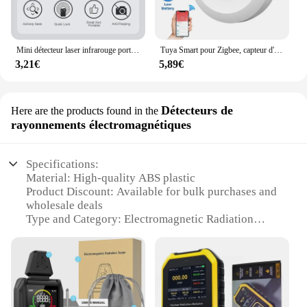
Mini détecteur laser infrarouge portable sans fil, micro caméra, EAU, anti-espion, dispositif anti-candidat pour les voyages
Tuya Smart pour Zigbee, capteur d'eau, détecteur de fuite d'eau d'inondation, application de surveillance à distance, prise en charge de l'assistant domestique Zigbee2mqtt
3,21€
5,89€
Détecteurs de
Here are the products found in the
rayonnements électromagnétiques
Specifications:
Material: High-quality ABS plastic
Product Discount: Available for bulk purchases and
wholesale deals
Type and Category: Electromagnetic Radiation
Detector
Design and Style: Sleek, compact design with easy-
to-read LCD display
Usage and Purpose: Detects harmful levels of
carbon monoxide and electromagnetic radiation
Typical Adaptive Scenario: Ideal for home, office,