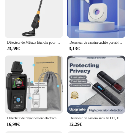
Détecteur de Métaux Étanche pour Enfant, Poignée d'Or, Bobine de Recherche Légère (24 à 35 Pouces), Réglable pour Junior, 7.4 Pouces
Détecteur de caméra cachée portable, poignées d'objectif cachées, détecteur de sécurité anti-espionnage pour hôtel, détecteur Candid
23,59€
3,13€
Détecteur de rayonnement électromagnétique EMF01, compteur EMF de haute précision, ondes électromagnétiques domestiques, mesure du rayonnement
Détecteur de caméra sans fil T15, EAU infrarouge, détecteur anti-localisation, formateur de recherche GPS professionnel, protection de sécurité
16,99€
12,29€