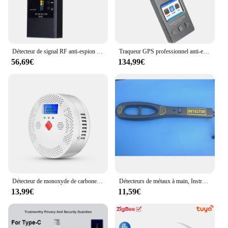
Détecteur de signal RF anti-espion professionnel, Bug 101, Signal audio, Caméra cachée sans fil, Dispositif d'écoute, Traqueur GPS, Détection, G638
Traqueur GPS professionnel anti-espion, caméra cachée, mini caméra espion, 101Wiretap, signal sonore, détecteur de revieespion
56,69€
134,99€
Détecteur de monoxyde de carbone intelligent Tuya, alarme Wi-Fi, son d'iode 85dB, affichage numérique LCD, moniteur de CO en temps réel pour la maison et l'intérieur, empoisonnement
Détecteurs de métaux à main, Instrument de sécurité rebondissant, Scanner de haute sensibilité
13,99€
11,59€