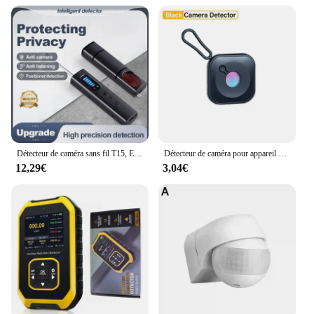
Détecteur de caméra sans fil T15, EAU infrarouge, détecteur anti-localisation, formateur de recherche GPS professionnel, protection de sécurité
Détecteur de caméra pour appareil photo GNE, portable, sténopé, maison intelligente, poignées d'objectif, gadget protected, protection de sécurité anti-espionnage, détecteur candidat
12,29€
3,04€