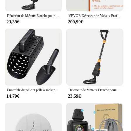
Détecteur de Métaux Étanche pour Enfant, Poignée d'Or, Bobine de Recherche Légère (24 à 35 Pouces), Réglable pour Junior, 7.4 Pouces
VEVOR Détecteur de Métaux Professionnel Bobine de Recherche 30,5 cm Détecteur Rechargeable 99-127 cm Écran LCD Étanche IP68 7 Modes Puce DSP Écouteurs Bluetooth pour Recherche d'Or Chasse aux Trésors
23,39€
200,99€
Ensemble de pelle et pelle à sable pour détecteur de métaux, outil de creusement, accessoires pour EDF, poignées métalliques, détecteur d'or
Détecteur de Métaux Étanche pour Enfant, Poignée d'Or, Bobine de Recherche Légère (24 à 35 Pouces), Réglable pour Junior, 7.4 Pouces
14,79€
23,59€