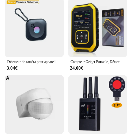
Détecteur de caméra pour appareil photo GNE, portable, sténopé, maison intelligente, poignées d'objectif, gadget protected, protection de sécurité anti-espionnage, détecteur candidat
Compteur Geiger Portable, Détecteur de Rayonnement Nucléaire, Dosimètre Personnel, Testeur de Radioactivité, pour Marbre
3,04€
24,60€