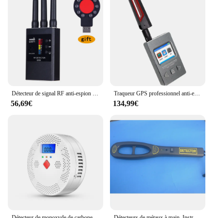
Détecteur de signal RF anti-espion professionnel, Bug 101, Signal audio, Caméra cachée sans fil, Dispositif d'écoute, Traqueur GPS, Détection, G638
Traqueur GPS professionnel anti-espion, caméra cachée, mini caméra espion, 101Wiretap, signal sonore, détecteur de revieespion
56,69€
134,99€
Détecteur de monoxyde de carbone intelligent Tuya, alarme Wi-Fi, son d'iode 85dB, affichage numérique LCD, moniteur de CO en temps réel pour la maison et l'intérieur, empoisonnement
Détecteurs de métaux à main, Instrument de sécurité rebondissant, Scanner de haute sensibilité