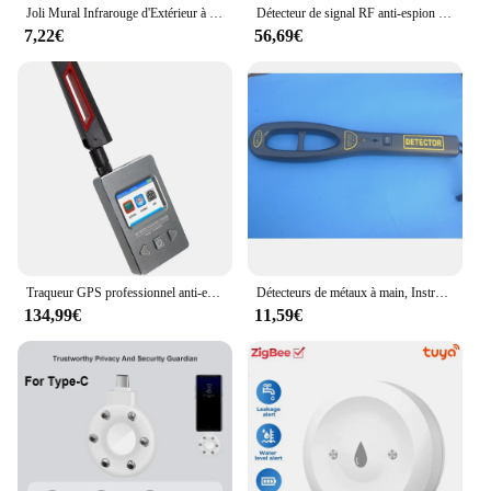
Joli Mural Infrarouge d'Extérieur à Long Mouvement, 110V ~ 230V, PIR, Capteur LED, Minuterie Étanche, 180 Lumières
Détecteur de signal RF anti-espion professionnel, Bug 101, Signal audio, Caméra cachée sans fil, Dispositif d'écoute, Traqueur GPS, Détection, G638
7,22€
56,69€
Traqueur GPS professionnel anti-espion, caméra cachée, mini caméra espion, 101Wiretap, signal sonore, détecteur de revieespion
Détecteurs de métaux à main, Instrument de sécurité rebondissant, Scanner de haute sensibilité
134,99€
11,59€