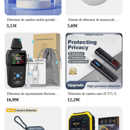
addition to any industrial safety protocol.
Détecteur de caméra cachée portable, poignées d'objectif cachées, détecteur de sécurité anti-espionnage pour hôtel, détecteur Candid
Alarme de détecteur de monoxyde de carbone, capteur photoélectrique, son de l'iode 85dB, affichage numérique LCD, maison intérieure, sirène d'empoisonnement au CO, nouveau
3,13€
5,69€
Détecteur de rayonnement électromagnétique EMF01, compteur EMF de haute précision, ondes électromagnétiques domestiques, mesure du rayonnement
Détecteur de caméra sans fil T15, EAU infrarouge, détecteur anti-localisation, formateur de recherche GPS professionnel, protection de sécurité
16,99€
12,29€