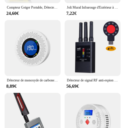
Compteur Geiger Portable, Détecteur de Rayonnement Nucléaire, Dosimètre Personnel, Testeur de Radioactivité, pour Marbre
Joli Mural Infrarouge d'Extérieur à Long Mouvement, 110V ~ 230V, PIR, Capteur LED, Minuterie Étanche, 180 Lumières
24,60€
7,22€
Détecteur de monoxyde de carbone autonome, alarme CO avec écran d'affichage, batterie 62CE ignorée pour la maison, la cuisine et le bureau, nouveau
Détecteur de signal RF anti-espion professionnel, Bug 101, Signal audio, Caméra cachée sans fil, Dispositif d'écoute, Traqueur GPS, Détection, G638
8,89€
56,69€