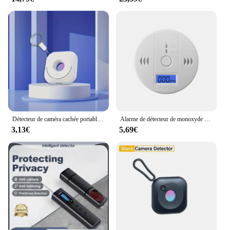
bulk. Whether you're a vendor looking to stock up
or an individual seeking to purchase for personal
use, this detector is backed by a reliable support
system that ensures you have the information and
assistance you need to make informed decisions
about your safety.
Détecteur de caméra cachée portable, poignées d'objectif cachées, détecteur de sécurité anti-espionnage pour hôtel, détecteur Candid
Alarme de détecteur de monoxyde de carbone, capteur photoélectrique, son de l'iode 85dB, affichage numérique LCD, maison intérieure, sirène d'empoisonnement au CO, nouveau
3,13€
5,69€