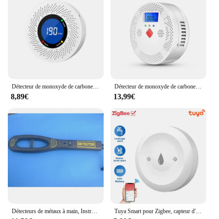
Détecteur de monoxyde de carbone autonome, alarme CO avec écran d'affichage, batterie 62CE ignorée pour la maison, la cuisine et le bureau, nouveau
Détecteur de monoxyde de carbone intelligent Tuya, alarme Wi-Fi, son d'iode 85dB, affichage numérique LCD, moniteur de CO en temps réel pour la maison et l'intérieur, empoisonnement
8,89€
13,99€
Détecteurs de métaux à main, Instrument de sécurité rebondissant, Scanner de haute sensibilité
Tuya Smart pour Zigbee, capteur d'eau, détecteur de fuite d'eau d'inondation, application de surveillance à distance, prise en charge de l'assistant domestique Zigbee2mqtt