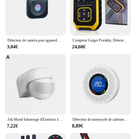
Détecteur de caméra pour appareil photo GNE, portable, sténopé, maison intelligente, poignées d'objectif, gadget protected, protection de sécurité anti-espionnage, détecteur candidat
Compteur Geiger Portable, Détecteur de Rayonnement Nucléaire, Dosimètre Personnel, Testeur de Radioactivité, pour Marbre
3,04€
24,60€
Joli Mural Infrarouge d'Extérieur à Long Mouvement, 110V ~ 230V, PIR, Capteur LED, Minuterie Étanche, 180 Lumières
Détecteur de monoxyde de carbone autonome, alarme CO avec écran d'affichage, batterie 62CE ignorée pour la maison, la cuisine et le bureau, nouveau
7,22€
8,89€