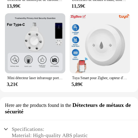
13,99€
11,59€
Mini détecteur laser infrarouge portable sans fil, micro caméra, EAU, anti-espion, dispositif anti-candidat pour les voyages
Tuya Smart pour Zigbee, capteur d'eau, détecteur de fuite d'eau d'inondation, application de surveillance à distance, prise en charge de l'assistant domestique Zigbee2mqtt
3,21€
5,89€
Détecteurs de métaux de
Here are the products found in the
sécurité
Specifications:
Material: High-quality ABS plastic