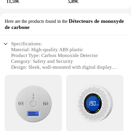
11,59€
5,89€
Détecteurs de monoxyde
Here are the products found in the
de carbone
Specifications:
Material: High-quality ABS plastic
Product Type: Carbon Monoxide Detector
Category: Safety and Security
Design: Sleek, wall-mounted with digital display
Performance: Advanced sensing technology for
reliable CO detection
Accessories: Includes mounting hardware for easy
installation
Features:
|Wholesale|Vendors|
**Unmatched Safety and Reliability**
The detecteur de monoside de carbonne is a state-