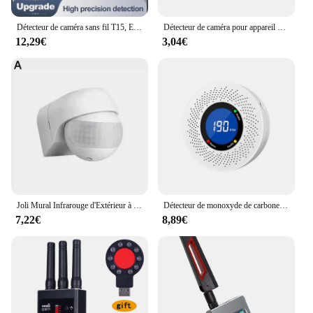
Détecteur de caméra sans fil T15, EAU infrarouge, détecteur anti-localisation, formateur de recherche GPS professionnel, protection de sécurité
Détecteur de caméra pour appareil photo GNE, portable, sténopé, maison intelligente, poignées d'objectif, gadget protected, protection de sécurité anti-espionnage, détecteur candidat
12,29€
3,04€
Joli Mural Infrarouge d'Extérieur à Long Mouvement, 110V ~ 230V, PIR, Capteur LED, Minuterie Étanche, 180 Lumières
Détecteur de monoxyde de carbone autonome, alarme CO avec écran d'affichage, batterie 62CE ignorée pour la maison, la cuisine et le bureau, nouveau
7,22€
8,89€