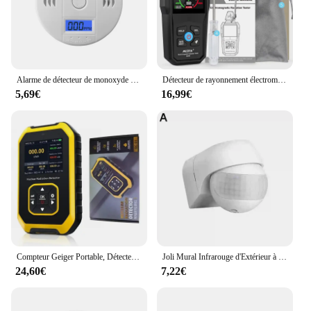
Alarme de détecteur de monoxyde de carbone, capteur photoélectrique, son de l'iode 85dB, affichage numérique LCD, maison intérieure, sirène d'empoisonnement au CO, nouveau
Détecteur de rayonnement électromagnétique EMF01, compteur EMF de haute précision, ondes électromagnétiques domestiques, mesure du rayonnement
5,69€
16,99€
Compteur Geiger Portable, Détecteur de Rayonnement Nucléaire, Dosimètre Personnel, Testeur de Radioactivité, pour Marbre
Joli Mural Infrarouge d'Extérieur à Long Mouvement, 110V ~ 230V, PIR, Capteur LED, Minuterie Étanche, 180 Lumières
24,60€
7,22€