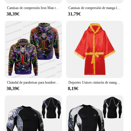
Camisas de compresión Iron Man técnicas, secado rápido, estiramiento de 4 vías, protector de erupción de la piel, gimnasio, entrenamiento, correr, Fitness, Tops deportivos, medias
Camisas de compresión de manga larga para hombre, Tops deportivos de secado rápido, estiramiento de 4 vías, protector de sarpullido para entrenamiento en el gimnasio, correr, Fitness, medias
38,39€
31,79€
Chándal de parabrisas para hombre, sudadera cálida para correr Fortnites, sudadera con capucha de Anime para senderismo y acampada, ropa de calle Harajuku para otoño e invierno
Deportes Unisex cinturón de manga larga entrenamiento de competición bata de boxeo vestido de Kickboxing uniforme batas de entrenamiento bata de boxeo sedosa
30,39€
8,19€