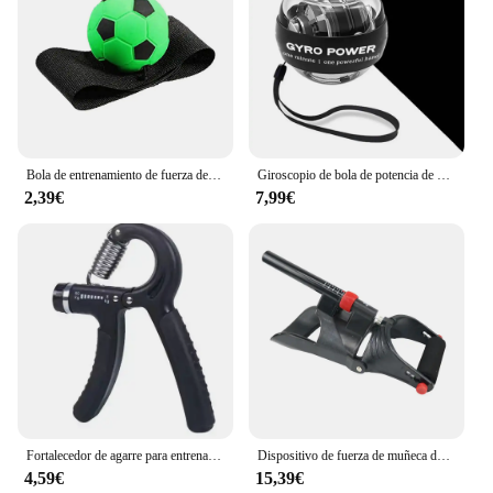
Bola de entrenamiento de fuerza de muñeca, bola oscilante de muñeca, alivio de elasticidad de muñeca, movimiento al aire libre
Giroscopio de bola de potencia de muñeca LED de arranque automático, giroscopio de agarre, entrenador de mano, relajación muscular, brazo, Fitness, ejercicio en casa, equipo deportivo
2,39€
7,99€
Fortalecedor de agarre para entrenamiento de fuerza, ejercitador de mano ajustable de 5-60KG, Fitness, entrenamiento de rehabilitación de dedos Unisex
Dispositivo de fuerza de muñeca de resorte, equipo de entrenamiento de fuerza de muñeca ajustable para el hogar, equipo de Fitness portátil
4,59€
15,39€