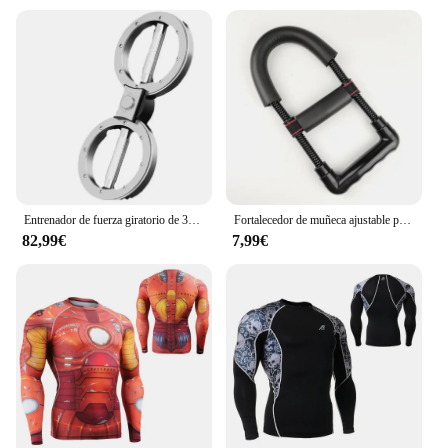
Entrenador de fuerza giratorio de 360 grados, empuñaduras giratorias de brazo y hombro, máquina giratoria para quemar
Fortalecedor de muñeca ajustable para hombres, entrenamiento de Fitness, ejercicio al aire libre, gimnasio, agarre de construcción, antebrazo, fuerza, facilidad, Efecto Rápido
82,99€
7,99€