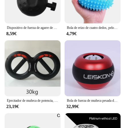
Dispositivo de fuerza de agarre de fuerza de muñeca, presione la pelota con tus dedos, dispositivo de entrenamiento de fuerza de los dedos, dispositivo de fuerza del brazo
Bola de erizo de cuatro dedos, pelota suave de entrenamiento de agarre primario, masaje de rehabilitación, mano de práctica
8,59€
4,79€
Ejercitador de muñeca de potencia, entrenador de fuerza de muñeca, gimnasio, Fitness, entrenamiento de fuerza muscular, entrenador de mano multifunción, 5-30kg
Bola de fuerza de muñeca pesada de metal puro, dispositivo de entrenamiento de antebrazo, dedo, muñeca de Bádminton de baloncesto
23,19€
32,99€