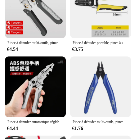
Pince à dénuder multi-outils, pince à dénuder, coupe-câble électrique, dénudeur multifonctionnel, outil de réparation de fil
Pince à dénuder portable, pince à sertir, dénudage de câble, coupe-sertissage, outil à main pour électrique, 7 ", 0.6-2.6mm
€4.54
€3.75
Pince à dénuder automatique réglable, pince à sertir, coupe-câble multifonctionnel, outil à main de borne
Pince à dénuder multi-outils, pince à fil, pince à dénuder, pince à sertir, coupe-câble, pince électrique, 170
€4.44
€1.76