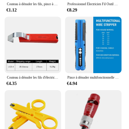
Couteau à dénuder les fils, pince à sertir, outil de sertissage, coupe-fil à dénuder les câbles, multi-outils, ligne de coupe, outils à main multifonctions, 1PC
Professionnel Électricien Fil Outil Câble Fil Stripper Cutter Sertisseur Automatique Sertissage Pince À Décaper
€1.12
€8.29
Couteau à dénuder les fils d'électricien, manche en caoutchouc, outil de dénudage à la main pour PVC 4-50mm, caoutchouc de silicone, livraison
Pince à dénuder multifonctionnelle pour câble, pince coupante, outil à main, outil de quincaillerie, poignée portable coordonnante, pince à stylo à bande
€4.35
€4.94