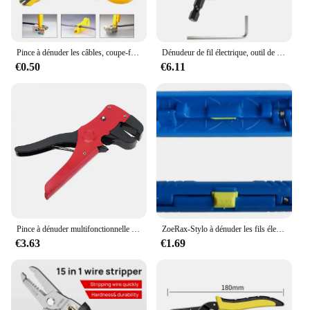
Pince à dénuder les câbles, coupe-fil, outil de sertissage, couteau à dénuder multiple, mini pince à sertir portable, dénudage électrique, coupe-fil droit
Dénudeur de fil électrique, outil de dénudage rapide, machine à éplucher le fil électrique, perceuse électrique, outils de dénudage de fil de conducteur
€0.50
€6.11
Pince à dénuder multifonctionnelle portable en acier plastique, pince à sertir les câbles à ressort de Cristal, outil pratique
ZoeRax-Stylo à dénuder les fils électriques, outils de câble réseau, coupe-câble, coaxial lointain, pince à dénuder, machine de découpe
€3.63
€1.69