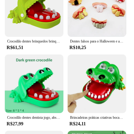
Crocodilo dentes brinquedos brinquedo interativo jacaré família partido, mini jogo de dedo mordedor, criativo não tóxico para jogos de família
Dentes falsos para o Halloween e a Páscoa, Prop Dentadura Artificial, Brinquedo maluco engraçado, 5 pcs
R$61,51
R$10,25
Crocodilo dentes dentista jogo, abs mordendo dedo jogo, mesa família, brinquedo de festa, engraçados gags para crianças
Brincadeiras práticas criativas boca dente para crianças, mão de jacaré, jogos familiares engraçados, brinquedos clássicos, mão mordida, jogo de crocodilo
R$27,99
R$24,11