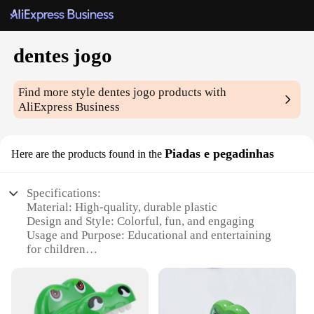
dentes jogo
Find more style
dentes jogo
products with
AliExpress Business
Piadas e pegadinhas
Here are the products found in the
Specifications:
Material: High-quality, durable plastic
Design and Style: Colorful, fun, and engaging
Usage and Purpose: Educational and entertaining
for children
Type and Category: Dental hygiene game set
Shape or Size or Weight or Quantity:
Comprehensive set with multiple pieces
Performance and Property: Safe and non-toxic,