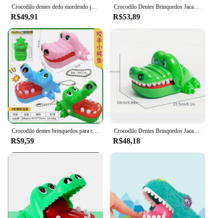
Crocodilo dentes dedo mordendo jogo e tubarão mouse mordendo mão brinquedos engraçados para crianças e adultos alívio do estresse brincadeira brinquedos
Crocodilo Dentes Brinquedos Jacaré Morte Dedo Dentista Jogos Piadas Jogo da Sorte Pranks Brinquedos infantis Engraçado Holiday Party Jogos para a família
R$49,91
R$53,89
Crocodilo dentes brinquedos para crianças, Jacaré mordendo dedo, Jogos de dentista, Jokes Game of Luck Prank, Funny Holiday Party, Jogos de família
Crocodilo Dentes Brinquedos Jacaré Morte Dedo Dentista Jogos Piadas Jogo da Sorte Pranks Brinquedos infantis Engraçado Holiday Party Jogos para a família
R$9,59
R$48,18