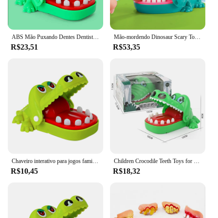
ABS Mão Puxando Dentes Dentista Jogo, Brinquedo Clássico Do Partido, Crocodilo Dentes
Mão-mordendo Dinosaur Scary Toy para crianças, Funny Trick, Jogo Interativo de Descompressão, Dinosaur Puxando, Dentes Bar, Novidade Brinquedos Presentes
R$23,51
R$53,35
Chaveiro interativo para jogos familiares, Brinquedos de dentes de crocodilo, Jacaré Family Party Toy, Criativo não tóxico
Children Crocodile Teeth Toys for Kids Crocodile Biting Finger Dentist Games Funny Toys for Adult Stress Relief Prank Toys Gifts
R$10,45
R$18,32