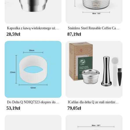
Kapsułka z kawą wielokrotnego użytku ze stali nierdzewnej Filtr kubka na kapsułki z kawą wielokrotnego użytku kompatybilny z akcesoriami kuchennymi Delta Q Coffee
Stainless Steel Reusable Coffee Capsules Kitchen Reusable Coffee Capsule Cup Filter Compatible For Delta Q Coffee Accessories
28,59zł
87,19zł
Do Delta Q NDIQ7323 ekspres do kawy kapsułka wielokrotnego użytku Pod stal nierdzewna wielokrotnego napełniania filtry do kawy filiżanki akcesoria do kawy
ICafilas dla delta Q ze stali nierdzewnej kapsułki kawy do ponownego napełniania filtr Pod kapper kompatybilny z ekspresem do kawy DELTA Q
53,19zł
79,05zł