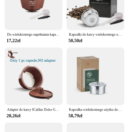
Do wielokrotnego napełniania kapsułka Dolce Gusto rękaw silikonowy ze stali nierdzewnej metalowy ekspres do kawy Dolci Gusto miarka do kawy Tamper i Cafilas
Kapsułki do kawy wielokrotnego użytku ze stali nierdzewnej Kuchenne kapsułki do kawy wielokrotnego użytku Filtr kubka kompatybilny z akcesoriami do kawy Delta Q
17,22zł
50,50zł
Adapter do kawy ICafilas Dolce Gusto Adapter do kapsułek wielokrotnego użytku z akcesoriami do ekspresu do kawy Genio S Piccolo
Kapsułka wielokrotnego użytku do ekspresu do kawy Delta Q NDIQ7323 MINIQOOL akcesoria do filtr do kawy Espresso ze stali nierdzewnej
20,26zł
58,79zł