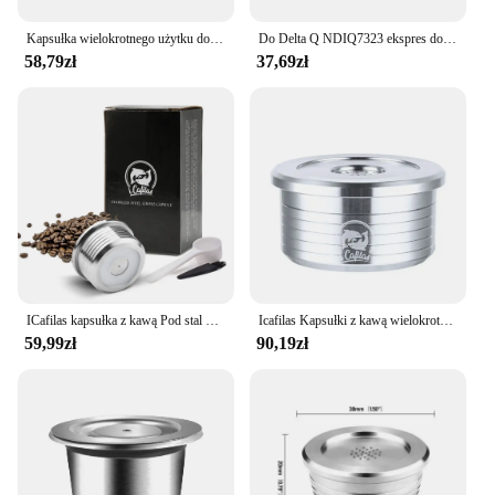
addition to any coffee or tea lover's collection.
Kapsułka wielokrotnego użytku do ekspresu do kawy Delta Q NDIQ7323 MINIQOOL akcesoria do filtr do kawy Espresso ze stali nierdzewnej
Do Delta Q NDIQ7323 ekspres do kawy kapsułka wielokrotnego użytku Pod stal nierdzewna wielokrotnego napełniania filtry do kawy filiżanki akcesoria do kawy
58,79zł
37,69zł
ICafilas kapsułka z kawą Pod stal nierdzewna metalowe filtry do kawy kubek do Delta Q NDIQ7323
Icafilas Kapsułki z kawą wielokrotnego użytku Filtry wielokrotnego użytku ze stali nierdzewnej do DELTA Q
59,99zł
90,19zł