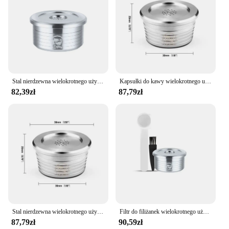
Stal nierdzewna wielokrotnego użytku filtr kubeczek na kapsułkę kapsułka z kawą wielokrotnego użytku kapsułka z kawą kompatybilny z AAA 3A C225/delta q NDIQ7323
Kapsułki do kawy wielokrotnego użytku ze stali nierdzewnej Kuchenne kapsułki do kawy wielokrotnego użytku Filtr kubka kompatybilny z akcesoriami do kawy Delta Q
82,39zł
87,79zł
Stal nierdzewna wielokrotnego użytku kapsułka z kawą kuchenny wielokrotnego użytku kapsułka z kawą filtr kubeczek na kapsułkę kompatybilny z akcesoria do kawy Delta Q
Filtr do filiżanek wielokrotnego użytku ze stali nierdzewnej kompatybilny z AAA 3A C225/delta q NDIQ7323/EP MINI (punktowy laazza)
87,79zł
90,59zł