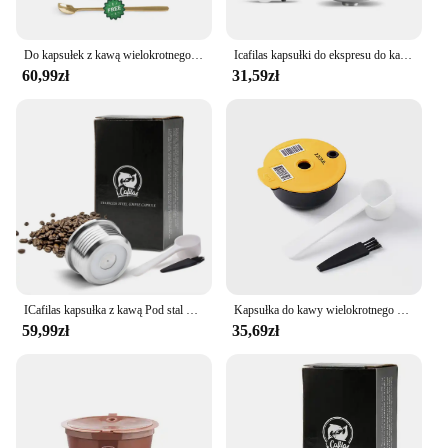
Do kapsułek z kawą wielokrotnego użytku Nespresso ze stali nierdzewnej bogate kremie Espresso filtry wielokrotnego napełniania Pod Fit Inissia Pixie Essenza Mini
Icafilas kapsułki do ekspresu do kawy wielokrotnego użytku dla Dolce Gusto dla cafissimo dla Delta Q dla Philips Senseo dla filtra Nespresso
60,99zł
31,59zł
ICafilas kapsułka z kawą Pod stal nierdzewna metalowe filtry do kawy kubek do Delta Q NDIQ7323
Kapsułka do kawy wielokrotnego użytku Bosch do ekspresu Tassimo BOSCH Kubek filtrujący do wielokrotnego napełniania Ekspres do espresso 60ml/180ml/200ml/220ml icafilas
59,99zł
35,69zł