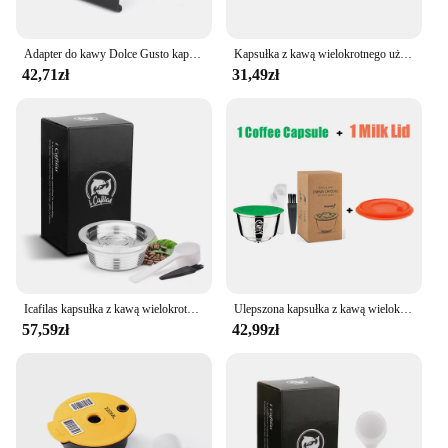
Adapter do kawy Dolce Gusto kapsułka wielokrotnego użytku kompatybilny z akcesoriami do kawy Genio S / Piccolo XS ekspres do kawy Espresso
Kapsułka z kawą wielokrotnego użytku ze stali nierdzewnej Filtr kubka na kapsułki z kawą wielokrotnego użytku kompatybilny z akcesoriami kuchennymi Delta Q Coffee
42,71zł
31,49zł
Icafilas kapsułka z kawą wielokrotnego użytku do Lavazza Mio filtry do kawy ze stali nierdzewnej do Lavazza A Modo Mio Machine Pod
Ulepszona kapsułka z kawą wielokrotnego użytku do Dolce Gusto Kubek filtrujący ze stali nierdzewnej wielokrotnego użytku do ekspresu do kawy Nescafe Crema Maker
57,59zł
42,99zł