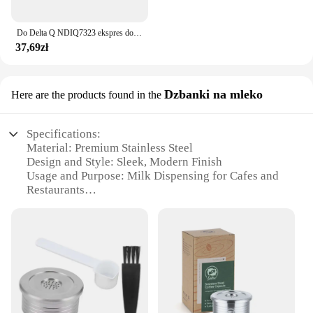
Do Delta Q NDIQ7323 ekspres do kawy kapsułka wielokrotnego użytku Pod stal nierdzewna wielokrotnego napełniania filtry do kawy filiżanki akcesoria do kawy
37,69zł
Dzbanki na mleko
Here are the products found in the
Specifications:
Material: Premium Stainless Steel
Design and Style: Sleek, Modern Finish
Usage and Purpose: Milk Dispensing for Cafes and
Restaurants
Type and Category: Commercial Milk Dispenser Set
Performance and Property: High-Capacity, Efficient
Dispensing
Parts and Accessories: Includes 3 x 1L Milk
Dispensers and 1 x 3L Milk Dispenser
Features:
**Optimized for Commercial Use**