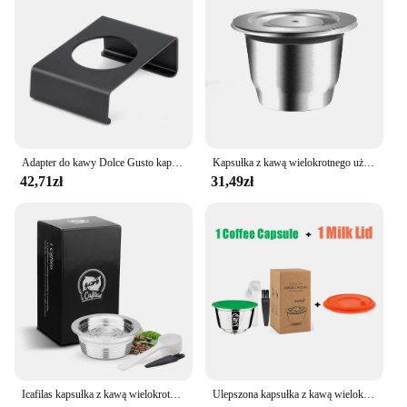
Adapter do kawy Dolce Gusto kapsułka wielokrotnego użytku kompatybilny z akcesoriami do kawy Genio S / Piccolo XS ekspres do kawy Espresso
Kapsułka z kawą wielokrotnego użytku ze stali nierdzewnej Filtr kubka na kapsułki z kawą wielokrotnego użytku kompatybilny z akcesoriami kuchennymi Delta Q Coffee
42,71zł
31,49zł
Icafilas kapsułka z kawą wielokrotnego użytku do Lavazza Mio filtry do kawy ze stali nierdzewnej do Lavazza A Modo Mio Machine Pod
Ulepszona kapsułka z kawą wielokrotnego użytku do Dolce Gusto Kubek filtrujący ze stali nierdzewnej wielokrotnego użytku do ekspresu do kawy Nescafe Crema Maker