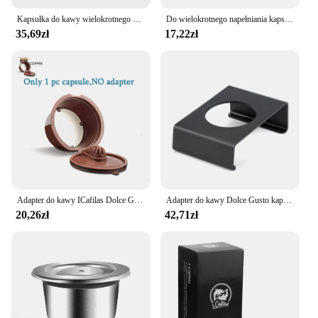
Kapsułka do kawy wielokrotnego użytku Bosch do ekspresu Tassimo BOSCH Kubek filtrujący do wielokrotnego napełniania Ekspres do espresso 60ml/180ml/200ml/220ml icafilas
Do wielokrotnego napełniania kapsułka Dolce Gusto rękaw silikonowy ze stali nierdzewnej metalowy ekspres do kawy Dolci Gusto miarka do kawy Tamper i Cafilas
35,69zł
17,22zł
Adapter do kawy ICafilas Dolce Gusto Adapter do kapsułek wielokrotnego użytku z akcesoriami do ekspresu do kawy Genio S Piccolo
Adapter do kawy Dolce Gusto kapsułka wielokrotnego użytku kompatybilny z akcesoriami do kawy Genio S / Piccolo XS ekspres do kawy Espresso
20,26zł
42,71zł