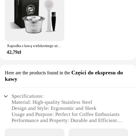
Kapsułka z kawą wielokrotnego użytku ze stali nierdzewnej do ekspresu Cafissimo Classic K FEE Caffitaly i Tchibo Maszyna z trzema sercami
42,79zł
Części do ekspresu do
Here are the products found in the
kawy
Specifications:
Material: High-quality Stainless Steel
Design and Style: Ergonomic and Sleek
Usage and Purpose: Perfect for Coffee Enthusiasts
Performance and Property: Durable and Efficient
Parts and Accessories: Comprehensive Set Included
Typical Adaptive Scenario: Home, Office, or Cafe