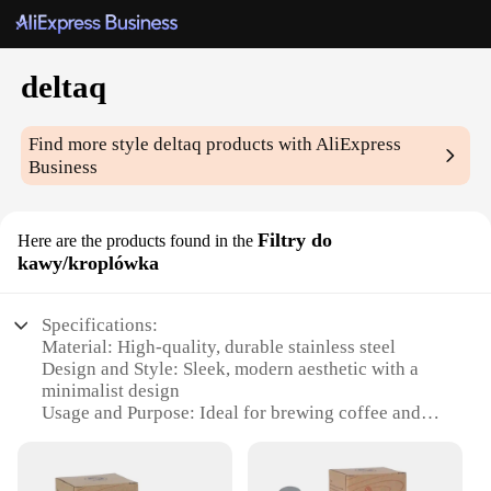
deltaq
Find more style
deltaq
products with AliExpress
Business
Filtry do
Here are the products found in the
kawy/kroplówka
Specifications:
Material: High-quality, durable stainless steel
Design and Style: Sleek, modern aesthetic with a
minimalist design
Usage and Purpose: Ideal for brewing coffee and
tea, as well as for serving cold beverages
Performance and Property: Excellent heat retention,
ensuring your drinks stay at the perfect temperature