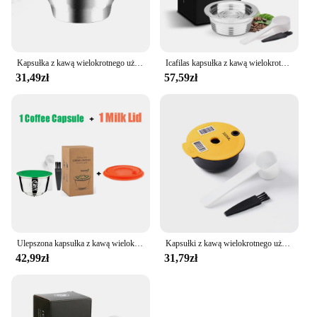
Kapsułka z kawą wielokrotnego użytku ze stali nierdzewnej Filtr kubka na kapsułki z kawą wielokrotnego użytku kompatybilny z akcesoriami kuchennymi Delta Q Coffee
Icafilas kapsułka z kawą wielokrotnego użytku do Lavazza Mio filtry do kawy ze stali nierdzewnej do Lavazza A Modo Mio Machine Pod
31,49zł
57,59zł
Ulepszona kapsułka z kawą wielokrotnego użytku do Dolce Gusto Kubek filtrujący ze stali nierdzewnej wielokrotnego użytku do ekspresu do kawy Nescafe Crema Maker
Kapsułki z kawą wielokrotnego użytku do ekspresu BOSCH-s Tassimo Happy Vivy filtr do ekspresu do kawy wielokrotnego użytku ze stali nierdzewnej 180ML/220ML
42,99zł
31,79zł