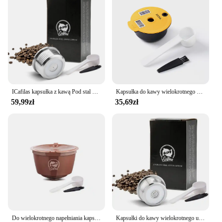
ICafilas kapsułka z kawą Pod stal nierdzewna metalowe filtry do kawy kubek do Delta Q NDIQ7323
Kapsułka do kawy wielokrotnego użytku Bosch do ekspresu Tassimo BOSCH Kubek filtrujący do wielokrotnego napełniania Ekspres do espresso 60ml/180ml/200ml/220ml icafilas
59,99zł
35,69zł
Do wielokrotnego napełniania kapsułka Dolce Gusto rękaw silikonowy ze stali nierdzewnej metalowy ekspres do kawy Dolci Gusto miarka do kawy Tamper i Cafilas
Kapsułki do kawy wielokrotnego użytku ze stali nierdzewnej Kuchenne kapsułki do kawy wielokrotnego użytku Filtr kubka kompatybilny z akcesoriami do kawy Delta Q