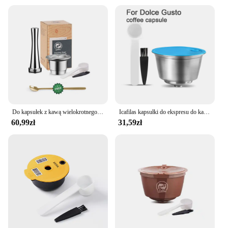
Do kapsułek z kawą wielokrotnego użytku Nespresso ze stali nierdzewnej bogate kremie Espresso filtry wielokrotnego napełniania Pod Fit Inissia Pixie Essenza Mini
Icafilas kapsułki do ekspresu do kawy wielokrotnego użytku dla Dolce Gusto dla cafissimo dla Delta Q dla Philips Senseo dla filtra Nespresso
60,99zł
31,59zł