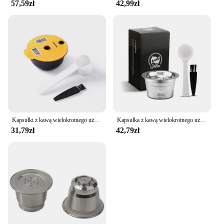
57,59zł
42,99zł
Kapsułki z kawą wielokrotnego użytku do ekspresu BOSCH-s Tassimo Happy Vivy filtr do ekspresu do kawy wielokrotnego użytku ze stali nierdzewnej 180ML/220ML
Kapsułka z kawą wielokrotnego użytku ze stali nierdzewnej do ekspresu Cafissimo Classic K FEE Caffitaly i Tchibo Maszyna z trzema sercami
31,79zł
42,79zł