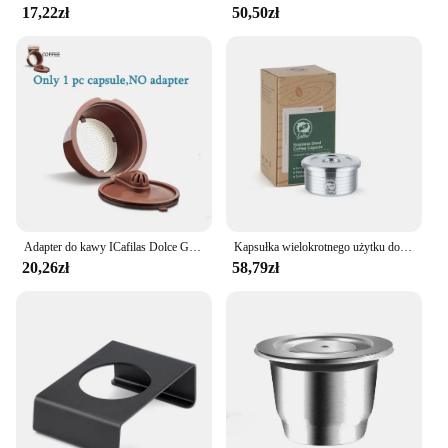
17,22zł
50,50zł
Adapter do kawy ICafilas Dolce Gusto Adapter do kapsułek wielokrotnego użytku z akcesoriami do ekspresu do kawy Genio S Piccolo
Kapsułka wielokrotnego użytku do ekspresu do kawy Delta Q NDIQ7323 MINIQOOL akcesoria do filtr do kawy Espresso ze stali nierdzewnej
20,26zł
58,79zł