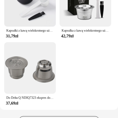
Kapsułki z kawą wielokrotnego użytku do ekspresu BOSCH-s Tassimo Happy Vivy filtr do ekspresu do kawy wielokrotnego użytku ze stali nierdzewnej 180ML/220ML
Kapsułka z kawą wielokrotnego użytku ze stali nierdzewnej do ekspresu Cafissimo Classic K FEE Caffitaly i Tchibo Maszyna z trzema sercami
31,79zł
42,79zł
Do Delta Q NDIQ7323 ekspres do kawy kapsułka wielokrotnego użytku Pod stal nierdzewna wielokrotnego napełniania filtry do kawy filiżanki akcesoria do kawy
37,69zł