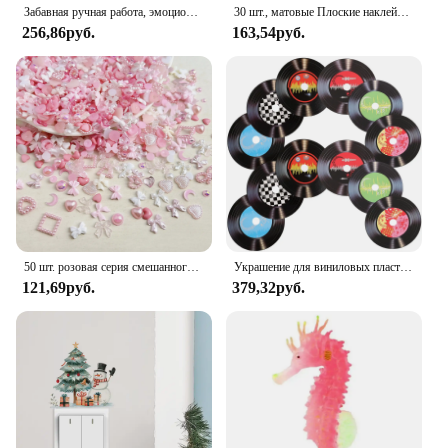
Забавная ручная работа, эмоциональная поддержка, кукла, подарок, вязаная крючком, поощрительная игрушка, украшение для парня, мужа, украшение комнаты
30 шт., матовые Плоские наклейки для ногтей
256,86руб.
163,54руб.
50 шт. розовая серия смешанного дизайна 3D акриловые украшения для ногтей шармы изысканные акриловые украшения кавайные аксессуары для ногтей «сделай сам»
Украшение для виниловых пластинок, винтажные настенные Декорации для магазина, диско, поддельные украшения для музыки
121,69руб.
379,32руб.