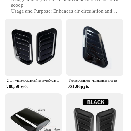
scoop
Usage and Purpose: Enhances air circulation and
protects against insects
Typical Adaptive Scenario: Suitable for various
indoor and outdoor settings
Shape or Size or Weight or Quantity: Available in
sets or individually, customizable sizes
Performance and Property: Easy to install, maintains
aesthetic appeal
Features:
**Elevate Your Space with Elegance and
Functionality**
2 шт. универсальный автомобильный декоративный элемент из углеродного волокна, воздухозаборник, капюшон, совок, вентиляционная крышка, наклейки, украшение, стиль
Универсальное украшение для автомобиля из углеродного волокна, воздушный поток, впускной капюшон, овальная крышка, вентиляционная крышка, наклейки, украшение, Стайлинг
709,50руб.
731,06руб.
The decorative air flow scoop is a unique blend of
form and function, designed to not only enhance the
aesthetics of your space but also to provide
practical benefits. The sleek, modern design of this
air flow scoop is sure to complement any decor,
whether it's a contemporary living room or a
minimalist office. Its versatility extends to various
settings, making it an ideal choice for both indoor