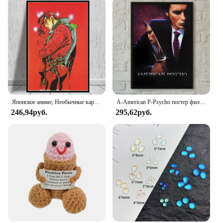
Японское аниме, Необычные картины Джоджо S, необычная Картина на холсте с мультяшным рисунком, подарок, иллюстрация манги, спальня, картина для домашнего декора
A-American P-Psycho постер фильма самоклеящаяся художественная водостойкая бумажная наклейка кофейня бар комната Настенный декор
246,94руб.
295,62руб.