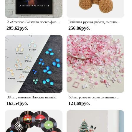
A-American P-Psycho постер фильма самоклеящаяся художественная водостойкая бумажная наклейка кофейня бар комната Настенный декор
Забавная ручная работа, эмоциональная поддержка, кукла, подарок, вязаная крючком, поощрительная игрушка, украшение для парня, мужа, украшение комнаты
295,62руб.
256,86руб.
30 шт., матовые Плоские наклейки для ногтей
50 шт. розовая серия смешанного дизайна 3D акриловые украшения для ногтей шармы изысканные акриловые украшения кавайные аксессуары для ногтей «сделай сам»
163,54руб.
121,69руб.