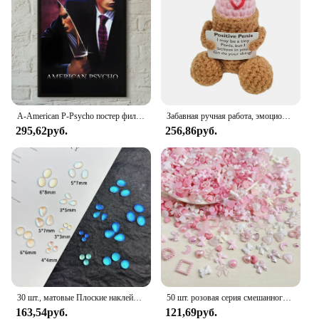
A-American P-Psycho постер фильма самоклеящаяся художественная водостойкая бумажная наклейка кофейня бар комната Настенный декор
Забавная ручная работа, эмоциональная поддержка, кукла, подарок, вязаная крючком, поощрительная игрушка, украшение для парня, мужа, украшение комнаты
295,62руб.
256,86руб.
30 шт., матовые Плоские наклейки для ногтей
50 шт. розовая серия смешанного дизайна 3D акриловые украшения для ногтей шармы изысканные акриловые украшения кавайные аксессуары для ногтей «сделай сам»
163,54руб.
121,69руб.