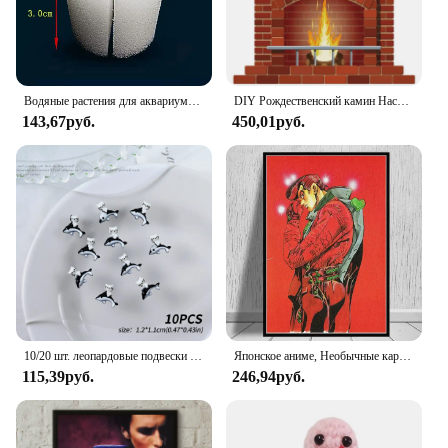
Водяные растения для аквариума с фиксированным основанием, посадочная раковина, украшения для аквариума, керамическое кольцо, крепежный горшок для водных растений в горошек
DIY Рождественский камин Настенный декор наклейка искусственный камин с наклейкой для комнаты кухни наклейка в форме пламени 50x70 см
143,67руб.
450,01руб.
10/20 шт. леопардовые подвески для ногтей «Hello Kitty», аксессуары, популярные осенние украшения «Hello Kitty Cat Heart Bow «сделай сам», дизайн ногтей, коричневый леопардовый декор
Японское аниме, Необычные картины Джоджо S, необычная Картина на холсте с мультяшным рисунком, подарок, иллюстрация манги, спальня, картина для домашнего декора
115,39руб.
246,94руб.