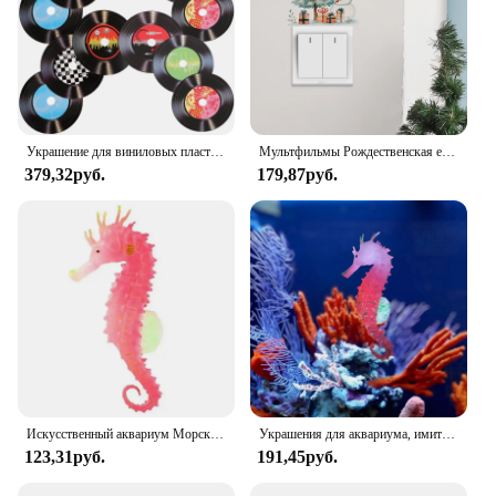
Украшение для виниловых пластинок, винтажные настенные Декорации для магазина, диско, поддельные украшения для музыки
Мультфильмы Рождественская елка Снеговик Переключатель наклейка комната декоративные обои праздничный дом самодельный новогодний обои
379,32руб.
179,87руб.
Искусственный аквариум Морская лошадь Гиппокамп Орнамент Аквариум Медуза Декор Новый 1 шт.
Украшения для аквариума, имитация светящегося в темноте, силиконовый морской конек с присоской, украшения для аквариума и пейзажа
123,31руб.
191,45руб.