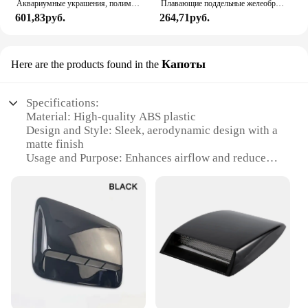
Аквариумные украшения, полимерные ископаемые искусственные аквариумные украшения, креветки, маленькие рыбы, рептилии, навес для аквариума, ландшафтный декор, Новинка
Плавающие поддельные желеобразные рыбы для украшения аквариума, морские тропические рыбки для ландшафта, имитация рыб, украшения для аквариума
601,83руб.
264,71руб.
Капоты
Here are the products found in the
Specifications:
Material: High-quality ABS plastic
Design and Style: Sleek, aerodynamic design with a
matte finish
Usage and Purpose: Enhances airflow and reduces
engine heat
Typical Adaptive Scenario: Fits a variety of
vehicles, including cars, trucks, and motorcycles
Shape or Size or Weight or Quantity: Lightweight
and easy to install, available in sets or individually
Performance and Property: Improves vehicle
performance and aesthetics
Features:
**Optimized Aerodynamics for Performance**