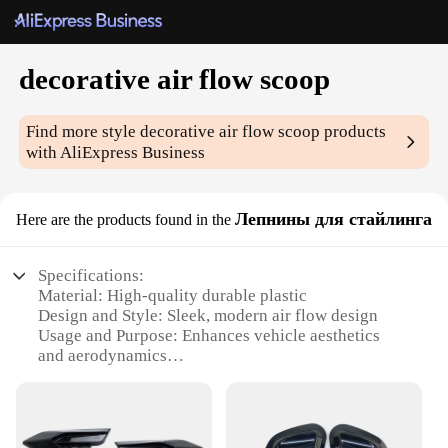
decorative air flow scoop
Find more style
decorative air flow scoop
products
with AliExpress Business
Лепнины для стайлинга
Here are the products found in the
Specifications:
Material: High-quality durable plastic
Design and Style: Sleek, modern air flow design
Usage and Purpose: Enhances vehicle aesthetics
and aerodynamics
Shape or Size: Compact and lightweight for easy
installation
Performance and Property: Improves airflow for
better engine performance