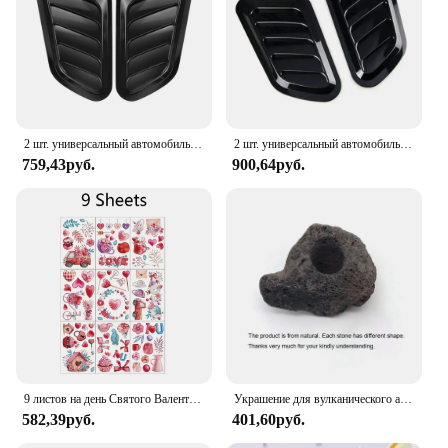
individually, allowing you to customize the quantity
and size to suit your needs. Its wholesale
availability makes it an attractive option for
businesses, while its practicality makes it a must-
have for anyone seeking to improve their indoor or
outdoor living space.
2 шт. универсальный автомобильный тюнинговый капот из углеродного волокна, воздухозаборник, украшение, капот, совок, вентиляционная крышка, наклейки, украшение, стиль
2 шт. универсальный автомобильный тюнинг капота из углеродного волокна воздушный поток впускное украшение капот ковш крышка на вентиляционное отверстие наклейки украшение Стайлинг
759,43руб.
900,64руб.
9 листов на день Святого Валентина, цепляющиеся на окно, мультяшные наклейки в форме сердца, стеклянные наклейки на холодильник, вечерние украшения для дома
Украшение для вулканического аквариума, фиксирующий горшок для аквариума, горшок для растений в горошек, горшок для посадки, аксессуары для аквариума, черный фильтр
582,39руб.
401,60руб.