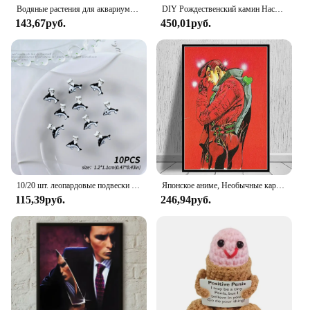
Водяные растения для аквариума с фиксированным основанием, посадочная раковина, украшения для аквариума, керамическое кольцо, крепежный горшок для водных растений в горошек
DIY Рождественский камин Настенный декор наклейка искусственный камин с наклейкой для комнаты кухни наклейка в форме пламени 50x70 см
143,67руб.
450,01руб.
10/20 шт. леопардовые подвески для ногтей «Hello Kitty», аксессуары, популярные осенние украшения «Hello Kitty Cat Heart Bow «сделай сам», дизайн ногтей, коричневый леопардовый декор
Японское аниме, Необычные картины Джоджо S, необычная Картина на холсте с мультяшным рисунком, подарок, иллюстрация манги, спальня, картина для домашнего декора
115,39руб.
246,94руб.