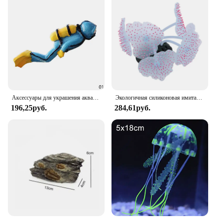
Аксессуары для украшения аквариума, мини-украшения для людей, растения, камни, декор, черепаха, флуоресцентные цвета для аквариума, светоотражающие
Экологичная силиконовая имитация кораллового флуоресцентного фотографического орнамента для аквариума
196,25руб.
284,61руб.