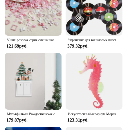
50 шт. розовая серия смешанного дизайна 3D акриловые украшения для ногтей шармы изысканные акриловые украшения кавайные аксессуары для ногтей «сделай сам»
Украшение для виниловых пластинок, винтажные настенные Декорации для магазина, диско, поддельные украшения для музыки
121,69руб.
379,32руб.
Мультфильмы Рождественская елка Снеговик Переключатель наклейка комната декоративные обои праздничный дом самодельный новогодний обои
Искусственный аквариум Морская лошадь Гиппокамп Орнамент Аквариум Медуза Декор Новый 1 шт.
179,87руб.
123,31руб.