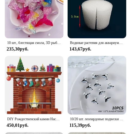
10 шт., блестящая смола, 3D рыбий хвост, плоская задняя часть, стразы, фигурка, аппликации, сделай сам, хвост русалки, скрапбук, ремесло, сделай сам, декор с бантом, OL772
Водяные растения для аквариума с фиксированным основанием, посадочная раковина, украшения для аквариума, керамическое кольцо, крепежный горшок для водных растений в горошек
235,30руб.
143,67руб.
DIY Рождественский камин Настенный декор наклейка искусственный камин с наклейкой для комнаты кухни наклейка в форме пламени 50x70 см
10/20 шт. леопардовые подвески для ногтей «Hello Kitty», аксессуары, популярные осенние украшения «Hello Kitty Cat Heart Bow «сделай сам», дизайн ногтей, коричневый леопардовый декор
450,01руб.
115,39руб.