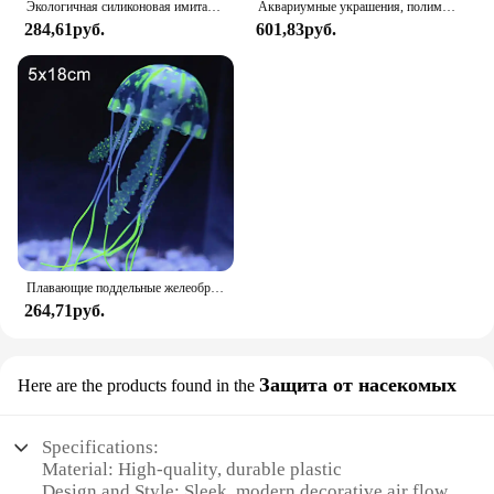
Экологичная силиконовая имитация кораллового флуоресцентного фотографического орнамента для аквариума
Аквариумные украшения, полимерные ископаемые искусственные аквариумные украшения, креветки, маленькие рыбы, рептилии, навес для аквариума, ландшафтный декор, Новинка
284,61руб.
601,83руб.
Плавающие поддельные желеобразные рыбы для украшения аквариума, морские тропические рыбки для ландшафта, имитация рыб, украшения для аквариума
264,71руб.
Защита от насекомых
Here are the products found in the
Specifications:
Material: High-quality, durable plastic
Design and Style: Sleek, modern decorative air flow