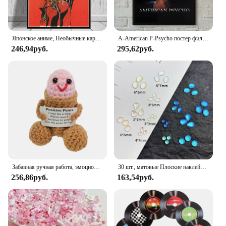
Японское аниме, Необычные картины Джоджо S, необычная Картина на холсте с мультяшным рисунком, подарок, иллюстрация манги, спальня, картина для домашнего декора
A-American P-Psycho постер фильма самоклеящаяся художественная водостойкая бумажная наклейка кофейня бар комната Настенный декор
246,94руб.
295,62руб.
Забавная ручная работа, эмоциональная поддержка, кукла, подарок, вязаная крючком, поощрительная игрушка, украшение для парня, мужа, украшение комнаты
30 шт., матовые Плоские наклейки для ногтей
256,86руб.
163,54руб.