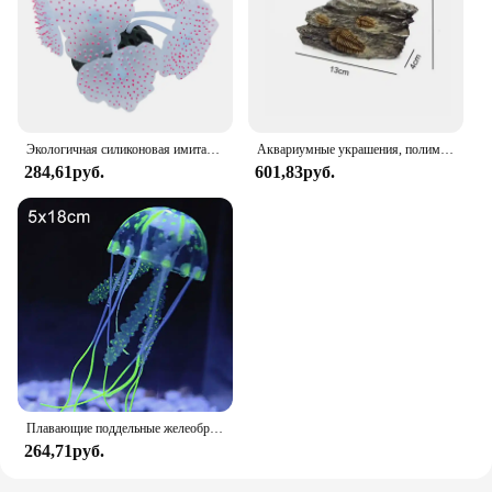
Экологичная силиконовая имитация кораллового флуоресцентного фотографического орнамента для аквариума
Аквариумные украшения, полимерные ископаемые искусственные аквариумные украшения, креветки, маленькие рыбы, рептилии, навес для аквариума, ландшафтный декор, Новинка
284,61руб.
601,83руб.
Плавающие поддельные желеобразные рыбы для украшения аквариума, морские тропические рыбки для ландшафта, имитация рыб, украшения для аквариума
264,71руб.