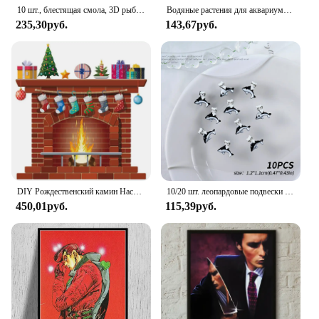
10 шт., блестящая смола, 3D рыбий хвост, плоская задняя часть, стразы, фигурка, аппликации, сделай сам, хвост русалки, скрапбук, ремесло, сделай сам, декор с бантом, OL772
Водяные растения для аквариума с фиксированным основанием, посадочная раковина, украшения для аквариума, керамическое кольцо, крепежный горшок для водных растений в горошек
235,30руб.
143,67руб.
DIY Рождественский камин Настенный декор наклейка искусственный камин с наклейкой для комнаты кухни наклейка в форме пламени 50x70 см
10/20 шт. леопардовые подвески для ногтей «Hello Kitty», аксессуары, популярные осенние украшения «Hello Kitty Cat Heart Bow «сделай сам», дизайн ногтей, коричневый леопардовый декор
450,01руб.
115,39руб.