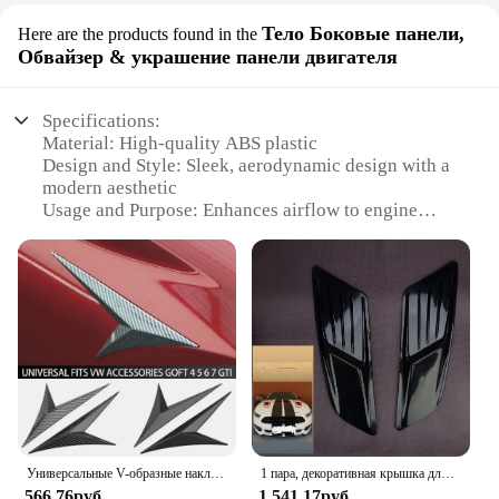
Тело Боковые панели,
Here are the products found in the
Обвайзер & украшение панели двигателя
Specifications:
Material: High-quality ABS plastic
Design and Style: Sleek, aerodynamic design with a
modern aesthetic
Usage and Purpose: Enhances airflow to engine
compartment, improving performance
Typical Adaptive Scenario: Fits a variety of
vehicles, including cars, trucks, and motorcycles
Shape or Size or Weight or Quantity: Customizable
to fit various vehicle models
Performance and Property: Lightweight, durable,
and easy to install
Features:
|Wholesale|
Универсальные V-образные наклейки для боковых крыльев автомобиля, 2 шт.
1 пара, декоративная крышка для вентиляционного отверстия капота
**Elevate Your Vehicle's Appearance**
566,76руб.
1 541,17руб.