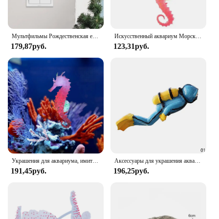
Мультфильмы Рождественская елка Снеговик Переключатель наклейка комната декоративные обои праздничный дом самодельный новогодний обои
Искусственный аквариум Морская лошадь Гиппокамп Орнамент Аквариум Медуза Декор Новый 1 шт.
179,87руб.
123,31руб.
Украшения для аквариума, имитация светящегося в темноте, силиконовый морской конек с присоской, украшения для аквариума и пейзажа
Аксессуары для украшения аквариума, мини-украшения для людей, растения, камни, декор, черепаха, флуоресцентные цвета для аквариума, светоотражающие
191,45руб.
196,25руб.