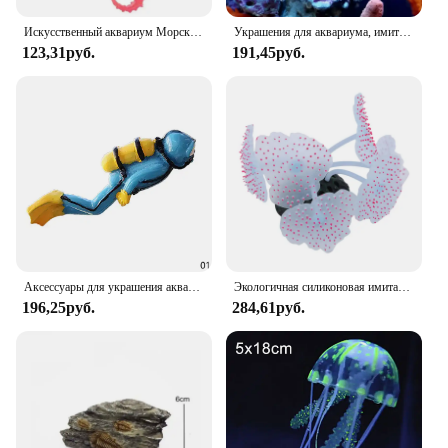
Искусственный аквариум Морская лошадь Гиппокамп Орнамент Аквариум Медуза Декор Новый 1 шт.
Украшения для аквариума, имитация светящегося в темноте, силиконовый морской конек с присоской, украшения для аквариума и пейзажа
123,31руб.
191,45руб.
Аксессуары для украшения аквариума, мини-украшения для людей, растения, камни, декор, черепаха, флуоресцентные цвета для аквариума, светоотражающие
Экологичная силиконовая имитация кораллового флуоресцентного фотографического орнамента для аквариума
196,25руб.
284,61руб.