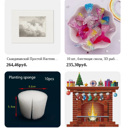
Скандинавский Простой Настенный художественный винтажный эскиз дерево Горный цветок HD живопись плакаты и принты Декор для дома спальни гостиной
10 шт., блестящая смола, 3D рыбий хвост, плоская задняя часть, стразы, фигурка, аппликации, сделай сам, хвост русалки, скрапбук, ремесло, сделай сам, декор с бантом, OL772
264,46руб.
235,30руб.