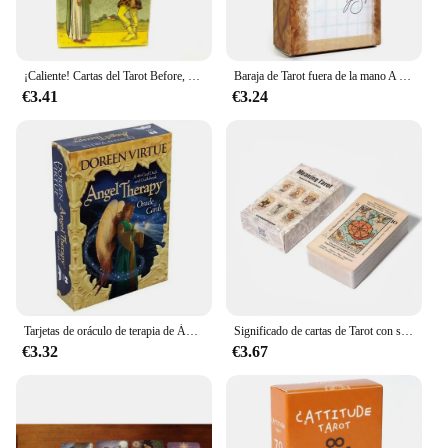
¡Caliente! Cartas del Tarot Before, 78 baraja de Tarot, visión en inglés, adivinación del destino, juegos de mesa para principiantes, fiesta familiar, juguetes para mujeres y niños
Baraja de Tarot fuera de la mano A 78 cartas de Tarot, juegos de mesa de adivinación únicos, Taro, juego completo en inglés, misterioso
€3.41
€3.24
Tarjetas de oráculo de terapia de Ángel, guía PDF, cartas de Tarot, juegos de mesa de cubierta para fiesta familiar, juguetes para mujeres y niños
Significado de cartas de Tarot con significado en ellos, Tarot para principiantes en inglés, aprender con contraseña, baraja de Tarot envejecida, juego de mesa de fiesta de adivinación
€3.32
€3.67