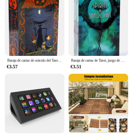
Baraja de cartas de oráculo del Tarot Rose Final, inglés para juego de mesa de adivinación del destino, Tarot y una variedad de opciones de Tarot, guía en PDF
Baraja de cartas de Tarot, juego de adivinación misteriosa, juego de mesa de fiesta familiar, sombras de espíritus, baraja de oráculo, espíritu extraño, nuevo
€3.57
€3.51