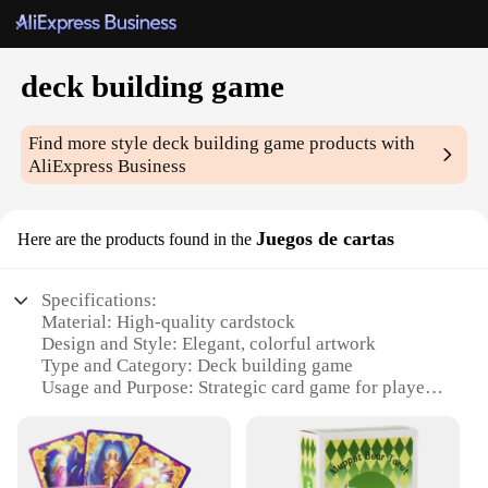
deck building game
Find more style
deck building game
products with
AliExpress Business
Juegos de cartas
Here are the products found in the
Specifications:
Material: High-quality cardstock
Design and Style: Elegant, colorful artwork
Type and Category: Deck building game
Usage and Purpose: Strategic card game for players
aged 12 and up
Performance and Property: Durable, shuffles
smoothly
Parts and Accessories: Comes with a full set of