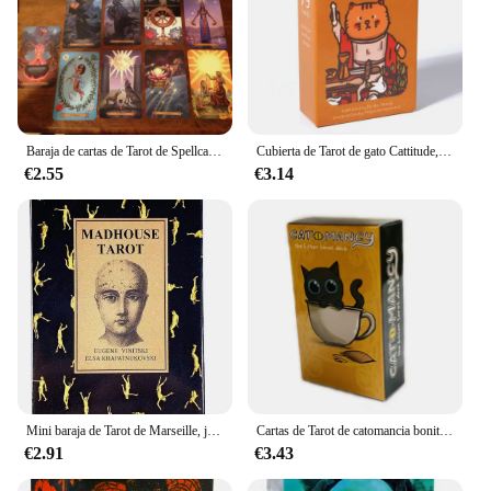
Baraja de cartas de Tarot de Spellcaster moderno Tarot Melanie Marquis nuevo juego de cartas
Cubierta de Tarot de gato Cattitude, características de varios tipos de gatos, 78 cartas, tamaño de bolsillo, juego de adivinación, adivinación
€2.55
€3.14
Mini baraja de Tarot de Marseille, juego de mesa de ocio, adivinación de La Fortuna, cartas de oráculo, entretenimiento, juego de mesa
Cartas de Tarot de catomancia bonita, baraja de patas de gato, juego de adivinación, herramientas de aprendizaje de la Fortuna, juegos de mesa para fiesta, A 78
€2.91
€3.43