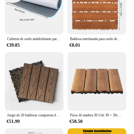
Cubierta de suelo antideslizante para barco, autoadhesiva alfombrilla de espuma EVA, 240x90cm
Baldosa entrelazada para suelo de Patio y balcón, decoración de suelo exterior para Patio, cubierta de jardín
€39.85
€8.01
Juego de 20 baldosas compuesta de plástico y madera, cubierta compuesta resistente al óxido, ideal para patios, balcones, 12.0 x 12.0 in, color gris oscuro
Pisos de madera 36 Uds 30 × 30cm azulejos de cubierta entrelazados de madera dura suelo azulejos impermeables marrones Patio exterior balcón
€51.99
€58.50