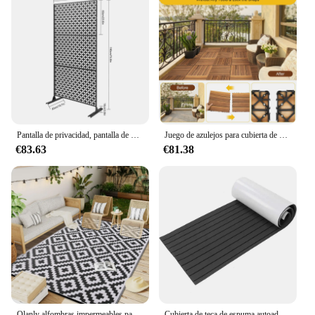
Pantalla de privacidad, pantalla de privacidad decorativa, brillo de la pantalla de la valla de privacidad y permeabilidad al aire que proporciona privacidad de la cubierta, patio
Juego de azulejos para cubierta de Patio entrelazados de madera dura, resistente al agua, 36 Uds., azulejos para suelo de piscina, baldosas de 12 "× 12" para interiores y exteriores, color marrón
€83.63
€81.38
Olanly alfombras impermeables para exteriores, alfombras Reversibles de paja de plástico para Patio, cubierta interior y exterior, Patio trasero, alfombra para Picnic familiar y balcón
Cubierta de teca de espuma autoadhesiva, suelo de barco de espuma EVA, accesorios de hoja de cubierta de teca sintética, alfombrilla de cubierta de barco marino de 2400x550x5mm