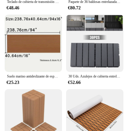
Teclado de cubierta de transmisión Visual, botón Lcd, 15 teclas, controlador de creación de contenido en vivo, botón personalizado para Windows/macos/android/ios, regalo
Paquete de 36 baldosas entrelazadas de madera dura para terraza de Patio, 12 "x 12" x 1 ", impermeables, para interiores y exteriores, baldosas entrelazadas marrones para Patio
€48.46
€80.72
Suelo marino antideslizante de espuma EVA de 3 tamaños, cubierta de teca falsa, accesorios para barcos, alfombrilla para barcos
30 Uds. Azulejos de cubierta entrelazados suelo exterior impermeable para porche junto a la piscina balcón patio trasero 30*30cm gris oscuro
€25.23
€52.66