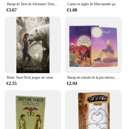
Baraja de Tarot de Adventure Time, edición de adivinación de precognición, juego divertido de cartas Borad para fiesta, adultos y niños, Niña
Cartas en inglés de Mini tamaño para parejas, baraja de cartas para beber, Charades familiares, juegos de fiesta, Borad
€3.67
€1.08
Runic Tarot Deck juegos de cartas
Baraja de oráculo de la paz interior, cartas de Tarot A 36, juego de mesa de fiesta familiar en inglés, cartas de juego de adivinación misteriosa
€2.55
€2.94