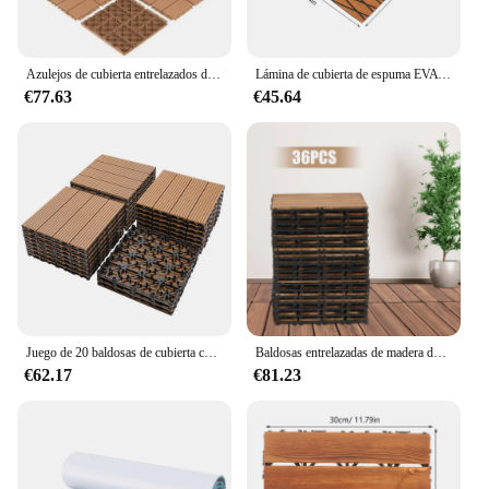
Azulejos de cubierta entrelazados de plástico, azulejos para uso al aire libre en todo tipo de clima, pavimientos de patio impermeables para piscina, balcón, patio trasero, color caqui
Lámina de cubierta de espuma EVA para suelo de barco, alfombrilla marina de teca sintética, Material autoadhesivo antideslizante para autocaravana, 94x35 pulgadas
€77.63
€45.64
Juego de 20 baldosas de cubierta compuesta de plástico y madera, cubierta compuesta FSC sostenible resistente a la oxidación, agua, clima, ideal para patios
Baldosas entrelazadas de madera dura para Patio, azulejos impermeables para exteriores, 36 piezas, color marrón, 12x12 pulgadas
€62.17
€81.23