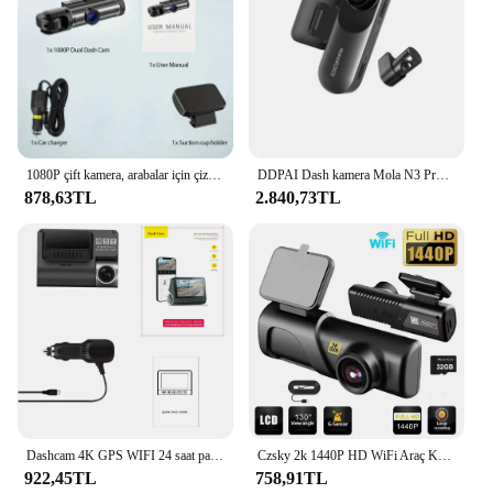
1080P çift kamera, arabalar için çizgi kam, ön ve iç, IR gece görüş ile araba kamera, döngü kayıt, geniş açılı araba kamerası
DDPAI Dash kamera Mola N3 Pro GPS sürüş araç kam Wifi akıllı bağlantı araba kaydedici 1600P HD
878,63TL
2.840,73TL
Dashcam 4K GPS WIFI 24 saat park monitörü araç içi kamera gece görüş çift kamera araba dvr'ı ön ve arka Dvr'lar Mini Video kayıt cihazı
Czsky 2k 1440P HD WiFi Araç Kamerası Araba DVR Kamera Video Kaydedici Otomatik Gece Görüş WDR Ses Kontrolü Kablosuz 24H Park Modu
922,45TL
758,91TL