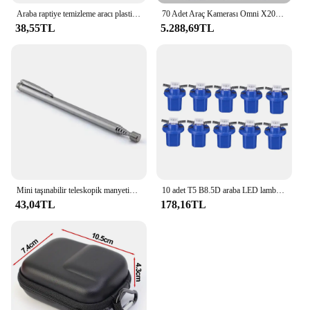
Araba raptiye temizleme aracı plastik Trim Dash kaldırma perçin klipler araba kapı paneli yükleyici kapak Pry onarım raptiye aracı
70 Adet Araç Kamerası Omni X200 360 ° Tam Görünüm Dahili GPS ADAS 70mai Araba DVR X200 Kamera 24H Park Monitörü eMMC Depolama AI Hareket
38,55TL
5.288,69TL
Mini taşınabilir teleskopik manyetik mıknatıs kalem Handy araç kapasitesi toplamak için somun cıvata uzatılabilir pikap çubuk sopa
10 adet T5 B8.5D araba LED lamba Smd ölçer 1SMD araba hız pano Dash lamba yan işık LED enstrüman ampuller aksesuarları
43,04TL
178,16TL