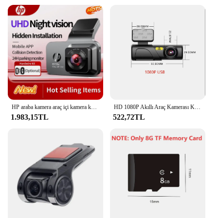
HP araba kamera araç içi kamera kamera UHD gece görüş WiFi DVR video döngü video park izleme 1296p araba araç kamerası otomatik
HD 1080P Akıllı Araç Kamerası Kamera 24 saat Park Monitörü WiFi Gece Görüş Otomatik Döngü Kayıt Hücresi Uygulama Kontrolü Araç için GPS Desteği
1.983,15TL
522,72TL