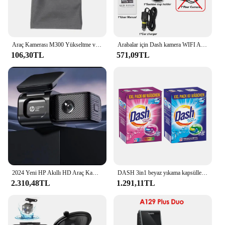
Araç Kamerası M300 Yükseltme versiyonu Araba DVR 140 ° 24 saatlik Park Modu için alan WIFI Kablosuz Bağlantı 1296P Gece Görüşü
Arabalar için Dash kamera WIFI APP araba dvr'ı 3 kanal ön kamera Video kaydedici dikiz kamera için kablosuz araç kamerası araba Assecories
106,30TL
571,09TL
2024 Yeni HP Akıllı HD Araç Kamerası Yüksek Çözünürlüklü Gece Görüş Park İzleme Elektrikli Araba Aksesuarları Ve Ekipmanları
DASH 3in1 beyaz yıkama kapsülleri 2x60 adet
2.310,48TL
1.291,11TL