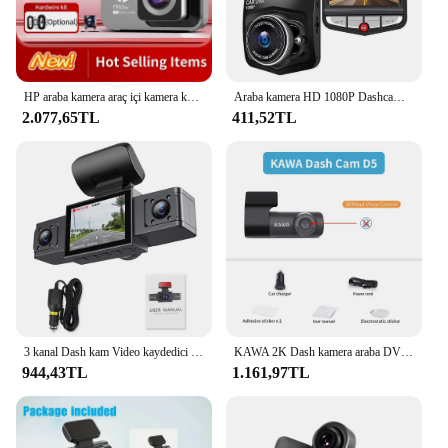
HP araba kamera araç içi kamera kamera 2k HD gece görüş WiFi DVR video döngü video park izleme araba araç kamerası otomatik
Araba kamera HD 1080P Dashcam DVR kaydedici Dash kamera araba DVR oto dikiz kamera araç kamera ayna kaydedici
2.077,65TL
411,52TL
3 kanal Dash kam Video kaydedici üç Lens araba kamera dikiz DVR ile 24H park monitörü kara kutu araba aksesuarları
KAWA 2K Dash kamera araba DVR için Dashcam Video kaydedici arabada ses kontrolü 24 saat park sensörleri WiFi APP 360 monitör
944,43TL
1.161,97TL