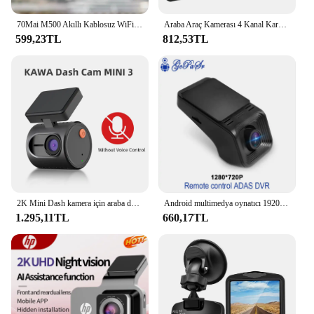
top choice for its performance and storage
capabilities.
70Mai M500 Akıllı Kablosuz WiFi Araç Araç Kamerası HD Gece Görüş 24 H Uzaktan Park İzleme Otomatik Kaydedici Araç Için
Araba Araç Kamerası 4 Kanal Kara Kutu Sürüş Kamerası FHD 1080 P Ön Sol Sağ Arka Gece Görüş Döngü Kayıt 24 H Park Monitörü
599,23TL
812,53TL
2K Mini Dash kamera için araba dvr'ı Dash kamera KAWA MINI 3 Video kaydedici acil ses kontrolü gece görüş WiFi APP monitör WDR
Android multimedya oynatıcı 1920*1080P Dashcam ADAS Mini araba dvr'ı kamera HD araba kamera otomatik dijital Video kaydedici araç kamerası
1.295,11TL
660,17TL