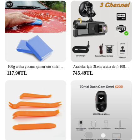
100g araba yıkama çamur oto sihirli temiz kil Bar araba temizleme araçları sihirli çamur araba temizleyici el oto yıkama araba çamaşır makinesi
Arabalar için 3Lens araba dvr'ı 1080P HD Dash kamera WIFI Video kaydedici dikiz kamera araç gece görüş kara kutu araba Assecories için
117,90TL
745,49TL