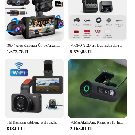
360 ° Araç Kamerası Ön ve Arka İç, 4 Kanallı FHD 4*1080P, Wi-Fi GPS Sesli Kontrol Araba Kamerası, 62GB SD Kartlı, Gece Görüşü
VIOFO A129 artı Duo araba dvr'ı Dash kamera ile dikiz kamera araba Video kaydedici Quad HD gece görüş Sony sensörü Dashcam ile GPS
1.673,78TL
5.579,88TL
Hd Dashcam kablosuz WiFi bağlantısı ön ve arka çift Lens ile ters Video araba kara kutu
70Mai Akıllı Araç Kamerası 1S Tam Görünüm Yüksek Çözünürlüklü Gece Görüş Sesli Otopark Monitörü Yeni Kurulum Ücretsiz Otomatik Kaydedici
818,01TL
2.163,01TL