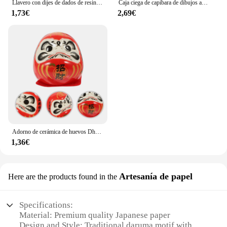
Llavero con dijes de dados de resina DnD D20, juego de RPG hecho a mano, mazmorras y dragones, llavero de dados, regalo de Navidad
Caja ciega de capibara de dibujos animados, Mini figuras de acción de capibara de simulación, decoración de escritorio de coche, regalos de cumpleaños y Navidad para niños
1,73€
2,69€
Adorno de cerámica de huevos Dharma, figuritas Daruma japonesas tradicionales, adornos de regalo, artesanías de porcelana, cerámica para coche Miss
1,36€
Artesanía de papel
Here are the products found in the
Specifications:
Material: Premium quality Japanese paper
Design and Style: Traditional daruma motif with