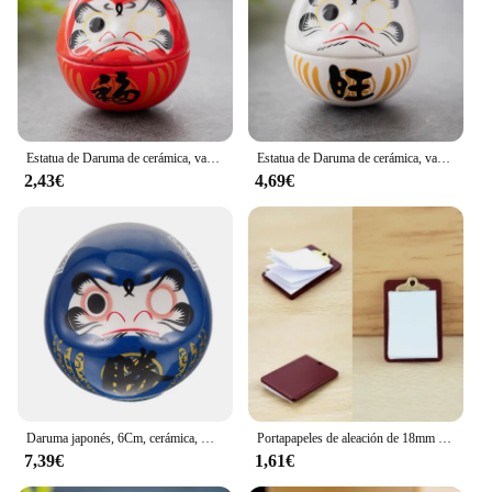
Estatua de Daruma de cerámica, vaso de Daruma, artesanías de estilo japonés, adorno de la suerte, paisaje, accesorios de decoración del hogar, regalos, 1 ud.
Estatua de Daruma de cerámica, vaso de Daruma, artesanías de estilo japonés, adorno de la suerte, paisaje, accesorios de decoración del hogar, regalos
2,43€
4,69€
Daruma japonés, 6Cm, cerámica, Mini estatua Daruma Zen, estatuilla de Ochoko Daruma, adorno de buena suerte, mesa para el hogar
Portapapeles de aleación de 18mm x 21mm con adhesivo de papel Real para muñecas, accesorios de casa de muñecas en miniatura, DIY
7,39€
1,61€