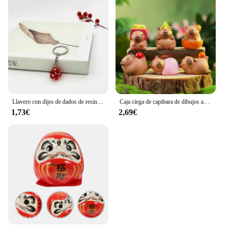
Llavero con dijes de dados de resina DnD D20, juego de RPG hecho a mano, mazmorras y dragones, llavero de dados, regalo de Navidad
Caja ciega de capibara de dibujos animados, Mini figuras de acción de capibara de simulación, decoración de escritorio de coche, regalos de cumpleaños y Navidad para niños
1,73€
2,69€