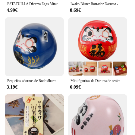
ESTATUILLA Dharma Eggs Miniture, decoración, adorno japonés, cerámica, Daruma Tumbler Dolls
Iwako Blister Borrador Daruma - Gomas de Borrar con Formas de Daruma - Regalo Perfecto y Diferente
4,99€
8,69€
Pequeños adornos de Bodhidharma, juguetes para coche, estatua de cerámica Daruma, estatua de riqueza, figuritas de porcelana, cerámica Darumafigurines para amantes japoneses
Mini figuritas de Daruma de cerámica, figuritas japonesas coleccionables, buena suerte, fortuna, suerte, decoración Fengshui, Rojo
3,19€
6,09€