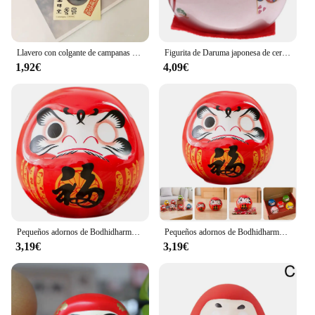
Llavero con colgante de campanas de Daruma de gato de la suerte japonés, llavero multicolor DIY, regalo de joyería con dijes de buena fortuna
Figurita de Daruma japonesa de cerámica, estatua de Darma, decoración de la riqueza
1,92€
4,09€
Pequeños adornos de Bodhidharma, estatua de riqueza Daruma, figuras de Daruma japonesas de cerámica, juguetes
Pequeños adornos de Bodhidharma, juguetes en miniatura, telescopio de cerámica Daruma, figuras Daruma, estatua de enfermera de la fortuna japonesa
3,19€
3,19€