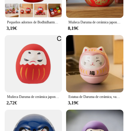
Pequeños adornos de Bodhidharma, juguetes en miniatura, telescopio de cerámica Daruma, figuras Daruma, estatua de enfermera de la fortuna japonesa
Muñeca Daruma de cerámica japonesa, adorno de fortuna de gato de la suerte, caja de dinero, mesa de oficina, artesanía Feng Shui, regalos de decoración del hogar, 4 pulgadas
3,19€
8,19€
Muñeca Daruma de cerámica japonesa, artesanía, amuleto de la suerte, adorno de la fortuna, paisaje, accesorios de decoración del hogar, regalos, decoración para sala de estar
Estatua de Daruma de cerámica, vaso de Daruma, artesanías de estilo japonés, adorno de gato de la suerte, paisaje, accesorios de decoración del hogar, regalos
2,72€
3,19€