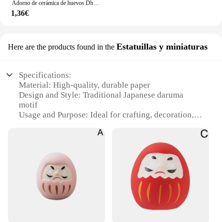
Adorno de cerámica de huevos Dharma, figuritas Daruma japonesas tradicionales, adornos de regalo, artesanías de porcelana, cerámica para coche Miss
1,36€
Estatuillas y miniaturas
Here are the products found in the
Specifications:
Material: High-quality, durable paper
Design and Style: Traditional Japanese daruma
motif
Usage and Purpose: Ideal for crafting, decoration,
and personal expression
Typical Adaptive Scenario: Perfect for home decor,
office spaces, or as gifts
Shape or Size or Weight or Quantity: Available in
sets, with varying sizes and quantities to suit
different needs
Performance and Property: Lightweight and easy to
handle, with a smooth finish for painting or writing
Features: