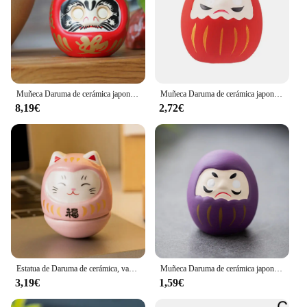
Muñeca Daruma de cerámica japonesa, adorno de fortuna de gato de la suerte, caja de dinero, mesa de oficina, artesanía Feng Shui, regalos de decoración del hogar, 4 pulgadas
Muñeca Daruma de cerámica japonesa, artesanía, amuleto de la suerte, adorno de la fortuna, paisaje, accesorios de decoración del hogar, regalos, decoración para sala de estar
8,19€
2,72€
Estatua de Daruma de cerámica, vaso de Daruma, artesanías de estilo japonés, adorno de gato de la suerte, paisaje, accesorios de decoración del hogar, regalos
Muñeca Daruma de cerámica japonesa, artesanía de dibujos animados, paisaje de gato de la suerte colorido, decoración del hogar, accesorios en miniatura, regalos de adorno de la fortuna
3,19€
1,59€