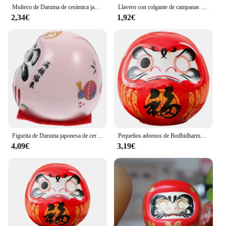
Muñeco de Daruma de cerámica japonesa, manualidades, amuleto de la suerte, adorno de fortuna, paisaje, decoración del hogar, accesorios en miniatura, regalos, 1/6 piezas
Llavero con colgante de campanas de Daruma de gato de la suerte japonés, llavero multicolor DIY, regalo de joyería con dijes de buena fortuna
2,34€
1,92€
Figurita de Daruma japonesa de cerámica, estatua de Darma, decoración de la riqueza
Pequeños adornos de Bodhidharma, estatua de riqueza Daruma, figuras de Daruma japonesas de cerámica, juguetes
4,09€
3,19€