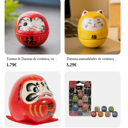
Estatua de Daruma de cerámica, vaso de Daruma, artesanías de estilo japonés, adorno de la suerte, paisaje, accesorios de decoración del hogar, regalos, 1 ud.
Daruma-manualidades de cerámica japonesa, pequeños adornos, joyería de dibujos animados de gato de la fortuna, paisaje, decoración del hogar, regalos, 4,6x3,8 cm
1,79€
3,29€