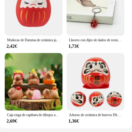
Muñecas de Daruma de cerámica japonesa, adornos de joyería de la suerte, caja de dinero con dijes, decoraciones de escritorio para el hogar y la Oficina, regalos
Llavero con dijes de dados de resina DnD D20, juego de RPG hecho a mano, mazmorras y dragones, llavero de dados, regalo de Navidad
2,42€
1,73€
Caja ciega de capibara de dibujos animados, Mini figuras de acción de capibara de simulación, decoración de escritorio de coche, regalos de cumpleaños y Navidad para niños
Adorno de cerámica de huevos Dharma, figuritas Daruma japonesas tradicionales, adornos de regalo, artesanías de porcelana, cerámica para coche Miss
2,69€
1,36€