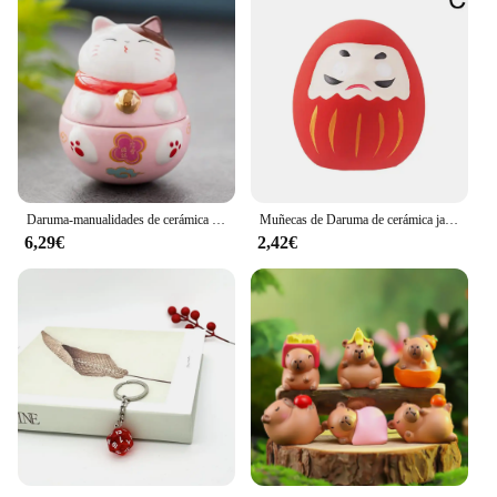
Daruma-manualidades de cerámica japonesa, adorno de dibujos animados de gato de la suerte, paisaje, accesorios de decoración del hogar, regalos, decoración para sala de estar
Muñecas de Daruma de cerámica japonesa, adornos de joyería de la suerte, caja de dinero con dijes, decoraciones de escritorio para el hogar y la Oficina, regalos
6,29€
2,42€