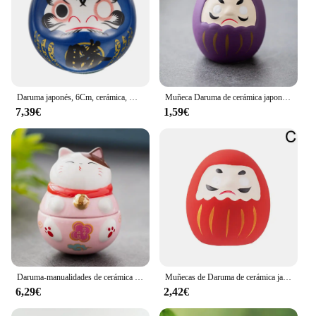
Daruma japonés, 6Cm, cerámica, Mini estatua Daruma Zen, estatuilla de Ochoko Daruma, adorno de buena suerte, mesa para el hogar
Muñeca Daruma de cerámica japonesa, artesanía de dibujos animados, paisaje de gato de la suerte colorido, decoración del hogar, accesorios en miniatura, regalos de adorno de la fortuna
7,39€
1,59€
Daruma-manualidades de cerámica japonesa, adorno de dibujos animados de gato de la suerte, paisaje, accesorios de decoración del hogar, regalos, decoración para sala de estar
Muñecas de Daruma de cerámica japonesa, adornos de joyería de la suerte, caja de dinero con dijes, decoraciones de escritorio para el hogar y la Oficina, regalos
6,29€
2,42€