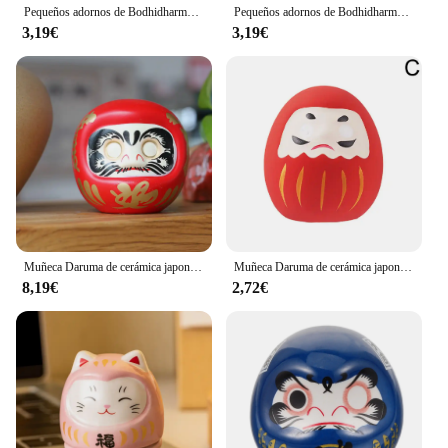
Pequeños adornos de Bodhidharma, estatua de riqueza Daruma, figuras de Daruma japonesas de cerámica, juguetes
Pequeños adornos de Bodhidharma, juguetes en miniatura, telescopio de cerámica Daruma, figuras Daruma, estatua de enfermera de la fortuna japonesa
3,19€
3,19€
Muñeca Daruma de cerámica japonesa, adorno de fortuna de gato de la suerte, caja de dinero, mesa de oficina, artesanía Feng Shui, regalos de decoración del hogar, 4 pulgadas
Muñeca Daruma de cerámica japonesa, artesanía, amuleto de la suerte, adorno de la fortuna, paisaje, accesorios de decoración del hogar, regalos, decoración para sala de estar
8,19€
2,72€