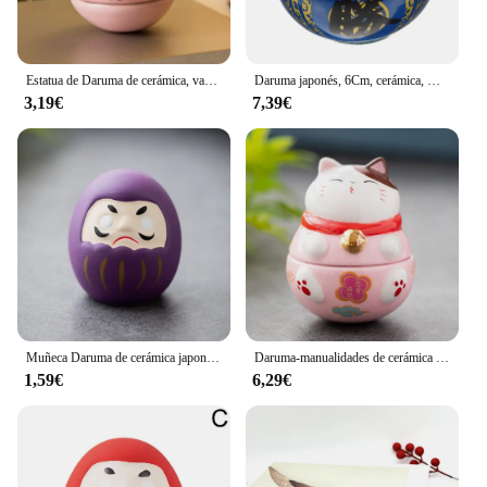
Estatua de Daruma de cerámica, vaso de Daruma, artesanías de estilo japonés, adorno de gato de la suerte, paisaje, accesorios de decoración del hogar, regalos
Daruma japonés, 6Cm, cerámica, Mini estatua Daruma Zen, estatuilla de Ochoko Daruma, adorno de buena suerte, mesa para el hogar
3,19€
7,39€
Muñeca Daruma de cerámica japonesa, artesanía de dibujos animados, paisaje de gato de la suerte colorido, decoración del hogar, accesorios en miniatura, regalos de adorno de la fortuna
Daruma-manualidades de cerámica japonesa, adorno de dibujos animados de gato de la suerte, paisaje, accesorios de decoración del hogar, regalos, decoración para sala de estar
1,59€
6,29€