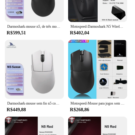
Darmoshark-mouse n5, de três modos, para e-sports e escritório, leve, mão direita, ergonômico, 8k, acessórios para laptop
Motospeed-Darmoshark N5 Wireless Bluetooth Gaming Mouse, 4K, 8K, 26000DPI, Óptico, PAM3395, Computador, Laptop, PC
R$599,51
R$402,04
Darmoshark-mouse sem fio n5 com sensor, 3 modos, baixa latência, ergonômico, leve, jogador, acessórios de PC, presente
Motospeed-Mouse para jogos sem fio Bluetooth, Darmoshark N5, 8K, 26000DPI, altar, PAM3395, computador, laptop, PC
R$449,88
R$268,86