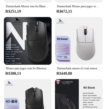
Darmoshark-Mouse sem fio Bluetooth para jogos, N5, 4K, 8K, N52840, 26000 DPI, PAM3395, Ratos codificadores TTC, Drivers Macro personalizados
Darmoshark Mouse para jogos sem fio, Ratos de jogo Bluetooth, N52840 nórdico, 26000DPI, TTC para computador, desktop, notebook, N5, 4K, 8K
R$251,19
R$672,15
Mouse para jogos sem fio Bluetooth, N5, 4K, 8K, Darmoshark, N52840, 26000DPI, PAM3395, TTC, apto para desktop, computador, notebook
Darmoshark-mouse n5 com sensor, 3 modos, baixa latência, ergonômico, leve, acessório gamer para computador, presente
R$388,13
R$449,88