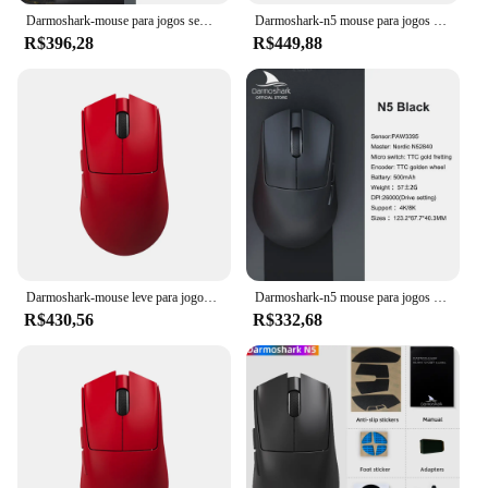
Darmoshark-mouse para jogos sem fio bluetooth n5 4k 8k, 26000dpi pam3395 tttc n52840 para computador desktop
Darmoshark-n5 mouse para jogos sem fio, 4k, 8k, bluetooth, n52840, pam3395, 26000dpi, tc, n52840, para desktop, computador
R$396,28
R$449,88
Darmoshark-mouse leve para jogos sem fio n5, de três modos, 2.4g/bt/cabeado, com velocidade ajustável, para laptop
Darmoshark-n5 mouse para jogos sem fio, 4k, 8k, bluetooth, n52840, 26000dpi, pam3395, tc, para computador, desktop, notebook
R$430,56
R$332,68