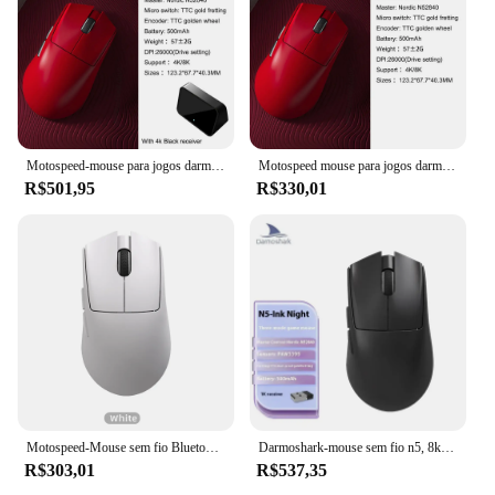
Motospeed-mouse para jogos darmoshark n5, 4k/8k, n52840, 26000dpi, pam3395, n52840, bluetooth, para laptop, pc, escritório
Motospeed mouse para jogos darmoshark n5, 4k/8k, n52840, 26000dpi, pam3395, para laptop, pc, escritório
R$501,95
R$330,01
Motospeed-Mouse sem fio Bluetooth para jogos, Darmoshark N5, 4K, 8K, 26000DPI, altar, PAM3395, computador portátil, PC
Darmoshark-mouse sem fio n5, 8k, 3 modos, baixa latência, sensor pw3395, leve, ergonômico, pc, acessórios do jogador
R$303,01
R$537,35