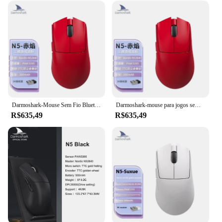
Darmoshark-Mouse Sem Fio Bluetooth para Jogos, Modo 3, Paw3395, Luz RGB, Gamer, 57g, Leve, 8K Mouses, N5, Novo
Darmoshark-mouse para jogos sem fio n5, modo 3, usb/2.4g, bluetooth, paw3395, luz rgb, 8k, presente, novo
R$635,49
R$635,49