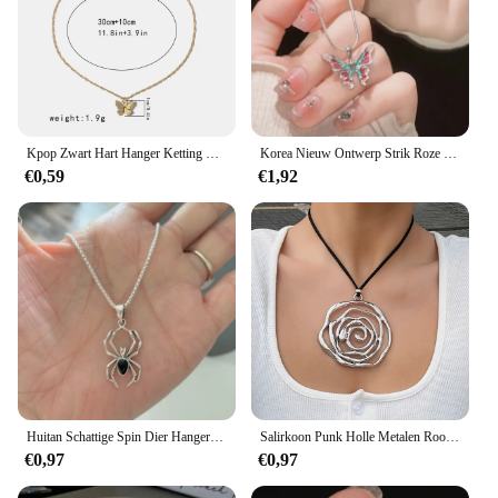
Kpop Zwart Hart Hanger Ketting Punk Shiny Rhinestone Ster Asymmetrische Collier Voor Vrouwen Hals Ketting Y2K Sieraden
Korea Nieuw Ontwerp Strik Roze Zirkoon Kruis Hanger Kettingen Mode Temperament Sleutelbeen Keten voor Vrouwen Trendy Partij Sieraden
€0,59
€1,92
Huitan Schattige Spin Dier Hanger Ketting Voor Meisjes Zilver Kleur Ketting Ketting Y 2K Stijl Vrouwen Nek Accessoires Trendy Sieraden
Salirkoon Punk Holle Metalen Roos Bloem Hanger Ketting Trend Koreaanse Fluwelen Verstelbare Touw Ketting Choker Dames Vintage Sieraden
€0,97
€0,97