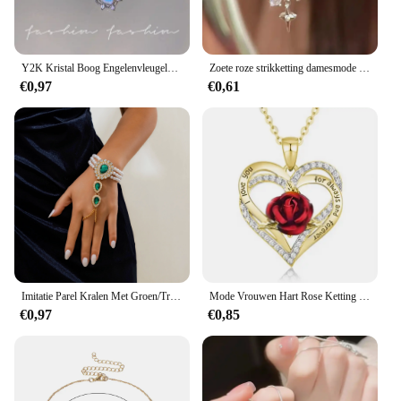
Y2K Kristal Boog Engelenvleugels Hart Hanger Ketting Voor Vrouwen Zoet Cool Girl Sleutelbeen Keten Trendy Esthetische Sieraden Accessoires
Zoete roze strikketting damesmode sprankelende strass stervorm hanger sleutelbeenketting delicate bruiloft accessoires
€0,97
€0,61
Imitatie Parel Kralen Met Groen/Transparant Kristal Choker Ketting Voor Vrouwen Bedels Kraag Bruiloft Accessoires Mode Sieraden
Mode Vrouwen Hart Rose Ketting Kruis Hart Boog Hanger Engagement Ketting Voor Vrouwen Bloem Sieraden Verjaardag Anniversary Gift
€0,97
€0,85