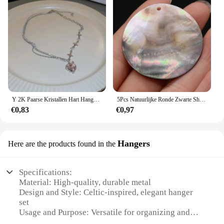
Y 2K Paarse Kristallen Hart Hanger Ketting Vrouwen Lief Cool Meisje Punk Sleutelbeen Ketting Mode Esthetische Ketting Sieraden Cadeau 2023
5Pcs Natuurlijke Ronde Zwarte Shell Hanger Charm Voor Sieraden Maken Diy Ketting Oorbellen Vrouwen Gift Maat 25Mm 30mm 35Mm 40Mm
€0,83
€0,97
Hangers
Here are the products found in the
Specifications:
Material: High-quality, durable metal
Design and Style: Celtic-inspired, elegant hanger
set
Usage and Purpose: Versatile for organizing and
displaying clothing