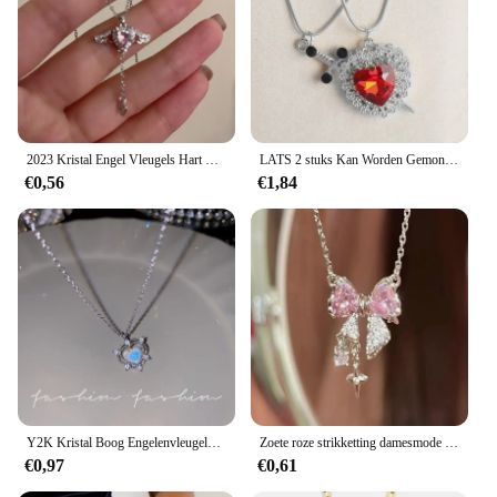
2023 Kristal Engel Vleugels Hart Hanger Kettingen Dames Meisje Eenvoudige Y 2K Roze Wit Zirkoon Liefde Elegante Ketting Vrouwen Sieraden
LATS 2 stuks Kan Worden Gemonteerd Hart en Zwaard Zirkoon Hanger Ketting voor Vrouwen Mannen Paar Zilver Vergulde Choker Ketting sieraden
€0,56
€1,84
Y2K Kristal Boog Engelenvleugels Hart Hanger Ketting Voor Vrouwen Zoet Cool Girl Sleutelbeen Keten Trendy Esthetische Sieraden Accessoires
Zoete roze strikketting damesmode sprankelende strass stervorm hanger sleutelbeenketting delicate bruiloft accessoires
€0,97
€0,61