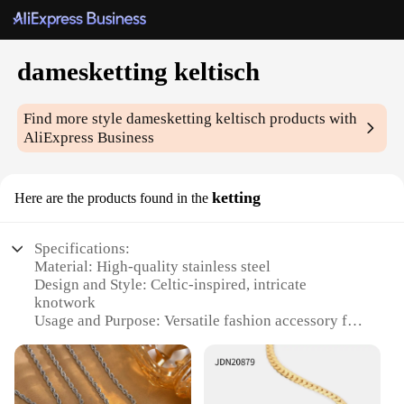
damesketting keltisch
Find more style
damesketting keltisch
products with
AliExpress Business
ketting
Here are the products found in the
Specifications:
Material: High-quality stainless steel
Design and Style: Celtic-inspired, intricate
knotwork
Usage and Purpose: Versatile fashion accessory for
various occasions
Shape or Size: Adjustable chain length for a custom
fit
Performance and Property: Durable and resistant to