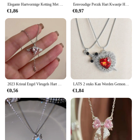
Elegante Hartvormige Ketting Met Rode Roze Hanger-Perfect Romantisch Cadeau Voor Jubilea, Vakantiesniche-Stijl, Voortreffelijk
Eenvoudige Perzik Hart Kwastje Hanger Slot Been Ketting Voor Dames 2023 Goudkleurige Metalen Holle Kruis Ketting Meisjes Mode Sieraden
€1,86
€0,97
2023 Kristal Engel Vleugels Hart Hanger Kettingen Dames Meisje Eenvoudige Y 2K Roze Wit Zirkoon Liefde Elegante Ketting Vrouwen Sieraden
LATS 2 stuks Kan Worden Gemonteerd Hart en Zwaard Zirkoon Hanger Ketting voor Vrouwen Mannen Paar Zilver Vergulde Choker Ketting sieraden
€0,56
€1,84