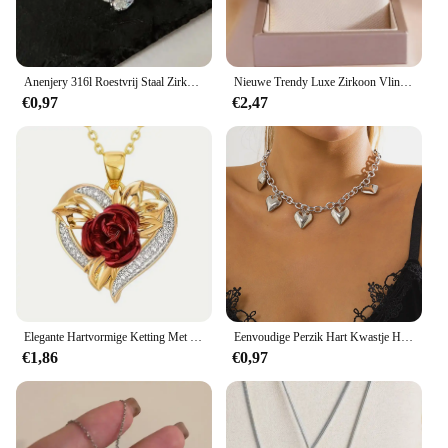
personal and commercial use.
Anenjery 316l Roestvrij Staal Zirkoon Dunne Sleutelbeen Ketting Voor Vrouwen Feestelijke Feestsieraden Groothandel
Nieuwe Trendy Luxe Zirkoon Vlinder Hanger Ketting Voor Vrouwen Meisjes Rvs Clavicle Ketting Vrouwelijke Elegante Feestsieraden
€0,97
€2,47
Elegante Hartvormige Ketting Met Rode Roze Hanger-Perfect Romantisch Cadeau Voor Jubilea, Vakantiesniche-Stijl, Voortreffelijk
Eenvoudige Perzik Hart Kwastje Hanger Slot Been Ketting Voor Dames 2023 Goudkleurige Metalen Holle Kruis Ketting Meisjes Mode Sieraden
€1,86
€0,97