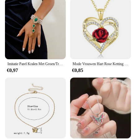
Imitatie Parel Kralen Met Groen/Transparant Kristal Choker Ketting Voor Vrouwen Bedels Kraag Bruiloft Accessoires Mode Sieraden
Mode Vrouwen Hart Rose Ketting Kruis Hart Boog Hanger Engagement Ketting Voor Vrouwen Bloem Sieraden Verjaardag Anniversary Gift
€0,97
€0,85