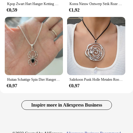
Kpop Zwart Hart Hanger Ketting Punk Shiny Rhinestone Ster Asymmetrische Collier Voor Vrouwen Hals Ketting Y2K Sieraden
Korea Nieuw Ontwerp Strik Roze Zirkoon Kruis Hanger Kettingen Mode Temperament Sleutelbeen Keten voor Vrouwen Trendy Partij Sieraden
€0,59
€1,92
Huitan Schattige Spin Dier Hanger Ketting Voor Meisjes Zilver Kleur Ketting Ketting Y 2K Stijl Vrouwen Nek Accessoires Trendy Sieraden
Salirkoon Punk Holle Metalen Roos Bloem Hanger Ketting Trend Koreaanse Fluwelen Verstelbare Touw Ketting Choker Dames Vintage Sieraden
€0,97
€0,97
Inspire more in Aliexpress Business