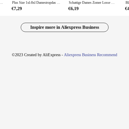
1xl-5xl Mode Bedrukte Jurk Dames Off The Shoulder Elegante Knielengte Korte Mouwen Jurk
Plus Size 1xl-8xl Damestropdas Dye Geplooide Mouwloze Jurk Strandvest Jurk Casual Knielengte Jurk
Schattige Dames Zomer Losse Nachtjapon Meisje Plus Size Jurken Outdoor Casual Knielengte Jurken Dames Homewear O-Hals Nachtjapon
€7,29
€6,19
€
Inspire more in Aliexpress Business
©2023 Created by AliExpress -
Aliexpress Business Recommend