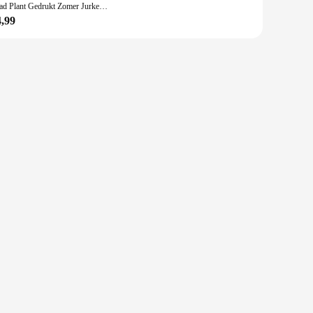
Blad Plant Gedrukt Zomer Jurken Voor Vrouwen Knie Lengte Sexy V-hals Lace-Up Sling Backless Jurk Voor Vrouwen Plus size Gewaad Femme
4,99