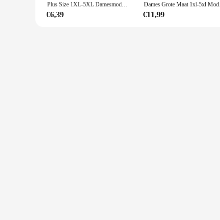
Plus Size 1XL-5XL Damesmode Knielengte Jarretel Jurk Dames Uit De Schouder Gedrukt Jurk Zomer Casual Lange Jurk
Dames Grote Maat 
€6,39
€11,99