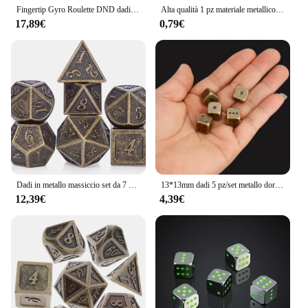
Fingertip Gyro Roulette DND dadi, Cool Spinning Games giroscopio con punta delle dita, Set di dadi in metallo con confezione regalo per giochi di ruolo RPG MTG
Alta qualità 1 pz materiale metallico dadi luminosi/Non luminosi oro/argento/rame gioco da tavolo draghi da gioco
17,89€
0,79€
Dadi in metallo massiccio set da 7 pezzi dadi poligonali Cthulhu gioco da tavolo RPG Pathfinder dadi in metallo gioco di ruolo gioco da tavolo muslimed6
13*13mm dadi 5 pz/set metallo dorato/argento dadi divertenti Standard gioco da tavolo Decider a sei lati Acessorios
12,39€
4,39€