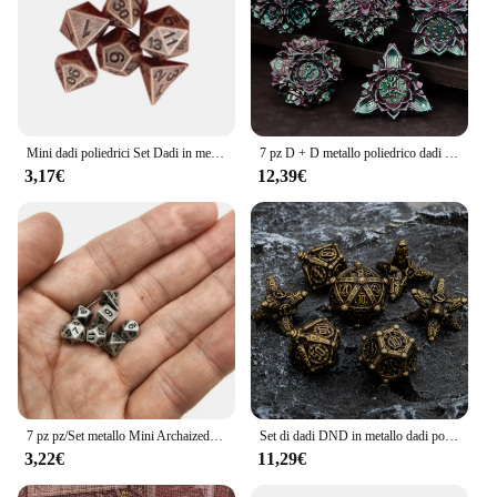
Mini dadi poliedrici Set Dadi in metallo vintage Piccoli dadi da gioco ruolo da tavolo
7 pz D + D metallo poliedrico dadi Set RPG gioco di ruolo DND Dungeon e Dragon D20 D12 D10 D8 D6 D4
3,17€
12,39€
7 pz pz/Set metallo Mini Archaized gioco da tavolo dadi Set poliedrico gioco da tavolo dadi gioco di ruolo RPG dadi Set giochi da tavolo dadi
Set di dadi DND in metallo dadi poliedrici D & D per Dungeon e Dragon D e D Set di dadi RPG giochi di ruolo D20 D12 D10 D8 D6 D4
3,22€
11,29€