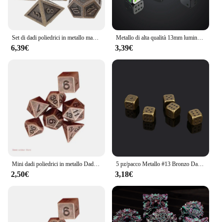
Set di dadi poliedrici in metallo massiccio 7 pezzi D4, D6, D8, D10, D10, D12 e D20 per Dragon Scale DnD Pathfinder giochi da tavolo RPG gioco da tavolo
Metallo di alta qualità 13mm luminoso a sei facce Spot D6 Giochi di gioco Set di dadi Dadi per Bar Pub Club Party Gioco da tavolo
6,39€
3,39€
Mini dadi poliedrici in metallo Dadi da gioco piccoli Dadi da gioco da tavolo portatili
5 pz/pacco Metallo #13 Bronzo Dadi Oro Argento Dadi KTV Bar di Intrattenimento Forniture Dadi Divertimento
2,50€
3,18€