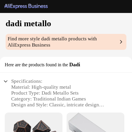
dadi metallo
Find more style
dadi metallo
products with
AliExpress Business
Dadi
Here are the products found in the
Specifications:
Material: High-quality metal
Product Type: Dadi Metallo Sets
Category: Traditional Indian Games
Design and Style: Classic, intricate design
Usage and Purpose: Leisure, family bonding,
competitive play
Performance and Property: Durable, long-lasting
Parts and Accessories: Includes multiple dadi