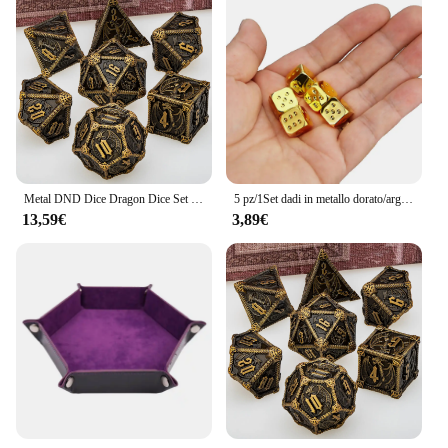
Metal DND Dice Dragon Dice Set Dungeon and Dragon D & D Polyhedral Dice RPG D e D giochi di ruolo D20 D12 D10 D8 D6
5 pz/1Set dadi in metallo dorato/argento/bronzo divertente gioco dadi gioco da tavolo a sei lati Decider Acessorios 13mm
13,59€
3,89€