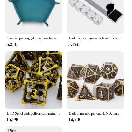
Vassoio portaoggetti pieghevole per giochi di dadi esagonali Tappetino in pelle e velluto Forniture per ufficio per la casa fai da te Moneta Gioielli da tavolo Strumenti chiave per il trucco
Dadi da gioco gioco da tavolo in lega di alluminio giochi di Poker dadi con scatola di immagazzinaggio
5,23€
5,19€
DnD Set di dadi poliedrici in metallo con serpente d'aquila e lupo, dadi D & D in metallo cavo per Dungeons e draghi, dadi multielemento
Dadi in metallo per dadi DND, neri e rossi, Set di dadi per Dungeon e Dragon, dadi RPG, dadi completi, regalo D & D, dadi D e D
15,99€
14,70€