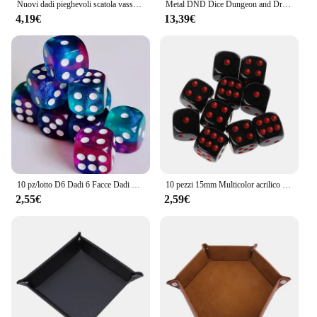
Nuovi dadi pieghevoli scatola vassoio esagonale scatola portaoggetti da tavolo in pelle PU pieghevole esagonale moneta vassoio quadrato dadi gioco 6 stili
Metal DND Dice Dungeon and Dragon D & D Polyhedral Dice RPG D and D Dragon Dice Set giochi di ruolo D20 D12 D10 D8 D6
4,19€
13,39€
10 pz/lotto D6 Dadi 6 Facce Dadi Casino Gioco Da Tavolo Dadi Acrilico Bordo Rotondo Dadi D6 12mm Casino Dice DND dadi
10 pezzi 15mm Multicolor acrilico cubo dadi set sei lati portatile giochi da tavolo giocattolo
2,55€
2,59€