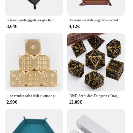
Vassoio portaoggetti per giochi di dadi esagonali pieghevoli rotanti Supporto per tappetino in pelle PU e velluto Strumenti di archiviazione per forniture per ufficio spessi su entrambi i lati
Vassoio per dadi pieghevole scatola per dadi in flanella in pelle PU vassoio pieghevole esagonale decorazione per Desktop di casa vassoio portaoggetti per chiavi a moneta
3,64€
4,12€
1 pz vendita calda dadi in ottone puro rame metallo solido dadi lucidato a mano Bar forniture creativo Mahjong setaccio 13/15mm
DND Set di dadi Dungeon e Dragon Metal D and D Set di dadi poliedrici RPG giochi di ruolo 7 pezzi dadi D & D D20 D12 D10 D8 D6
2,99€
12,09€