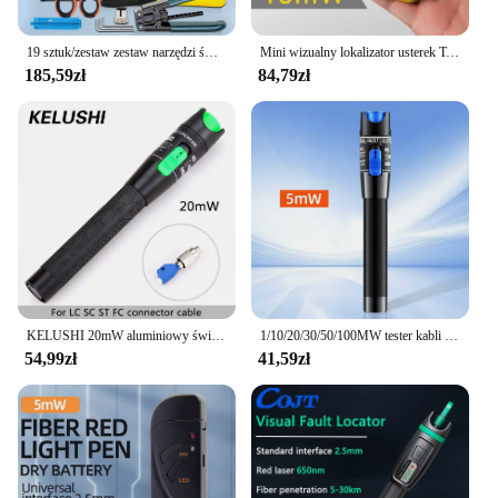
19 sztuk/zestaw zestaw narzędzi światłowodowych FTTH z -70 ~ + 10dBm miernik mocy optycznej 10MW lokalizator usterek wizualnych
Mini wizualny lokalizator usterek Tester kabli światłowodowych Złącze SC/FC/ST Test kabla RJ45 Optyczny czerwony laser 15-30MW VFL
185,59zł
84,79zł
KELUSHI 20mW aluminiowy światłowodowy lokalizator uszkodzeń wizualnych Tester kabli miernik z 2.5mm FC/SC/ST/złącze LC
1/10/20/30/50/100MW tester kabli światłowodowych długopis wizualny lokalizator usterek SC/FC/ST 2.5mm interfejs VFL 1-100Km zasięg profesjonalny
54,99zł
41,59zł