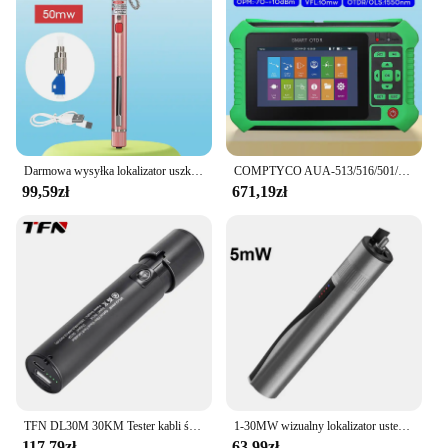
Darmowa wysyłka lokalizator uszkodzeń wizualnych Tester kabli światłowodowych 30mw czerwone światło 10-50MW (opcjonalnie) piórkowy lokalizator uszkodzeń wizualnych
COMPTYCO AUA-513/516/501/500U/Test aktywnego włókna na żywo OTDR 1610nm 22dB, światłowodowe odzwierciedlić mapę zdarzeń na ekranie dotykowym
99,59zł
671,19zł
TFN DL30M 30KM Tester kabli światłowodowych Ładowanie Wizualny lokalizator usterek
1-30MW wizualny lokalizator usterek -70 do 10dBm światłowodowy miernik mocy kabel krosowy narzędzie do testowania FC/ST/SC 5-30km
117,79zł
63,99zł