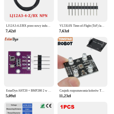
LJ12A3-4-Z/BX przez nowy indukcyjny czujnik zbliżeniowy przełącznik wykrywania NPN DC 6-36V LJ12A34Z/BX
VL53L0X Time-of-Flight (ToF) laserowy czujnik odległości Breakout 940nm GY-VL53L0XV2 laserowy moduł odległości I2C IIC 3.3V/5V dla Arduino
7,42zł
7,63zł
EstarDyn AHT20 + BMP280 2 w 1 moduł temperatury i wilgotności ciśnienia powietrza precyzyjny cyfrowy czujnik temperatury i ciśnienia powietrza
Czujnik rozpoznawania kolorów TCS230 TCS3200 moduł czujnika koloru akcesoria do MCU DIY wejście DC 3-5V
5,09zł
11,23zł