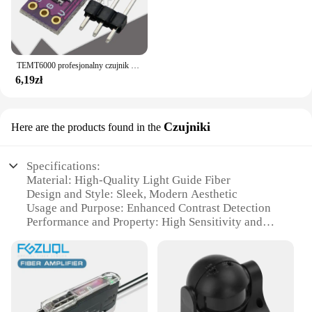
TEMT6000 profesjonalny czujnik światła TEMT6000 światłoczuły czujnika do Arduino Smart Electronics badania modułu intensywności promieniowania
6,19zł
Czujniki
Here are the products found in the
Specifications:
Material: High-Quality Light Guide Fiber
Design and Style: Sleek, Modern Aesthetic
Usage and Purpose: Enhanced Contrast Detection
Performance and Property: High Sensitivity and
Reliability
Typical Adaptive Scenario: Various Lighting
Conditions
Parts and Accessories: Available in Sets for Easy
Integration