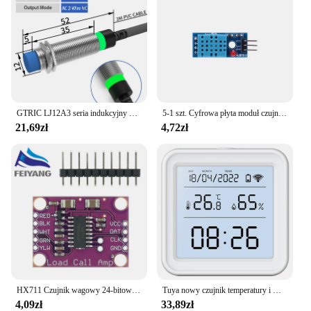
GTRIC LJ12A3 seria indukcyjny przełącznik zbliżeniowy czujnik NPN PNP wysokiej jakości odległość wykrywania 2mm 4mm DC 12-24V AC 90-220V
5-1 szt. Cyfrowa płyta moduł czujnika wilgotności i temperatury DHT11 3.3V-5V 3-przewodowa o wysokiej precyzji Ultra-niskiej moduł zasilania do Arduino
21,69zł
4,72zł
HX711 Czujnik wagowy 24-bitowy adapter konwersji A/D Czujnik wagowy płyty wzmacniacza Czujniki masy
Tuya nowy czujnik temperatury i wilgotności WiFi inteligentne podświetlenie życia higrometr termometr czujnik wsparcie Alexa Google Home Assistant
4,09zł
33,89zł