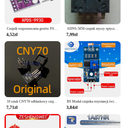
Czujnik rozpoznawania gestów PAJ7620U2 9g rozpoznawanie kamienia APDS-9930 APDS-9960 VL6180 VL6180X dalmierz optyczny
ADNS-5050 czujnik myszy optycznej ADNS5050 A5050 IC DIP-8
4,52zł
7,99zł
10 sztuk CNY70 odblaskowy czujnik optyczny z wyjściem tranzystorowym DIP-4 CNY7 CNY 70 oryginał
BS Moduł czujnika rezystancji światłoczułej jasności Wykrywanie intensywności światła Nowość dla Arduino
7,71zł
3,84zł