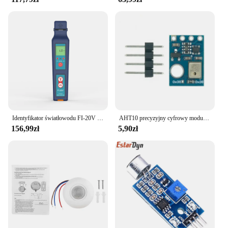
Identyfikator światłowodu FI-20V Równy OFI-40V 800~1700nm Wykryj długość fali Wskaźnik kierunku sygnału VFL 5-8km Światło LED
AHT10 precyzyjny cyfrowy moduł pomiaru czujnika temperatury i wilgotności komunikacja I2C wymień DHT11 SHT20 AM2302
156,99zł
5,90zł