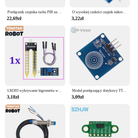
Przełącznik czujnika ruchu PIR na podczerwień z z opóźnieniem czasowym czujnik indukcyjny wykrywania kąta stożka 360 stopni dla światła sufitowego LED na gorąco
O wysokiej czułości czujnik mikrofonu moduł czujnikowy dla AVR PIC KY-037 moduł czujnika wykrywania dźwięku czujnik dźwięku
22,69zł
3,22zł
LM393 wykrywanie higrometru wilgotności gleby moduł czujnika wilgotności płytka rozwojowa DIY Robot inteligentny samochód
Moduł przełączający dotykowy TTP223 TTP223B 1-kanałowy Digital pojemnościowy czujnik dotykowy do arduino DIY
3,18zł
3,09zł