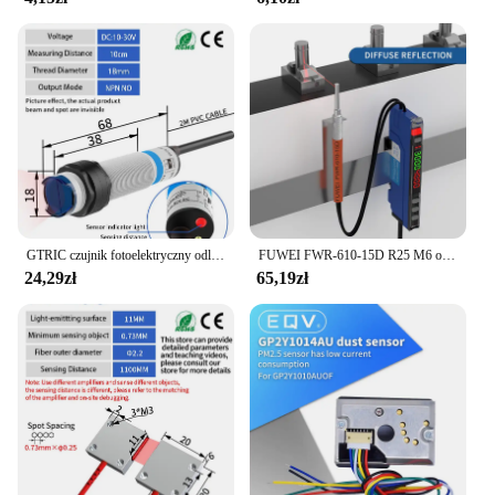
GTRIC czujnik fotoelektryczny odległość wykrywania rozproszonego podczerwieni 10cm seria E3F 10-30VDC NPN PNP przełącznik optyczny
FUWEI FWR-610-15D R25 M6 odporność na zginanie czujnik optyczny z włókna odbicie rozproszone
24,29zł
65,19zł