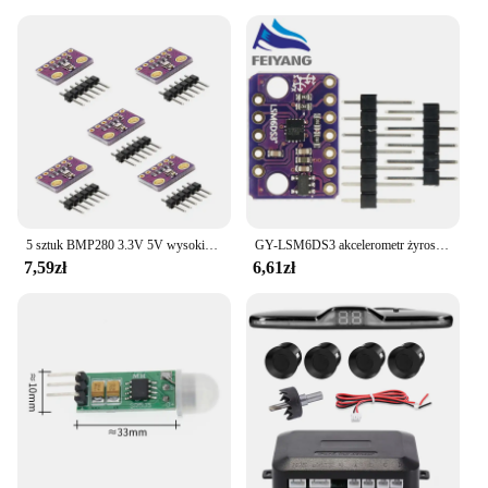
5 sztuk BMP280 3.3V 5V wysokiej precyzji moduł czujnika ciśnienia atmosferycznego cyfrowy moduł czujnika temperatury i wilgotności barometrycznej
GY-LSM6DS3 akcelerometr żyroskopowy wbudowany cyfrowy czujnik temperatury płyta SPI IIC I2C interfejs moduł wyłączający LSM6DS3
7,59zł
6,61zł