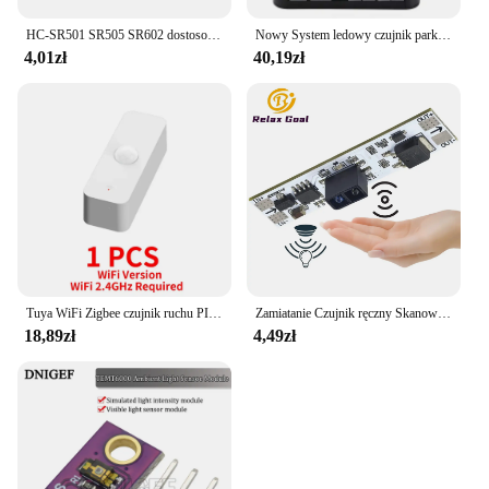
HC-SR501 SR505 SR602 dostosowują moduł detektora piroelektryczny czujnik ruchu PIR na podczerwień IR
Nowy System ledowy czujnik parkowania podświetlenia monitora Parktronic zestaw zapasowy detektor asystent 4 sondy
4,01zł
40,19zł
Tuya WiFi Zigbee czujnik ruchu PIR inteligentny dom ludzkie ciało detektor podczerwieni bezpieczeństwo inteligentne życie współpracuje z Alexa Google Home
Zamiatanie Czujnik ręczny Skanowanie na krótkie odległości Przełącznik dotykowy Moduł pojemnościowy Czujnik ruchu PIR 120W 5V-24V 5A Lampy sterujące ściemnianiem LED
18,89zł
4,49zł