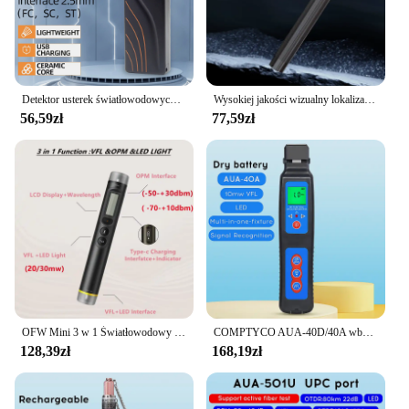
Detektor usterek światłowodowych FTTH Mini Clamshell z lokalizator uszkodzeń wizualnych Tester kabli światłowodowych VLF 5-30MW
Wysokiej jakości wizualny lokalizator usterek 1mw 10mw 20mw 30mw czerwone światło tester kabli światłowodowych zakres 5-30km
56,59zł
77,59zł
OFW Mini 3 w 1 Światłowodowy miernik mocy Wizualny lokalizator usterek 20/30MW OPM LED VFL1800Ah Akumulator Mini miernik mocy Tester kabli
COMPTYCO AUA-40D/40A wbudowany identyfikator włókien optyczny do akumulatorów/suchych ogniw, lokalizator uszkodzeń wizualnych Tester światłowodowy 10mW
128,39zł
168,19zł