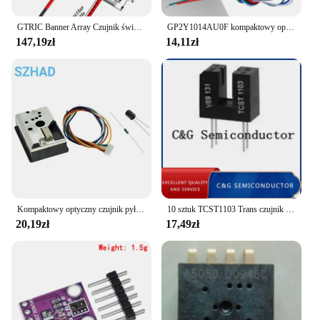
GTRIC Banner Array Czujnik światłowodowy Wzmacniacz sondy przelotowej 12-24V DC Matrix Optyczny przełącznik fotoelektryczny Czujnik
GP2Y1014AU0F kompaktowy optyczny czujnik kurzu kompatybilny GP2Y1010AU0F GP2Y1010AUOF czujnik cząstek dymu z kablem
147,19zł
14,11zł
Kompaktowy optyczny czujnik pyłu kompatybilny z GP2Y1010AU0F GP2Y1010AUOF czujnik cząstek dymu z kablem GP2Y1014AU0F
10 sztuk TCST1103 Trans czujnik optyczny
20,19zł
17,49zł