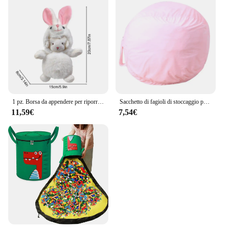
1 pz. Borsa da appendere per riporre sopra la porta, organizer per roba, giocattoli per bambini, portaoggetti per giocattoli animali, peluche/amaca, borsa a rete da appendere
Sacchetto di fagioli di stoccaggio per giocattoli morbidi Animali di peluche Stoccaggio Giocattoli di peluche Sacchetto di stoccaggio Colore solido Morbido e corto Fagiolo di peluche Coprisedia 16 pollici
11,59€
7,54€