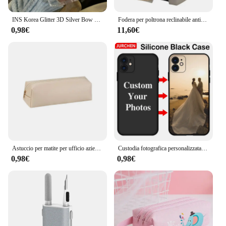
INS Korea Glitter 3D Silver Bow Beads custodia per telefono per iPhone 16 15 14 13 12 11 Pro Max 7 8 Plus X XS Cover trasparente per ragazza con guscio epossidico
Fodera per poltrona reclinabile antiscivolo a 1 posto, tinta unita, impermeabile, fodera per poltrona, cuscino per divano relax per soggiorno, casa
0,98€
11,60€
Astuccio per matite per ufficio aziendale semplice portapenne con cerniera per studenti con incisione iniziale su pennello sacchetto di immagazzinaggio cosmetico
Custodia fotografica personalizzata per iPhone 16 15 14 13 12 11 Pro 16Pro Max Mini 8 7 6 6S Plus Custodia in plastica di vetro in pelle trasparente in silicone
0,98€
0,98€