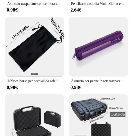
Astuccio trasparente con cerniera astuccio per penne in stile semplice astuccio per penne di grande capacità per studenti materiale stazionario per scuola e ufficio
Pencilcase custodia Multi-Slot in ecopelle di grande capacità-Organizer per cancelleria in puro colore/custodia protettiva per penna
0,98€
2,64€
1/20pcs borsa per occhiali da sole impermeabile in tessuto morbido portatile custodia per la polvere in microfibra custodia per occhiali borsa per il trasporto custodia per occhiali
Astuccio per penne in rete trasparente Portapenne con cerniera Astuccio multiuso per cancelleria Astuccio per matite di grande capacità per studenti
0,98€
0,98€