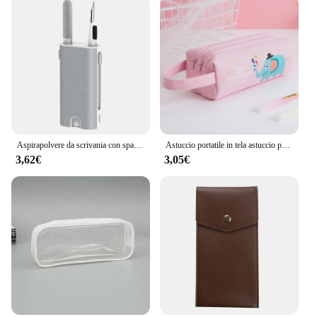
Aspirapolvere da scrivania con spazzola pulita spazzola per la pulizia della rimozione della polvere da tavolo portatile ricarica USB aspirapolvere da tavolo Mini aspirapolvere
Astuccio portatile in tela astuccio per materiale scolastico borsa per matite a doppio strato borsa per penne per studenti astuccio per penne carino borsa per cancelleria per bambini
3,62€
3,05€