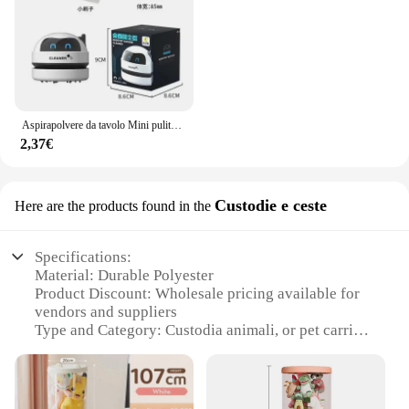
Aspirapolvere da tavolo Mini pulitore wireless Regalo di cancelleria per studenti Pulitore da tavolo ricaricabile portatile per la casa
2,37€
Custodie e ceste
Here are the products found in the
Specifications:
Material: Durable Polyester
Product Discount: Wholesale pricing available for
vendors and suppliers
Type and Category: Custodia animali, or pet carrier
sets
Design and Style: Sleek, modern design with
multiple compartments
Usage and Purpose: Ideal for transporting pets