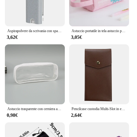
Aspirapolvere da scrivania con spazzola pulita spazzola per la pulizia della rimozione della polvere da tavolo portatile ricarica USB aspirapolvere da tavolo Mini aspirapolvere
Astuccio portatile in tela astuccio per materiale scolastico borsa per matite a doppio strato borsa per penne per studenti astuccio per penne carino borsa per cancelleria per bambini
3,62€
3,05€
Astuccio trasparente con cerniera astuccio per penne in stile semplice astuccio per penne di grande capacità per studenti materiale stazionario per scuola e ufficio
Pencilcase custodia Multi-Slot in ecopelle di grande capacità-Organizer per cancelleria in puro colore/custodia protettiva per penna
0,98€
2,64€