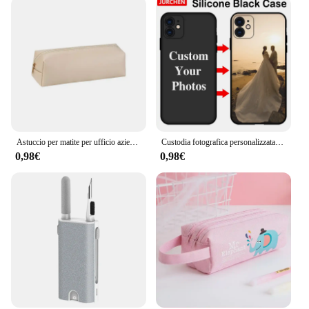
Astuccio per matite per ufficio aziendale semplice portapenne con cerniera per studenti con incisione iniziale su pennello sacchetto di immagazzinaggio cosmetico
Custodia fotografica personalizzata per iPhone 16 15 14 13 12 11 Pro 16Pro Max Mini 8 7 6 6S Plus Custodia in plastica di vetro in pelle trasparente in silicone
0,98€
0,98€