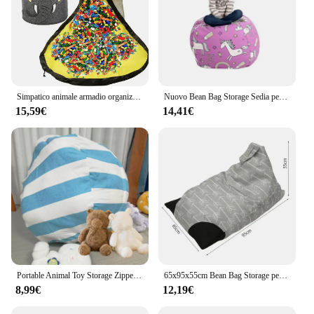
Simpatico animale armadio organizer borse pieghevole feltro giocattolo borsa portaoggetti staccabile antipolvere grande building block tappetino da gioco per bambini
Nuovo Bean Bag Storage Sedia per animali di peluche Giocattoli per bambini Zip Canvas Bambini Peluche Organizzatore di giocattoli di grande capacità
15,59€
14,41€
Portable Animal Toy Storage Zipper Bean Bag Chair Travel Clothes Quilt Storage Large Capacity Children Kids Plush Toy Organizer
65x95x55cm Bean Bag Storage per bambino peluche organizzatore di giocattoli borsa di immagazzinaggio di grande capacità organizzatore di cuscini per vestiti portatili
8,99€
12,19€