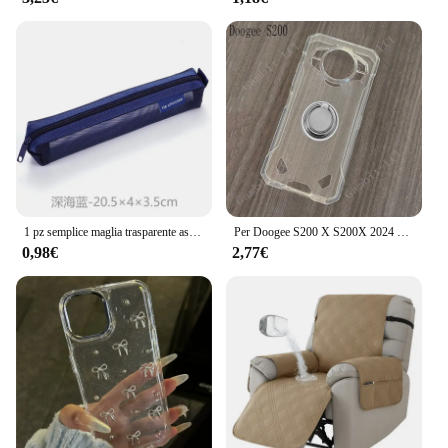
Understanding the needs of vendors and suppliers,
our custodia animali sets are available at wholesale
prices, making them an attractive option for
resellers. The variety of designs and sizes ensures
that you can cater to a wide range of tastes and
preferences. Whether you're looking to stock up for
a retail store or provide unique gifts for your
customers, these cases are an excellent choice. With
their affordable pricing and high-quality
construction, they are sure to be a hit with anyone
who appreciates both functionality and fun.
1 pz semplice maglia trasparente astuccio per matite borsa per penne custodia con cerniera portatile mini carino materiale scolastico per ufficio di cancelleria
Per Doogee S200 X S200X 2024 6.72 "DoogeeS200 Anello posteriore Staffa di supporto Custodia per telefono Smartphone TPU Custodia morbida in silicone
0,98€
2,77€