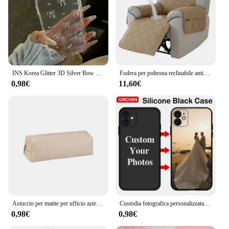
INS Korea Glitter 3D Silver Bow Beads custodia per telefono per iPhone 16 15 14 13 12 11 Pro Max 7 8 Plus X XS Cover trasparente per ragazza con guscio epossidico
Fodera per poltrona reclinabile antiscivolo a 1 posto, tinta unita, impermeabile, fodera per poltrona, cuscino per divano relax per soggiorno, casa
0,98€
11,60€
Astuccio per matite per ufficio aziendale semplice portapenne con cerniera per studenti con incisione iniziale su pennello sacchetto di immagazzinaggio cosmetico
Custodia fotografica personalizzata per iPhone 16 15 14 13 12 11 Pro 16Pro Max Mini 8 7 6 6S Plus Custodia in plastica di vetro in pelle trasparente in silicone
0,98€
0,98€