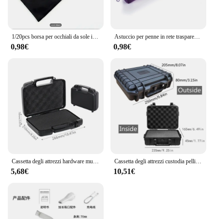
1/20pcs borsa per occhiali da sole impermeabile in tessuto morbido portatile custodia per la polvere in microfibra custodia per occhiali borsa per il trasporto custodia per occhiali
Astuccio per penne in rete trasparente Portapenne con cerniera Astuccio multiuso per cancelleria Astuccio per matite di grande capacità per studenti
0,98€
0,98€
Cassetta degli attrezzi hardware multifunzionale Custodia per strumenti in plastica portatile Scatola protettiva per notebook Custodia per attrezzi per attrezzature da esterno
Cassetta degli attrezzi custodia pellican custodia per attrezzature in plastica cassetta degli attrezzi per meccanica custodia rigida impermeabile valigia strumenti scatola di immagazzinaggio
5,68€
10,51€