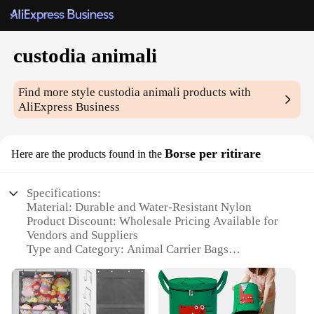
custodia animali
Find more style
custodia animali
products with
AliExpress Business
Borse per ritirare
Here are the products found in the
Specifications:
Material: Durable and Water-Resistant Nylon
Product Discount: Wholesale Pricing Available for
Vendors and Suppliers
Type and Category: Animal Carrier Bags
Design and Style: Ergonomic and Lightweight with
Easy-Access Zippers
Usage and Purpose: Ideal for Pet Transportation and
Retrieval