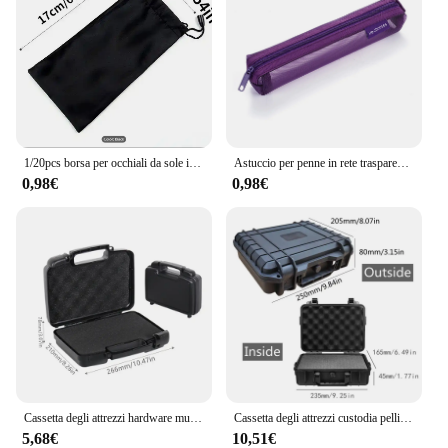
1/20pcs borsa per occhiali da sole impermeabile in tessuto morbido portatile custodia per la polvere in microfibra custodia per occhiali borsa per il trasporto custodia per occhiali
Astuccio per penne in rete trasparente Portapenne con cerniera Astuccio multiuso per cancelleria Astuccio per matite di grande capacità per studenti
0,98€
0,98€
Cassetta degli attrezzi hardware multifunzionale Custodia per strumenti in plastica portatile Scatola protettiva per notebook Custodia per attrezzi per attrezzature da esterno
Cassetta degli attrezzi custodia pellican custodia per attrezzature in plastica cassetta degli attrezzi per meccanica custodia rigida impermeabile valigia strumenti scatola di immagazzinaggio
5,68€
10,51€