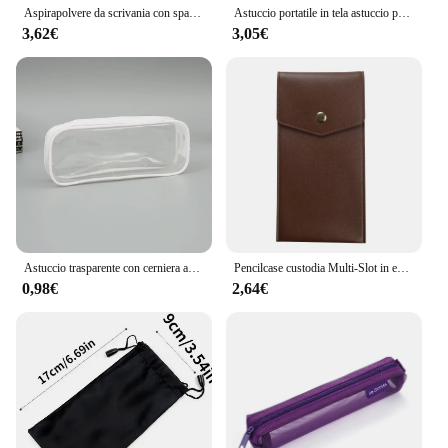
Aspirapolvere da scrivania con spazzola pulita spazzola per la pulizia della rimozione della polvere da tavolo portatile ricarica USB aspirapolvere da tavolo Mini aspirapolvere
Astuccio portatile in tela astuccio per materiale scolastico borsa per matite a doppio strato borsa per penne per studenti astuccio per penne carino borsa per cancelleria per bambini
3,62€
3,05€
Astuccio trasparente con cerniera astuccio per penne in stile semplice astuccio per penne di grande capacità per studenti materiale stazionario per scuola e ufficio
Pencilcase custodia Multi-Slot in ecopelle di grande capacità-Organizer per cancelleria in puro colore/custodia protettiva per penna
0,98€
2,64€