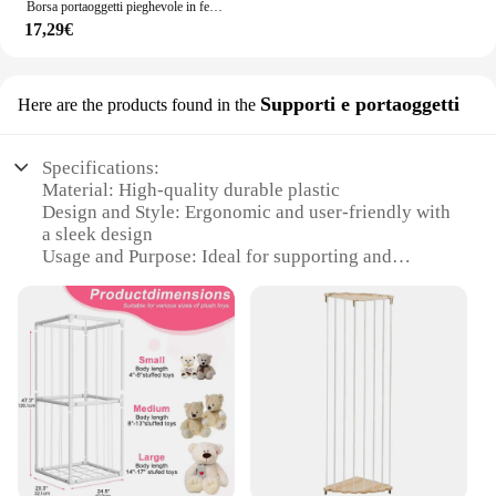
Borsa portaoggetti pieghevole in feltro staccabile, organizer per animali carini, borse a chiusura lampo, antipolvere, grande blocco di costruzione, tappetino da gioco per bambini
17,29€
Supporti e portaoggetti
Here are the products found in the
Specifications:
Material: High-quality durable plastic
Design and Style: Ergonomic and user-friendly with
a sleek design
Usage and Purpose: Ideal for supporting and
organizing small animals
Typical Adaptive Scenario: Perfect for pet stores,
veterinary clinics, and animal shelters
Shape or Size or Weight or Quantity: Available in
sets for easy storage and organization
Performance and Property: Sturdy and lightweight,
ensuring safety and ease of handling
Features:
**Versatile and Efficient Animal Support**