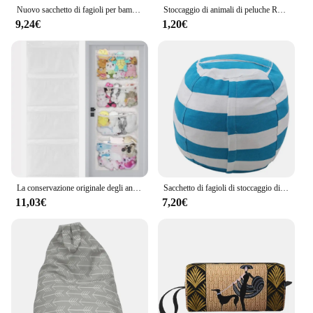
Nuovo sacchetto di fagioli per bambini organizzatore di giocattoli per animali di peluche borsa di immagazzinaggio di grande capacità organizzatore di cuscini per vestiti portatile
Stoccaggio di animali di peluche Rete di animali di peluche pieghevole 3 scomparti Appesa in rete per riporre giocattoli per la cameretta dei bambini Giocattoli Guanti Cappelli Calzini
9,24€
1,20€
La conservazione originale degli animali di peluche con 4 ganci in metallo 4 grandi tasche giocattoli di peluche per bambini borsa a rete pieghevole da appendere per bambini
Sacchetto di fagioli di stoccaggio di giocattoli animali Stuffable sacchetti di immagazzinaggio rotondi a righe di grande capacità organizzatore di giocattoli di peluche per bambini
11,03€
7,20€