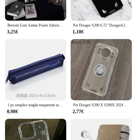
Berserk Guts Anime Poster Adesivi Soggiorno Camera da letto Ingresso Cafe Decorazione di arte della parete Pittura Room Home Decor
Per Doogee S200 6.72 "DoogeeS200 S 200 Anello posteriore Staffa di supporto Custodia per telefono Smartphone TPU Custodia morbida in silicone
3,25€
1,18€
1 pz semplice maglia trasparente astuccio per matite borsa per penne custodia con cerniera portatile mini carino materiale scolastico per ufficio di cancelleria
Per Doogee S200 X S200X 2024 6.72 "DoogeeS200 Anello posteriore Staffa di supporto Custodia per telefono Smartphone TPU Custodia morbida in silicone
0,98€
2,77€