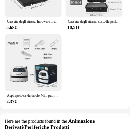
Cassetta degli attrezzi hardware multifunzionale Custodia per strumenti in plastica portatile Scatola protettiva per notebook Custodia per attrezzi per attrezzature da esterno
Cassetta degli attrezzi custodia pellican custodia per attrezzature in plastica cassetta degli attrezzi per meccanica custodia rigida impermeabile valigia strumenti scatola di immagazzinaggio
5,68€
10,51€
Aspirapolvere da tavolo Mini pulitore wireless Regalo di cancelleria per studenti Pulitore da tavolo ricaricabile portatile per la casa
2,37€
Animazione
Here are the products found in the
Derivati/Periferiche Prodotti