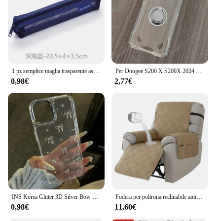
1 pz semplice maglia trasparente astuccio per matite borsa per penne custodia con cerniera portatile mini carino materiale scolastico per ufficio di cancelleria
Per Doogee S200 X S200X 2024 6.72 "DoogeeS200 Anello posteriore Staffa di supporto Custodia per telefono Smartphone TPU Custodia morbida in silicone
0,98€
2,77€
INS Korea Glitter 3D Silver Bow Beads custodia per telefono per iPhone 16 15 14 13 12 11 Pro Max 7 8 Plus X XS Cover trasparente per ragazza con guscio epossidico
Fodera per poltrona reclinabile antiscivolo a 1 posto, tinta unita, impermeabile, fodera per poltrona, cuscino per divano relax per soggiorno, casa
0,98€
11,60€