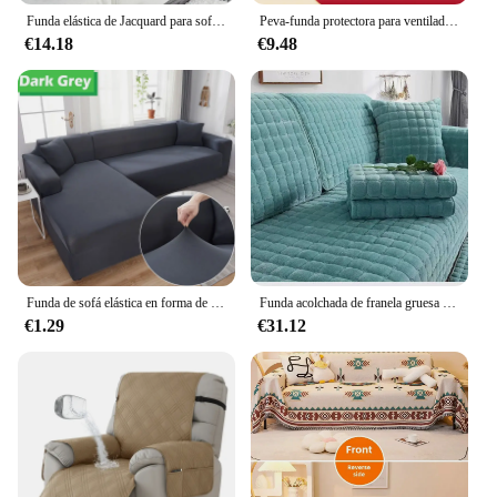
Funda elástica de Jacquard para sofá, cubierta antideslizante ajustable para sala de estar, dormitorio y oficina, Protector de muebles, decoración del hogar, 1 unidad
Peva-funda protectora para ventilador de suelo, cubierta a prueba de polvo, impermeable, lavable, 3D, duradera, para sofá
€14.18
€9.48
Funda de sofá elástica en forma de L, cubierta de 1/2/3/4 asientos para sillón esquinero, para sala de estar
Funda acolchada de franela gruesa para sofá, cubierta de felpa cálida, antideslizante, Color sólido y rojo
€1.29
€31.12