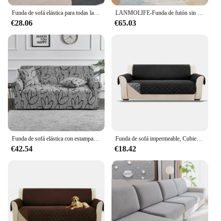
Funda de sofá elástica para todas las estaciones, cubierta de cojín de asiento, sombrero de energía, todo incluido, Universal
LANMOLIFE-Funda de futón sin brazos para sofá cama, cubierta elástica plegable con parte inferior elástica, estampada, ajustada
€28.06
€65.03
Funda de sofá elástica con estampado de flores, Protector de muebles de LICRA antisuciedad para dormitorio, oficina, sala de estar, decoración del hogar, 1 unidad
Funda de sofá impermeable, Cubierta acolchada antidesgaste para perro, mascota, niños, sillón reclinable, fundas para muebles, protección de 1/2/3 asientos
€42.54
€18.42