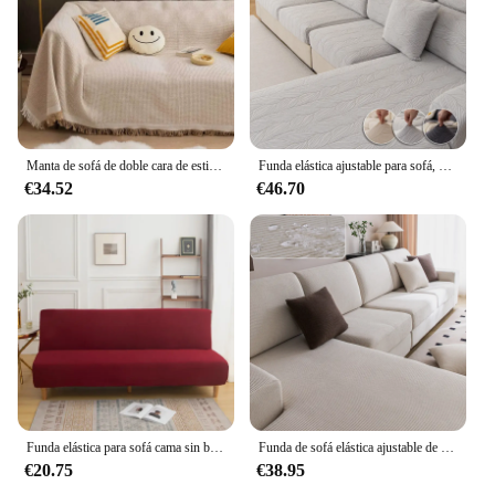
Manta de sofá de doble cara de estilo nórdico, toalla de sofá de malla de cobertura completa, cubierta Popular de tela para decoración del hogar
Funda elástica ajustable para sofá, cubierta para cojín de asiento, esquina en forma de L, 1/2/3/4 asientos
€34.52
€46.70
Funda elástica para sofá cama sin brazos, sala de estar cubierta de Color sólido para, lavable, extraíble, plegable
Funda de sofá elástica ajustable de lujo para sala de estar, cubierta de asiento de sofá, 1, 2, 3, 4 asientos, juego completo en forma de l
€20.75
€38.95