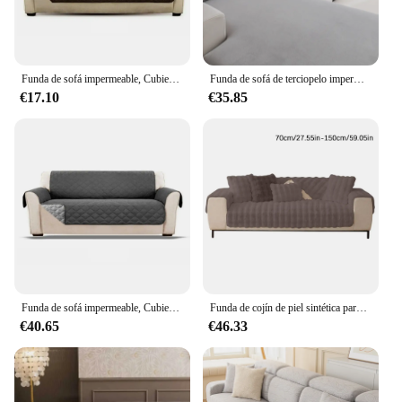
Funda de sofá impermeable, Cubierta acolchada antidesgaste para perro, mascota, niños, sillón reclinable, fundas para muebles, protección de 1/2/3 asientos
Funda de sofá de terciopelo impermeable, cubierta elástica ajustable para asiento de sofá, compatible con mascotas, 1, 2, 3, 4 asientos, fundas de sofá seccionales en l
€17.10
€35.85
Funda de sofá impermeable, Cubierta acolchada antidesgaste para perro, mascota, niños, sillón reclinable, fundas para muebles, protección de 1/2/3 asientos
Funda de cojín de piel sintética para sofá, Protector de muebles lavable a máquina para perros, niños y mascotas
€40.65
€46.33