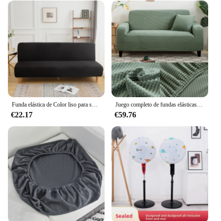
Funda elástica de Color liso para sofá cama, Protector de asiento plegable sin brazos, lavable, para silla larga, para sala de estar, novedad
Juego completo de fundas elásticas para sofá, funda protectora lavable de Color puro para evitar arañazos de gato, muebles para el hogar
€22.17
€59.76