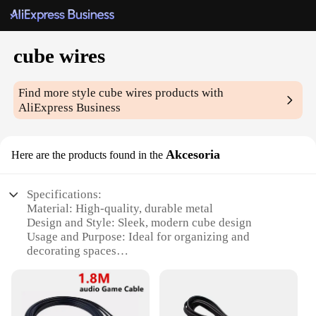
cube wires
Find more style
cube wires
products with
AliExpress Business
Akcesoria
Here are the products found in the
Specifications:
Material: High-quality, durable metal
Design and Style: Sleek, modern cube design
Usage and Purpose: Ideal for organizing and
decorating spaces
Shape and Size: Compact 10cm cube
Performance and Property: Sturdy construction with
smooth finish
Parts and Accessories: Comes as a set with multiple