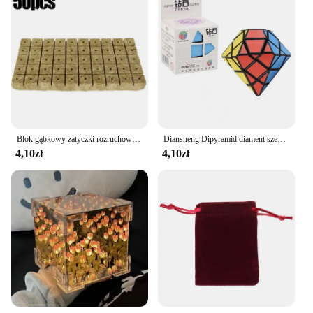
Blok gąbkowy zatyczki rozruchowe wełna skalna kostki do uprawy startowniki nasienne kostki do sadzenia hydroponika sadzonki rozmnażanie roślin uprawa dostawa
Diansheng Dipyramid diament sześciokątne kamień osi 3x3x3 kształt tryb magia kostka łamigłówka zabawki edukacyjne dla dzieci Magico Cubo
4,10zł
4,10zł