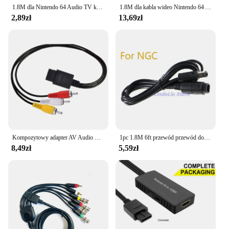
1.8M dla Nintendo 64 Audio TV kabel wideo kabel AV do RCA dla Super Nintend GameCube N64 SNES kostka do gry akcesoria
1.8M dla kabla wideo Nintendo 64 Audio TV kabel AV do RCA dla Super nitend GameCube N64 NGC SNES kostka do gry akcesorium
2,89zł
13,69zł
Kompozytowy adapter AV Audio Video TV o długości 1,8 m do Nintendo 64 N64 3 Przewód RCA do Super Nintendo SNES Game Cube GC Akcesoria
1pc 1.8M 6ft przewód przewód doprowadzająćy kontrolera dla NGC dla Nintendo dla kostka do gry kontroler do gier
8,49zł
5,59zł