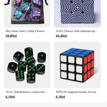
Mix zestaw kości z torbą 9 kolorów DND RPG przenośne zabawki dla dorosłych dzieci plastikowe kostki TRPG D4 D6 D8 D10 D12 D20
3x3x3 Lllusory efekt złudzenia optycznego magiczna kostka 3 × 3 szybkość zawodowa Puzzle dla dzieci zabawki typu Fidget prezent
10,89zł
10,46zł
10 szt. Wielokolorowy zestaw kości kostka z akrylu 15mm sześć stron zabawka do gier przenośny stół
SENGSO magiczna kostka 3x3 matowa tekstura naklejka magiczna kostka zabawki edukacyjne Puzzle dla dzieci zabawki przeznaczone do kostek konkurencji
4,10zł
4,10zł