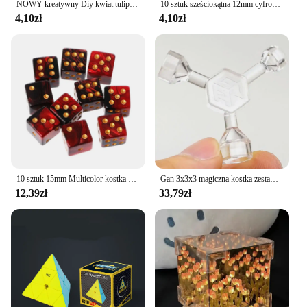
NOWY kreatywny Diy kwiat tulipana kostka morska trójwymiarowa mała lampka nocna pakiet materiałów dla dziewczyny para prezent dla dziewczyny
10 sztuk sześciokątna 12mm cyfrowa gra kości przezroczysta kostka okrągły narożnik przenośny stół do gry
4,10zł
4,10zł
10 sztuk 15mm Multicolor kostka z akrylu kości koraliki sześć stron przenośny stół gry zabawki
Gan 3x3x3 magiczna kostka zestaw narzędzi GAN stojak naklejki Lube mata kostka 3x3 osłona środkowa akcesoria Cubo Magico
12,39zł
33,79zł