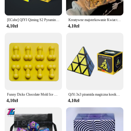
[ECube] QIYI Qiming S2 Pyraminx 3x3x3 magiczna kostka profesjonalna puzzla dla dzieci zabawka na prezent dla dzieci
Kreatywne majsterkowanie Kwiat tulipana Kostka morska Trójwymiarowa mała lampka nocna Pakiet materiałów dla dziewczyny Para Dziewczyny
4,10zł
4,10zł
Funny Dicks Chocolate Mold Ice Cube Tray Adult Party Genitals Dessert Sexy Penis Chest Silicone Cake Mold Baking Cake Tools
QiYi 3x3 piramida magiczna kostka QiMing szybkość zawodowa Puzzle Cubo Magico zabawki edukacyjne prezenty na urodziny, boże narodzenie dla dzieci
4,10zł
4,10zł