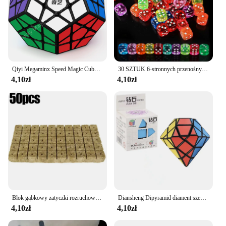
Qiyi Megaminx Speed Magic Cube 3x3 bez naklejek, pięciokątna prędkość gładka magiczna kostka Dodecahedron Speed Puzzle Cube 3D Puzzle Cube
30 SZTUK 6-stronnych przenośnych kostek do gier stołowych 14MM Akrylowe kostki do gier planszowych z okrągłymi narożnikami Cyfrowe kostki do gier GYH
4,10zł
4,10zł
Blok gąbkowy zatyczki rozruchowe wełna skalna kostki do uprawy startowniki nasienne kostki do sadzenia hydroponika sadzonki rozmnażanie roślin uprawa dostawa
Diansheng Dipyramid diament sześciokątne kamień osi 3x3x3 kształt tryb magia kostka łamigłówka zabawki edukacyjne dla dzieci Magico Cubo
4,10zł
4,10zł