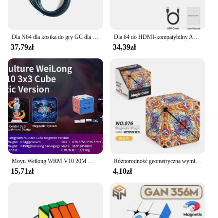
Dla N64 dla kostka do gry GC dla SFC RCA kompozytowy kabel do Sony PVM BVM NEC XM UPSCALER BNC nie komponent
Dla 64 do HDMI-kompatybilny Adapter na kabel do konwertera dla 64/SNES/NGC/S kostka do gry konwerter kabel konsolowy
37,79zł
34,39zł
Moyu Weilong WRM V10 20M Maglev Ball-Core UV 3X3 Magnetic Magic Speed Cube Fidget Toys Weilong V10 Maglev Cubo Magico Puzzle
Różnorodność geometryczna wymienna magiczna kostka magnetyczna antystresowa 3D ręcznie Flip Puzzle Cube dla dzieci gadżety antystresowe Fidget Toy
15,71zł
4,10zł