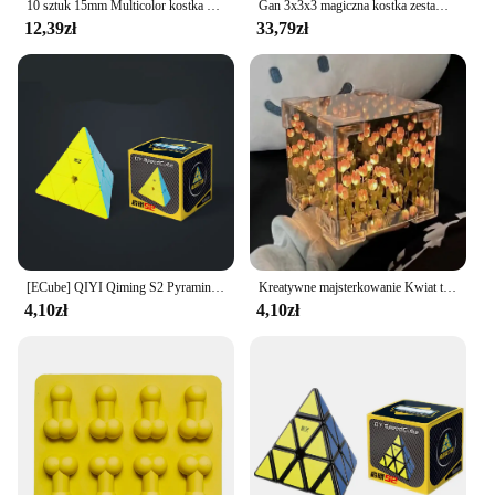
10 sztuk 15mm Multicolor kostka z akrylu kości koraliki sześć stron przenośny stół gry zabawki
Gan 3x3x3 magiczna kostka zestaw narzędzi GAN stojak naklejki Lube mata kostka 3x3 osłona środkowa akcesoria Cubo Magico
12,39zł
33,79zł
[ECube] QIYI Qiming S2 Pyraminx 3x3x3 magiczna kostka profesjonalna puzzla dla dzieci zabawka na prezent dla dzieci
Kreatywne majsterkowanie Kwiat tulipana Kostka morska Trójwymiarowa mała lampka nocna Pakiet materiałów dla dziewczyny Para Dziewczyny
4,10zł
4,10zł