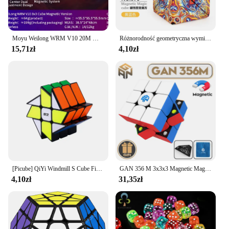
Moyu Weilong WRM V10 20M Maglev Ball-Core UV 3X3 Magnetic Magic Speed Cube Fidget Toys Weilong V10 Maglev Cubo Magico Puzzle
Różnorodność geometryczna wymienna magiczna kostka magnetyczna antystresowa 3D ręcznie Flip Puzzle Cube dla dzieci gadżety antystresowe Fidget Toy
15,71zł
4,10zł
[Picube] QiYi Windmill S Cube Fisher S Axis S Stickerless Black Updated Cubo Magico Cube Zabawka edukacyjna Pomysł na prezent Puzzle
GAN 356 M 3x3x3 Magnetic Magic Speed Cube Stickerless Gan 356M Profesjonalne zabawki Fidget GAN 356 M Lite Cubo Magico Puzzle
4,10zł
31,35zł