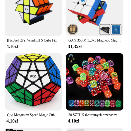
[Picube] QiYi Windmill S Cube Fisher S Axis S Stickerless Black Updated Cubo Magico Cube Zabawka edukacyjna Pomysł na prezent Puzzle
GAN 356 M 3x3x3 Magnetic Magic Speed Cube Stickerless Gan 356M Profesjonalne zabawki Fidget GAN 356 M Lite Cubo Magico Puzzle
4,10zł
31,35zł
Qiyi Megaminx Speed Magic Cube 3x3 bez naklejek, pięciokątna prędkość gładka magiczna kostka Dodecahedron Speed Puzzle Cube 3D Puzzle Cube
30 SZTUK 6-stronnych przenośnych kostek do gier stołowych 14MM Akrylowe kostki do gier planszowych z okrągłymi narożnikami Cyfrowe kostki do gier GYH
4,10zł
4,10zł