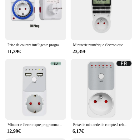
Prise de courant intelligente programmable avec minuterie, mise à la terre mécanique, interrupteur de boucle de compte à rebours, prise intérieure, mise hors tension automatique, UE, 24 heures
Minuterie numérique électronique de cuisine, minuterie programmable, prise de courant, 230V, 110V, 12/24 heures, prise cyclique, EU, FR, US, UK, AU
11,39€
23,39€
Minuterie électronique programmable, compte à rebours de 6 heures, prise de synchronisation intelligente, interface USB, prise EU, US, UK, FR
Prise de minuterie de compte à rebours électronique, compteur de puissance intelligent, prise de contrôle de réglage de l'heure, enfichable, TM04, 10 heures
12,99€
6,17€