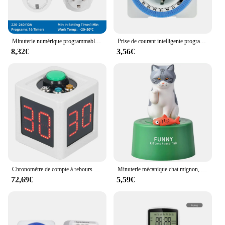
you stay focused and on track, ensuring that you
make the most of your time.
Minuterie numérique programmable électronique, minuterie hebdomadaire, prise de courant, appareil de cuisine, contrôle du temps, 12/24 heures, UE, Royaume-Uni, États-Unis
Prise de courant intelligente programmable avec minuterie, mise à la terre mécanique, interrupteur de boucle de compte à rebours, prise intérieure, mise hors tension automatique, UE, 24 heures
8,32€
3,56€
Chronomètre de compte à rebours pour poker privé, minuterie de tir numérique, cube à 4 côtés, échecs et casinos, 1,4"
Minuterie mécanique chat mignon, compte à rebours pour la cuisine, l'étude de l'enfant, la maison, la gestion créative, la cuisine, le fuchsia
72,69€
5,59€