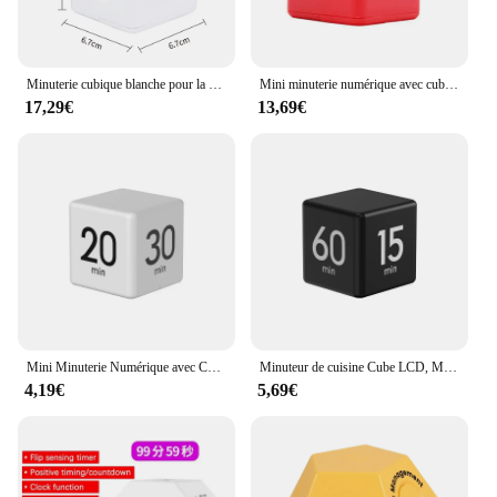
Minuterie cubique blanche pour la gestion du temps, accessoires de cuisine, outils d'apprentissage pour enfants
Mini minuterie numérique avec cube de productivité, capteur de gravité, affichage LED rabattable, 4 temps préréglés, modes touristes, compte à rebours, cuisine, étude
17,29€
13,69€
Mini Minuterie Numérique avec Capteur de Gravité, Affichage LED, 4 Préréglages, Modes de Touriste, Compte à Rebours, Cuisson, Étude
Minuteur de cuisine Cube LCD, Mini réveil de cuisine, minuterie de gestion du temps auto-régulée, rappel du compte à rebours
4,19€
5,69€