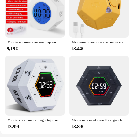
Minuterie numérique avec capteur de gravité, apprentissage de la forme physique, visualisation spécifique du rabat, gestion du temps, mini minuterie de cuisine, accessoires de cuisine
Minuterie numérique avec mini cube, affichage LED, heure préréglée, mode alarme pour touristes, compte à rebours, pompistolet o, gestion du temps, cuisine, étude
9,19€
13,44€
Minuterie de cuisine magnétique intelligente pour enfants, étude numérique, minuterie de cuisson Pompistolet o, minuterie à rabat visuelle hexagonale, productivité
Minuterie à rabat visuel hexagonale pour enfants, étude numérique, minuterie de cuisson Pompistolet o, minuterie silencieuse, magnétique, productivité intelligente, heure de cuisine
13,99€
13,89€