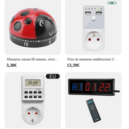
Minuterie cuisine 60 minutes, réveil mécanique amusant en forme antirouille
Prise de minuterie multifonction UD02, protection contre les surtensions, interrupteur de tension de sortie, gain d'énergie, contrôleur de temps, prise EU, US, FR, UK
3,30€
13,39€