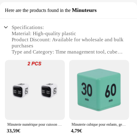
Minuteurs
Here are the products found in the
Specifications:
Material: High-quality plastic
Product Discount: Available for wholesale and bulk
purchases
Type and Category: Time management tool, cube
timer productivity
Design and Style: Modern, minimalist cube design
Usage and Purpose: Optimize time management and
increase productivity
Typical Adaptive Scenario: Office, home, school,
and remote work environments
Shape or Size or Weight or Quantity: Compact cube
design, easy to carry and store
Performance and Property: Accurate timekeeping,
durable construction
Minuterie numérique pour cuisson au four, affichage LED, cube de productivité, capteur de gravité, temps de retournement préréglé, modes touristes, compte à rebours
Minuterie cubique pour enfants, gestion du temps, paramètres de compte à rebours avec capteur de gravité, minuterie rabattable, 2.6 pouces, apprentissage 15-20-30-60
Features:
33,59€
4,79€
|Wholesale|Vendors|