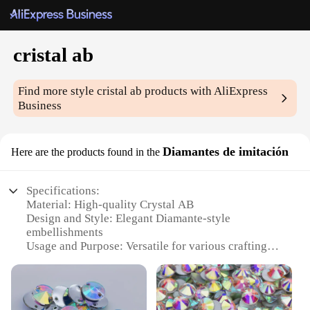
cristal ab
Find more style
cristal ab
products with AliExpress
Business
Diamantes de imitación
Here are the products found in the
Specifications:
Material: High-quality Crystal AB
Design and Style: Elegant Diamante-style
embellishments
Usage and Purpose: Versatile for various crafting
projects
Shape or Size: Available in a variety of shapes and
sizes to suit different designs
Performance and Property: Durable and sparkling