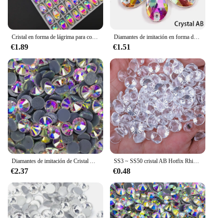
Cristal en forma de lágrima para coser, diamantes de imitación AB para vestido de novia, todos los tamaños
Diamantes de imitación en forma de lágrima para coser, Cristal AB, muchos colores, piedras de cristal planas, vestido de novia, B2598
€1.89
€1.51
Diamantes de imitación de Cristal AB de alta calidad, cristal transparente superbrillante, fijación en caliente, Strass de cristal, piedra para planchar en ropa de tela
SS3 ~ SS50 cristal AB Hotfix Rhinestone parte posterior plana hierro en Strass piedras de cristal Hot Fix Rhinestones para decoración de prendas de vestir de tela
€2.37
€0.48