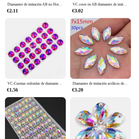
Diamantes de imitación AB no Hotfix para decoración de uñas, diamantes de imitación de cristal Super brillante, SS3-SS50, Strass plano, costura y tela, ropa
VC coser en AB diamantes de imitación Cosmic Flatback cristales de vidrio para ropa vestidos de novia zapatos bolsas todo para decoración DIY
€2.11
€3.02
VC-Cuentas redondas de diamantes de imitación de Cristal AB, todos los tamaños, accesorios de boda para decoración y bricolaje
Diamantes de imitación acrílicos de varios tamaños, cristal de ojo de caballo AB, parte trasera plana 3D, no HotFix, decoración de Arte de uñas para manualidades de boda MC80
€1.56
€3.20