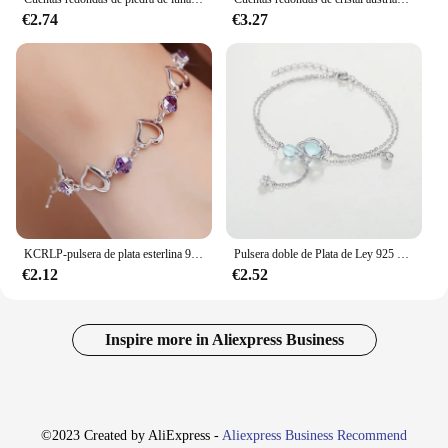
€2.74
€3.27
KCRLP-pulsera de plata esterlina 925 para mujer, brazalete de circonita de cristal púrpura con corazón, joyería de compromiso para fiesta
Pulsera doble de Plata de Ley 925 de 19CM, pulsera con incrustaciones de cristal aguamarina, joyería femenina elegante de tendencia
€2.12
€2.52
Inspire more in Aliexpress Business
©2023 Created by AliExpress -
Aliexpress Business Recommend