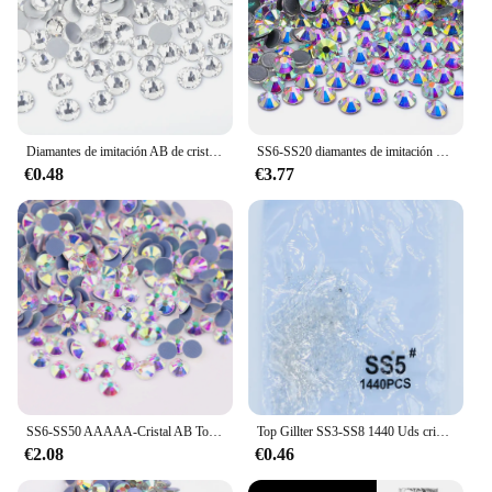
Diamantes de imitación AB de cristal superbrillante SS3-SS50 sin fijación en caliente, tela Strass con parte posterior plana, decoración de diamantes de imitación para decoración de uñas F0175
SS6-SS20 diamantes de imitación de cristal Hotfix 1440 unids/bolsa brillo AB serie Flatbase cristal Strass decoración de vestido de novia DIY diamante
€0.48
€3.77
SS6-SS50 AAAAA-Cristal AB Tornasol de alta calidad, cristal plano, piedras Strass de fijación en caliente, cuentas de hierro, diamantes de imitación
Top Gillter SS3-SS8 1440 Uds cristal AB oro 3D sin Hotfix FlatBack Strass costura y tela decoración de uñas con diamantes de imitación
€2.08
€0.46