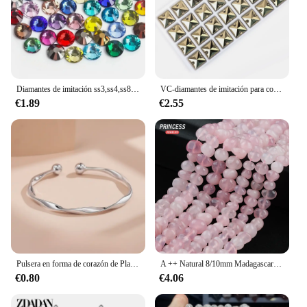
Diamantes de imitación ss3,ss4,ss8,ss12,ss34, Strass de fijación en caliente, piedras de cristal de reverso plano, piedras de hierro en diamantes de imitación para ropa
VC-diamantes de imitación para coser, cristales de forma cuadrada, cristales con parte posterior plana para ropa, cuentas de concha para decoración de vestidos de novia DIY
€1.89
€2.55
Pulsera en forma de corazón de Plata de Ley 925 para mujer, pulseras con dijes de cristal azul versátiles coreanas Vintage, joyería de fiesta Original
A ++ Natural 8/10mm Madagascar cuentas de guijarros de cristal de cuarzo rosa para fabricación de joyería accesorios DIY al por mayor
€0.80
€4.06