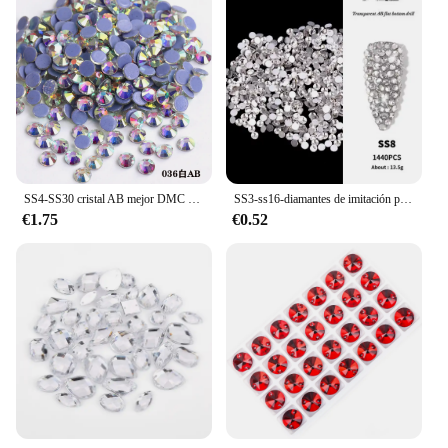
SS4-SS30 cristal AB mejor DMC Hot Fix Flatback Strass de cristal Hotfix hierro en costura accesorios de decoración de tela
SS3-ss16-diamantes de imitación para decoración de uñas, cristal transparente AB dorado 3D sin HotFix FlatBack, para zapatos y bailes, 1440 piezas
€1.75
€0.52