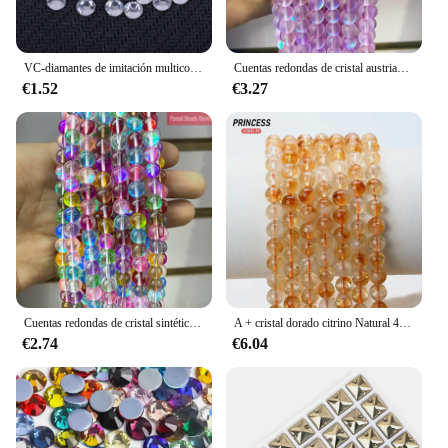
VC-diamantes de imitación multicolores para decoración de ropa, cristal de SS6-SS30, fijación en caliente, Parte posterior plana, piedras para bricolaje, arte de uñas, tela
Cuentas redondas de cristal austriaco para la fabricación de joyas, purpurina, Luna, piedra, para hacer pulseras, collares, hebra de 15 ", 6, 8, 10 y 12MM
€1.52
€3.27
Cuentas redondas de cristal sintético austriaco para fabricación de joyas, cuentas coloridas de piedra de Luna brillante, pulsera DIY, collar, hebra de 15 ", 6 MM, 8 MM, 10 MM, 12MM
A + cristal dorado citrino Natural 4 6 8 10mm cuentas de energía de cuarzo curativo para hacer joyería pulsera collar accesorios DIY
€2.74
€6.04