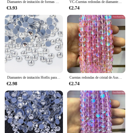
Diamantes de imitación de formas mixtas, cristal acrílico brillante para coser en la parte posterior plana, piedras de imitación para ropa DIY, cuentas de costura, 100 piezas
VC-Cuentas redondas de diamantes de imitación de Cristal AB, todos los tamaños, accesorios de boda para decoración y bricolaje
€3.93
€2.74
Diamantes de imitación Hotfix para decoración de ropa, piedras de cristal transparentes de varios colores para vestido de novia, muchos colores, todos los tamaños, SS3-SS40
Cuentas redondas de cristal de Austria rosa, piedra de Luna brillante de 15 ", hebra de 6, 8, 10, 12MM, pulsera DIY, collar para fabricación de joyas
€2.98
€2.74