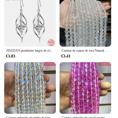
ZDADAN-pendientes largos de cristal de Plata de Ley 925 para mujer, joyería de fiesta de boda, regalo, novedad
Cuentas de cuarzo de roca Natural 3A, espaciador suelto redondo, defectos de cristal blanco para la fabricación de joyas, pulsera, collar, accesorios de bricolaje
€3.83
€3.41
Cuentas redondas de piedra de luna brillante para fabricación de joyas, cristal austriaco liso, hilo de 15 ", 6, 8, 10, 12MM, pulsera DIY, collar
Cuentas redondas de cristal austríaco para fabricación de joyas, cuentas redondas de cristal Rosa liso, brillante para fabricación de joyas piedra de luna, pulsera DIY, collar de 15 pulgadas, hebra de 6, 8, 10 y 12MM