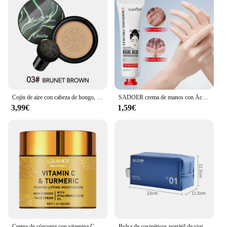
Cojín de aire con cabeza de hongo, crema CC, base hidratante Natural, corrector, blanqueador, control de aceite, Cosméticos de maquillaje, crema BB
SADOER crema de manos con Ácido Kójico, hidratante, nutritiva, iluminadora, hidratante, productos para el cuidado de la piel
3,99€
1,59€
Crema de cúrcuma con vitamina C, aclara las líneas finas, ilumina las hidrataciones, reafirma la piel, levanta la cara, blanquea la crema para la piel Facial
Bolsa de cosméticos portátil de viaje, lápiz labial Simple multifuncional, bolsa de maquillaje para playa, estuches impermeables para mujer, organizador de artículos de tocador