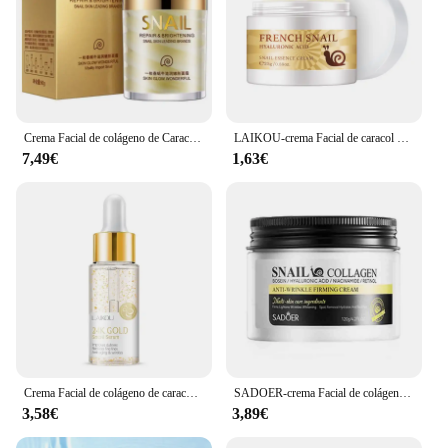
Crema Facial de colágeno de Caracol, Gel hidratante, limpieza profunda, cuidado de la piel de Corea, brillo de la piel, antienvejecimiento
LAIKOU-crema Facial de caracol para el cuidado de la piel, crema de día con ácido hialurónico, hidratante de colágeno, nutre Corea
7,49€
1,63€
Crema Facial de colágeno de caracol, suero reafirmante Facial, antiarrugas, antiedad, producto coreano para el cuidado de la piel, 60g
SADOER-crema Facial de colágeno de Caracol, hidratante Faical, iluminador, cremas faciales hidratantes reafirmantes, productos de belleza para el cuidado de la piel
3,58€
3,89€