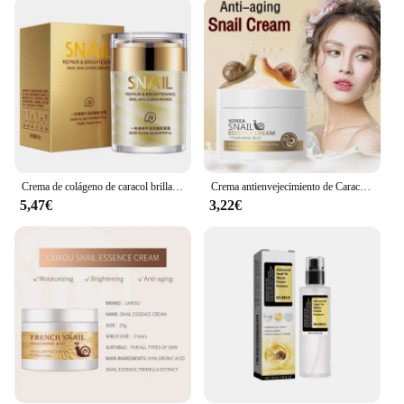
the gift of beauty, our Collagen Snail Facial Cream
is available in sets, making it an ideal choice for
wholesale and vendor purchases. Its compact size
and lightweight design make it a perfect travel
companion, ensuring that you can maintain your
skincare routine even when on the go. The cream's
versatility extends to all skin types, making it a
must-have for anyone seeking to enhance their
skin's health and appearance.
Crema de colágeno de caracol brillante, hidratante, anti - envejecimiento, crema facial compacta, piel lisa, productos de reparación para el cuidado de la piel coreanos 60g
Crema antienvejecimiento de Caracol, crema hidratante de colágeno, reparación nutritiva, elevación facial dañada, firme, suave, brillante, blanqueamiento, crema de día para el cuidado de la piel
**Adaptive and Sustainable**
5,47€
3,22€
Our Collagen Snail Facial Cream is not only
effective but also adaptive to your lifestyle. Its
easy-to-use format and practical design make it a
staple in any skincare routine. The cream's
sustainable sourcing ensures that you're not only
treating your skin but also contributing to a more
eco-conscious approach to beauty. Whether you're a
professional skincare provider or a discerning
individual looking for the best in skincare, our
Collagen Snail Facial Cream is the perfect choice