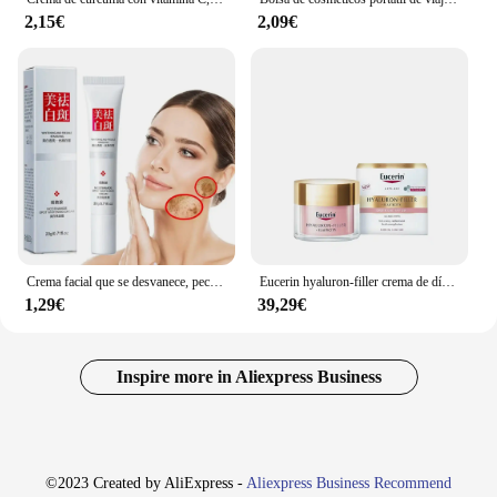
2,15€
2,09€
Crema facial que se desvanece, pecas, manchas oscuras, niacinamida, crema blanqueadora, vitamina E, mejora la embotamiento, brillo rápido, nutre el cuidado de la piel
Eucerin hyaluron-filler crema de día rosé spf30 50 ml
1,29€
39,29€
Inspire more in Aliexpress Business
©2023 Created by AliExpress -
Aliexpress Business Recommend