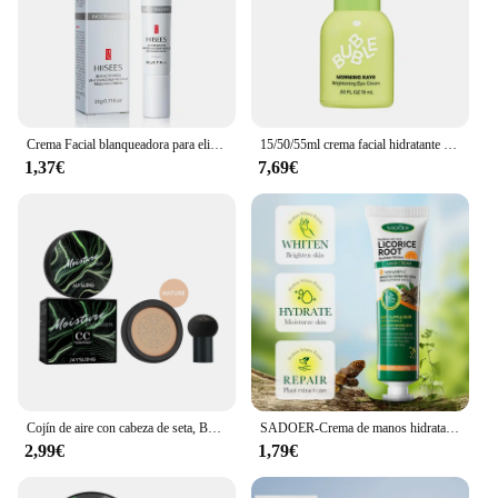
Crema Facial blanqueadora para eliminar pecas, elimina manchas negras, Melasma, manchas oscuras, depósitos de acné, nutre, ilumina la piel
15/50/55ml crema facial hidratante de burbujas tóner facial/crema para ojos/spray reparación nutritiva piel seca cuidado diario 1 Uds
1,37€
7,69€
Cojín de aire con cabeza de seta, Base de crema Bb, corrector líquido, ilumina el Control de aceite, blanqueamiento, Base impermeable, cosméticos de maquillaje
SADOER-Crema de manos hidratante con vitamina C, crema de manos con regaliz, nutritiva, iluminadora, productos para el cuidado de la piel, 1/2 piezas
2,99€
1,79€