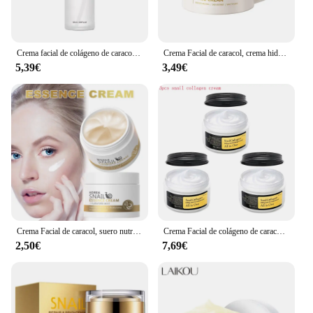
Crema facial de colágeno de caracol/esencia reparadora crema nutritiva hidratante cosméticos coreanos cuidado de la piel
Crema Facial de caracol, crema hidratante de ácido hialurónico, colágeno, reafirmante, Lifting, suero nutritivo, crema de día para el cuidado de la piel Facial
5,39€
3,49€
Crema Facial de caracol, suero nutritivo antienvejecimiento, ácido hialurónico, hidratante, cuidado de la piel, colágeno, nuevo
Crema Facial de colágeno de caracol, 3 piezas, hidratante, Alisador, nutritivo, brillo, Cosméticos coreanos, producto para el cuidado de la piel
2,50€
7,69€