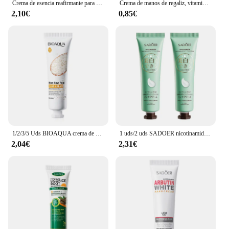
Crema de esencia reafirmante para el cuidado de la piel de las mujeres, suero iluminador facial con aumento de colágeno, desvanecimiento de líneas finas, 1/2 piezas, 30ml
Crema de manos de regaliz, vitamina C, hidratante, nutritivo, duradero, suave, reparación, hidratante, cuidado de manos Natural en otoño e invierno 2024
2,10€
0,85€
1/2/3/5 Uds BIOAQUA crema de manos de arroz blanco crema hidratante para manos nutritiva brillo hidratante manos cremas para el cuidado de la piel productos
1 uds/2 uds SADOER nicotinamida crema de manos antisecado grietas hidratante brillo reparando cremas de manos para el cuidado de la piel de las manos
2,04€
2,31€