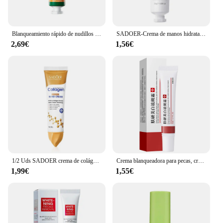
Blanqueamiento rápido de nudillos oscuros, crema de manos iluminadora, Corrector de melanina, eliminador de manchas intensas, cosméticos para el cuidado de la piel 2024
SADOER-Crema de manos hidratante, niacinamida Arbutin, nutritiva, no grasa, antigrietas, antiseca, cuidado de la piel, 1/2 piezas
2,69€
1,56€
1/2 Uds SADOER crema de colágeno para manos piel Friming hidratante brillo cremas de manos hidratantes productos para el cuidado de la piel de las manos
Crema blanqueadora para pecas, crema para eliminar manchas oscuras, antienvejecimiento, pigmentación, Melasma, ilumina la piel, 20g
1,99€
1,55€