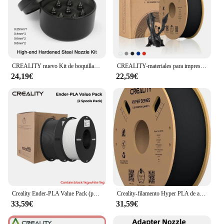
CREALITY nuevo Kit de boquillas de acero endurecido Premium de alta gama piezas de impresora 3D mejora la conductividad térmica de alta dureza
CREALITY-materiales para impresora 3D, filamento PLA Hyper Series, 1,75mm, 1KG, mejor fluidez, refrigeración más rápida, alta precisión para impresora FDM
24,19€
22,59€
Creality Ender-PLA Value Pack (paquete de 2 carretes) Filamento PLA blanco y negro sin problemas PLA de 1,75 mm para impresora 3D FDM
Creality-filamento Hyper PLA de alta velocidad para impresora 3D K1 Max, refrigeración más rápida, mejor fluidez, 1,75mm, 1KG
33,59€
31,59€