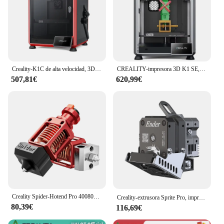
Creality-K1C de alta velocidad, 3D-Drucker FC Bayern, edición limitada, lanzamiento, 2024
CREALITY-impresora 3D K1 SE, 600 mm/s, alta velocidad, 220x220x250mm, con pantalla táctil a Color de 4,3 pulgadas, calibración automática, extrusora directa de doble engranaje
507,81€
620,99€
Creality Spider-Hotend Pro 4008030044 de alta temperatura y alto flujo
Creality-extrusora Sprite Pro, impresión a alta temperatura, 300 ℃, todo diseño de Metal, 4001020038
80,39€
116,69€