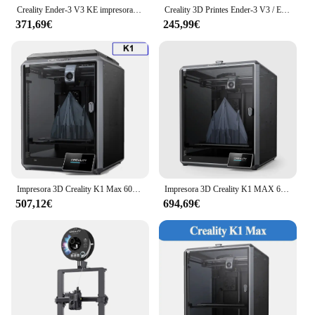
Creality Ender-3 V3 KE impresora 3D impresión de alta velocidad Hotend de alta temperatura nivelación automática FDM máquina de impresión 3D
Creality 3D Printes Ender-3 V3 / Ender 3 V3 SE /Ender 3 V3 KE / Ender 3 S1 Pro / Ender 3 S1 Impresoras 3D FDM de impresión de alta velocidad
371,69€
245,99€
Impresora 3D Creality K1 Max 600 mm/s Alta velocidad 0,1 mm Detalle liso Manos libres Nivelación automática Extrusora de accionamiento directo de doble engranaje
Impresora 3D Creality K1 MAX 600 mm/s impresora 3D de alta velocidad nivelación automática extrusora de accionamiento directo función inteligente AI 300x300x300MM
507,12€
694,69€