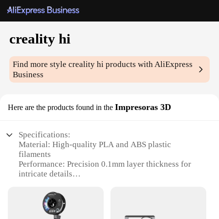
creality hi
Find more style
creality hi
products with AliExpress
Business
Impresoras 3D
Here are the products found in the
Specifications:
Material: High-quality PLA and ABS plastic
filaments
Performance: Precision 0.1mm layer thickness for
intricate details
Design and Style: Sleek, compact design with a
user-friendly interface
Usage and Purpose: Ideal for both beginners and
experienced 3D printing enthusiasts