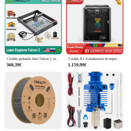
Creality-grabador láser Falcon 2, máquina cortadora de alta precisión, 40W, 22W, 12W, 5W, 10W
Creality K1 Actualización de impresora 3D 600 mm/s Impresora 3D de alta velocidad Sensor G 0,1 mm Manos libres suave Nivelación automática Enfriador de ventiladores duales
360,39€
1.159,99€