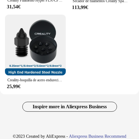
Creality Filamento Hyper PLA-CF 1kg, acabado mate, mínima textura de capa, velocidad de impresión de hasta 300 mm/s, aplicable a varios modelos, impresión de alta velocidad sin atascamiento
Secador de filamentos Creality Space Pi más 2 carretes Impresora 3D mejorada 2 rollos Ajuste de temperatura 45 ℃ -70 ℃ 360 ° Calentamiento de aire caliente 0-48h
31,54€
113,99€
Creality-boquilla de acero endurecido de alta gama para Ender 3/3 Pro Ender/3 V2 / 3 Max, 8 piezas, aleación de cobre/latón, 0,25mm, 0,4mm, 0,6mm, 0,8mm
25,99€
Inspire more in Aliexpress Business
©2023 Created by AliExpress -
Aliexpress Business Recommend