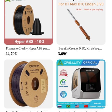
Filamento Creality Hyper ABS para Creality K1 Max /K1C /Ender 3 V3 SE Filamento oficial de impresora 3D ABS 1,75 mm para impresión de alta velocidad
Boquilla Creality K1C, Kit de boquillas de intercambio rápido de unicornio, boquilla tridimensional integrada totalmente metálica de alto flujo para K1 Max/K1C/Ender-3 V3
24,79€
3,69€