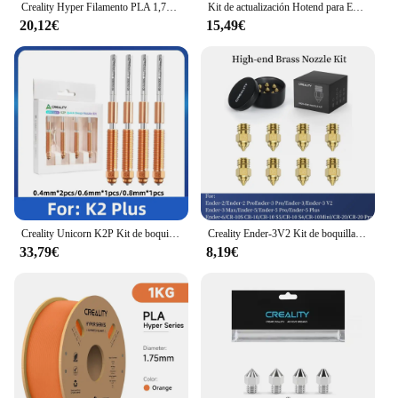
Creality Hyper Filamento PLA 1,75 mm Alta fluidez Material de impresión 3D de alta velocidad Carrete de extrusión estable Dimensional 1 KG
Kit de actualización Hotend para Ender 3/CR10/VORON 2,4 cabezal de impresión de alta velocidad TZ-E3 extrusora de alta gama j-head Hot End para Creality Ender3 V2
20,12€
15,49€
Creality Unicorn K2P Kit de boquillas de intercambio rápido para impresora 3D K2 Plus, Creality Hi, con boquillas de acero endurecido de 0,4,0,6,0,8 mm.
Creality Ender-3V2 Kit de boquillas de alta gama 8 unids/set acero endurecido latón/aleación de cobre alta dureza alta resistencia al desgaste forEnder-3
33,79€
8,19€