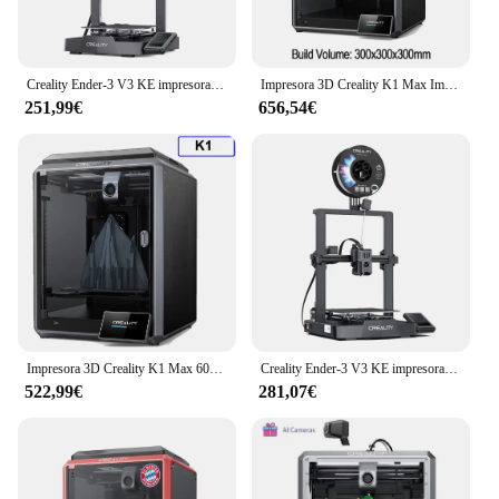
Creality Ender-3 V3 KE impresora 3D impresión de alta velocidad Hotend de alta temperatura nivelación automática FDM máquina de impresión 3D
Impresora 3D Creality K1 Max Impresoras 3D de alta velocidad de 600 mm/s con nivelación automática Refrigeración dual Función AI inteligente K1 Max -Speed 3D
251,99€
656,54€
Impresora 3D Creality K1 Max 600 mm/s Alta velocidad 0,1 mm Detalle liso Manos libres Nivelación automática Extrusora de accionamiento directo de doble engranaje
Creality Ender-3 V3 KE impresora 3D impresión de alta velocidad Hotend de alta temperatura nivelación automática FDM máquina de impresión 3D con Sprite D
522,99€
281,07€