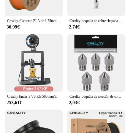
Creality-filamento PLA de 1,75mm, serie Hyper, Material de impresora 3D FDM, alta precisión, sin burbujas/enchufes, enfriamiento más rápido
Creality-boquilla de cobre chapada MK8, rosca de M6 antiadherente duradera de alto rendimiento para impresoras 3D, para CR10 Hotend ENDER3
36,99€
2,74€
Creality Ender-3 V3 KE 500 mm/s velocidad de impresión rápida autoteste con un solo grifo eje X carril lineal ventiladores dobles impresora 3D Ender-3V3 KE
Creality-boquilla de aleación de cobre de alta gama, resistente al desgaste a altas temperaturas, para Series CR-10, Ender-3 y Ender-5
253,61€
2,93€