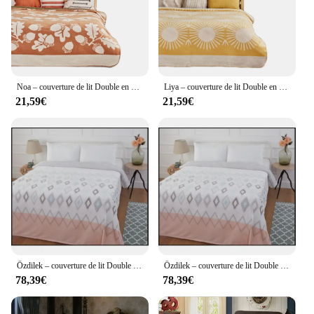
Noa – couverture de lit Double en coton Beige (180x220 CM), doux, chaud, utile, couleurs vives, fin, confortable, Double face
Liya – couverture de lit Double en coton moutarde (180x220 Cm), douce, chaude, utile, couleurs vives, Fine
21,59€
21,59€
Özdilek – couverture de lit Double imprimée Bettina, douce, 180x220 cm
Özdilek – couverture de lit Double imprimée Bettina, douce, 180x220 cm
78,39€
78,39€