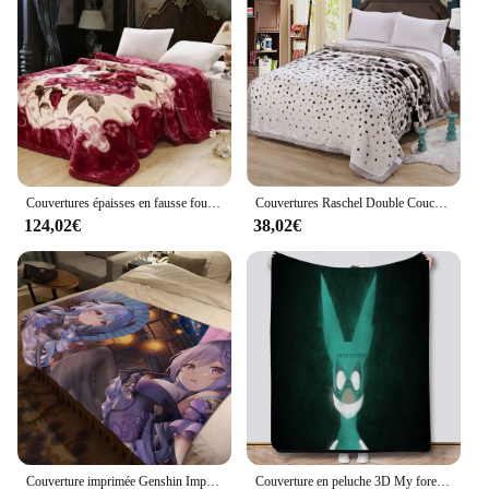
Couvertures épaisses en fausse fourrure pour lits, couvertures lestées, couvre-lit, Raschel, vison, sourire moelleux, double couche, hiver
Couvertures Raschel Double Couche pour Lits, Jeté en Fausse Fourrure de Vison, Doux et Chaud, Épais, Moelleux, Microcarence, Peluche, Lestée, 150x200cm
124,02€
38,02€
Couverture imprimée Genshin Impact Cartoon, couverture en peluche douce, couvertures chaudes, couverture de couchage mignonne Anime pour canapé-lit, 180x220
Couverture en peluche 3D My foreAcademia, dessin animé, douce, pour salon, chambre à coucher, lit, canapé, pique-nique, 180x220