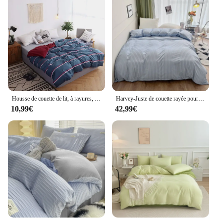
Housse de couette de lit, à rayures, 1 pièce, couvre-lit simple, King Size, Queen Size, 150x200, 180x220, 200x230, 220x240, nouvelle collection à la mode
Harvey-Juste de couette rayée pour chambre de garçon et fille, housses de lit d'athlon noires et blanches, housse de couette sans taie d'oreiller, 180x220, 1PC
10,99€
42,99€