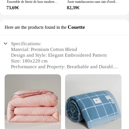
Ensemble de literie de luxe moderne à rayures pour dortoir, housse de couette pour lit simple, double, reine, king size, housse de couette pour athlon, 150x200, 180x220, 200x230
Juste matelassurera sans taie d'oreiller, nouveau document solide, simple, duo, sans impression, vent, touristes, literie, 160x210, 180x220, 220x240
73,69€
82,39€
Couette
Here are the products found in the
Specifications:
Material: Premium Cotton Blend
Design and Style: Elegant Embroidered Pattern
Size: 180x220 cm
Performance and Property: Breathable and Durable
Usage and Purpose: Ideal for Home Decor and
Comfort
Typical Adaptive Scenario: Suitable for various
bedroom settings
Features:
**Luxurious Comfort and Style**
The couverture de lit 180x220 is not just a bedding
set; it's a statement of elegance and comfort. Crafted
from a premium cotton blend, this set offers a soft