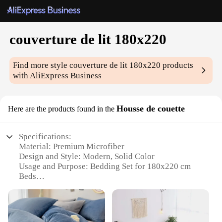
couverture de lit 180x220
Find more style
couverture de lit 180x220
products
with AliExpress Business
Housse de couette
Here are the products found in the
Specifications:
Material: Premium Microfiber
Design and Style: Modern, Solid Color
Usage and Purpose: Bedding Set for 180x220 cm
Beds
Performance and Property: Soft, Durable, Easy to
Clean
Shape or Size: Tailored for 180x220 cm Mattresses
Parts and Accessories: Set Includes Pillowcases