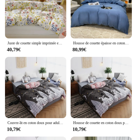
Juste de couette simple imprimée en coton, literie douce et confortable, neuve, 220x240, 180x220
Housse de couette épaisse en coton à longues fibres de classe A 60s, housse de couette en coton pur, grande housse de couette confortable, literie 180x220
40,79€
80,99€
Couvre-lit en coton doux pour adultes et enfants, 1 pièce 150x200 180x220 200x230 220x240
Housse de couette en coton doux pour enfants et adultes, motif chat mignon, 1 pièce, pour lit simple, double, Queen, King, taille 150x200, 180x220
10,79€
10,79€