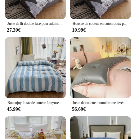
Juste de lit double face pour adultes et enfants, sac de literie pour enfants, housse de lit pour chat, 1 PC, 150x200, 180x220, 200x230, 220x240 cm, nouvelle mode
Housse de couette en coton doux pour enfants et adultes, 1 pièce, couvre-lit simple, double, Queen Size, King Size, 150x200, 180x220, 200x230, 220x240
27,39€
10,99€
Bonenjoy-Juste de couette à rayures pour chambre de garçon et fille, housses de lit d'athlon, noir et blanc, sans taie d'oreiller, 180x220, 1 pièce
Juste de couette monochrome lavée pour lit double, impression réactive cool et confortable, housse de couette pour document, literie pour lit double, 180x220, 200x230cm
45,99€
56,69€