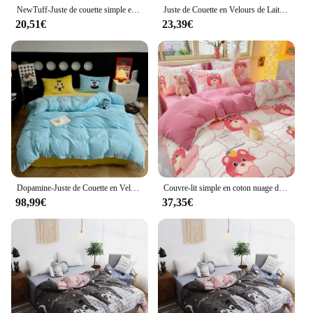
NewTuff-Juste de couette simple en velours, lait solide, épaissie, chaude, literie pour deux, athlon, automne et hiver, 2024x180, 220x240, document, 220
Juste de Couette en Velours de Lait, Produit Unique, Plaid Imprimé, Épais, Chaud, 202 lon, Grande Taille, Literie Double, 180x220, Nouvelle Collection Automne Hiver
20,51€
23,39€
Dopamine-Juste de Couette en Velours de Lait, Produit Unique, Épais, Chaud, Solide, Document, Lit Double, 202 lon, 180x220, 200x230, 220x240, Nouveau
Couvre-lit simple en coton nuage délavé, ensemble de literie de grande taille 180x220, ne comprend pas de taie d'oreiller, dessin animé imprimé, nouveau
98,99€
37,35€