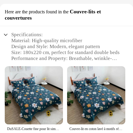
Couvre-lits et
Here are the products found in the
couvertures
Specifications:
Material: High-quality microfiber
Design and Style: Modern, elegant pattern
Size: 180x220 cm, perfect for standard double beds
Performance and Property: Breathable, wrinkle-
resistant
Usage and Purpose: Ideal for year-round use,
suitable for all seasons
Shape or Size or Weight or Quantity: Single set with
one coverlet
Features:
**Unmatched Comfort and Style**
Indulge in the luxurious feel of our couverture de lit
180x220, crafted from premium microfiber that
offers a soft, plush texture. The modern design and
DuSALE-Couette fine pour lit simple, couette douce, climatisation, quatre saisons, couverture de vélo, été, 180x220 cm, 220x240cm
Couvre-lit en coton lavé à motifs rétro, courtepointes de voyage pour la maison et l'hôtel, produit ménager, 180x220 cm, 220x240cm
elegant pattern of this coverlet elevate the