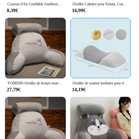
Coussin d'Air Gonflable Amélioré, Oreiller de Voyage, de Sauna, Repose-ruisseau, pour Avion, Voiture, Bureau, Sieste
Oreiller Calmlye pour Enfant, Coussin Ergonomique, Respirant et Respectueux de la Peau, pour un Sommeil Meilleur et Plus Sain
8,39€
16,99€
YOMDID-Oreiller de lecture toutes saisons, coussin de dossier de chevet pour canapé de bureau, coussins de soutien lombaire pour chaise et lit, dossier avec repos pour sauna
Oreiller de soutien lombaire pour dormir, mousse à mémoire de forme, coussin de soutien dorsal, oreiller de lit, soutien de la taille, dormeurs dorsaux
27,79€
14,19€