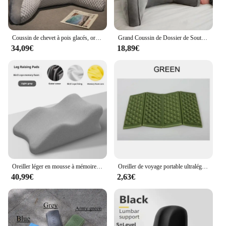
Coussin de chevet à pois glacés, oreiller doux, grand dossier, oreiller de lit, oreiller de canapé, lecture de lit
Grand Coussin de Dossier de Soutien Lombaire Triangulaire, Oreiller de Lecture, Planche de Sauna Douce, Peut Être Démonté, Lavable, Bureau
34,09€
18,89€
Oreiller léger en mousse à mémoire de forme pour le sommeil, améliore la posture, accessoire de coussin de lit et de voyage, intérieur, bureau, usage domestique
Oreiller de voyage portable ultraléger XPE, coussin de siège de tourisme, pliable, polymère de camping, trekking, pique-nique, imperméable, coussin de plage isolant
40,99€
2,63€