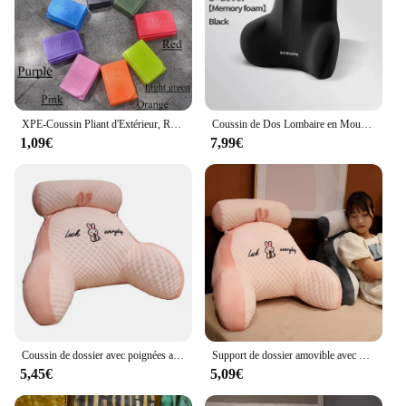
XPE-Coussin Pliant d'Extérieur, Randonnée, Pique-Nique, Voyage en Plein Air, Interdit, Étanche, avec Sac de Rangement
Coussin de Dos Lombaire en Mousse à Mémoire de Forme, pour Voiture, Bureau, Chaises de Jeu, Post-Partum, Soutien de la Taille, Multifonctionnel, Oreiller d'Instituts Oto
1,09€
7,99€
Coussin de dossier avec poignées amovibles pour canapé, soutien de bras, oreiller de lecture confortable, impression de dessin animé
Support de dossier amovible avec poignées imprimées de dessin animé, oreiller de lit, soutien des bras, oreiller de canapé, coussin de canapé, oreiller assis, aide à la lecture
5,45€
5,09€