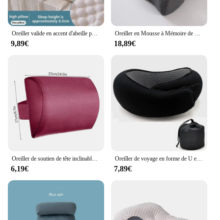
Oreiller valide en accent d'abeille pour protéger les vertèbres cervicales, noyau d'oreiller antibactérien et anti-acariens, aide à dormir à la maison
Oreiller en Mousse à Mémoire de Forme, Coussin Cervical Ergonomique Orth4WD, Énergie du Cou, Literie à Rebond Lent
9,89€
18,89€
Oreiller de soutien de tête inclinable pliable multifonction, coussin de chaise confortable, protecteur anti-gravité, repos de sauna
Oreiller de voyage en forme de U en mousse à mémoire de forme, style escargot, soutien du cou, portable, réglable, doux, pause du midi, oreillers de sommeil
6,19€
7,89€