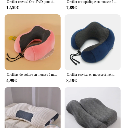
Oreiller cervical Orth4WD pour aider à dormir et à protéger le cou, mousse à mémoire de forme domestique, respirant et lavable, voyage
Oreiller orthopédique en mousse à mémoire de forme, oreiller orthopédique à rebond lent, soulagement du cou, oreiller cervical, oreillers de lit pour dormeur latéral, ergonomique
12,59€
7,89€
Oreillers de voiture en mousse à mémoire de forme, soutien du cou doux, coussin de voyage en forme de U, coussin de repos de la présidence, intérieur cervical, accessoires automobiles
Oreiller cervical en mousse à mémoire de forme en U, oreiller de voyage doux, oreiller de massage, oreiller d'avion endormi, literie de soins de santé cervicale
4,99€
8,19€