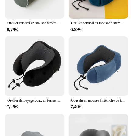
Oreiller cervical en mousse à mémoire de forme, traversin pour soutien du lit, oreillers ronds pour le lit, les jambes, le dos et le yoga
Oreiller cervical en mousse à mémoire de forme en U, oreiller de voyage doux, oreiller de massage, oreiller d'avion endormi, literie de soins de santé cervicale
8,79€
6,99€
Oreiller de voyage doux en forme de U, mousse à mémoire de forme, soins de santé, cou, cervical, avion, coussin cervical
Coussin en mousse à mémoire de forme sans sac de transport, essentiels de voyage, oreillers en forme de U, oreiller de voyage, protection du cou, soutien du cou
7,29€
7,49€