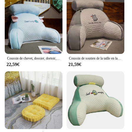
Coussin de chevet, dossier, dortoir, lit, lecture et jeu, canapé, support de taille, bureau, planche de sauna
Coussin de soutien de la taille en latex de dessin animé de glace d'été, oreiller de canapé respirant, sensation d'irritation, chambre sédentaire
22,59€
21,59€