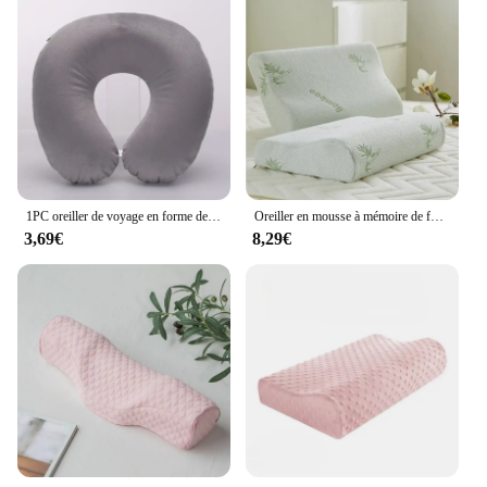
1PC oreiller de voyage en forme de U Portable gonflable cou oreiller court oreiller en peluche cou coussin
Oreiller en mousse à mémoire de forme, 40x25cm, fibre de bambou, rebond lent, soins de santé, relaxation cervicale, orthopédiques 4 roues motrices, soutien de la présidence
3,69€
8,29€