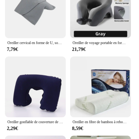
Oreiller cervical en forme de U, soutien du cou super doux, voyage et sieste, conduite jusqu'à Charleroi, veille, inconfort du sommeil long, colonne cervicale
Oreiller de voyage portable en forme de U, oreillers de couchage en mousse à mémoire de forme, oreiller de sieste de bureau, coussin de cou d'avion de voiture, support de tête ergonomique
7,79€
21,79€
Oreiller gonflable de couverture de tissu de peluche de flocage, coussin extérieur de voyage, oreiller en forme de U, oreiller de cou, accessoires de voyage, oreiller de sieste
Oreiller en fibre de bambou à rebond lent, soins de santé, mousse à mémoire de forme, oreillers Orth4WD, soutien des instituts de la présidence, 50x30cm
2,29€
8,59€