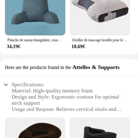
Planche de sauna triangulaire, coussin de lecture, grand traversin, dossier, support de positionnement, cale pour le corps, oreiller de couchage pour lit, sanglier
Oreiller de massage lavable pour le spa, soutien cervical, aide à dormir, non collamentaire, protège le cou, les vertèbres, textile de maison
34,19€
18,69€
Attelles & Supports
Here are the products found in the
Specifications:
Material: High-quality memory foam
Design and Style: Ergonomic contour for optimal
neck support
Usage and Purpose: Relieves cervical strain and
discomfort
Performance and Property: Durable and long-lasting
Shape or Size or Weight or Quantity: Compact and
lightweight for easy portability