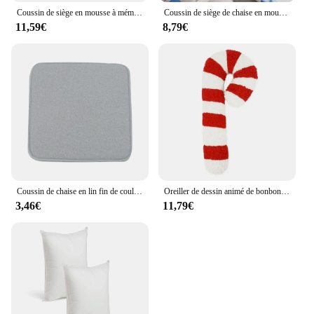
Coussin de siège en mousse à mémoire de forme pour chaise carrée, coussin de fesses de canapé, coussin de dossier pour les instituts de pression, bureau à domicile et jardin
Coussin de siège de chaise en mousse à mémoire de forme, épais et doux, 36x34cm, antidérapant, pour étudiant, bureau, salle à manger, maison, 1 pièce
11,59€
8,79€
Coussin de chaise en lin fin de couleur unie, coussin simple, non ald, maison, bureau, 1 pièce
Oreiller de dessin animé de bonbons de Noël 3D fait à la main, oreiller en peluche, coussins de canapé exquis, décor de salon à la maison
3,46€
11,79€