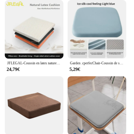
JFLEGAL-Coussin en latex naturel thaïlandais, carré lavable, pour chaise de bureau, 40x40/45x45cm
Garden .cperfecChair-Coussin de siège ergonomique en coton à mémoire de forme, coussin de siège de chaise de bureau, Hem15/2018 id
24,79€
5,29€