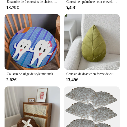
Ensemble de 6 coussins de chaise, fauteuils canapé restaurant cuisine salle à manger jardin salon, ULVERSAL pour tenir et amarrer 40x40 couleurs noir marron orange vert gris beige enseignement rouge bleu lilas crème et plus
Coussin en peluche en cuir chevelu vert avec feuilles réalistes, ornement de coussin de siège, décor de canapé, dortoir à la maison
18,79€
5,49€
Coussin de siège de style minimaliste moderne, la dent du dentiste, coussin de tabouret de salle à manger de bureau, éponge, polymères de canapé, coussins de chaise coordonnants
Coussin de dossier en forme de cuir chevelu vert pour la décoration intérieure, oreillers de plantes en forme de feuilles 3D, oreillers en peluche doux, ornements pour chambre d'enfant, coussin de chaise
2,82€
13,49€