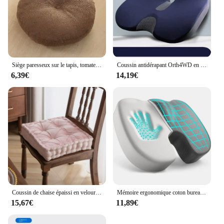
Siège paresseux sur le tapis, tomate, pet épaissi, siège d'artefact sédentaire pour dames, coussin de tatami
Coussin antidérapant Orth4WD en mousse à mémoire de forme, coussin de prostate pour CÔTÉ cyx, sac d'aticaback contrasté, chaise confortable, siège auto, instituts oto
6,39€
14,19€
Coussin de chaise épaissi en velours néerlandais, rehausseur de fauteuil, coussin de siège Jacquard, rehausseur de siège pour sol de chaise avec Foy
Mémoire ergonomique coton bureau coussin hémorroïde coussin chaise coussin sédentaire artefact étudiant cul coussin
15,67€
11,89€