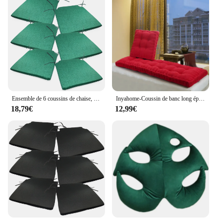
Ensemble de 6 coussins de chaise, canapé universel pour restaurant cuisine salle à manger salon de jardin avec chambre pour tenir et amarrer 40x40 couleurs noir marron orange vert gris beige enseignement rouge bleu lilas yMas
Inyahome-Coussin de banc long épaissi, coussin de siège de chaise, oreiller décoratif pour chaise longue de jardin, coussin de baie vitrée, vert
18,79€
12,99€