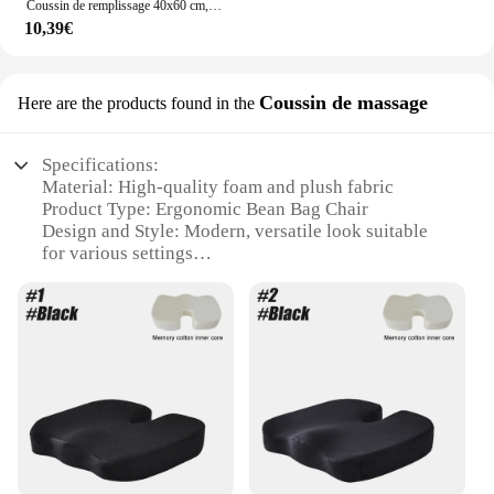
Coussin de remplissage 40x60 cm, lot de 2, 4, 6, 8, 10, 12 pièces, pour canapé, chaise, anti-connexion, lit Airways, respirant, non psychologique, fibre creuse anatomique, fabriqué en Espagne
10,39€
Coussin de massage
Here are the products found in the
Specifications:
Material: High-quality foam and plush fabric
Product Type: Ergonomic Bean Bag Chair
Design and Style: Modern, versatile look suitable
for various settings
Usage and Purpose: Ideal for relaxation, reading, or
as a cozy workspace addition
Typical Adaptive Scenario: Perfect for home, office,
or outdoor use
Shape or Size or Weight or Quantity: Available in
multiple sizes and weights for personalized comfort
Features:
|Wholesale|Vendors|