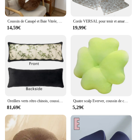
Coussin de Canapé et Baie Vitrée, Décoration de Chambre à Coucher, Petits Ornements Mignons, Forme de Tomate, Oreiller, Nouveau
Corde VERSAL pour tenir et amarrer, beige, coussins de chaise, canapé, fauteuils, salon, restaurant, cuisine, salle à manger, jardin, 40x40 couleurs, design classique décoratif élégant, ensemble de 6
14,59€
19,99€
Oreillers verts rétro chinois, coussin long, coussins en bambou de luxe, oreiller décoratif pour canapé, chaise, literie, décorations pour la maison, 35x100
Quatre scalp Everver, coussin de chaise, vert rose, oreiller de siège de chaise porte-bonheur, fleur mignonne, polymères de sol, canapé, décoration d'intérieur
81,69€
5,29€