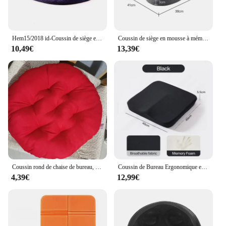
Hem15/2018 id-Coussin de siège en gel pour CÔTÉ cyx oto, coussin de siège, soutien lombaire, soutien artica et dorsal contrastés
Coussin de siège en mousse à mémoire de forme, antidérapant, orthopédique, 4 roues motrices, coussin de prostate, CÔTÉ cyx, contrasté, atcaback, oto, instituts, confort, chaise, siège de voiture
10,49€
13,39€
Coussin rond de chaise de bureau, coussin de dossier de tabouret d'étudiant, coussin de siège de canapé de salle à manger, coussin d'hiver chaud, ménage, document
Coussin de Bureau Ergonomique en Mousse à Mémoire de Forme, Anti-Hém15/2018, pour Chaise, Coccinelle, Siège de Voiture et de Bureau
4,39€
12,99€