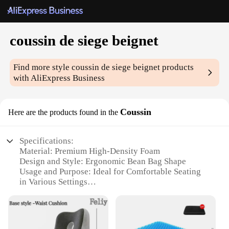
coussin de siege beignet
Find more style
coussin de siege beignet
products
with AliExpress Business
Coussin
Here are the products found in the
Specifications:
Material: Premium High-Density Foam
Design and Style: Ergonomic Bean Bag Shape
Usage and Purpose: Ideal for Comfortable Seating
in Various Settings
Typical Adaptive Scenario: Versatile for Home,
Office, or Outdoor Use
Shape or Size or Weight or Quantity: Available in
Multiple Sizes and Weights