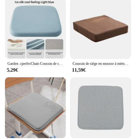
Garden .cperfecChair-Coussin de siège ergonomique en coton à mémoire de forme, coussin de siège de chaise de bureau, Hem15/2018 id
Coussin de siège en mousse à mémoire de forme pour chaise carrée, coussin de fesses de canapé, coussin de dossier pour les instituts de pression, bureau à domicile et jardin
5,29€
11,59€