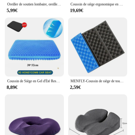
Oreiller de soutien lombaire, oreiller ergonomique pour siège de voiture, chaise de bureau, lit inclinable, coussin en mousse à mémoire de forme, oreiller de soutien dorsal
Coussin de siège ergonomique en mousse à mémoire de forme, ensemble d'oreillers de soutien de la taille et du dos, coussin lombaire Orth4WD pour chaise de bureau et voiture, instituts de CÔTÉ cyx
5,99€
19,69€
Coussin de Siège en Gel d'Été Respirant, Design en Nid d'Abeille, pour les Instituts de Pression, le Dos, le Coccinelle, la Maison, le Bureau, le Fauteuil Roulant de Voiture
MENFLY-Coussin de siège de tourisme XPE ultraléger, oreiller portable, pliable, polymère de camping, trekking, pique-nique, imperméable, coussin de plage isolant
8,89€
2,59€