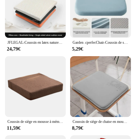
JFLEGAL-Coussin en latex naturel thaïlandais, carré lavable, pour chaise de bureau, 40x40/45x45cm
Garden .cperfecChair-Coussin de siège ergonomique en coton à mémoire de forme, coussin de siège de chaise de bureau, Hem15/2018 id
24,79€
5,29€
Coussin de siège en mousse à mémoire de forme pour chaise carrée, coussin de fesses de canapé, coussin de dossier pour les instituts de pression, bureau à domicile et jardin
Coussin de siège de chaise en mousse à mémoire de forme, épais et doux, 36x34cm, antidérapant, pour étudiant, bureau, salle à manger, maison, 1 pièce
11,59€
8,79€