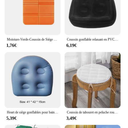
Moisture-Verde-Coussin de Siège Pliable, Polymères d'Extérieur, Imperméable, pour Parc, Pique-Nique, Randonnée, Tourisme
Coussin gonflable relaxant en PVC pour adultes et enfants, siège de bain à remous à domicile, coussin de spa avec maille
1,76€
6,19€
Heart de siège gonflables pour bain et spa, 1 à 3 sièges, pour piscine, injection d'eau, pour touristes, anti-hem15/2018 Ids
Coussin de tabouret en peluche rouge et blanc, coussins de chaise en velours chaud, siège rond, coussin jaune, décoration de chaise verte, hiver
5,39€
3,49€