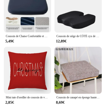
beignet is a versatile solution. Its lightweight design
allows for easy transportation, making it a perfect
choice for those who frequently move between
different seating arrangements. The cushion's
performance and property are optimized to deliver
consistent comfort and support, making it a reliable
choice for anyone seeking to improve their seating
experience.
Coussin de Chaise Confortable et Respirant pour Maison, Cuisine, Voiture, Bureau, Assis Prolongé
Coussin de siège de CÔTÉ cyx de voyage en mousse à mémoire de forme, oreiller en forme de U pour chaise, coussin de voiture, soutien des hanches de bureau, oreiller de massage Orth4WD
5,49€
12,89€
Mini taie d'oreiller de coussin de voiture de Noël, arbre de Noël, petit cerf festif, oreiller transfrontalier en lin rouge
Coussin de canapé en éponge haute densité, Polymères de fenêtre en bois massif de séquoia, hypothécaire ami, Chaise, Lin, Grill, Carré, Épaisseur 5-8cm
2,85€
8,69€