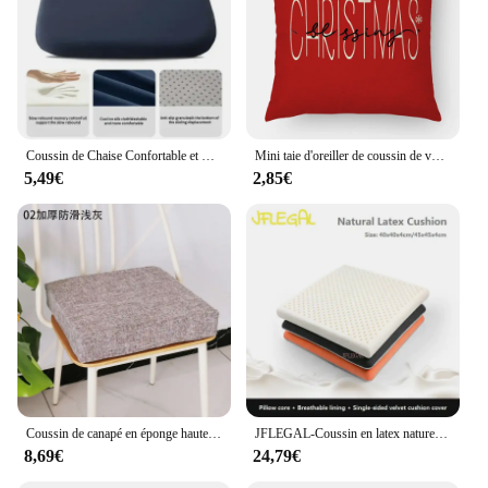
Coussin de Chaise Confortable et Respirant pour Maison, Cuisine, Voiture, Bureau, Assis Prolongé
Mini taie d'oreiller de coussin de voiture de Noël, arbre de Noël, petit cerf festif, oreiller transfrontalier en lin rouge
5,49€
2,85€
Coussin de canapé en éponge haute densité, Polymères de fenêtre en bois massif de séquoia, hypothécaire ami, Chaise, Lin, Grill, Carré, Épaisseur 5-8cm
JFLEGAL-Coussin en latex naturel thaïlandais, carré lavable, pour chaise de bureau, 40x40/45x45cm
8,69€
24,79€