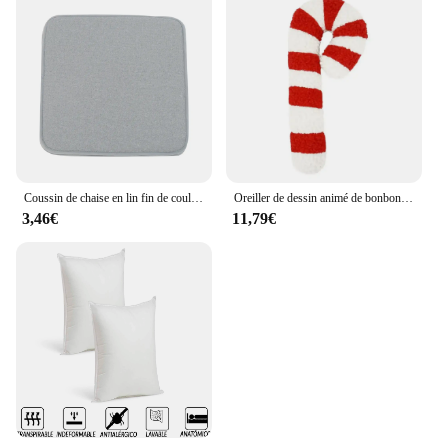
Coussin de chaise en lin fin de couleur unie, coussin simple, non ald, maison, bureau, 1 pièce
Oreiller de dessin animé de bonbons de Noël 3D fait à la main, oreiller en peluche, coussins de canapé exquis, décor de salon à la maison
3,46€
11,79€