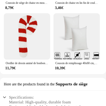
Coussin de siège de chaise en mousse à mémoire de forme, épais et doux, 36x34cm, antidérapant, pour étudiant, bureau, salle à manger, maison, 1 pièce
Coussin de chaise en lin fin de couleur unie, coussin simple, non ald, maison, bureau, 1 pièce
8,79€
3,46€
Oreiller de dessin animé de bonbons de Noël 3D fait à la main, oreiller en peluche, coussins de canapé exquis, décor de salon à la maison
Coussin de remplissage 40x60 cm, lot de 2, 4, 6, 8, 10, 12 pièces, pour canapé, chaise, anti-connexion, lit Airways, respirant, non psychologique, fibre creuse anatomique, fabriqué en Espagne
11,79€
10,39€
Supports de siège
Here are the products found in the
Specifications:
Material: High-quality, durable foam