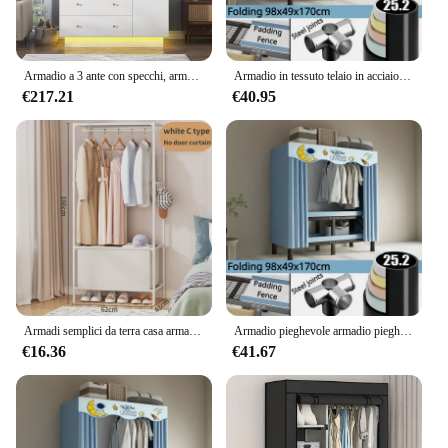
Armadio a 3 ante con specchi, armadio a LED con ante e cassetti, armadio portaoggetti in legno con barre sospese, ripiani regolabili
Armadio in tessuto telaio in acciaio pieghevole semplice e durevole armadio guardaroba armadio camera da letto mobili installazione-armadio gratuito
€217.21
€40.95
Armadi semplici da terra casa armadio per vestiti durevole di grande capacità armadio antipolvere ed economico mobili per camera da letto
Armadio pieghevole armadio pieghevole senza installazione con tenda dello schermo scaffale antipolvere per guardaroba in tessuto con struttura in acciaio durevole semplice
€16.36
€41.67