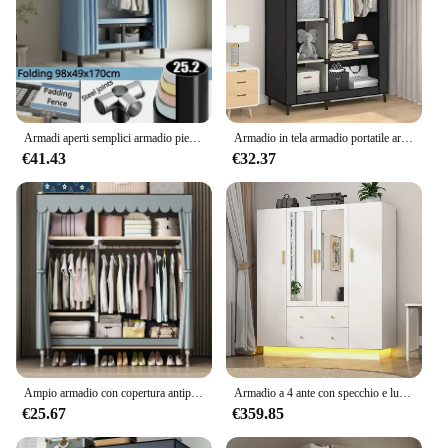
Armadi aperti semplici armadio pieghevole senza installazione armadi salvaspazio per abbigliamento camera da letto semplice organizzatore per guardaroba
Armadio in tela armadio portatile armadio appendiabiti con 6 ripiani e binario sospeso, tessuto Non tessuto, rapido e facile montaggio
€41.43
€32.37
Ampio armadio con copertura antipolvere-telaio in acciaio resistente-ideale per camere da letto, dormitori
Armadio a 4 ante con specchio e luci a LED, armadio per camera da letto con ripiani a cassetti, armadio moderno in legno
€25.67
€359.85