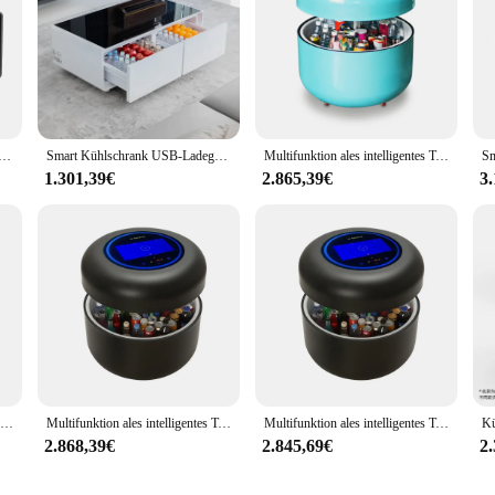
che Getränke Flasche Kühlschrank Kühlschrank Smart Couch tisch Home Wohnzimmer Möbel für Hotelzimmer
Smart Kühlschrank USB-Ladegerät multifunktion alen Couch tisch
Multifunktion ales intelligentes Touchscreen-Kühlschrank design mit rundem Couch tisch
1.301,39€
2.865,39€
3
Neueste Kühlschrank Kaffee Tisch Smart Kaffee Tisch Mit Kühlschrank Hifi Lautsprecher Und USB Ladegerät
Multifunktion ales intelligentes Touchscreen-Kühlschrank design mit rundem Couch tisch
Multifunktion ales intelligentes Touchscreen-Kühlschrank design mit rundem Couch tisch
2.868,39€
2.845,69€
2