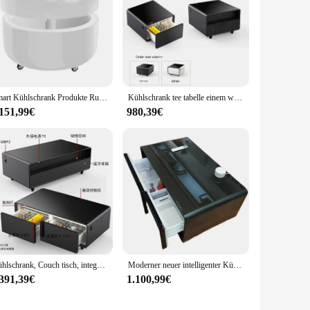
Smart Kühlschrank Produkte Runde Kaffee Tisch Kühlschrank Blutooth Smart Kühler Tabelle 2021 Kreative Coosno Hause Café Tee Tisch T/T
Kühlschrank tee tabelle einem wohnzimmer einfache moderne kleine multi-funktionale büro business touchscreen intelligente möbel
.151,99€
980,39€
Kühlschrank, Couch tisch, integriertes Wohnzimmer, Zuhause, leichter Luxus, modern, einfach, Touchscreen, intelligente Möbel
Moderner neuer intelligenter Kühlschrank-Couchtisch mit Aufbewahrungsschrank
.391,39€
1.100,99€