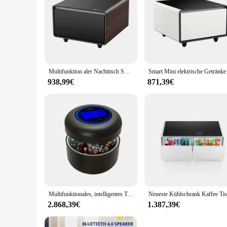
Multifunktion aler Nachttisch Smart Beistell tisch Mini-Kühlschrank mit kabelloser Aufladung Smart Furniture Home
Smart Mini elektris
938,99€
871,39€
Multifunktionales, intelligentes Touchscreen-Kühlschrankdesign mit rundem Couchtisch
2.868,39€
1.387,39€