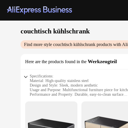
couchtisch kühlschrank
Find more style
couchtisch kühlschrank
products with Al
Werkzeugteil
Here are the products found in the
Specifications:
Material: High-quality stainless steel
Design and Style: Sleek, modern aesthetic
Usage and Purpose: Multifunctional furniture piece for kitc
Performance and Property: Durable, easy-to-clean surface
Shape or Size: Compact and space-saving design
Typical Adaptive Scenario: Ideal for small living spaces or a
Features:
|Wholesale|Vendors|
**Versatile and Space-Saving Design**