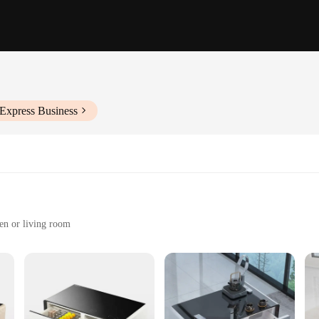
iExpress Business
hen or living room
s a creative addition to any room