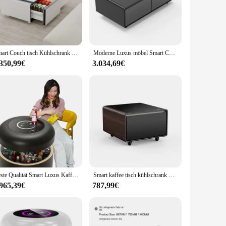
Its compact size makes it a perfect fit for small apartments,
so ensures durability and easy maintenance. The
 smooth surface resists fingerprints and stains, ensuring your
Smart Couch tisch Kühlschrank gekühlte Schublade große Kapazität Stauraum platzsparend
Moderne Luxus möbel Smart Couch tisch Smart Kühlschrank Wohn möbel Kühlschrank Wohnzimmer möbel Stahl lackiert
st construction, the couchtisch kühlschrank is built to
.350,99€
3.034,69€
 is the perfect choice. Its adaptable design allows it to
just a piece of furniture; it's a statement piece that blends
Beste Qualität Smart Luxus Kaffee Touch Tische Kühlschrank Mini Wohnzimmer Seite Tabelle Smart Kaffee Tisch Mit Kühlschrank
Smart kaffee tisch kühlschrank mit led-leuchten bar wohnzimmer tisch haushalt geräte smart touch screen kaffee tisch
.965,39€
787,99€