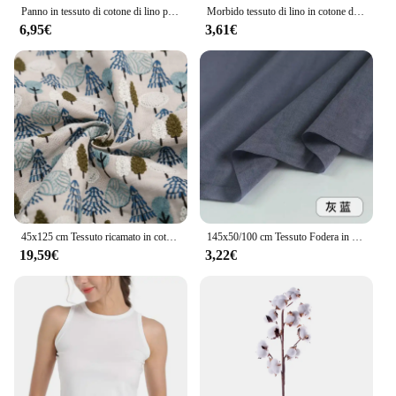
Panno in tessuto di cotone di lino per Patchwork Quilting Dot tessuti borse fai da te abbigliamento per bambini vestito materiali tessili per cucire fatti a mano
Morbido tessuto di lino in cotone di bambù di seta, tinta unita per accappatoio, vestiti da Yoga, fodera in Gallus, sottile, T878
6,95€
3,61€
45x125 cm Tessuto ricamato in cotone e lino Borsa fai da te Abbigliamento Tessuto cucito fatto a mano Patchwork
145x50/100 cm Tessuto Fodera in Puro Cotone Traspirante per Fodera di Gonna, Protezione Solare Abbigliamento Tende Tessuto Fatto a Mano Fai da Te W 300006
19,59€
3,22€