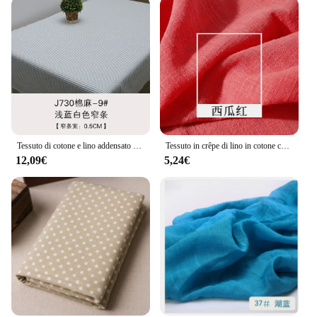
Tessuto di cotone e lino addensato a righe a scacchi tinta unita divano tessuto tovaglia tende fai da te casa tessuto di lino tinto in filo
Tessuto in crêpe di lino in cotone con nesso di bambù panno a pieghe, abito sottile traspirante per fai da te, trapuntatura cucita a mano, estate
12,09€
5,24€