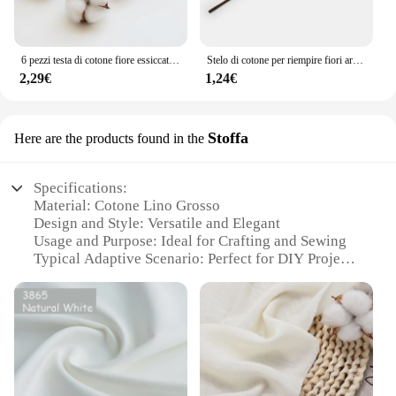
6 pezzi testa di cotone fiore essiccato naturale fiore artificiale cotone decorazioni natalizie per la casa ghirlanda fai da te ghirlanda floreale materiale da parete
Stelo di cotone per riempire fiori artificiali di fattoria naturale Decorazioni per la casa 53 cm per ghirlande Decorazioni per la casa Stelo di cotone essiccato
2,29€
1,24€
Stoffa
Here are the products found in the
Specifications:
Material: Cotone Lino Grosso
Design and Style: Versatile and Elegant
Usage and Purpose: Ideal for Crafting and Sewing
Typical Adaptive Scenario: Perfect for DIY Projects
Shape or Size or Weight or Quantity: Available in
Sets
Performance and Property: Durable and High-
Quality Fabric
Features:
**Unmatched Quality and Versatility**