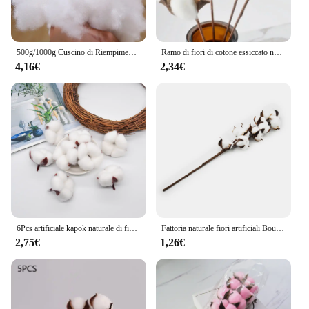
500g/1000g Cuscino di Riempimento PP Cotone Bambola Giocattoli Vestiti Ripieno Poliestere FAI DA TE Materiale Fatto A Mano Alta Elastico Per Fodere Per Cuscini
Ramo di fiori di cotone essiccato naturale Bouquet da damigella d'onore decorazione bianca decorazione della casa fiore artificiale fiori bianchi finti
4,16€
2,34€
6Pcs artificiale kapok naturale di fiori secchi tampone di cotone camera da sposa decorazione di Pasqua forniture corona FAI DA TE bouquet confezione regalo
Fattoria naturale fiori artificiali Bouquet di riempimento stelo di cotone casa 53cm per ghirlande ghirlande stelo di cotone essiccato
2,75€
1,26€