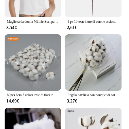
Maglietta da donna Minnie Stampa Top casual Nome personalizzato Combinazione di lettere Carattere ABCDEA O Maglietta femminile in cotone nero
1 pz 10 teste fiore di cotone essiccato semplici piante artificiali fatte a mano creativo naturale falso ramo floreale
3,54€
2,61€
80pcs 6cm 5 colori teste di fiori in cotone artificiale bianco fiori decorativi per la decorazione di banchetti per feste a casa di nozze fai da te
Regalo natalizio con bouquet di cotone artificiale, composizioni floreali e prodotti floreali Bouquet natalizio con fiori eterni per la decorazione domestica
14,69€
3,27€