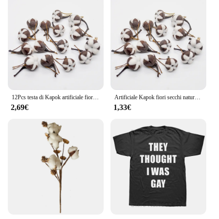
12Pcs testa di Kapok artificiale fiore secco naturale tampone di cotone camera di nozze decorazione pasquale forniture corona fai da te Bouquet confezione regalo
Artificiale Kapok fiori secchi naturali simulazione cotone sala nuziale decorazione pasquale forniture confezione regalo Bouquet ghirlanda fai da te
2,69€
1,33€