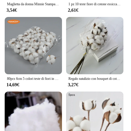
Maglietta da donna Minnie Stampa Top casual Nome personalizzato Combinazione di lettere Carattere ABCDEA O Maglietta femminile in cotone nero
1 pz 10 teste fiore di cotone essiccato semplici piante artificiali fatte a mano creativo naturale falso ramo floreale
3,54€
2,61€
80pcs 6cm 5 colori teste di fiori in cotone artificiale bianco fiori decorativi per la decorazione di banchetti per feste a casa di nozze fai da te
Regalo natalizio con bouquet di cotone artificiale, composizioni floreali e prodotti floreali Bouquet natalizio con fiori eterni per la decorazione domestica
14,69€
3,27€