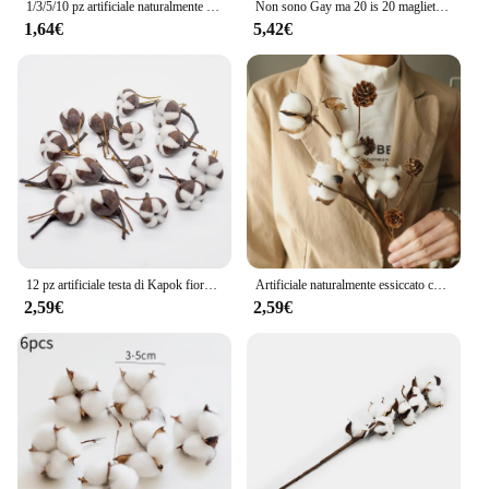
1/3/5/10 pz artificiale naturalmente essiccato cotone stelo fiore Filler floreale decorazioni per la casa apy # nappna-milt muslimai fiori artificiali
Non sono Gay ma 20 is 20 maglietta divertente cotone Streetwear manica corta lesbiche Gay Pride compleanni regali per feste T-Shirt
1,64€
5,42€
12 pz artificiale testa di Kapok fiore essiccato bianco cotone naturale testa di fiore fai da te ghirlanda Bouquet decorazione di pasqua autunno decorazioni per la casa
Artificiale naturalmente essiccato cotone stelo fiore Filler floreale decorazioni per la casa decorazione in cotone simulato decorazione per interni
2,59€
2,59€