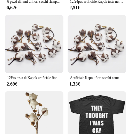
6 pezzi di rami di fiori secchi riempitivi per fiori secchi vaso di cotone Boll Decor Picks
12/24pcs artificiale Kapok testa naturale essiccato falciatrici di cotone fai da te corona Bouquet pasqua decorazione caduta Home Decor Flores Secas
0,62€
2,51€
12Pcs testa di Kapok artificiale fiore secco naturale tampone di cotone camera di nozze decorazione pasquale forniture corona fai da te Bouquet confezione regalo
Artificiale Kapok fiori secchi naturali simulazione cotone sala nuziale decorazione pasquale forniture confezione regalo Bouquet ghirlanda fai da te
2,69€
1,33€