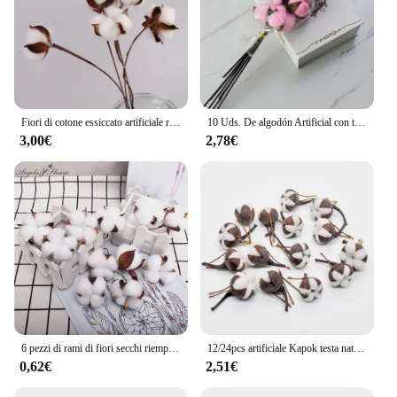
Fiori di cotone essiccato artificiale ramo di fiori bianchi per la decorazione della festa nuziale fiore finto decorazioni per fiori per la casa foglie di eucalipto
10 Uds. De algodón Artificial con tallos, rama de cabeza de flor Artificial hecha a mano, guirnalda de flores de campo Retro, ramo de decoración del hogar
3,00€
2,78€
6 pezzi di rami di fiori secchi riempitivi per fiori secchi vaso di cotone Boll Decor Picks
12/24pcs artificiale Kapok testa naturale essiccato falciatrici di cotone fai da te corona Bouquet pasqua decorazione caduta Home Decor Flores Secas
0,62€
2,51€