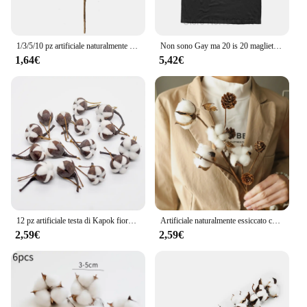
1/3/5/10 pz artificiale naturalmente essiccato cotone stelo fiore Filler floreale decorazioni per la casa apy # nappna-milt muslimai fiori artificiali
Non sono Gay ma 20 is 20 maglietta divertente cotone Streetwear manica corta lesbiche Gay Pride compleanni regali per feste T-Shirt
1,64€
5,42€
12 pz artificiale testa di Kapok fiore essiccato bianco cotone naturale testa di fiore fai da te ghirlanda Bouquet decorazione di pasqua autunno decorazioni per la casa
Artificiale naturalmente essiccato cotone stelo fiore Filler floreale decorazioni per la casa decorazione in cotone simulato decorazione per interni
2,59€
2,59€