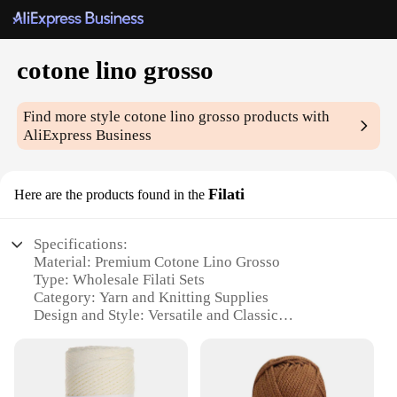
cotone lino grosso
Find more style
cotone lino grosso
products with
AliExpress Business
Filati
Here are the products found in the
Specifications:
Material: Premium Cotone Lino Grosso
Type: Wholesale Filati Sets
Category: Yarn and Knitting Supplies
Design and Style: Versatile and Classic
Usage and Purpose: Ideal for Crafting and DIY
Projects
Performance and Property: Durable and High-
Quality