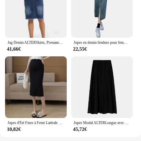
Jag Denim ALTERSkirts, Premama Fashion, Elastic, High Waist, commisted Jean Skirt, Casual Women, Pregnant Clothes, 2XL, Summer and Autumn
Jupes en denim fendues pour femmes enceintes, jupes crayon décontractées, vêtements de grossesse droits, printemps et été, 03/Wear
41,66€
22,55€
Jupes d'Été Fines à Fente Latérale pour Femme Enceinte, Taille Haute, Mi-Mollet, Slim, Hanches, Crayon, Réglable
Jupes Modal ALTERLongue avec Poches pour Femme Enceinte, Grande Taille 4, Été, Décontracté, Grand Fond, 2024
10,82€
45,72€