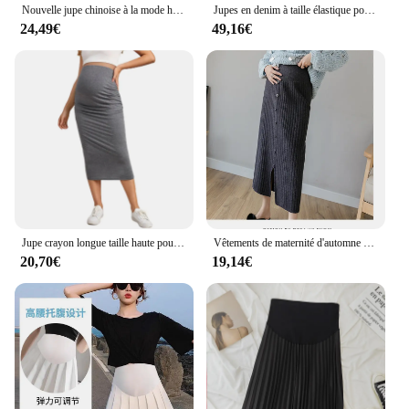
Nouvelle jupe chinoise à la mode hanfu Mamianqun
Jupes en denim à taille élastique pour femmes enceintes, vêtements décontractés pour le ventre, fentes latérales, mode coréenne d'automne, 9059 #
24,49€
49,16€
Jupe crayon longue taille haute pour femmes enceintes, vêtements de ventre minces, vêtements décontractés, vêtements de mode, document solide, ALTERCasual
Vêtements de maternité d'automne pour femmes enceintes, Slim hanche longue, jupes tricotées, taille réglable, jupe crayon, bouton, mouche, jupe de grossesse fendue
20,70€
19,14€