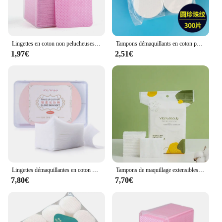
Lingettes en coton non pelucheuses pour dissolvant de vernis à ongles, nettoyant pour pointes de gel UV, bloc de papier, livres d'art, serviettes de manucure, 200 pièces, 400 pièces
Tampons démaquillants en coton pour le visage, accessoires de maquillage, papier doux, 300/600/1200 pièces
1,97€
2,51€
Lingettes démaquillantes en coton de haute qualité, 1000 pièces/ensemble, tampons doux, nettoyage du visage, tampon cosmétique
Tampons de maquillage extensibles en bois, 240 pièces, support en coton, compresse, mince, économie d'eau, hydratant
7,80€
7,70€