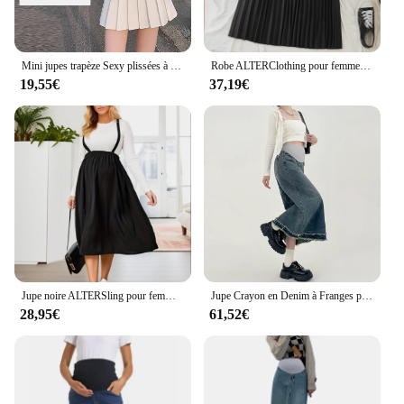
Mini jupes trapèze Sexy plissées à chaud, Chic Ins, ample, maternité, ventre réglable, pour femmes enceintes, été, 8887
Robe ALTERClothing pour femmes enceintes, mode d'hiver, jupes de grossesse, pantalon ALTERfur s
19,55€
37,19€
Jupe noire ALTERSling pour femmes enceintes, vêtements décontractés, solide, document, mode, vêtements de grossesse, jupes pour femmes, offre spéciale
Jupe Crayon en Denim à Franges pour Femme Enceinte, Vêtement Décontracté, Droit, 03/Wear, Printemps et Été
28,95€
61,52€