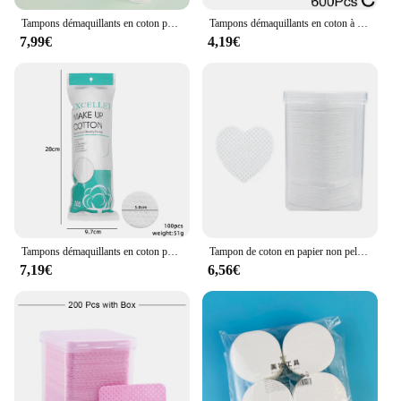
Tampons démaquillants en coton pour le maquillage du visage, 100 pièces/paquet, tampons ronds et doux pour enlever le vernis à ongles, outil de nettoyage, 03
Tampons démaquillants en coton à motif perlé, tampons non tissés, livres pour visage sec, utilisation pour grille en tissu, D0E7, 450 pièces, 500 pièces, 600 pièces
7,99€
4,19€
Tampons démaquillants en coton pour le maquillage du visage, 100 pièces/paquet, tampons ronds et doux pour enlever le vernis à ongles, outil de nettoyage, 03
Tampon de coton en papier non pelucheux pour extension de cils, dissolvant de colle, serviettes, greffe de cils, livres, lingette buccale, outils de maquillage, 200 pièces
7,19€
6,56€