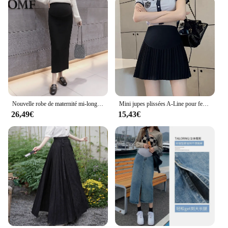
Nouvelle robe de maternité mi-longue, jupe mi-longue en tricot, fente arrière, sac de hanche, mode tout assorti, printemps et automne
Mini jupes plissées A-Line pour femmes enceintes, bas chauds pour le ventre, taille élastique, 24 synchronisation, mode estivale, américains, grossesse, Y2K
26,49€
15,43€