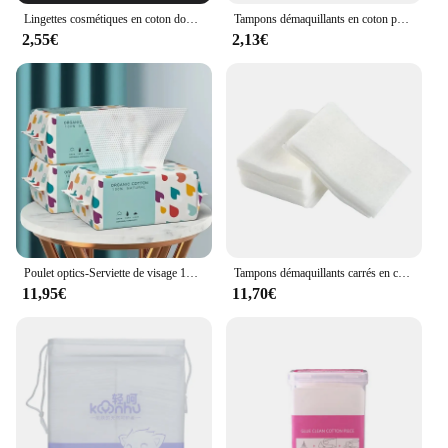
Lingettes cosmétiques en coton doux pour le visage, 100 pièces, livres d'art des ongles, tampons ronds, outil démaqucorporelle, 03/fournitures
Tampons démaquillants en coton pour le maquillage du visage, 100 pièces/paquet, tampons ronds et doux pour enlever le vernis à ongles, outil de nettoyage, 03
2,55€
2,13€
Poulet optics-Serviette de visage 100 coton, lingettes douces remodelées, nettoyantes à sec, serviettes de maquillage pour les soins de la peau, 100% pièces
Tampons démaquillants carrés en coton non pelucheux, livres pour le visage, 1200 pièces
11,95€
11,70€