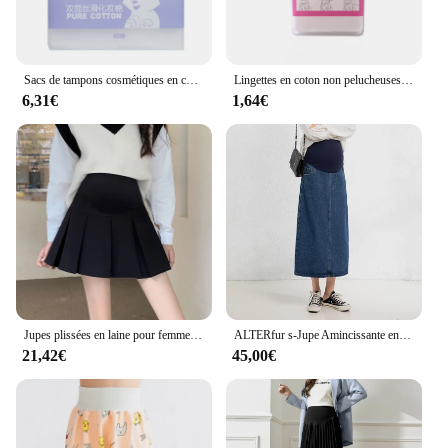
Sacs de tampons cosmétiques en coton, 100 pièces
Lingettes en coton non pelucheuses pour extension de cils, 200 pièces, dissolvant de colle, tissu non tissé doux, tampons dissolvants, outils de maquillage, N64.Art
6,31€
1,64€
Jupes plissées en laine pour femmes enceintes, vêtements de ventre à taille élastique, shorts de grossesse chauds, ligne A, automne, hiver, 1030 #
ALTERfur s-Jupe Amincissante en Denim pour Femme Enceinte, Droite, Confortable, Soutien du Ventre
21,42€
45,00€