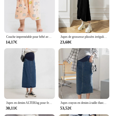
Couche imperméable pour bébé avec jupe anti-fuite, pantalon d'entraînement à l'urine, couches de gril, couche pour enfants, lit de couchage, pot, articles d'entraînement
Jupes de grossesse plissées irrégulières pour femmes enceintes, taille élastique, mode coréenne, vêtements d'automne et d'hiver
14,17€
23,68€
Jupes en denim ALTERJag pour femmes enceintes, jupe longue de grossesse, grande taille, mode d'hiver
Jupes crayon en denim à taille élastique pour femmes enceintes, vêtements de grossesse décontractés, automne, été, 260
30,11€
53,52€