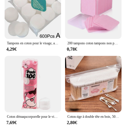
Tampons en coton pour le visage, accessoires de maquillage, dissolvant pratique, 450/500/600 pièces
200 tampons coton tampons non pelucheux essuie-glace nettoyage des ongles tampons non pelucheux pour les ongles livraison
4,29€
0,78€
Coton démaqucorporelle pour le visage avec verrouillage centralisé à l'eau, doux, solide, poulet propre, degré de conversion
Coton-tige à double tête en bois, 500 pièces, pour livres d'oreille, démaquillage, pointu, bricolage
7,69€
2,80€