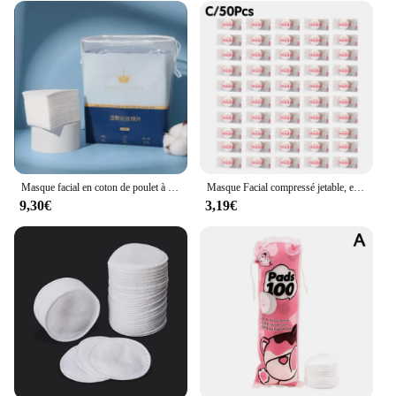
Masque facial en coton de poulet à économie d'eau, support en coton commandé, démaqucorporelle portable, papier respirant, 200 pièces
Masque Facial compressé jetable, en coton, Non tissé, Portable, pour voyage, soins de la peau, lot de 30 ou 50 pièces
9,30€
3,19€