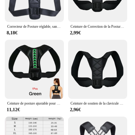
Correcteur de Posture réglable, sangle de soutien du dos, orthèse de soutien de la colonne vertébrale, ceinture orthopédique de Posture lombaire
Ceinture de Correction de la Posture du Dos, Correcteur Anti-camel, Ajustable, 4 Roues Motrices, Nouvelle Collection
8,18€
2,99€
Ceinture de posture ajustable pour hommes et femmes, pour le haut du dos, la colonne vertébrale et la clavicule, pour la maison, le bureau et l'extérieur
Ceinture de soutien de la clavicule et de la colonne vertébrale, soutien réglable de la posture initiée, remodelez votre corps, orthèse du cou, haut du dos, sport à domicile et au bureau
11,12€
2,96€