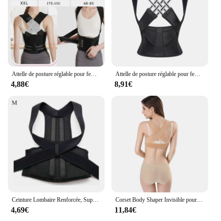
Attelle de posture réglable pour femmes et hommes, redressement du dos, utilisé pour la colonne vertébrale supérieure moyenne
Attelle de posture réglable pour femmes et hommes, redressement du dos, utilisé pour la colonne vertébrale supérieure moyenne
4,88€
8,91€
Ceinture Lombaire Renforcée, Support Dorsal Réglable, Attelle de Colonne Vertébrale, Entraîneur de Cou
Corset Body Shaper Invisible pour Femme, Ceinture Tor de Posture de Poitrine, Attelle de Soutien Initiée au Dos, Ration de Posture pour les Soins de Santé
4,69€
11,84€