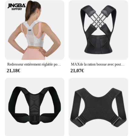
Redresseur entièrement réglable pour hommes et femmes, soutien de la colonne vertébrale supérieure, attelle dorsale, rapport de posture
MAXde la ration bossue avec posture du dos, beau dos, forme ouverte initiée
21,18€
21,07€