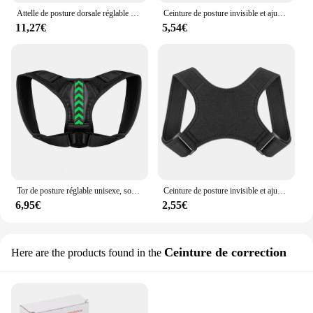
Attelle de posture dorsale réglable pour hommes et femmes, équipement d'entraînement pour le bureau à domicile, ceinture de soutien initiée par la posture
Ceinture de posture invisible et ajustable pour homme et femme, dispositif de correction de la clavicule du dos, anti-bossu assis
11,27€
5,54€
Tor de posture réglable unisexe, soutien de la clavicule, fournir des instituts oto pour le cou et le dos initié, remodeler votre corps, 1PC
Ceinture de posture invisible et ajustable pour homme et femme, dispositif de correction de la clavicule du dos, anti-bossu assis
6,95€
2,55€
Ceinture de correction
Here are the products found in the