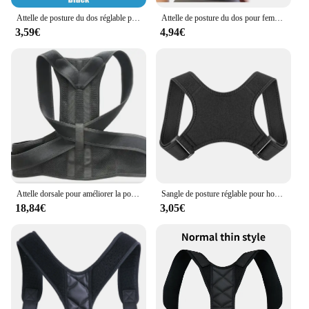
Attelle de posture du dos réglable pour hommes et femmes, équipement d'entraînement pour le bureau à domicile, ceinture de soutien initiée par la posture
Attelle de posture du dos pour femmes, ceinture élastique respirante ajustable pour étudiants et enfants
3,59€
4,94€
Attelle dorsale pour améliorer la posture, soutien lombaire du dos, soutien lancé, soutien pour améliorer la posture, fournir le dos, instituts oto, unisexe
Sangle de posture réglable pour hommes et femmes, soutien des fractures du dos, sangle de ceinture confortable, soutien de la clavicule dorsale, rat initié à la colonne vertébrale
18,84€
3,05€